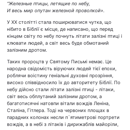
“Железные птицы, летящие по небу,
И весь мир опутан железной проволкой».
У XX столітті стала поширюватися чутка, що
нібито в Біблії є місце, де написано, що перед
кінцем світу по небу почнуть літати залізні птиці і
клювати людей, а світ весь буде обмотаний
залізним дротом.
Таких пророцтв у Святому Письмі немає. Це
народна свідомість віруючих людей тієї епохи,
роблячи воістину геніальні духовні прозріння,
високо співвідносило їх до авторитету Біблії. По
небу дійсно стали літати залізні птиці - літаки,
світ весь обплутаний залізним дротом, а
багатотисячні натовпи вітали вождів Леніна,
Сталіна, Гітлера. Тоді на червоних площах в
парадних колонах несли п`ятиметрові портрети
вождів, а в небі з літаків і дирижаблів майоріли,