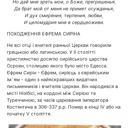
Но дай мне зреть мои, о Боже, прегрешенья,
Да брат мой от меня не примет осужденья,
И дух смирения, терпения, любви,
И целомудрия мне в сердцеоживи.
ПОХОДЖЕННЯ ЕФРЕМА СИРІНА
Не всі отці і вчителі ранньої Церкви говорили
грецькою або латинською. У II столітті
християнство досягло сирійського царства
Осроен, столицею якого було місто Едесса.
Єфрем Сирін - Єфрем, сирієць з єврейським
ім`ям - один з найяскравіших видатних
письменників і вчителів Церкви. Він народився в
місті Нізібісі, на кордоні між Сирією та
Туреччиною, за часів царювання імператора
Костянтина в 306-337 р.р. Помер в кінці IV або на
початку V століття.