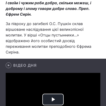
І своїм і чужим роби добро, скільки можеш, і
Лонгріди
доброму і злому говори добре слово. Преп.
Єфрем Сирін.
Відео з Youtube
Статті
За півроку до загибелі О.С. Пушкін склав
віршоване наслідування цієї великопісної
Інтерв'ю
Думки
молитви. У вірші «Отцы пустынники...»
відображено його особистий досвід
Архів
Вакансії
переживання молитви преподобного Єфрема
Сиріна.
Контакти
Послуги
ВІДЕО ДНЯ
Play