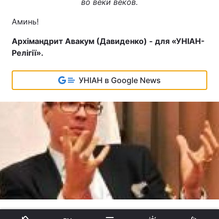
во веки веков.
Аминь!
Архімандрит Авакум (Давиденко) - для «УНІАН-
Релігії».
УНІАН в Google News