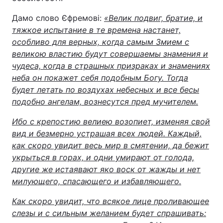
Дамо слово Єфремові:
«Велик подвиг, братие, и
тяжкое испытание в те времена настанет,
особливо для верных, когда самым Змием с
великою властию будут совершаемы знамения и
чудеса, когда в страшных призраках и знамениях
неба он покажет себя подобным Богу. Тогда
будет летать по воздухах небесных и все бесы
подобно ангелам, вознесутся пред мучителем.
Ибо с крепостию велиею возопиет, изменяя свой
вид и безмерно устрашая всех людей. Каждый,
как скоро увидит весь мир в смятении, да бежит
укрыться в горах, и одни умирают от голода,
другие же истаявают яко воск от жажды и нет
милующего, спасающего и избавляющего.
Как скоро увидит, что всякое лице проливающее
слезы и с сильным желанием будет спрашивать: