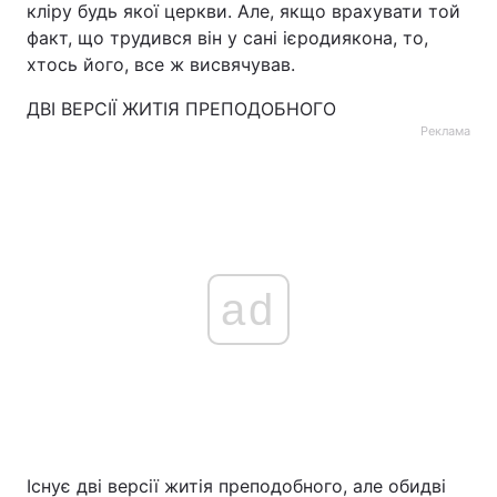
кліру будь якої церкви. Але, якщо врахувати той
факт, що трудився він у сані ієродиякона, то,
хтось його, все ж висвячував.
ДВІ ВЕРСІЇ ЖИТІЯ ПРЕПОДОБНОГО
Реклама
ad
Існує дві версії житія преподобного, але обидві