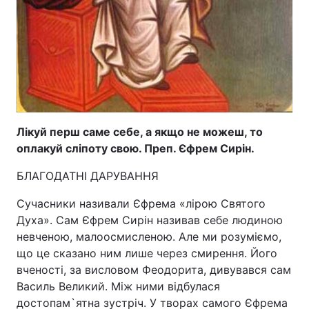
Лікуй перш саме себе, а якщо не можеш, то
оплакуй сліпоту свою. Преп. Єфрем Сирін.
БЛАГОДАТНІ ДАРУВАННЯ
Сучасники називали Єфрема «лірою Святого
Духа». Сам Єфрем Сирін називав себе людиною
невченою, малоосмисленою. Але ми розуміємо,
що це сказано ним лише через смирення. Його
вченості, за висловом Феодорита, дивувався сам
Василь Великий. Між ними відбулася
достопам`ятна зустріч. У творах самого Єфрема