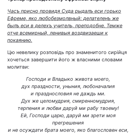
Часъ присно провидя Суда рыдалъ еси горько
Ефреме, яко любобезмолвный: делателенъ же
былъ еси в делехъ учитель, преподобне. Темже
отче всемирный, ленивыя воздвизаеши к
покаянию.
Цю невелику розповідь про знаменитого сирійця
хочеться завершити його ж власними словами
молитви:
Господи и Владыко живота моего,
дух праздности, уныния, любоначалия
и празднословия не даждь ми.
Дух же целомудрия, смиренномудрия,
терпения и любви даруй ми рабу твоему!
Ей, Господи царю, даруй ми зрети моя
прегрешения
и не осуждати брата моего, яко благословен еси,