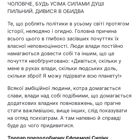
ЧОЛОВІЧЕ, БУДЬ УСІМА СИЛАМИ ДУШІ
ПИЛЬНИЙ. ДИВИСЯ В ОБИДВА
Те, що роблять політики в усьому світі протягом
історії, нелюдяно і огидно. Головна причина
всього цього в глибоко засівших почуттях їх
власної неповноцінності. Люди влади постійно
намагаються довести собі та іншим, що це
почуття необґрунтовано: «Дивіться, скільки у
мене в руках влади, скільки людських доль,
скільки зброї! Я можу підірвати всю планету!»
Всякої амбіційної людини, котра домагається
слави, влади над собі подібними, що домагається
додаткових владних повноважень, що прагне
стати важливішою, вище інших, слід показувати
на огляд психіатрам. А там напевно й справді
буде до чого придивитися.
Тропар преподобному Єфремові Сиріну