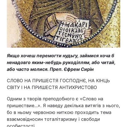
Якщо хочеш перемогти нудьгу, займися хоча б
ненадовго яким-небудь рукоділлям, або читай,
або часто молися. Преп. Єфрем Сирін
СЛОВО НА ПРИШЕСТЯ ГОСПОДНЄ, НА КІНЦЬ
СВІТУ І НА ПРИШЕСТЯ АНТИХРИСТОВО
Одним з творів преподобного є «Слово на
пришествие...». Я наведу декілька витягів з нього,
бо в ньому червоною ниткою проходить тема
взаємовідносин тоталітаризму і свободи
особистості.