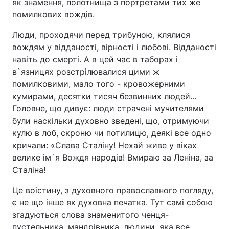
як знамення, полотнища з портретами тих же
помилкових вождів.
Люди, проходячи перед трибуною, клялися
вождям у відданості, вірності і любові. Відданості
навіть до смерті. А в цей час в таборах і
в`язницях розстрілювалися цими ж
помилковими, мало того - кровожерними
кумирами, десятки тисяч безвинних людей...
Головне, що дивує: люди страчені мучителями
були наскільки духовно зведені, що, отримуючи
кулю в лоб, скроню чи потилицю, деякі все одно
кричали: «Слава Сталіну! Нехай живе у віках
велике ім`я Вождя народів! Вмираю за Леніна, за
Сталіна!
Це воістину, з духовного православного погляду,
є не що інше як духовна печатка. Тут самі собою
згадуються слова знаменитого ченця-
пустельника, мандрівника, людини, яка все