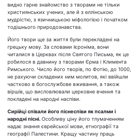
видно гарне знайомство з творами не тільки
християнських учених, але й з еллінською
мудрістю, з язичницькою міфологією і початком
тодішнього природознавства.
Його твори ще за життя були перекладені на
грецьку мову. За словами Ієроніма, вони
читалися в Церквах після Святого Письма, як це
робилося в давнину з творами Єрма і Климента
Римського. Число його творів, по Фотію, до 1000,
не рахуючи складених ним молитов, які ввійшли
частково в богослужбове вживання, а також
віршів, що висловлювали церковне вчення та
покладені на народні наспіви.
Сирійці співали його піснеспіви як псалми і
народні пісні.
Особливу ціну його тлумаченням
надає знання єврейської мови, етнографії та
географії Палестини. Кращу частину праць