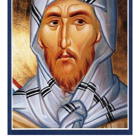
Головна
Війна
Україна
Політика
Економіка
Світ
Спорт
Наука
Техно і зв'язок
Лайт
Зброя
Інциденти
Здоров'я
Туризм
Цікавинки
Погода
Екологія
Регіони