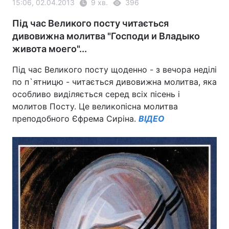
15:06, 02.04.2013
9 хв.
396
Під час Великого посту читається
дивовижна молитва "Господи и Владыко
живота моего"...
Під час Великого посту щоденно - з вечора неділі
по п`ятницю - читається дивовижна молитва, яка
особливо виділяється серед всіх пісень і
молитов Посту. Це великопісна молитва
преподобного Єфрема Сиріна.
ВІДЕО