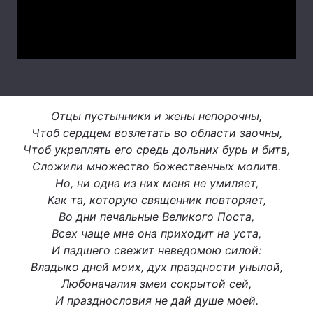
Video
Тема оформлення
Отцы пустынники и жены непорочны,
Чтоб сердцем возлетать во области заочны,
Чтоб укреплять его средь дольних бурь и битв,
Сложили множество божественных молитв.
Но, ни одна из них меня не умиляет,
Как та, которую священник повторяет,
Во дни печальные Великого Поста,
Всех чаще мне она приходит на уста,
И падшего свежит неведомою силой:
Владыко дней моих, дух праздности унылой,
Любоначалия змеи сокрытой сей,
И празднословия не дай душе моей.