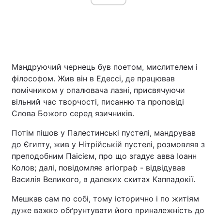
Мандруючий чернець був поетом, мислителем і
філософом. Жив він в Едессі, де працював
помічником у опалювача лазні, присвячуючи
вільний час творчості, писанню та проповіді
Слова Божого серед язичників.
Потім пішов у Палестинські пустелі, мандрував
до Єгипту, жив у Нітрійській пустелі, розмовляв з
преподобним Паісієм, про що згадує авва Іоанн
Колов; далі, повідомляє агіограф - відвідував
Василія Великого, в далеких скитах Каппадокії.
Мешкав сам по собі, тому історично і по житіям
дуже важко обґрунтувати його приналежність до