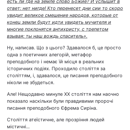
есть ли где на земле слово Божие? И услышит в
ответ: нет нигде! Кто перенесет дни сии то скоро
увидит великое смешение народов, которые от
конец земли будут идти увидеть мучителя и
многие поклонятся антихристу, с трепетом
взывая: ты наш вождь спаситель».
Ну, написав. Що з цього? Здавалося б, це просто
одна з поетичних алегорій, метафор
преподобного і немає їй місця в реальних
історичних подіях. Проходило століття за
століттям, і, здавалося, це писання преподобного
ніколи не збудеться.
Але! Нещодавно минуле XX століття нам наочно
показало наскільки були правдивими пророчі
писання преподобного Єфрема Сиріна.
Століття атеїстичне, але прозріння людей
містичні...