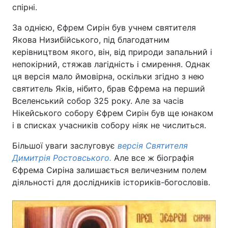
спірні.
За однією, Єфрем Сирін був учнем святителя
Якова Низибійського, під благодатним
керівництвом якого, він, від природи запальний і
непокірний, стяжав лагідність і смирення. Однак
ця версія мало ймовірна, оскільки згідно з нею
святитель Яків, нібито, брав Єфрема на перший
Вселенський собор 325 року. Але за часів
Нікейського собору Єфрем Сирін був ще юнаком
і в списках учасників собору ніяк не числиться.
Більшої уваги заслуговує
версія Святителя
Димитрія Ростовського.
Але все ж біографія
Єфрема Сиріна залишається величезним полем
діяльності для дослідників істориків-богословів.