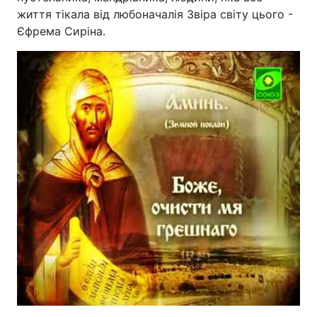
життя тікала від любоначалія Звіра світу цього -
Єфрема Сиріна.