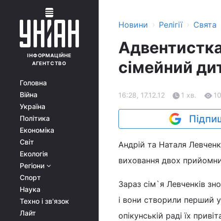
›
›
Новини
Релігії
Свята
Адвентистка
ІНФОРМАЦІЙНЕ
сімейний ди
АГЕНТСТВО
Головна
Війна
16:28, 17.12.12
1 хв.
1
Україна
Підпиш
Політика
Економіка
Світ
Андрій та Наталя Левченк
Екологія
виховання двох прийомних
Регіони
Спорт
Зараз сім`я Левченків зн
Наука
і вони створили перший у
Техно і зв'язок
Лайт
опікунській раді їх прив