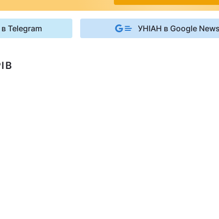
 в Telegram
УНІАН в Google New
ІВ