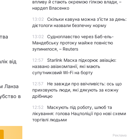
впливу й стають окремою гілкою влади, –
нардеп Власенко
13:02
Скільки кавуна можна з’їсти за день:
дієтологи назвали безпечну норму
тва
13:02
Судноплавство через Баб-ель-
Мандебську протоку майже повністю
зупинилося, – Reuters
12:57
Starlink Маска підкорює авіацію:
лік від
названо авіакомпанії, які мають
супутниковий Wi-Fi на борту
12:57
Не завжди про ввічливість: ось що
ам Ланза
приховують люди, які дякують за кожну
губство в
дрібницю
12:52
Маскують під роботу, шлюб та
лікування: голова Нацполіції про нові схеми
торгівлі людьми
Реклама