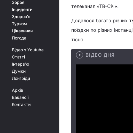
Зброя
телеканал «ТВ-Січ».
Інциденти
Здоров'я
Додалося багато різних т
Туризм
поїздки по різних інстанц
Цікавинки
Погода
тісно.
Відео з Youtube
ВІДЕО ДНЯ
Статті
Інтерв'ю
Думки
Лонгріди
Архів
Вакансії
Контакти