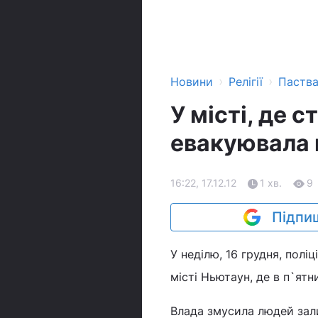
›
›
Новини
Релігії
Паств
У місті, де 
евакуювала 
16:22, 17.12.12
1 хв.
9
Підпиш
У неділю, 16 грудня, пол
місті Ньютаун, де в п`ятн
Влада змусила людей зал