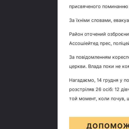
присвяченого поминанню ж
За їхніми словами, еваку
Район оточений озброєни
Ассошіейтед прес, поліце
За повідомленням кореспон
церкви. Влада поки не ко
Нагадаємо, 14 грудня у п
розстріляв 26 осіб: 12 ді
той момент, коли почув, щ
ДОПОМОЖ