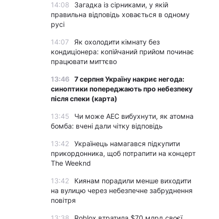
14:08
Загадка із сірниками, у якій
правильна відповідь ховається в одному
русі
14:07
Як охолодити кімнату без
кондиціонера: копійчаний прийом починає
працювати миттєво
13:46
7 серпня Україну накриє негода:
синоптики попереджають про небезпеку
після спеки (карта)
13:45
Чи може АЕС вибухнути, як атомна
бомба: вчені дали чітку відповідь
13:42
Українець намагався підкупити
прикордонника, щоб потрапити на концерт
The Weeknd
13:42
Киянам порадили менше виходити
на вулицю через небезпечне забруднення
повітря
13:38
Roblox втратила $70 млрд своєї