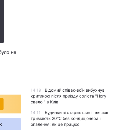
було не
14:19
Відомий співак-воїн вибухнув
критикою після приїзду соліста "Ногу
свело!" в Київ
14:11
Будинки зі старих шин і пляшок
тримають 20°C без кондиціонера і
k
опалення: як це працює