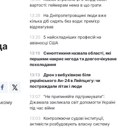
вартості: геймерам нема в що грати
13:28
На Дніпропетровщині люди вже
кілька діб сидять без води: прем’єр
відреагував
13:20
5 найскладніших професій на
авіаносці США
да
13:19
Синоптикиня назвала області, які
першими накриє негода та довгоочікуване
похолодання
13:13
Дрон з вибухівкою біля
українського Ан-24 в Лейпцигу: чи
постраждали літак і люди
13:07
"Не припиняйте підтримувати":
ському
Джамала закликала світ допомогти Україні
під час війни
13:03
Контролюючи судові інституції,
активісти розбудовують власну систему