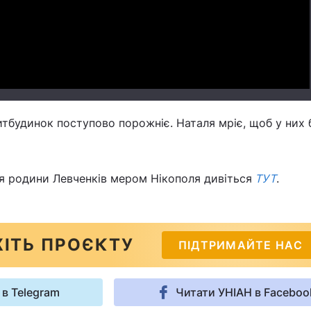
Video
тбудинок поступово порожніє. Наталя мріє, щоб у них 
я родини Левченків мером Нікополя дивіться
ТУТ
.
ІТЬ ПРОЄКТУ
ПІДТРИМАЙТЕ НАС
 в Telegram
Читати УНІАН в Faceboo