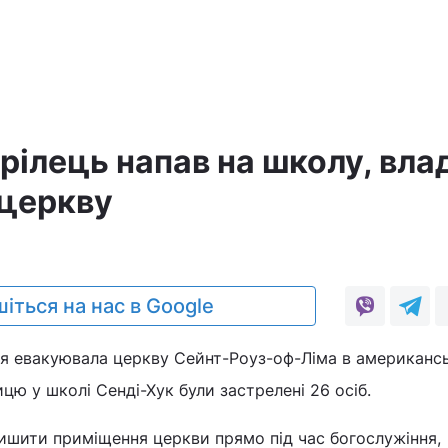
а
стрілець напав на школу, вла
церкву
іться на нас в Google
іція евакуювала церкву Сейнт-Роуз-оф-Ліма в американ
ицю у школі Сенді-Хук були застрелені 26 осіб.
ишити приміщення церкви прямо під час богослужіння,