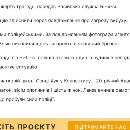
ертв трагедії, передає Російська служба Бі-бі-сі.
ацію здійснили через повідомлення про загрозу вибуху.
ми поліцейськими. За повідомленням фотографа агентс
йські виносили щось загорнуте в червоний брезент.
дента Бі-бі-сі, поліція оточила один із будинків непода
ментує ситуацію.
очатковій школі Сенді-Хук у Коннектикуті 20-річний Ад
вчаток, вісім хлопчиків і шість жінок. Ланза вчинив само
о прибули сили поліції.
ІТЬ ПРОЄКТУ
ПІДТРИМАЙТЕ НАС