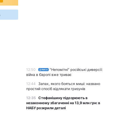
s
12:50
"Непомітні" російські диверсії:
ДУМКА
війна в Європі вже триває
12:44
Запах, якого бояться миші: названо
простий спосіб відлякати гризунів
12:35
Стефанішину підозрюють в
незаконному збагаченні на 13,9 млн грн: в
НАБУ розкрили деталі