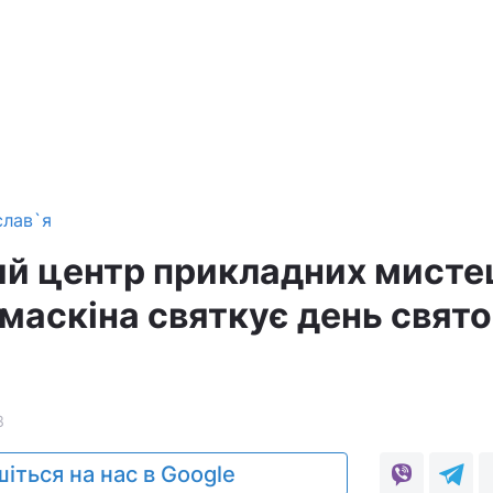
слав`я
й центр прикладних мисте
амаскіна святкує день свято
я
3
іться на нас в Google