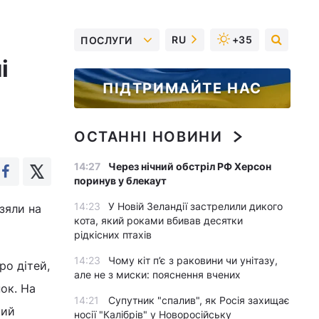
RU
+35
ПОСЛУГИ
і
ПІДТРИМАЙТЕ НАС
ОСТАННІ НОВИНИ
14:27
Через нічний обстріл РФ Херсон
поринув у блекаут
14:23
У Новій Зеландії застрелили дикого
зяли на
кота, який роками вбивав десятки
рідкісних птахів
14:23
Чому кіт п’є з раковини чи унітазу,
ро дітей,
але не з миски: пояснення вчених
ок. На
14:21
Супутник "спалив", як Росія захищає
кий
носії "Калібрів" у Новоросійську