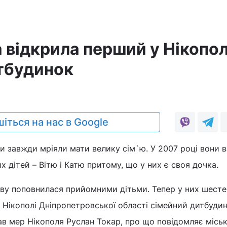
 відкрила перший у Нікопол
тбудинок
0
іться на нас в Google
и завжди мріяли мати велику сім`ю. У 2007 році вони в
 дітей – Вітю і Катю притому, що у них є своя дочка.
ову поповнилася прийомними дітьми. Тепер у них шесте
 Нікополі Дніпропетровської області сімейний дитбудин
ітав мер Нікополя Руслан Токар, про що повідомляє місь