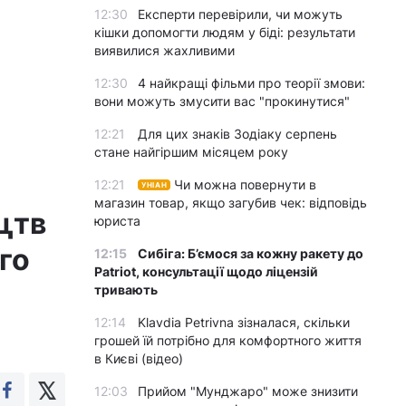
12:30
Експерти перевірили, чи можуть
кішки допомогти людям у біді: результати
виявилися жахливими
12:30
4 найкращі фільми про теорії змови:
вони можуть змусити вас "прокинутися"
12:21
Для цих знаків Зодіаку серпень
стане найгіршим місяцем року
12:21
Чи можна повернути в
УНІАН
магазин товар, якщо загубив чек: відповідь
цтв
юриста
го
12:15
Сибіга: Б’ємося за кожну ракету до
Patriot, консультації щодо ліцензій
тривають
12:14
Klavdia Petrivna зізналася, скільки
грошей їй потрібно для комфортного життя
в Києві (відео)
12:03
Прийом "Мунджаро" може знизити