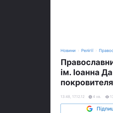
›
›
Новини
Релігії
Право
Православни
ім. Іоанна Д
покровител
13:48, 17.12.12
4 хв.
1
Підпиш