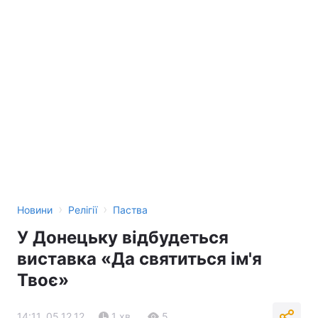
Тема оформлення
›
›
Новини
Релігії
Паства
У Донецьку відбудеться
виставка «Да святиться ім'я
Твоє»
14:11, 05.12.12
1 хв.
5