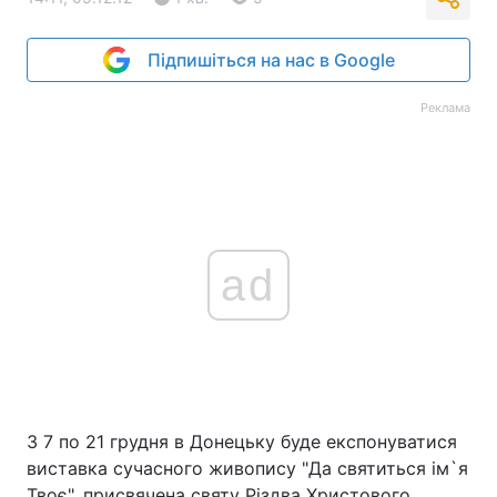
Підпишіться на нас в Google
Реклама
ad
З 7 по 21 грудня в Донецьку буде експонуватися
виставка сучасного живопису "Да святиться ім`я
Твоє", присвячена святу Різдва Христового.