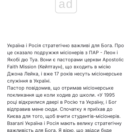
ad
Україна і Росія стратегічно важливі для Бога. Про
це сказало подружжя місіонерів з ПАР - Леон і
Якобі дю Туа. Вони є пасторами церкви Apostolic
Faith Mission (Кейптаун), що входить в місію
Джона Лейка, і вже 17 років несуть місіонерське
служіння в Україні.
Пастор повідомив, що отримав місіонерське
покликання ще коли ходив до школи. «У 1995
році відкрилися двері в Росію та Україну, і Бог
відправив мене сюди. Спочатку я приїхав до
Києва для того, щоб вчити студентів-місіонерів.
Взагалі Україна і Росія мають велику стратегічну
важливість для Бога. Я вірю, що звідси буде