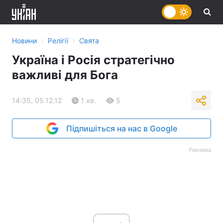
›
›
Новини
Релігії
Свята
Україна і Росія стратегічно
важливі для Бога
14:35, 05.12.12
1 хв.
5
Підпишіться на нас в Google
Реклама