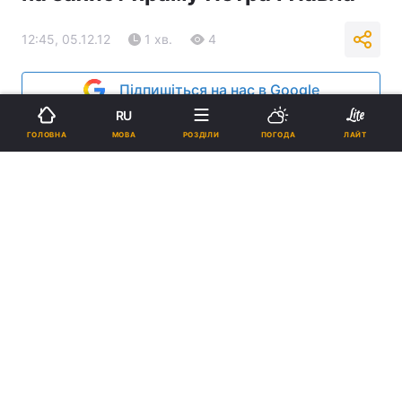
12:45, 05.12.12
1 хв.
4
Підпишіться на нас в Google
RU
Реклама
МОВА
ГОЛОВНА
РОЗДІЛИ
ПОГОДА
ЛАЙТ
ad
Депутати від фракції КПРФ у Держдумі просять