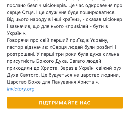
послано безліч місіонерів. Це час одкровення про
серце Отця. І це служіння буде поширюватися.
Від цього народу в інші країни», - сказав місіонер
Головна
Війна
і зазначив, що для нього «привілей - бути в
Україні».
Україна
Політика
Говорячи про свій перший приїзд в Україну,
пастор відзначив: «Серця людей були розбиті і
Економіка
Світ
розтрощені. У перші три роки була дужа сильна
присутність Божого Духа. Багато людей
Спорт
Наука
приходили до Христа. Зараз в Україні свіжий рух
Духа Святого. Це будується не царство людини,
Техно і зв'язок
Лайт
Царство Боже для Панування Христа ».
Invictory.org
Зброя
Інциденти
Здоров'я
Туризм
ПІДТРИМАЙТЕ НАС
Цікавинки
Погода
Екологія
Регіони