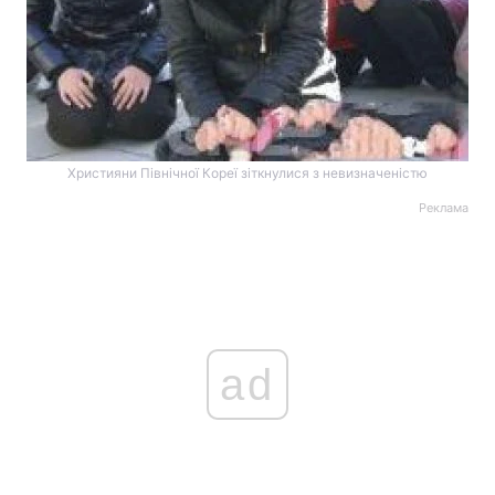
Християни Північної Кореї зіткнулися з невизначеністю
Реклама
ad