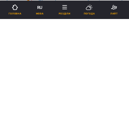
Підпишіться на нас в Google
RU
МОВА
ГОЛОВНА
РОЗДІЛИ
ПОГОДА
ЛАЙТ
Християнство - найчисленніша релігія світу
Реклама