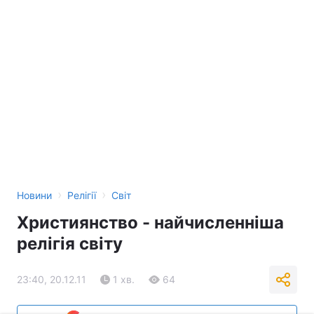
›
›
Новини
Релігії
Світ
Християнство - найчисленніша
релігія світу
23:40, 20.12.11
1 хв.
64