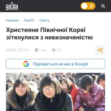
›
›
Новини
Релігії
Свята
Християни Північної Кореї
зіткнулися з невизначеністю
04:26, 21.12.11
1 хв.
13
Підпишіться на нас в Google