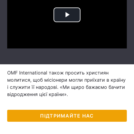
Тема оформлення
Play
Video
OMF International також просить християн
молитися, щоб місіонери могли приїхати в країну
і служити її народові. «Ми щиро бажаємо бачити
відродження цієї країни».
ПІДТРИМАЙТЕ НАС