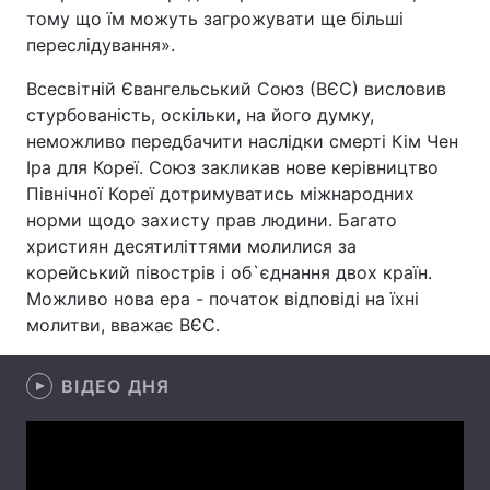
тому що їм можуть загрожувати ще більші
Лонгріди
переслідування».
Всесвітній Євангельський Союз (ВЄС) висловив
Відео з Youtube
Статті
стурбованість, оскільки, на його думку,
неможливо передбачити наслідки смерті Кім Чен
Інтерв'ю
Думки
Іра для Кореї. Союз закликав нове керівництво
Північної Кореї дотримуватись міжнародних
Архів
Вакансії
норми щодо захисту прав людини. Багато
християн десятиліттями молилися за
Контакти
корейський півострів і об`єднання двох країн.
Послуги
Можливо нова ера - початок відповіді на їхні
молитви, вважає ВЄС.
ВІДЕО ДНЯ