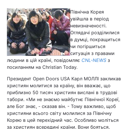
Північна Корея
увійшла в період
Головна
Війна
невизначеності.
Оглядачі розділилися
Україна
Політика
в думці, покращиться
чи погіршиться
Економіка
Світ
ситуація з правами
людини в цій країні, повідомляє
CNL-NEWS
з
Спорт
Наука
посиланням на Christian Today.
Техно і зв'язок
Лайт
Президент Open Doors USA Карл МОЛЛІ закликав
християн молитися за країну, він вважає, що
Зброя
Інциденти
приблизно 50 тисяч християн вислані в трудові
табори. «Ми не знаємо майбутнє Північної Кореї,
Здоров'я
Туризм
але Бог знає, - сказав він. - Тому важливо, щоб
християни всього світу молилися за Північну
Цікавинки
Погода
Корею в цей перехідний час. Особливо моліться
Екологія
Регіони
за християн всередині країни. Вони бояться,