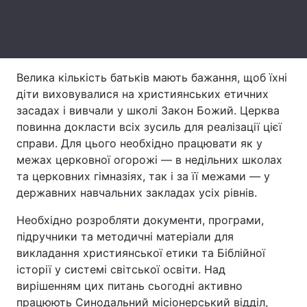
Лонгріди
Відео з Youtube
Статті
Велика кількість батьків мають бажання, щоб їхні
діти виховувалися на християнських етичних
Інтерв'ю
Думки
засадах і вивчали у школі Закон Божий. Церква
Архів
Вакансії
повинна докласти всіх зусиль для реалізації цієї
справи. Для цього необхідно працювати як у
Контакти
межах церковної огорожі — в недільних школах
та церковних гімназіях, так і за її межами — у
Послуги
державних навчальних закладах усіх рівнів.
Необхідно розробляти документи, програми,
підручники та методичні матеріали для
викладання християнської етики та Біблійної
історії у системі світської освіти. Над
вирішенням цих питань сьогодні активно
працюють Синодальний місіонерський відділ,