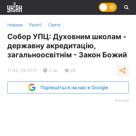
›
›
Новини
Релігії
Свята
Собор УПЦ: Духовним школам -
державну акредитацію,
загальноосвітнім - Закон Божий
11:33, 09.07.11
2 хв.
26
Підпишіться на нас в Google
Реклама