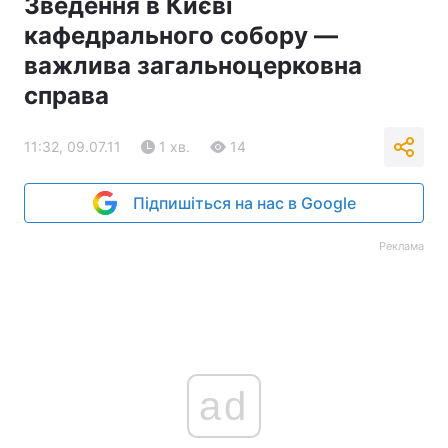
Зведення в Києві
кафедрального собору —
важлива загальноцерковна
справа
11:32, 09.07.11
1 хв.
14
Підпишіться на нас в Google
Реклама
ad