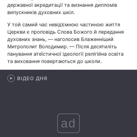
державної акредитації та визнання дипломів
випускників духовних шкіл.
У той самий час невід’ємною частиною життя
Головна
Війна
Церкви є проповідь Слова Божого й передання
духовних знань, — наголосив Блаженніший
Україна
Політика
Митрополит Володимир. — Після десятиліть
Економіка
Світ
панування атеїстичної ідеології релігійна освіта
та виховання повертаються до школи.
Спорт
Наука
ВІДЕО ДНЯ
Техно і зв'язок
Лайт
Зброя
Інциденти
Здоров'я
Туризм
ad
Цікавинки
Погода
Екологія
Регіони