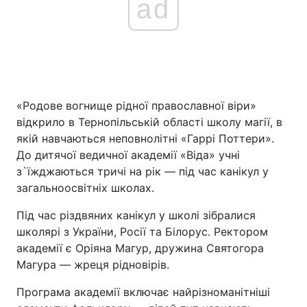
ad
«Родове вогнище рідної православної віри»
відкрило в Тернопільській області школу магії, в
якій навчаються неповнолітні «Гаррі Поттери».
До дитячої ведичної академії «Віда» учні
з`їжджаються тричі на рік — під час канікул у
загальноосвітніх школах.
Під час різдвяних канікул у школі зібралися
школярі з України, Росії та Білорус. Ректором
академії є Оріяна Магур, дружина Святогора
Магура — жреця рідновірів.
Програма академії включає найрізноманітніші