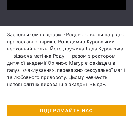
Лонгріди
Відео з Youtube
Статті
Засновником і лідером «Родового вогнища рідної
Інтерв'ю
Думки
православної віри» є Володимир Куровський —
верховний волхв. Його дружина Лада Куровська
Архів
Вакансії
— відаюча матінка Роду — разом з ректором
дитячої академії Оріяною Магур є фахівцем в
Контакти
галузі «чаклування», переважно сексуальної магії
та любовного привороту. Цьому навчають і
Послуги
неповнолітніх вихованців академії «Віда».
ПІДТРИМАЙТЕ НАС