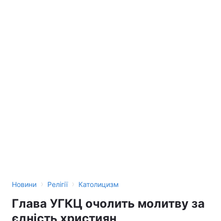
›
›
Новини
Релігії
Католицизм
Глава УГКЦ очолить молитву за
єдність християн