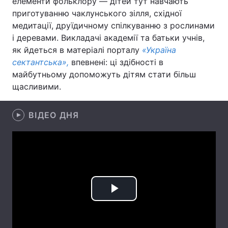
елементи фольклору — дітей тут навчають
приготуванню чаклунського зілля, східної
медитації, друїдичному спілкуванню з рослинами
і деревами. Викладачі академії та батьки учнів,
Головна
Війна
як йдеться в матеріалі порталу
«Україна
сектантська»,
впевнені: ці здібності в
Україна
Політика
майбутньому допоможуть дітям стати більш
щасливими.
Економіка
Світ
Спорт
Наука
ВІДЕО ДНЯ
Техно і зв'язок
Лайт
Зброя
Інциденти
Здоров'я
Туризм
Play
Цікавинки
Погода
Video
Екологія
Регіони