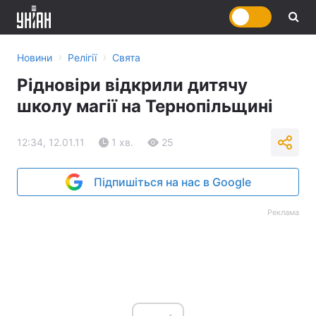
›
›
Новини
Релігії
Свята
Рідновіри відкрили дитячу
школу магії на Тернопільщині
12:34, 12.01.11
1 хв.
25
Підпишіться на нас в Google
Реклама