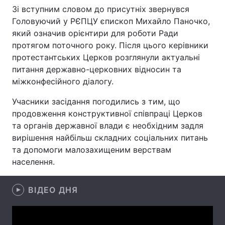
Зі вступним словом до присутніх звернувся
Головуючий у РЄПЦУ єпископ Михайло Паночко,
який означив орієнтири для роботи Ради
Головна
Війна
протягом поточного року. Після цього керівники
протестантських Церков розглянули актуальні
Україна
Політика
питання державно-церковних відносин та
міжконфесійного діалогу.
Економіка
Світ
Учасники засідання погодились з тим, що
Спорт
Наука
продовження конструктивної співпраці Церков
та органів державної влади є необхідним задля
Техно і зв'язок
Лайт
вирішення найбільш складних соціальних питань
та допомоги малозахищеним верствам
Зброя
Інциденти
населення.
Здоров'я
Туризм
ВІДЕО ДНЯ
Цікавинки
Погода
Екологія
Регіони