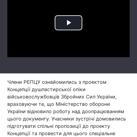
Лонгріди
Play
Відео з Youtube
Статті
Video
Інтерв'ю
Думки
Архів
Вакансії
Контакти
Члени РЄПЦУ ознайомились з проектом
Послуги
Концепції душпастирської опіки
військовослужбовців Збройних Сил України,
враховуючи те, що Міністерство оборони
України відновило роботу над доопрацюванням
цього документу. Учасники зустрічі домовились
підготувати спільні пропозиції до проекту
Концепції та провести для цього спеціальне