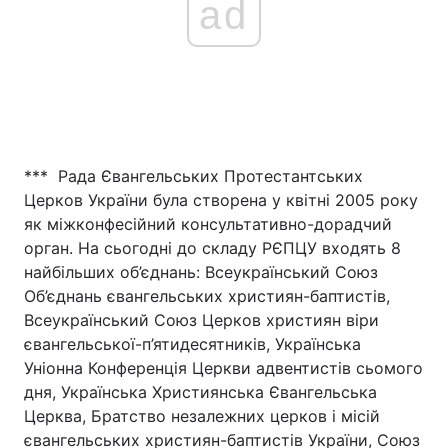
ad
*** Рада Євангельських Протестантських
Церков України була створена у квітні 2005 року
як міжконфесійний консультативно-дорадчий
орган. На сьогодні до складу РЄПЦУ входять 8
найбільших об’єднань: Всеукраїнський Союз
Об’єднань євангельських християн-баптистів,
Всеукраїнський Союз Церков християн віри
євангельської-п’ятидесятників, Українська
Уніонна Конференція Церкви адвентистів сьомого
дня, Українська Християнська Євангельська
Церква, Братство незалежних церков і місій
євангельських християн-баптистів України, Союз