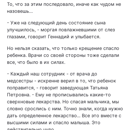
То, что за этим последовало, иначе как чудом не
назовешь…
- Уже на следующий день состояние сына
улучшилось, - моргая повлажневшими от слез
глазами, говорит Геннадий и улыбается.
Но нельзя сказать, что только крещение спасло
ребенка. Врачи со своей стороны тоже сделали
все, что было в их силах.
- Каждый наш сотрудник - от врача до
медсестры - искренне верил в то, что ребенок
поправится, - говорит заведующая Татьяна
Петровна. - Ему не прописывались какие-то
сверхновые лекарства. Но спасая мальчика, мы
словно срослись с ним. Точно знали, когда нужно
дать определенное лекарство... Все это вместе с
высшими силами и спасло малыша. Это
действительно чудо…