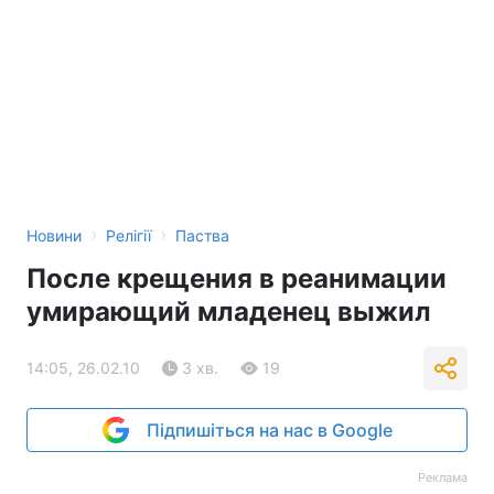
›
›
Новини
Релігії
Паства
После крещения в реанимации
умирающий младенец выжил
14:05, 26.02.10
3 хв.
19
Підпишіться на нас в Google
Реклама