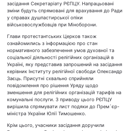
засідання Секретаріату РЄПЦУ. Напрацьовані
Тема оформлення
зміни будуть спрямовані для врахування до Ради
у справах душпастирської опіки
військовослужбовців при Міноборони.
Глави протестантських Церков також
ознайомились з інформацією про стан
нормативного забезпечення умов духовної та
соціальної діяльності релігійних організацій в
Україні, яку представив запрошений на засідання
керівник Інституту релігійної свободи Олександр
Заєць. Присутні схвально сприйняли
повідомлення про рішення Уряду щодо
зменшення для релігійних організацій тарифів на
комунальні послуги. З приводу цього РЄПЦУ
вирішила спрямувати лист подяки до Прем`єр-
міністра України Юлії Тимошенко.
Крім цього, учасники засідання доручили