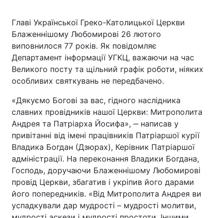
Главі Української Греко-Католицької Церкви
Блаженнішому Любомирові 26 лютого
виповнилося 77 років. Як повідомляє
Департамент інформації УГКЦ, важаючи на час
Великого посту та щільний графік роботи, ніяких
особливих святкувань не передбачено.
«Дякуємо Богові за вас, гідного наслідника
славних провідників нашої Церкви: Митрополита
Андрея та Патріарха Йосифа», ‒ написав у
привітанні від імені працівників Патріаршої курії
Владика Богдан (Дзюрах), Керівник Патріаршої
адміністрації. На переконання Владики Богдана,
Господь, доручаючи Блаженнішому Любомирові
провід Церкви, збагатив і укріпив його дарами
його попередників. «Від Митрополита Андрея ви
успадкували дар мудрості – мудрості молитви,
мудрості аскези і мудрості простоти. Іншими