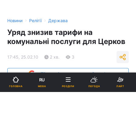
›
›
Новини
Релігії
Держава
Уряд знизив тарифи на
комунальні послуги для Церков
17:45, 25.02.10
2 хв.
3
Підпишіться на нас в Google
RU
МОВА
ГОЛОВНА
РОЗДІЛИ
ПОГОДА
ЛАЙТ
Реклама
ad