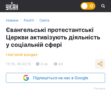
›
›
Новини
Релігії
Свята
Євангельські протестантські
Церкви активізують діяльність
у соціальній сфері
ГРИГОРІЙ БОНДАР
15:16, 26.02.10
3 хв.
43
Підпишіться на нас в Google
Реклама