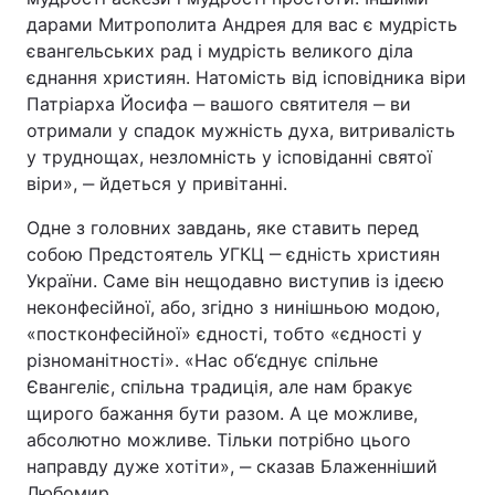
дарами Митрополита Андрея для вас є мудрість
євангельських рад і мудрість великого діла
єднання християн. Натомість від ісповідника віри
Патріарха Йосифа ‒ вашого святителя ‒ ви
отримали у спадок мужність духа, витривалість
у труднощах, незломність у ісповіданні святої
віри», ‒ йдеться у привітанні.
Одне з головних завдань, яке ставить перед
собою Предстоятель УГКЦ ‒ єдність християн
України. Саме він нещодавно виступив із ідеєю
неконфесійної, або, згідно з нинішньою модою,
«постконфесійної» єдності, тобто «єдності у
різноманітності». «Нас об‘єднує спільне
Євангеліє, спільна традиція, але нам бракує
щирого бажання бути разом. А це можливе,
абсолютно можливе. Тільки потрібно цього
направду дуже хотіти», ‒ сказав Блаженніший
Любомир.