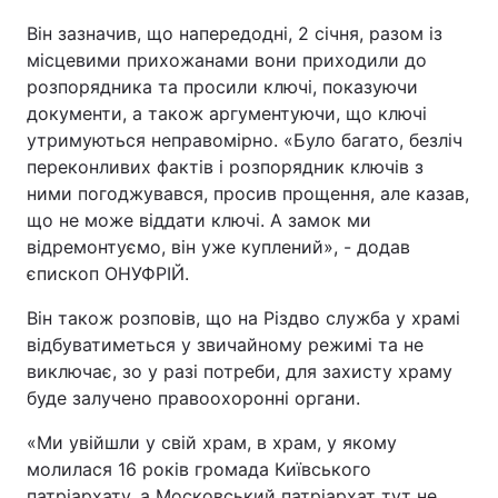
Він зазначив, що напередодні, 2 січня, разом із
місцевими прихожанами вони приходили до
розпорядника та просили ключі, показуючи
документи, а також аргументуючи, що ключі
утримуються неправомірно. «Було багато, безліч
переконливих фактів і розпорядник ключів з
ними погоджувався, просив прощення, але казав,
що не може віддати ключі. А замок ми
відремонтуємо, він уже куплений», - додав
єпископ ОНУФРІЙ.
Він також розповів, що на Різдво служба у храмі
відбуватиметься у звичайному режимі та не
виключає, зо у разі потреби, для захисту храму
буде залучено правоохоронні органи.
«Ми увійшли у свій храм, в храм, у якому
молилася 16 років громада Київського
патріархату, а Московський патріархат тут не