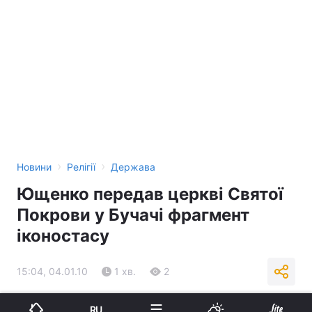
›
›
Новини
Релігії
Держава
Ющенко передав церкві Святої
Покрови у Бучачі фрагмент
іконостасу
15:04, 04.01.10
1 хв.
2
Підпишіться на нас в Google
RU