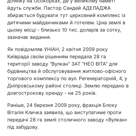
ділянку на Осокорках, де у великому наметі
йдуть служби. Пастор Сандей АДЕЛАДЖА
Лонгріди
збирається будувати тут церковний комплекс із
дитячими майданчиками й готелем. Ціна землі в
Відео з Youtube
Статті
цьому місці - близько 10 тис. доларів за сотку,
зазначає видання.
Інтерв'ю
Думки
Як повідомляв УНІАН, 2 квітня 2009 року
Архів
Вакансії
Київрада своїм рішенням передала 28 га
території заводу "Вулкан" ЗАТ "НЕО ВІТА" для
Контакти
будівництва й обслуговування житлово-офісного
торгового комплексу по вул. Регенераторній, 4, у
Послуги
Дніпровському районі столиці. Землю передано в
довгострокову оренду - на 25 років.
Раніше, 24 березня 2009 року, фракція Блоку
Віталія Кличка заявила, що виступатиме проти
передачі 28 га землі столичного заводу «Вулкан»
під забудову.