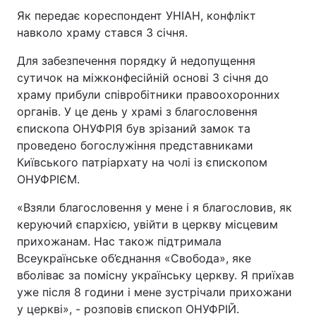
Як передає кореспондент УНІАН, конфлікт
навколо храму стався 3 січня.
Для забезпечення порядку й недопущення
сутичок на міжконфесійній основі 3 січня до
храму прибули співробітники правоохоронних
органів. У це день у храмі з благословення
єпископа ОНУФРІЯ був зрізаний замок та
проведено богослужіння представниками
Київського патріархату на чолі із єпископом
ОНУФРІЄМ.
«Взяли благословення у мене і я благословив, як
керуючий єпархією, увійти в церкву місцевим
прихожанам. Нас також підтримала
Всеукраїнське об’єднання «Свобода», яке
вболіває за помісну українську церкву. Я приїхав
уже після 8 години і мене зустрічали прихожани
у церкві», - розповів єпископ ОНУФРІЙ.