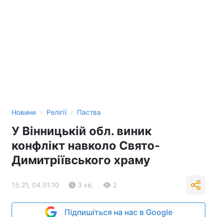
›
›
Новини
Релігії
Паства
У Вінницькій обл. виник
конфлікт навколо Свято-
Димитріївського храму
15:21, 04.01.10
3 хв.
2
Підпишіться на нас в Google