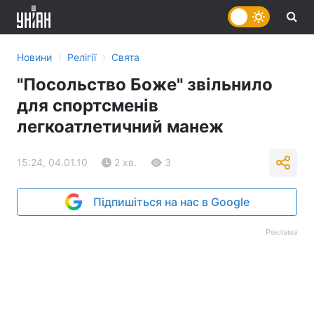
›
›
Новини
Релігії
Свята
"Посольство Боже" звільнило
для спортсменів
легкоатлетичний манеж
15:24, 04.01.10
2 хв.
3
Підпишіться на нас в Google
Реклама