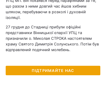
УПЦ МП. Він покаявся перед парафіянами за те,
що разом з ними довгий час йшов хибним
шляхом, перебуваючи в розколі і духовній
ізоляції.
27 грудня до Стадниці прибули офіційні
представники Вінницької єпархії УПЦ та
призначили о. Миколая СТРОКА настоятелем
храму Святого Димитрія Солунського. Потім був
відправлений подячний молебень.
ПІДТРИМАЙТЕ НАС