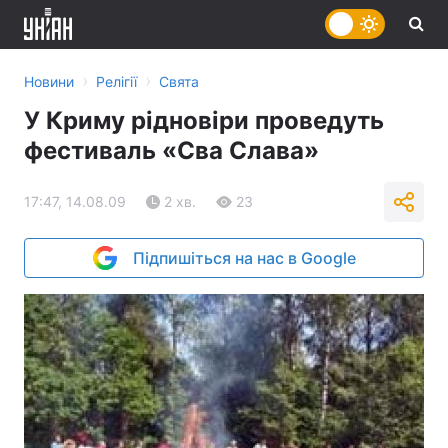
›
›
Новини
Релігії
Свята
У Криму рідновіри проведуть
фестиваль «Сва Слава»
17:47, 14.08.09
2 хв.
23
Підпишіться на нас в Google