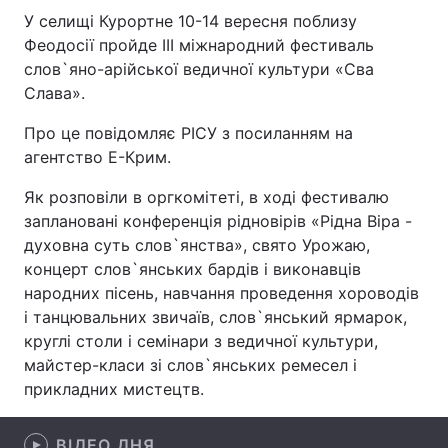
У селищі Курортне 10-14 вересня поблизу
Феодосії пройде III міжнародний фестиваль
слов`яно-арійської ведичної культури «Сва
Головна
Війна
Слава».
Україна
Політика
Про це повідомляє РІСУ з посиланням на
агентство Е-Крим.
Економіка
Світ
Як розповіли в оргкомітеті, в ході фестивалю
Спорт
Наука
заплановані конференція рідновірів «Рідна Віра -
духовна суть слов`янства», свято Урожаю,
Техно і зв'язок
Лайт
концерт слов`янських бардів і виконавців
народних пісень, навчання проведення хороводів
Зброя
Інциденти
і танцювальних звичаїв, слов`янський ярмарок,
круглі столи і семінари з ведичної культури,
Здоров'я
Туризм
майстер-класи зі слов`янських ремесел і
прикладних мистецтв.
Цікавинки
Погода
Екологія
Регіони
ВІДЕО ДНЯ