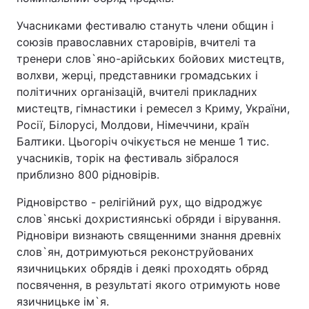
Тема оформлення
Учасниками фестивалю стануть члени общин і
союзів православних старовірів, вчителі та
тренери слов`яно-арійських бойових мистецтв,
волхви, жерці, представники громадських і
політичних організацій, вчителі прикладних
мистецтв, гімнастики і ремесел з Криму, України,
Росії, Білорусі, Молдови, Німеччини, країн
Балтики. Цьогоріч очікується не менше 1 тис.
учасників, торік на фестиваль зібралося
приблизно 800 рідновірів.
Рідновірство - релігійний рух, що відроджує
слов`янські дохристиянські обряди і вірування.
Рідновіри визнають священними знання древніх
слов`ян, дотримуються реконструйованих
язичницьких обрядів і деякі проходять обряд
посвячення, в результаті якого отримують нове
язичницьке ім`я.