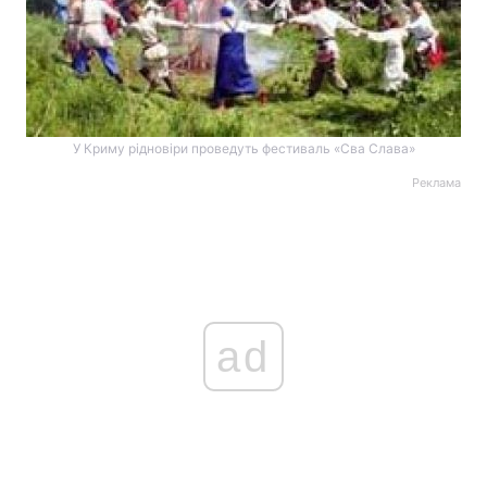
У Криму рідновіри проведуть фестиваль «Сва Слава»
Реклама
ad