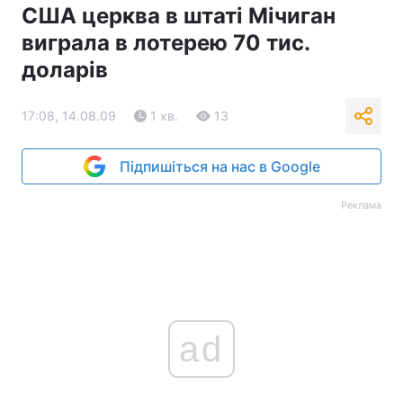
США церква в штаті Мічиган
виграла в лотерею 70 тис.
доларів
17:08, 14.08.09
1 хв.
13
Підпишіться на нас в Google
Реклама
ad