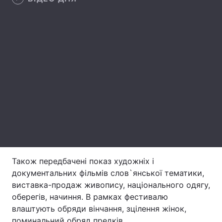
Лонгріди
Відео з Youtube
Статті
Інтерв'ю
Думки
Архів
Вакансії
Контакти
Послуги
Також передбачені показ художніх і
документальних фільмів слов`янської тематики,
виставка-продаж живопису, національного одягу,
оберегів, начиння. В рамках фестивалю
влаштують обряди вінчання, зцілення жінок,
поминальний обряд предків.