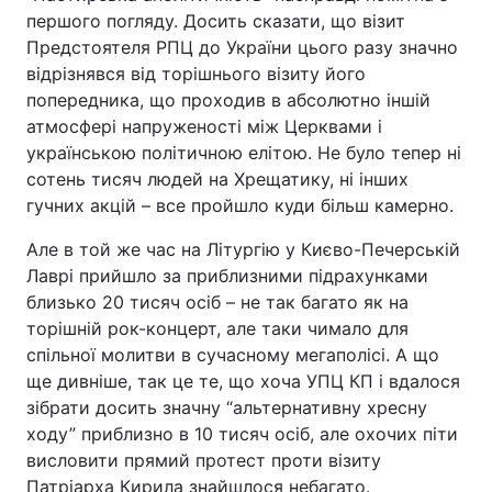
першого погляду. Досить сказати, що візит
Предстоятеля РПЦ до України цього разу значно
відрізнявся від торішнього візиту його
попередника, що проходив в абсолютно іншій
атмосфері напруженості між Церквами і
українською політичною елітою. Не було тепер ні
сотень тисяч людей на Хрещатику, ні інших
гучних акцій – все пройшло куди більш камерно.
Але в той же час на Літургію у Києво-Печерській
Лаврі прийшло за приблизними підрахунками
близько 20 тисяч осіб – не так багато як на
торішній рок-концерт, але таки чимало для
спільної молитви в сучасному мегаполісі. А що
ще дивніше, так це те, що хоча УПЦ КП і вдалося
зібрати досить значну “альтернативну хресну
ходу” приблизно в 10 тисяч осіб, але охочих піти
висловити прямий протест проти візиту
Патріарха Кирила знайшлося небагато.