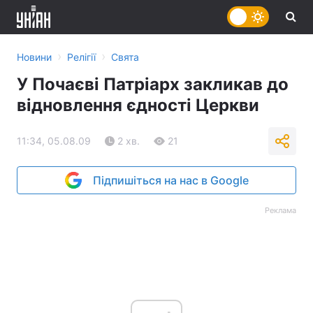
›
›
Новини
Релігії
Свята
У Почаєві Патріарх закликав до
відновлення єдності Церкви
11:34, 05.08.09
2 хв.
21
Підпишіться на нас в Google
Реклама