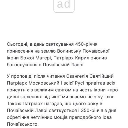
ad
Сьогодні, в день святкування 450-річчя
принесення на землю Волинську Почаївської
ікони Божої Матері, Патріарх Кирил очолив
богослужіння в Почаївській Лаврі.
У проповіді після читання Євангелія Святійший
Патріарх Московський і всієї Русі привітав всіх
присутніх з великим святом на честь ікони «про
дивні зціленнях від якої ми знаємо не з чуток».
Також Патріарх нагадав, що цього року в
Почаївській Лаврі святкується і 350-річчя з дня
обретіння нетлінних мощів преподобного Іова
Почаївського.