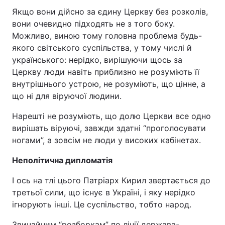
Якщо вони дійсно за єдину Церкву без розколів,
вони очевидно підходять не з того боку.
Можливо, виною тому головна проблема будь-
якого світського суспільства, у тому числі й
українського: нерідко, вирішуючи щось за
Церкву люди навіть приблизно не розуміють її
внутрішнього устрою, не розуміють, що цінне, а
що ні для віруючої людини.
Нарешті не розуміють, що долю Церкви все одно
вирішать віруючі, завжди здатні “проголосувати
ногами”, а зовсім не люди у високих кабінетах.
Неполітична дипломатія
І ось на тлі цього Патріарх Кирил звертається до
третьої сили, що існує в Україні, і яку нерідко
ігнорують інші. Це суспільство, тобто народ.
Звичайним “розборкам” по лінії держава-