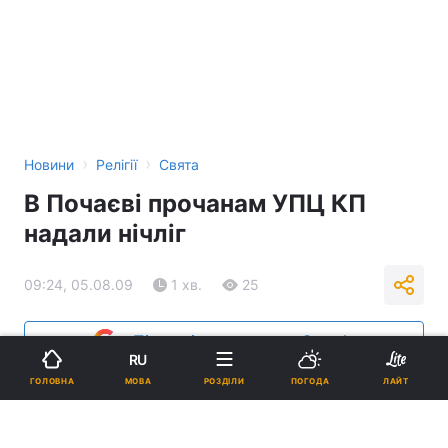
›
›
Новини
Релігії
Свята
В Почаєві прочанам УПЦ КП
надали нічліг
09:24, 05.08.09
1 хв.
25
Підпишіться на нас в Google
RU
МОВА
ГОЛОВНА
РОЗДІЛИ
ПОГОДА
ЛАЙТ
Реклама