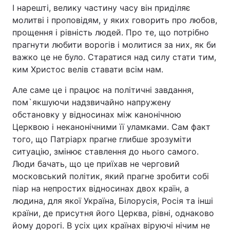
І нарешті, велику частину часу він приділяє
молитві і проповідям, у яких говорить про любов,
прощення і рівність людей. Про те, що потрібно
прагнути любити ворогів і молитися за них, як би
важко це не було. Старатися над силу стати тим,
ким Христос велів ставати всім нам.
Але саме це і працює на політичні завдання,
пом`якшуючи надзвичайно напружену
обстановку у відносинах між канонічною
Церквою і неканонічними її уламками. Сам факт
того, що Патріарх прагне глибше зрозуміти
ситуацію, змінює ставлення до нього самого.
Люди бачать, що це приїхав не черговий
московський політик, який прагне зробити собі
піар на непростих відносинах двох країн, а
людина, для якої Україна, Білорусія, Росія та інші
країни, де присутня його Церква, рівні, однаково
йому дорогі. В усіх цих країнах віруючі нічим не