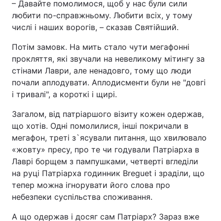
– Давайте помолимося, щоб у нас були сили
любити по-справжньому. Любити всіх, у тому
числі і наших ворогів, – сказав Святійший.
Потім замовк. На мить стало чути мегафонні
прокляття, які звучали на невеликому мітингу за
стінами Лаври, але ненадовго, тому що люди
почали аплодувати. Аплодисменти були не "довгі
і тривалі", а короткі і щирі.
Загалом, від патріаршого візиту кожен одержав,
що хотів. Одні помолилися, інші покричали в
мегафон, треті з`ясували питання, що хвилювало
«жовту» пресу, про те чи годували Патріарха в
Лаврі борщем з пампушками, четверті вгледіли
на руці Патріарха годинник Breguet і зраділи, що
тепер можна ігнорувати його слова про
небезпеки суспільства споживання.
А що одержав і досяг сам Патріарх? Зараз вже