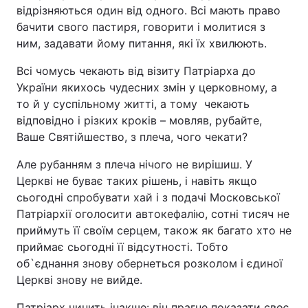
відрізняються один від одного. Всі мають право
бачити свого пастиря, говорити і молитися з
ним, задавати йому питання, які їх хвилюють.
Всі чомусь чекають від візиту Патріарха до
України якихось чудесних змін у церковному, а
то й у суспільному житті, а тому чекають
відповідно і різких кроків – мовляв, рубайте,
Ваше Святійшество, з плеча, чого чекати?
Але рубанням з плеча нічого не вирішиш. У
Церкві не буває таких рішень, і навіть якщо
сьогодні спробувати хай і з подачі Московської
Патріархії оголосити автокефалію, сотні тисяч не
приймуть її своїм серцем, також як багато хто не
приймає сьогодні її відсутності. Тобто
об`єднання знову обернеться розколом і єдиної
Церкві знову не вийде.
Патріарх чинить інакше: він прагне показати своє