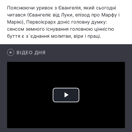
Пояснюючи уривок з Євангелія, який сьогодні
читався (Євангеліє від Луки, епізод про Марфу і
Марію), Первоієрарх доніс головну думку:
Головна
Війна
сенсом земного існування головною цінністю
буття є з`єднання молитви, віри і праці.
Україна
Політика
Економіка
Світ
ВІДЕО ДНЯ
Спорт
Наука
Техно і зв'язок
Лайт
Зброя
Інциденти
Play
Здоров'я
Туризм
Video
Цікавинки
Погода
Екологія
Регіони