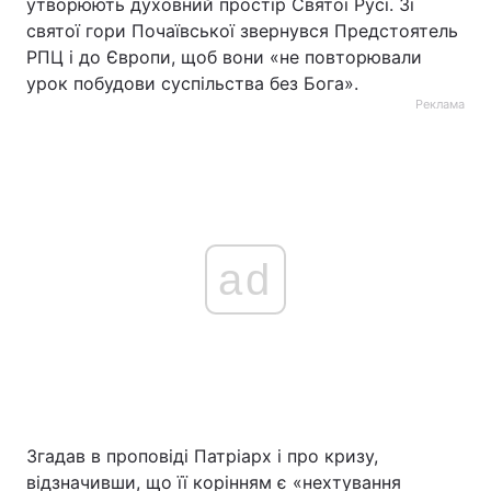
утворюють духовний простір Святої Русі. Зі
святої гори Почаївської звернувся Предстоятель
Тема оформлення
РПЦ і до Європи, щоб вони «не повторювали
урок побудови суспільства без Бога».
Реклама
ad
Згадав в проповіді Патріарх і про кризу,
відзначивши, що її корінням є «нехтування