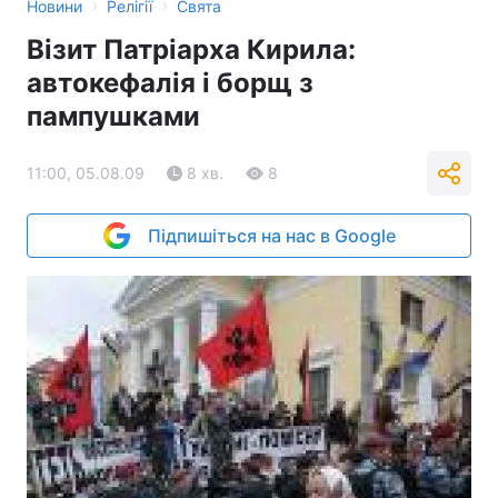
›
›
Новини
Релігії
Свята
Візит Патріарха Кирила:
автокефалія і борщ з
пампушками
11:00, 05.08.09
8 хв.
8
Підпишіться на нас в Google