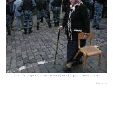
Візит Патріарха Кирила: автокефалія і борщ з пампушками
Реклама