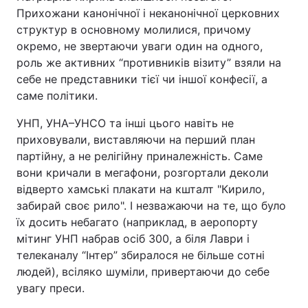
Прихожани канонічної і неканонічної церковних
структур в основному молилися, причому
окремо, не звертаючи уваги один на одного,
роль же активних “противників візиту” взяли на
себе не представники тієї чи іншої конфесії, а
саме політики.
УНП, УНА–УНСО та інші цього навіть не
приховували, виставляючи на перший план
партійну, а не релігійну приналежність. Саме
вони кричали в мегафони, розгортали деколи
відверто хамські плакати на кшталт "Кирило,
забирай своє рило". І незважаючи на те, що було
їх досить небагато (наприклад, в аеропорту
мітинг УНП набрав осіб 300, а біля Лаври і
телеканалу “Інтер” збиралося не більше сотні
людей), всіляко шуміли, привертаючи до себе
увагу преси.