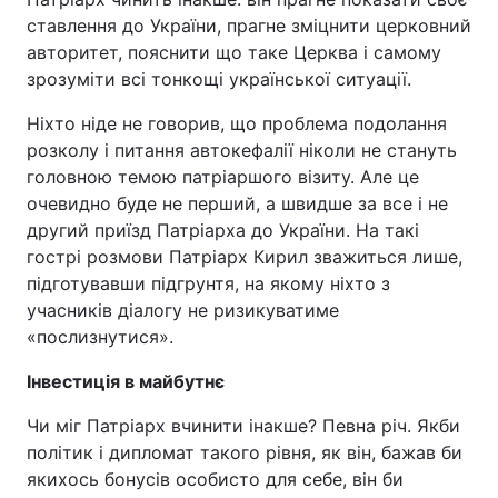
ставлення до України, прагне зміцнити церковний
авторитет, пояснити що таке Церква і самому
зрозуміти всі тонкощі української ситуації.
Ніхто ніде не говорив, що проблема подолання
розколу і питання автокефалії ніколи не стануть
головною темою патріаршого візиту. Але це
очевидно буде не перший, а швидше за все і не
другий приїзд Патріарха до України. На такі
гострі розмови Патріарх Кирил зважиться лише,
підготувавши підгрунтя, на якому ніхто з
учасників діалогу не ризикуватиме
«послизнутися».
Інвестиція в майбутнє
Чи міг Патріарх вчинити інакше? Певна річ. Якби
політик і дипломат такого рівня, як він, бажав би
якихось бонусів особисто для себе, він би