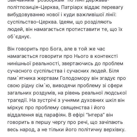
політпозиція–Церква, Патріарх віддає перевагу
вибудовуванню нової і куди важливішої лінії:
суспільство–Церква. Ідеям, що розділяють
людей, він намагається протиставити те, що їх
об`єднує.
Він говорить про Бога, але в той же час
намагається говорити про Нього в контексті
нинішньої реальності, звертаючись до проблем
сучасного суспільства і сучасних людей. Біля
пам`ятника жертвам Голодомору він згадує про
свою рідну сім`ю, виводячи проблему зі сфери
загальних роздумів, на рівень реальної людської
трагедії. На зустрічі з учнями духовних шкіл він
міркує про проблему священства і його
віддалення від парафіян. В ефірі “Інтера” він
говорить в першу чергу про речі, що зачіпають
весь народ, а не тільки його політичну верхівку.