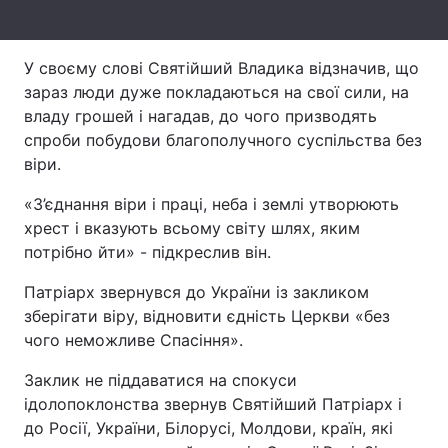
Лонгріди
У своєму слові Святійший Владика відзначив, що
зараз люди дуже покладаються на свої сили, на
Відео з Youtube
Статті
владу грошей і нагадав, до чого призводять
Інтерв'ю
Думки
спроби побудови благополучного суспільства без
віри.
Архів
Вакансії
«З’єднання віри і праці, неба і землі утворюють
Контакти
хрест і вказують всьому світу шлях, яким
потрібно йти» - підкреслив він.
Послуги
Патріарх звернувся до України із закликом
зберігати віру, відновити єдність Церкви «без
чого неможливе Спасіння».
Заклик не піддаватися на спокуси
ідолопоклонства звернув Святійший Патріарх і
до Росії, України, Білорусі, Молдови, країн, які