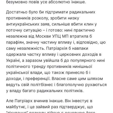
безумовно повів усе абсолютно інакше.
Достатньо було би підтримати радикальних
противників розколу, зробити низку
антиукраїнських заяв, сильніше вбити клин у
поточну ситуацію – і готово: нині практично
незалежна від Москви УПЦ МП втратила б
парафіян, значну частину впливу і, відповідно, цю
саму незалежність. Патріархія б навпаки
одержала частку впливу і церковних доходів в
Україні, а заразом увійшла б до популярного нині
політичного тренду противників нинішньої
української влади, що також принесло б і
доходи, і преференції. Власне саме цим шляхом
ведуть свій політбізнес і благополучно рухаються
у владу багато радикальних політиків.
Але Патріарх вчинив інакше. Він інвестує в
майбутнє, і це зайвий раз підтверджує, що
“лікування” розколу дійсно є основною його