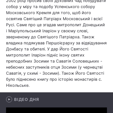
2002 році просив своїх духовних чад побудувати
собор у міру та подобу Успенського собору
Московського Кремля для того, щоб його
освятив Святіший Патріарх Московський і всієї
Головна
Війна
Русі. Саме про це згадав митрополит Донецький
і Маріупольський Іларіон у своєму слові,
Україна
Політика
зверненому до Святішого Патріарха. Також
владика подякував Першоієрарху за відвідування
Економіка
Світ
Донбасу та обителі. У дар Його Святості
митрополит Іларіон підніс ікону святих
Спорт
Наука
преподобних Зосими та Саватія Соловецьких -
Техно і зв'язок
Лайт
небесних заступників отця Зосими (у чернецтві
Саватія, у схимі - Зосими). Також Його Святості
Зброя
Інциденти
було піднесено книгу про історію монастирів с.
Нікольське.
Здоров'я
Туризм
ВІДЕО ДНЯ
Цікавинки
Погода
Екологія
Регіони