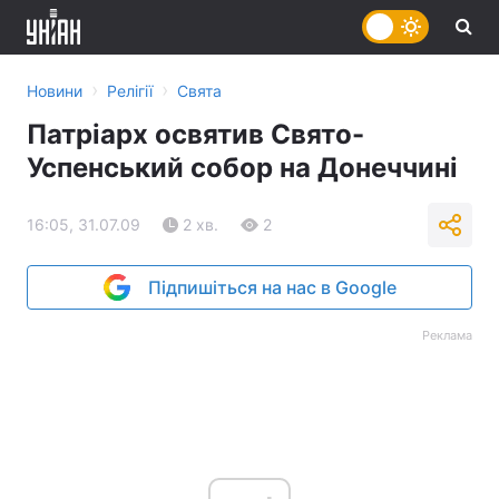
›
›
Новини
Релігії
Свята
Патріарх освятив Свято-
Успенський собор на Донеччині
16:05, 31.07.09
2 хв.
2
Підпишіться на нас в Google
Реклама