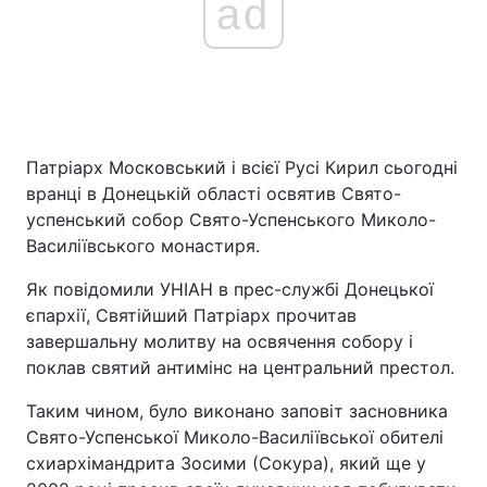
ad
Патріарх Московський і всієї Русі Кирил сьогодні
вранці в Донецькій області освятив Свято-
успенський собор Свято-Успенського Миколо-
Василіївського монастиря.
Як повідомили УНІАН в прес-службі Донецької
єпархії, Святійший Патріарх прочитав
завершальну молитву на освячення собору і
поклав святий антимінс на центральний престол.
Таким чином, було виконано заповіт засновника
Свято-Успенської Миколо-Василіївської обителі
схиархімандрита Зосими (Сокура), який ще у