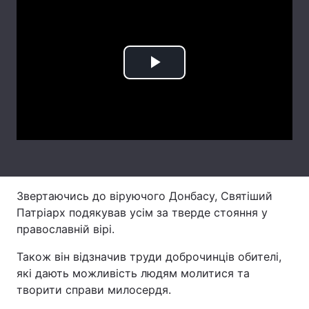
Лонгріди
Відео з Youtube
Статті
Play
Інтерв'ю
Думки
Video
Архів
Вакансії
Контакти
Послуги
Звертаючись до віруючого Донбасу, Святіший
Патріарх подякував усім за тверде стояння у
православній вірі.
Також він відзначив труди доброчинців обителі,
які дають можливість людям молитися та
творити справи милосердя.