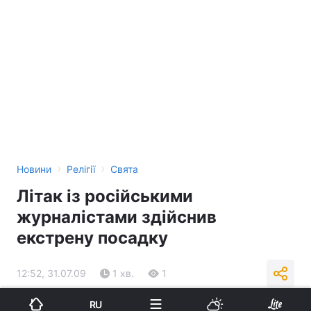
›
›
Новини
Релігії
Свята
Літак із російськими
журналістами здійснив
екстрену посадку
12:52, 31.07.09
1 хв.
1
RU