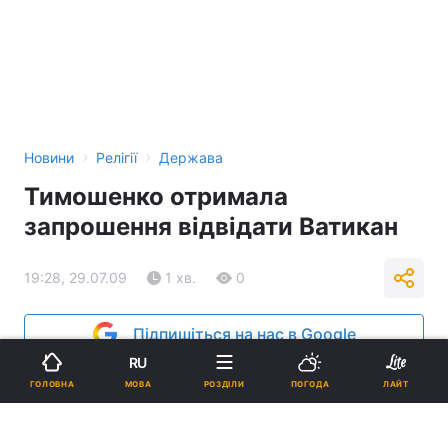
›
›
Новини
Релігії
Держава
Тимошенко отримала
запрошення відвідати Ватикан
19:28, 29.07.09
1 хв.
0
Підпишіться на нас в Google
RU
Реклама
МОВА
ГОЛОВНА
РОЗДІЛИ
ПОГОДА
ЛАЙТ