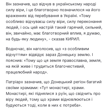
Він зазначив, що відчув в українському народі
силу віри, і це благотворно позначилося на його
враженнях від перебування в Україні. «Тому
особливо відчуваєш силу віри, силу переконання
людей, і ось цей настрій такий гарячий, сильний,
він, звичайно, має благотворний вплив, я думаю,
на будь-яку людину», - сказав КИРИЛ.
Водночас, він наголосив, що «з особливим
відчуттям» відвідує зараз Донецьку землю. І
пояснив: «Тому що ця земля православна, земля,
на якій живе і трудиться благочестивий,
працелюбний народ».
Патріарх зазначив, що Донецький регіон багатий
своїми храмами: «Тут монастирі, храми.
Монастирі, які піднялися з руїн, що свідчить про
віру людей, тому що храми відновлюються і
будуються тоді, коли в них є потреба».