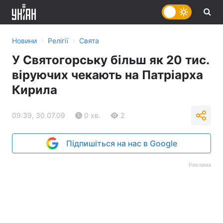
›
›
Новини
Релігії
Свята
У Святогорську більш як 20 тис.
віруючих чекають на Патріарха
Кирила
09:39, 30.07.09
0 хв.
2
Підпишіться на нас в Google
Реклама