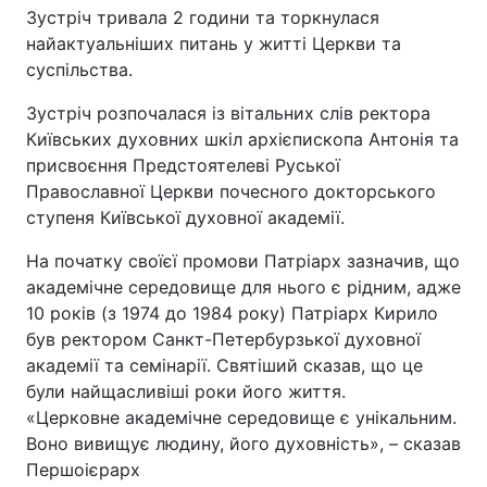
Зустріч тривала 2 години та торкнулася
найактуальніших питань у житті Церкви та
суспільства.
Зустріч розпочалася із вітальних слів ректора
Київських духовних шкіл архієпископа Антонія та
присвоєння Предстоятелеві Руської
Православної Церкви почесного докторського
ступеня Київської духовної академії.
На початку своїєї промови Патріарх зазначив, що
академічне середовище для нього є рідним, адже
10 років (з 1974 до 1984 року) Патріарх Кирило
був ректором Санкт-Петербурзької духовної
академії та семінарії. Святіший сказав, що це
були найщасливіші роки його життя.
«Церковне академічне середовище є унікальним.
Воно вивищує людину, його духовність», – сказав
Першоієрарх