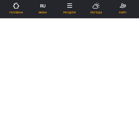
RU
МОВА
ГОЛОВНА
РОЗДІЛИ
ПОГОДА
ЛАЙТ
Підпишіться на нас в Google
Патріарх Кирил вважає, що заклики до автокефалії в Україні
засновані на політичних аргументах
Реклама
ad