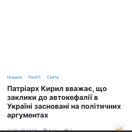
›
›
Новини
Релігії
Свята
Патріарх Кирил вважає, що
заклики до автокефалії в
Україні засновані на політичних
аргументах
17:26, 29.07.09
4 хв.
3