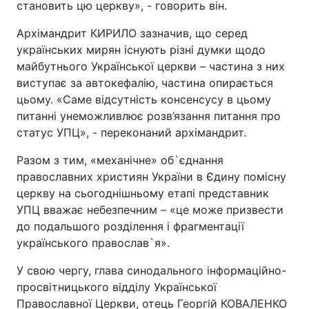
становить цю церкву», - говорить він.
Архімандрит КИРИЛО зазначив, що серед
українських мирян існують різні думки щодо
майбутнього Української церкви – частина з них
виступає за автокефалію, частина опирається
цьому. «Саме відсутність консенсусу в цьому
питанні унеможливлює розв’язання питання про
статус УПЦ», - переконаний архімандрит.
Разом з тим, «механічне» об`єднання
православних християн України в Єдину помісну
церкву на сьогоднішньому етапі представник
УПЦ вважає небезпечним – «це може призвести
до подальшого розділення і фрагментації
українського православ`я».
У свою чергу, глава синодального інформаційно-
просвітницького відділу Української
Православної Церкви, отець Георгій КОВАЛЕНКО