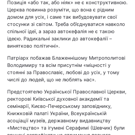
Позиція «або так, або ніяк» не є конструктивною.
Церква повинна розуміти, що вона є рідним
домом для усіх, і саме так вибудовувати свої
стосунки зі світом. Треба об’єднуватися навколо
спільної ідеї, а зараз автокефалія не є такою
ідеєю. Радикальні заклики до автокефалії –
винятково політичні».
Патріарх побажав Блаженнішому Митрополитові
Володимиру та всім присутнім «міцності у
стоянні за Православіє, любові до усіх, у тому
числі до людей, що не люблять нас».
Предстоятелю Української Православної Церкви,
ректорові Київської духовної акакдемії та
семінарії, Києво-Печерському заповіднику,
Книжковій палаті України, Всеукраїнській
асоціації музеїв, державному видавництву
«Мистецтво» та ігумені Серафимі (Шевчик) були