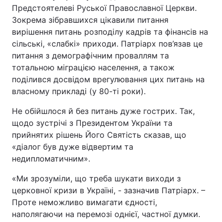
Предстоятелеві Руської Православної Церкви.
Зокрема зібравшихся цікавили питання
вирішення питань розподілу кадрів та фінансів на
сільські, «слабкі» приходи. Патріарх пов’язав це
питання з демографічним проваллям та
тотальною міграцією населення, а також
поділився досвідом врегулювання цих питань на
власному прикладі (у 80-ті роки).
Не обійшлося й без питань дуже гострих. Так,
щодо зустрічі з Президентом України та
прийнятих рішень Його Святість сказав, що
«діалог був дуже відвертим та
недипломатичним».
«Ми зрозуміли, що треба шукати виходи з
церковної кризи в Україні, - зазначив Патріарх. –
Проте неможливо вимагати єдності,
наполягаючи на перемозі однієї, частної думки.