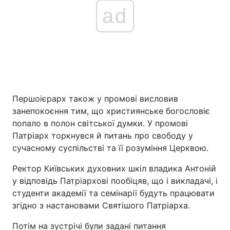
ad
Першоієрарх також у промові висловив
занепокоєння тим, що християнське богословіє
попало в полон світської думки. У промові
Патріарх торкнувся й питань про свободу у
сучасному суспільстві та її розуміння Церквою.
Ректор Київських духовних шкіл владика Антоній
у відповідь Патріархові пообіцяв, що і викладачі, і
студенти академії та семінарії будуть працювати
згідно з настановами Святішого Патріарха.
Потім на зустрічі були задані питання