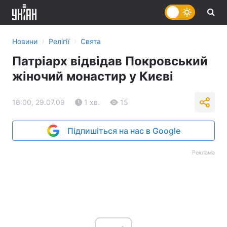
›
›
Новини
Релігії
Свята
Патріарх відвідав Покровський
жіночий монастир у Києві
18:00, 29.07.09
1 хв.
15
Підпишіться на нас в Google
Реклама