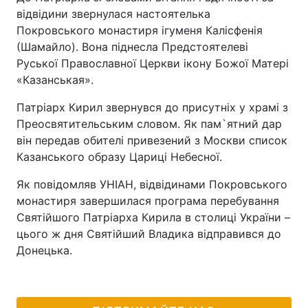
відвідини звернулася настоятелька
Лонгріди
Покровського монастиря ігуменя Калісфенія
(Шамайло). Вона піднесла Предстоятелеві
Руської Православної Церкви ікону Божої Матері
Відео з Youtube
Статті
«Казанськая».
Інтерв'ю
Думки
Патріарх Кирил звернувся до присутніх у храмі з
Преосвятительським словом. Як пам`ятний дар
Архів
Вакансії
він передав обителі привезений з Москви список
Контакти
Казанського образу Цариці Небесної.
Як повідомляв УНІАН, відвідинами Покровського
Послуги
монастиря завершилася програма перебування
Святійшого Патріарха Кирила в столиці України –
цього ж дня Святійший Владика відправився до
Донецька.