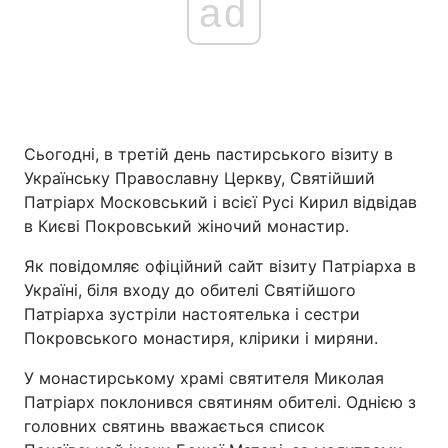
ad
Сьогодні, в третій день пастирського візиту в
Українську Православну Церкву, Святійший
Патріарх Московський і всієї Русі Кирил відвідав
в Києві Покровський жіночий монастир.
Як повідомляє офіційний сайт візиту Патріарха в
Україні, біля входу до обителі Святійшого
Патріарха зустріли настоятелька і сестри
Покровського монастиря, клірики і миряни.
У монастирському храмі святителя Миколая
Патріарх поклонився святиням обителі. Однією з
головних святинь вважається список