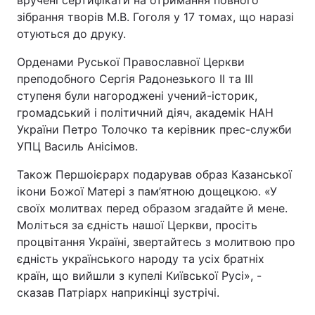
вручені сертифікати на отримання повного
зібрання творів М.В. Гоголя у 17 томах, що наразі
отуються до друку.
Орденами Руської Православної Церкви
преподобного Сергія Радонезького ІІ та ІІІ
ступеня були нагороджені учений-історик,
громадський і політичний діяч, академік НАН
України Петро Толочко та керівник прес-служби
УПЦ Василь Анісімов.
Також Першоієрарх подарував образ Казанської
ікони Божої Матері з пам’ятною дощецкою. «У
своїх молитвах перед образом згадайте й мене.
Моліться за єдність нашої Церкви, просіть
процвітання Україні, звертайтесь з молитвою про
єдність українського народу та усіх братніх
країн, що вийшли з купелі Київської Русі», -
сказав Патріарх наприкінці зустрічі.