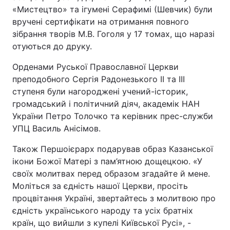
«Мистецтво» та ігумені Серафимі (Шевчик) були
вручені сертифікати на отримання повного
зібрання творів М.В. Гоголя у 17 томах, що наразі
отуються до друку.
Орденами Руської Православної Церкви
преподобного Сергія Радонезького ІІ та ІІІ
ступеня були нагороджені учений-історик,
громадський і політичний діяч, академік НАН
України Петро Толочко та керівник прес-служби
УПЦ Василь Анісімов.
Також Першоієрарх подарував образ Казанської
ікони Божої Матері з пам’ятною дощецкою. «У
своїх молитвах перед образом згадайте й мене.
Моліться за єдність нашої Церкви, просіть
процвітання Україні, звертайтесь з молитвою про
єдність українського народу та усіх братніх
країн, що вийшли з купелі Київської Русі», -