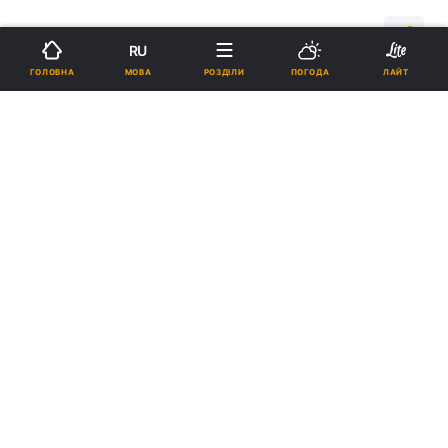
17:26, 29.07.09
4 хв.
3
RU
МОВА
ГОЛОВНА
РОЗДІЛИ
ПОГОДА
ЛАЙТ
Підпишіться на нас в Google
Патріарх Кирил вважає, що заклики до автокефалії в Україні
засновані на політичних аргументах
Реклама
ad