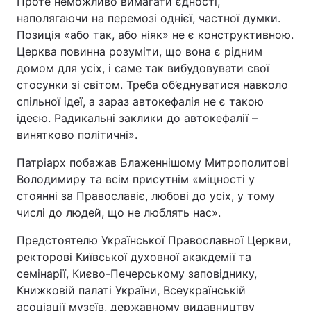
Проте неможливо вимагати єдності,
наполягаючи на перемозі однієї, частної думки.
Позиція «або так, або ніяк» не є конструктивною.
Церква повинна розуміти, що вона є рідним
домом для усіх, і саме так вибудовувати свої
стосунки зі світом. Треба об’єднуватися навколо
спільної ідеї, а зараз автокефалія не є такою
ідеєю. Радикальні заклики до автокефалії –
винятково політичні».
Патріарх побажав Блаженнішому Митрополитові
Володимиру та всім присутнім «міцності у
стоянні за Православіє, любові до усіх, у тому
числі до людей, що не люблять нас».
Предстоятелю Української Православної Церкви,
ректорові Київської духовної акакдемії та
семінарії, Києво-Печерському заповіднику,
Книжковій палаті України, Всеукраїнській
асоціації музеїв, державному видавництву