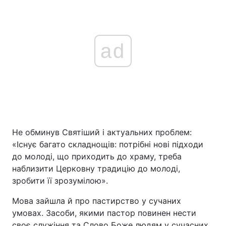
ad
Не обминув Святіший і актуальних проблем:
«Існує багато складнощів: потрібні нові підходи
до молоді, що приходить до храму, треба
наблизити Церковну традицію до молоді,
зробити її зрозумілою».
Мова зайшла й про пастирство у сучаних
умовах. Засоби, якими пастор повинен нести
своє служіння та Слово Боже людям у сучасних