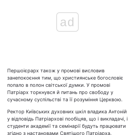
ad
Першоієрарх також у промові висловив
занепокоєння тим, що християнське богословіє
попало в полон світської думки. У промові
Патріарх торкнувся й питань про свободу у
сучасному суспільстві та її розуміння Церквою.
Ректор Київських духовних шкіл владика Антоній
у відповідь Патріархові пообіцяв, що і викладачі, і
студенти академії та семінарії будуть працювати
згідно з настановами Святішого Патріарха.