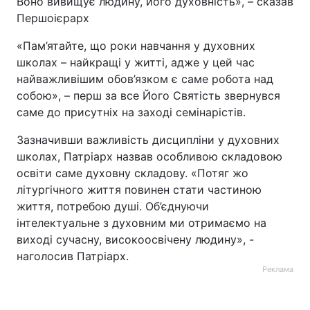
Воно вивищує людину, його духовність», – сказав
Першоієрарх
Тема оформлення
«Пам’ятайте, що роки навчання у духовних
школах – найкращі у житті, адже у цей час
найважливішим обов’язком є саме робота над
собою», – перш за все Його Святість звернувся
саме до присутніх на заході семінарістів.
Зазначивши важливість дисципліни у духовних
школах, Патріарх назвав особливою складовою
освіти саме духовну складову. «Потяг жо
літургічного життя повинен стати частиною
життя, потребою душі. Об’єднуючи
інтелектуальне з духовним ми отримаємо на
виході сучасну, високоосвічену людину», -
наголосив Патріарх.
Реклама