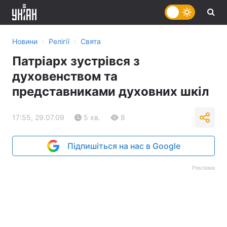
›
›
Новини
Релігії
Свята
Патріарх зустрівся з
духовенством та
представниками духовних шкіл
17:55, 29.07.09
5 хв.
8
Підпишіться на нас в Google
Реклама