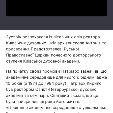
Video
Лонгріди
Відео з Youtube
Статті
Інтерв'ю
Думки
Зустріч розпочалася із вітальних слів ректора
Київських духовних шкіл архієпископа Антонія та
Архів
Вакансії
присвоєння Предстоятелеві Руської
Православної Церкви почесного докторського
Контакти
ступеня Київської духовної академії.
Послуги
На початку своїєї промови Патріарх зазначив, що
академічне середовище для нього є рідним, адже
10 років (з 1974 до 1984 року) Патріарх Кирило
був ректором Санкт-Петербурзької духовної
академії та семінарії. Святіший сказав, що це
були найщасливіші роки його життя.
«Церковне академічне середовище є унікальним.