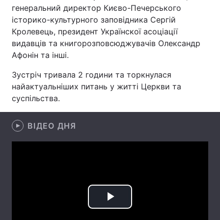
генеральний директор Києво-Печерського
історико-культурного заповідника Сергій
Кролевець, президент Українскої асоціації
Головна
Війна
видавців та книгорозповсюджувачів Олександр
Афонін та інші.
Україна
Політика
Зустріч тривала 2 години та торкнулася
Економіка
Світ
найактуальніших питань у житті Церкви та
суспільства.
Спорт
Наука
ВІДЕО ДНЯ
Техно і зв'язок
Лайт
Зброя
Інциденти
Здоров'я
Туризм
Цікавинки
Погода
Play
Екологія
Регіони