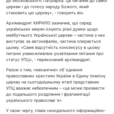
до Московського Патріарха. Це питання до самої
церкви і до голосу народу Божого, який
становить цю церкву», - говорить він.
Архімандрит КИРИЛО зазначив, що серед
українських мирян існують різні думки щодо
майбутнього Української церкви – частина з них
виступає за автокефалію, частина опирається
цьому. «Саме відсутність консенсусу в цьому
питанні унеможливлює розв’язання питання про
статус УПЦ», - переконаний архімандрит.
Разом з тим, «механічне» об`єднання
православних християн України в Єдину помісну
церкву на сьогоднішньому етапі представник
УПЦ вважає небезпечним – «це може призвести
до подальшого розділення і фрагментації
українського православ`я».
У свою чергу, глава синодального інформаційно-