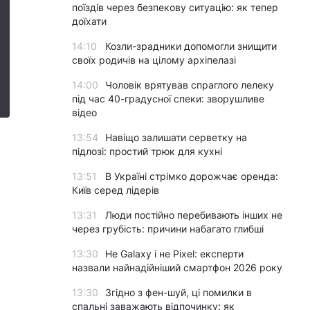
поїздів через безпекову ситуацію: як тепер
доїхати
14:10
Козли-зрадники допомогли знищити
своїх родичів на цілому архіпелазі
14:00
Чоловік врятував спраглого лелеку
під час 40-градусної спеки: зворушливе
відео
13:54
Навіщо залишати серветку на
підлозі: простий трюк для кухні
13:51
В Україні стрімко дорожчає оренда:
Київ серед лідерів
13:31
Люди постійно перебивають інших не
через грубість: причини набагато глибші
13:30
Не Galaxy і не Pixel: експерти
назвали найнадійніший смартфон 2026 року
13:30
Згідно з фен-шуй, ці помилки в
спальні заважають відпочинку: як