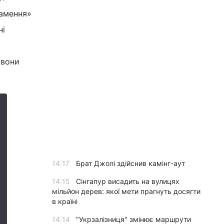
намення»
ні
 вони
14:17
Брат Джолі здійснив камінг-аут
14:15
Сінгапур висадить на вулицях
мільйон дерев: якої мети прагнуть досягти
в країні
14:14
"Укрзалізниця" змінює маршрути