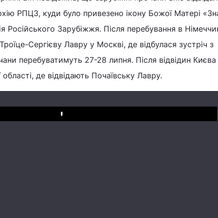
хію РПЦЗ, куди було привезено ікону Божої Матері «З
рія Російського Зарубіжжя. Після перебування в Німеччи
 Троїце-Сергієву Лавру у Москві, де відбулася зустріч з
очани перебуватимуть 27-28 липня. Після відвідин Києва
 області, де відвідають Почаївську Лавру.
Play