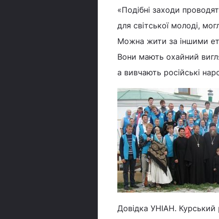
«Подібні заходи проводя
для світської молоді, мо
Можна жити за іншими ет
Вони мають охайний вигля
а вивчають російські народ
Довідка УНІАН. Курський