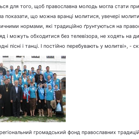
ться для того, щоб православна молодь могла стати пр
гла показати, що можна вранці молитися, увечері молити
ичними нормами, які традиційно ґрунтуються на правос
д і можуть обходитися без телевізора, не ходять на д
ні пісні і танці. І постійно перебувають у молитві», - ск
 регіональний громадський фонд православних традицій