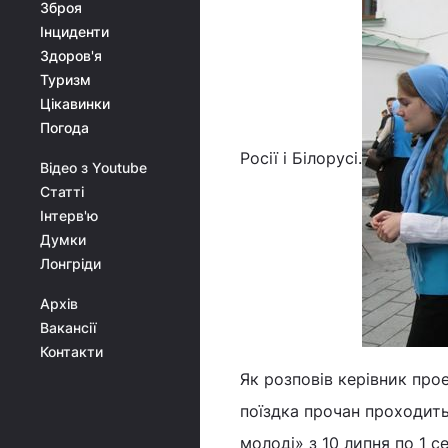
Зброя
Інциденти
Здоров'я
Туризм
Цікавинки
Погода
Росії і Білорусі.
Відео з Youtube
Статті
Інтерв'ю
Думки
Лонгріди
Архів
Вакансії
Контакти
Як розповів керівник про
поїздка прочан проходить
молоді» з 10 липня по 1 с