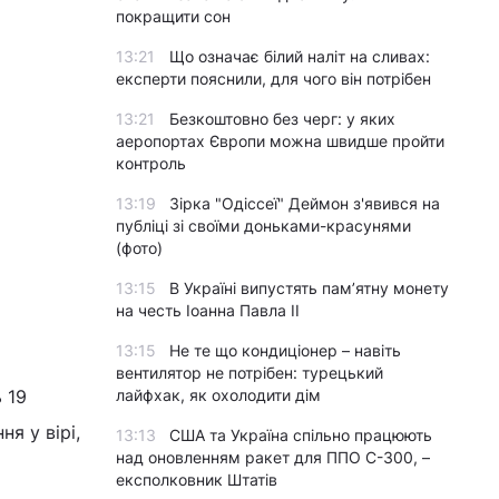
покращити сон
13:21
Що означає білий наліт на сливах:
експерти пояснили, для чого він потрібен
13:21
Безкоштовно без черг: у яких
аеропортах Європи можна швидше пройти
контроль
13:19
Зірка "Одіссеї" Деймон з'явився на
публіці зі своїми доньками-красунями
(фото)
13:15
В Україні випустять пам’ятну монету
на честь Іоанна Павла II
13:15
Не те що кондиціонер – навіть
вентилятор не потрібен: турецький
 19
лайфхак, як охолодити дім
я у вірі,
13:13
США та Україна спільно працюють
над оновленням ракет для ППО С-300, –
експолковник Штатів