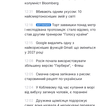
колумніст Bloomberg
12:31
Вбивають одним укусом: 10
найсмертоносніших змій у світі
12:18
Торт заввишки понад метр
АКТУАЛЬНО
і несподівана пропозиція: стало відомо, хто
став другим тренером "Голосу країни"
12:15
Google видалить одну з
найкорисніших функцій Gmail: що зміниться
у 2027 році
12:08
Росія почала використовувати
збільшену версію "Гербери", - Флеш
12:05
Смачна сирна запіканка з рисом:
старовинний рецепт по-українськи
12:04
У Коблевому під час купання в морі
від вибуху загинув чоловік, є поранені
12:02
Дружина щомісяця подорожує
сама: вона назвала 4 неочікувані переваги