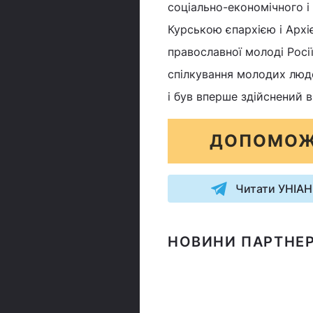
соціально-економічного і
Курською єпархією і Арх
православної молоді Росі
спілкування молодих люд
і був вперше здійснений в
ДОПОМОЖ
Читати УНІАН
НОВИНИ ПАРТНЕР