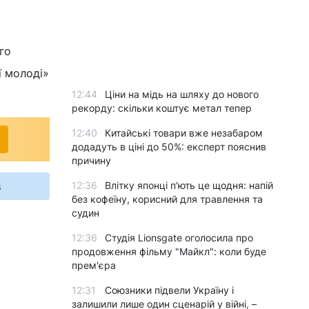
го
ї молоді»
12:44
Ціни на мідь на шляху до нового
рекорду: скільки коштує метал тепер
12:40
Китайські товари вже незабаром
додадуть в ціні до 50%: експерт пояснив
причину
s
12:36
Влітку японці п'ють це щодня: напій
без кофеїну, корисний для травлення та
судин
12:36
Студія Lionsgate оголосила про
продовження фільму "Майкл": коли буде
прем'єра
12:31
Союзники підвели Україну і
залишили лише один сценарій у війні, –