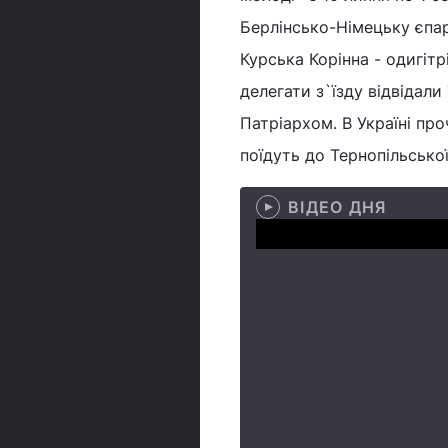
Берлінсько-Німецьку єпар
Курська Корінна - одигіт
делегати з`їзду відвідали
Патріархом. В Україні пр
поїдуть до Тернопільської
ВІДЕО ДНЯ