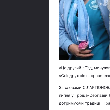
«Це другий з`їзд, минуло
«Співдружність православ
За словами С.ЛАКТІОНОВА
липня у Троїце-Сергієвій 
дотримуючи традиції Пра