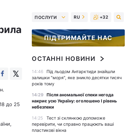
RU
+32
ПОСЛУГИ
ирила
ПІДТРИМАЙТЕ НАС
ОСТАННІ НОВИНИ
14:46
Під льодом Антарктиди знайшли
залишки "моря", яке зникло десятки тисяч
років тому
н.
14:29
Після аномальної спеки негода
накриє усю Україну: оголошено І рівень
18 до 25
небезпеки
14:25
Тест зі склянкою допоможе
аїни,
перевірити, чи справно працюють ваші
пластикові вікна