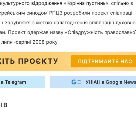
 культурного відродження «Корінна пустинь», спільно з
ієрейським синодом РПЦЗ розробили проект співпраці
ї і Зарубіжжя з метою налагодження співпраці і духовно
ей. Проект одержав назву «Співдружність православно
 липні-серпні 2008 року.
ІТЬ ПРОЄКТУ
ПІДТРИМАЙТЕ НАС
 в Telegram
УНІАН в Google New
ІВ