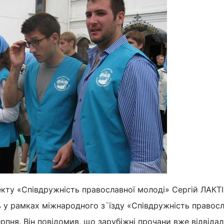
екту «Співдружність православної молоді» Сергій ЛАКТ
 у рамках міжнародного з`їзду «Співдружність правосл
ерпня. Він повідомив, що зарубіжні прочани вже відвіда