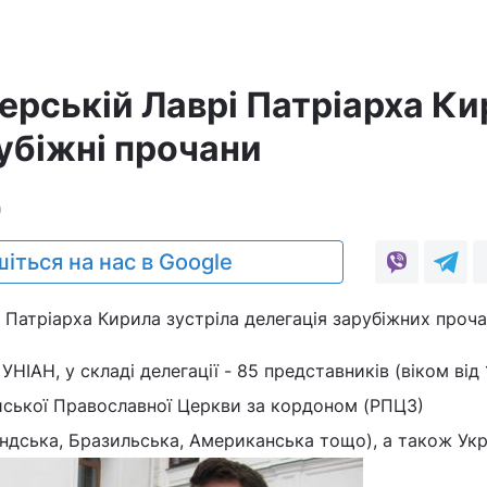
ерській Лаврі Патріарха К
убіжні прочани
0
іться на нас в Google
 Патріарха Кирила зустріла делегація зарубіжних проча
НІАН, у складі делегації - 85 представників (віком від 
сійської Православної Церкви за кордоном (РПЦЗ)
ндська, Бразильська, Американська тощо), а також Укр