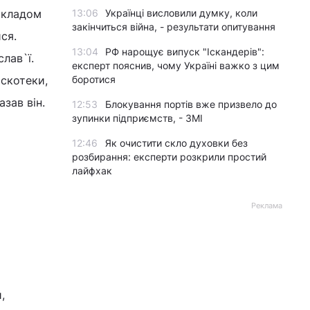
икладом
13:06
Українці висловили думку, коли
закінчиться війна, - результати опитування
ся.
13:04
РФ нарощує випуск "Іскандерів":
лав`ї.
експерт пояснив, чому Україні важко з цим
искотеки,
боротися
азав він.
12:53
Блокування портів вже призвело до
зупинки підприємств, - ЗМІ
12:46
Як очистити скло духовки без
розбирання: експерти розкрили простий
лайфхак
Реклама
,