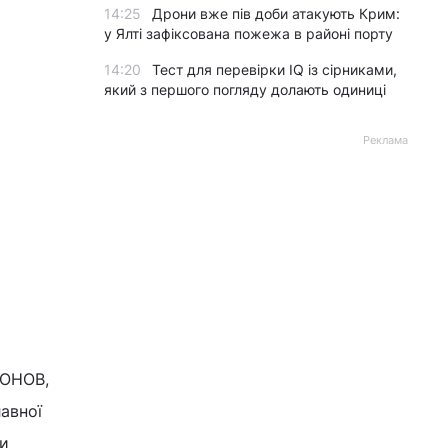
14:25
Дрони вже пів доби атакують Крим:
у Ялті зафіксована пожежа в районі порту
14:20
Тест для перевірки IQ із сірниками,
який з першого погляду долають одиниці
Реклама
ІОНОВ,
авної
ли