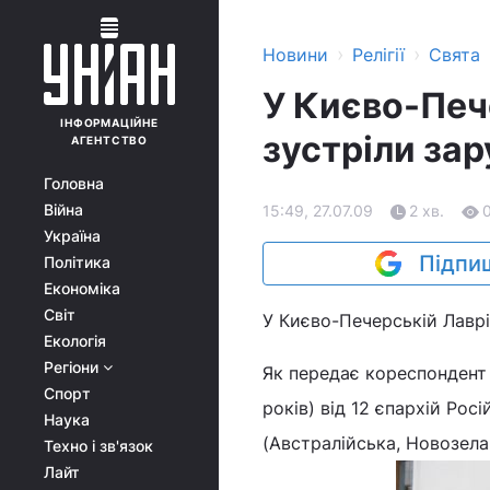
›
›
Новини
Релігії
Свята
У Києво-Печ
ІНФОРМАЦІЙНЕ
зустріли зар
АГЕНТСТВО
Головна
Війна
15:49, 27.07.09
2 хв.
Україна
Підпиш
Політика
Економіка
Світ
У Києво-Печерській Лаврі
Екологія
Регіони
Як передає кореспондент У
Спорт
років) від 12 єпархій Ро
Наука
(Австралійська, Новозела
Техно і зв'язок
Лайт