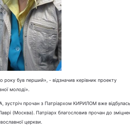
го року був перший», - відзначив керівник проекту
ної молоді».
, зустріч прочан з Патріархом КИРИЛОМ вже відбулась
Лаврі (Москва). Патріарх благословив прочан до зміцненн
вославної церкви.