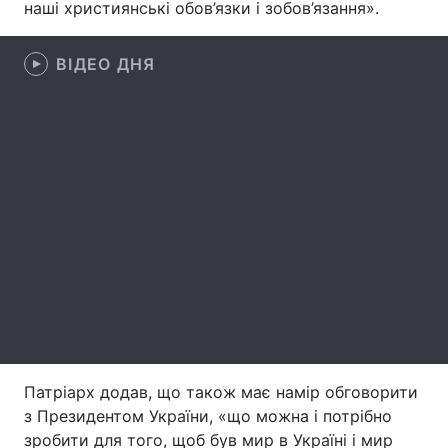
наші християнські обов’язки і зобов’язання».
ВІДЕО ДНЯ
Головна
Війна
Україна
Політика
Економіка
Світ
Спорт
Наука
Техно і зв'язок
Лайт
Зброя
Інциденти
Здоров'я
Туризм
Патріарх додав, що також має намір обговорити
Цікавинки
Погода
з Президентом України, «що можна і потрібно
Екологія
Регіони
зробити для того, щоб був мир в Україні і мир