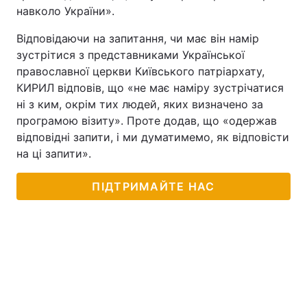
навколо України».
Лонгріди
Відповідаючи на запитання, чи має він намір
зустрітися з представниками Української
Відео з Youtube
Статті
православної церкви Київського патріархату,
КИРИЛ відповів, що «не має наміру зустрічатися
Інтерв'ю
Думки
ні з ким, окрім тих людей, яких визначено за
програмою візиту». Проте додав, що «одержав
Архів
Вакансії
відповідні запити, і ми думатимемо, як відповісти
на ці запити».
Контакти
Послуги
ПІДТРИМАЙТЕ НАС