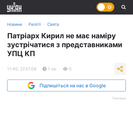
›
›
Новини
Релігії
Свята
Патріарх Кирил не має наміру
зустрічатися з представниками
УПЦ КП
11:40, 27.07.09
1 хв.
0
Підпишіться на нас в Google
Реклама