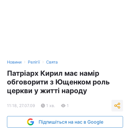
›
›
Новини
Релігії
Свята
Патріарх Кирил має намір
обговорити з Ющенком роль
церкви у житті народу
11:18, 27.07.09
1 хв.
1
Підпишіться на нас в Google