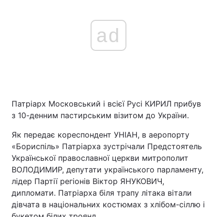
ad
Патріарх Московський і всієї Русі КИРИЛ прибув
з 10-денним пастирським візитом до України.
Як передає кореспондент УНІАН, в аеропорту
«Бориспіль» Патріарха зустрічали Предстоятель
Української православної церкви митрополит
ВОЛОДИМИР, депутати українського парламенту,
лідер Партії регіонів Віктор ЯНУКОВИЧ,
дипломати. Патріарха біля трапу літака вітали
дівчата в національних костюмах з хлібом-сіллю і
букетом білих троянд.