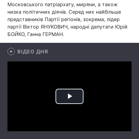
Московського патріархату, миряни, а також
низка політичних діячів. Серед них найбільше
представників Партії регіонів, зокрема, лідер
партії Віктор ЯНУКОВИЧ, народні депутати Юрій
Головна
Війна
БОЙКО, Ганна ГЕРМАН.
Україна
Політика
ВІДЕО ДНЯ
Економіка
Світ
Спорт
Наука
Техно і зв'язок
Лайт
Зброя
Інциденти
Play
Здоров'я
Туризм
Video
Цікавинки
Погода
Екологія
Регіони