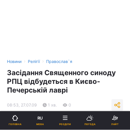
›
›
Новини
Релігії
Православ`я
Засідання Священного синоду
РПЦ відбудеться в Києво-
Печерській лаврі
08:53, 27.07.09
1 хв.
0
RU
Підпишіться на нас в Google
МОВА
ГОЛОВНА
РОЗДІЛИ
ПОГОДА
ЛАЙТ