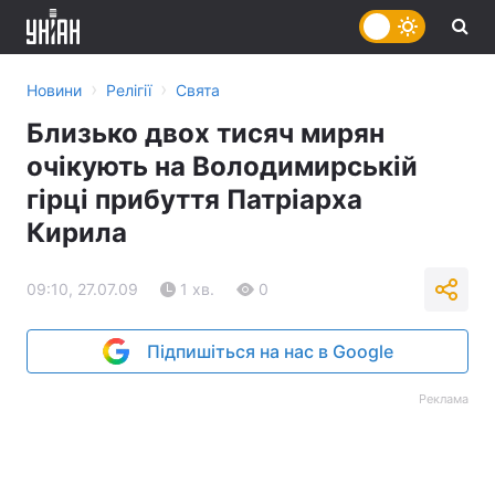
›
›
Новини
Релігії
Свята
Близько двох тисяч мирян
очікують на Володимирській
гірці прибуття Патріарха
Кирила
09:10, 27.07.09
1 хв.
0
Підпишіться на нас в Google
Реклама