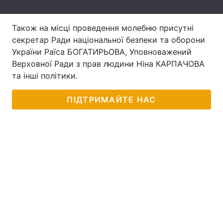
Лонгріди
Також на місці проведення молебню присутні
секретар Ради національної безпеки та оборони
Відео з Youtube
Статті
України Раїса БОГАТИРЬОВА, Уповноважений
Верховної Ради з прав людини Ніна КАРПАЧОВА
Інтерв'ю
Думки
та інші політики.
Архів
Вакансії
ПІДТРИМАЙТЕ НАС
Контакти
Послуги