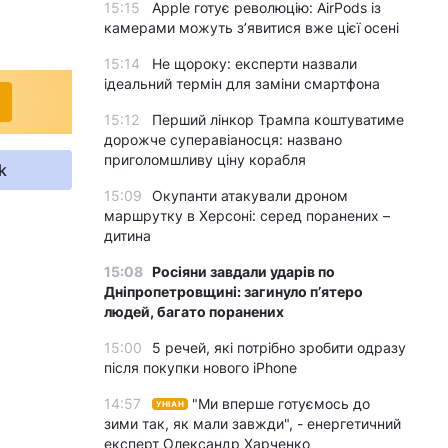
15:15
Apple готує революцію: AirPods із
камерами можуть з’явитися вже цієї осені
15:14
Не щороку: експерти назвали
ідеальний термін для заміни смартфона
15:12
Перший лінкор Трампа коштуватиме
дорожче суперавіаносця: названо
приголомшливу ціну корабля
k
15:09
Окупанти атакували дроном
маршрутку в Херсоні: серед поранених –
дитина
15:08
Росіяни завдали ударів по
Дніпропетровщині: загинуло пʼятеро
людей, багато поранених
15:00
5 речей, які потрібно зробити одразу
після покупки нового iPhone
14:57
"Ми вперше готуємось до
УНІАН
зими так, як мали завжди", - енергетичний
експерт Олександр Харченко