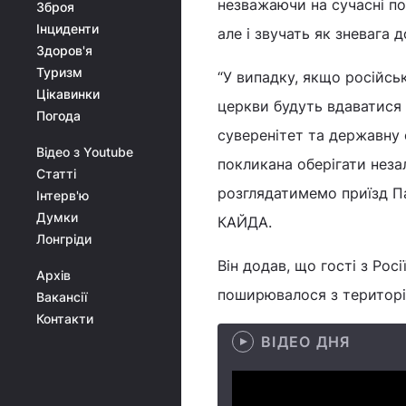
незважаючи на сучасні по
Зброя
Інциденти
але і звучать як зневага 
Здоров'я
Туризм
“У випадку, якщо російсь
Цікавинки
церкви будуть вдаватися
Погода
суверенітет та державну 
Відео з Youtube
покликана оберігати незал
Статті
розглядатимемо приїзд Па
Інтерв'ю
Думки
КАЙДА.
Лонгріди
Він додав, що гості з Рос
Архів
поширювалося з території
Вакансії
Контакти
ВІДЕО ДНЯ