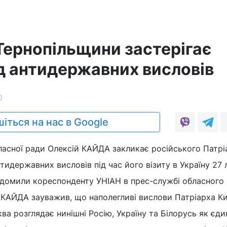
Тернопільщини застерігає
ід антидержавних висловів
0
іться на нас в Google
ласної ради Олексій КАЙДА закликає російського Патрі
тидержавних висловів під час його візиту в Україну 27 
ідомили кореспонденту УНІАН в прес-службі обласного
О.КАЙДА зауважив, що наполегливі вислови Патріарха К
ва розглядає нинішні Росію, Україну та Білорусь як єдин