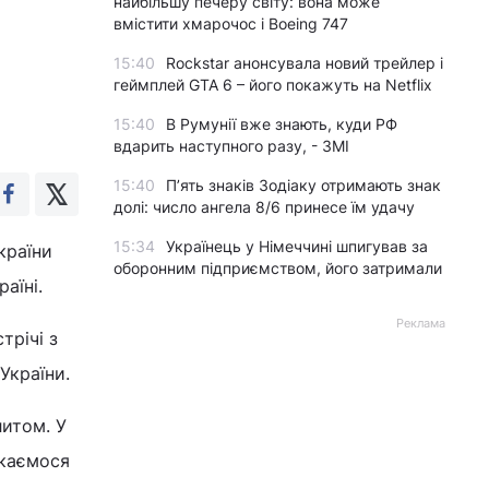
найбільшу печеру світу: вона може
вмістити хмарочос і Boeing 747
15:40
Rockstar анонсувала новий трейлер і
геймплей GTA 6 – його покажуть на Netflix
15:40
В Румунії вже знають, куди РФ
вдарить наступного разу, - ЗМІ
15:40
П’ять знаків Зодіаку отримають знак
долі: число ангела 8/6 принесе їм удачу
15:34
Українець у Німеччині шпигував за
країни
оборонним підприємством, його затримали
аїні.
Реклама
трічі з
України.
литом. У
ркаємося