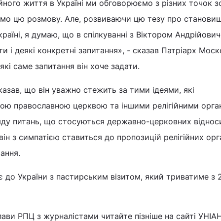
йного життя в Україні ми обговорюємо з різних точок зо
о цю розмову. Але, розвиваючи цю тезу про станови
Україні, я думаю, що в спілкуванні з Віктором Андрійови
и і деякі конкретні запитання», - сказав Патріарх Мос
які саме запитання він хоче задати.
азав, що він уважно стежить за тими ідеями, які
ою православною церквою та іншими релігійними орга
яду питань, що стосуються державно-церковних віднос
 він з симпатією ставиться до пропозицій релігійних орг
ання.
 до України з пастирським візитом, який триватиме з 
лави РПЦ з журналістами читайте пізніше на сайті УНІАН