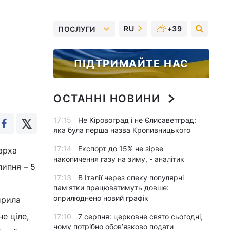
RU
+39
ПОСЛУГИ
ПІДТРИМАЙТЕ НАС
ОСТАННІ НОВИНИ
17:15
Не Кіровоград і не Єлисаветград:
яка була перша назва Кропивницького
17:14
Експорт до 15% не зірве
арха
накопичення газу на зиму, - аналітик
липня – 5
17:13
В Італії через спеку популярні
пам'ятки працюватимуть довше:
оприлюднено новий графік
ирила
е ціле,
17:10
7 серпня: церковне свято сьогодні,
чому потрібно обов’язково подати