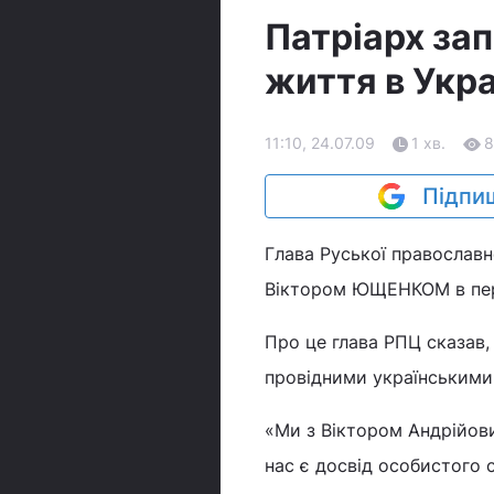
Патріарх за
життя в Укра
11:10, 24.07.09
1 хв.
8
Підпиш
Глава Руської православн
Віктором ЮЩЕНКОМ в перш
Про це глава РПЦ сказав,
провідними українськими 
«Ми з Віктором Андрійови
нас є досвід особистого 