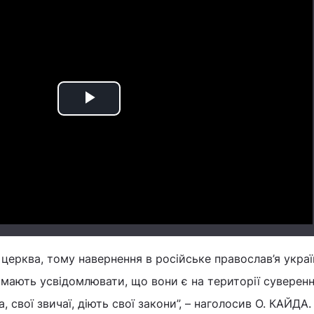
Play
Video
 церква, тому навернення в російське православ’я укра
і мають усвідомлювати, що вони є на території суверенн
а, свої звичаї, діють свої закони”, – наголосив О. К