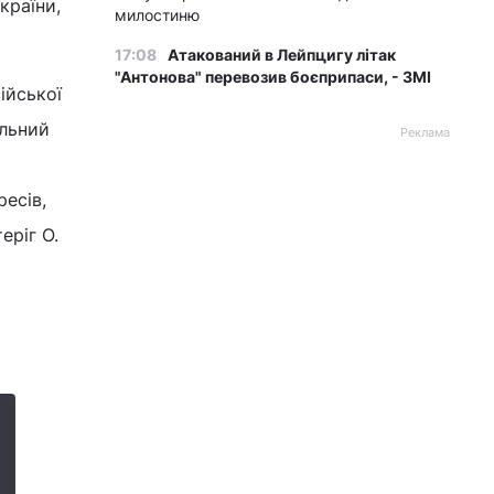
країни,
милостиню
17:08
Атакований в Лейпцигу літак
"Антонова" перевозив боєприпаси, - ЗМІ
ійської
альний
Реклама
ресів,
еріг О.