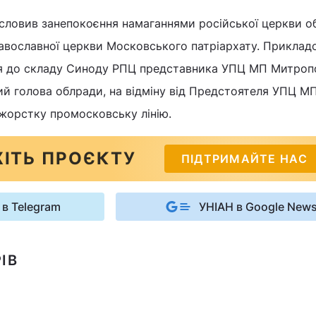
словив занепокоєння намаганнями російської церкви 
равославної церкви Московського патріархату. Приклад
я до складу Синоду РПЦ представника УПЦ МП Митроп
ний голова облради, на відміну від Предстоятеля УПЦ М
жорстку промосковську лінію.
ІТЬ ПРОЄКТУ
ПІДТРИМАЙТЕ НАС
 в Telegram
УНІАН в Google New
ІВ