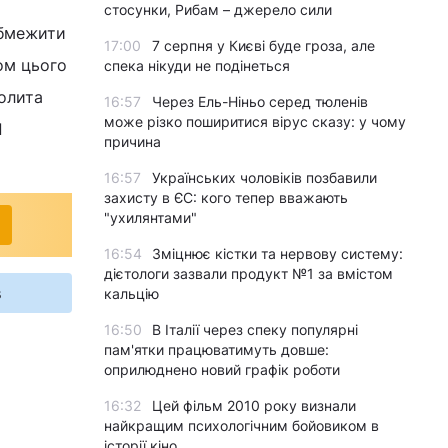
стосунки, Рибам – джерело сили
обмежити
17:00
7 серпня у Києві буде гроза, але
ом цього
спека нікуди не подінеться
олита
16:57
Через Ель-Ніньо серед тюленів
може різко поширитися вірус сказу: у чому
П
причина
16:57
Українських чоловіків позбавили
захисту в ЄС: кого тепер вважають
"ухилянтами"
16:54
Зміцнює кістки та нервову систему:
дієтологи зазвали продукт №1 за вмістом
s
кальцію
16:50
В Італії через спеку популярні
пам'ятки працюватимуть довше:
оприлюднено новий графік роботи
16:32
Цей фільм 2010 року визнали
найкращим психологічним бойовиком в
історії кіно