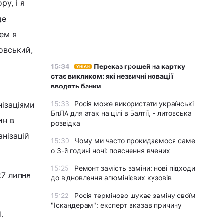
ру, і я
ще
чем я
ковський,
15:34
Переказ грошей на картку
УНІАН
стає викликом: які незвичні новації
вводять банки
15:33
Росія може використати українські
нізаціями
БпЛА для атак на цілі в Балтії, - литовська
ин в
розвідка
анізацій
15:30
Чому ми часто прокидаємося саме
о 3-й годині ночі: пояснення вчених
15:25
Ремонт замість заміни: нові підходи
27 липня
до відновлення алюмінієвих кузовів
15:22
Росія терміново шукає заміну своїм
"Іскандерам": експерт вказав причину
.