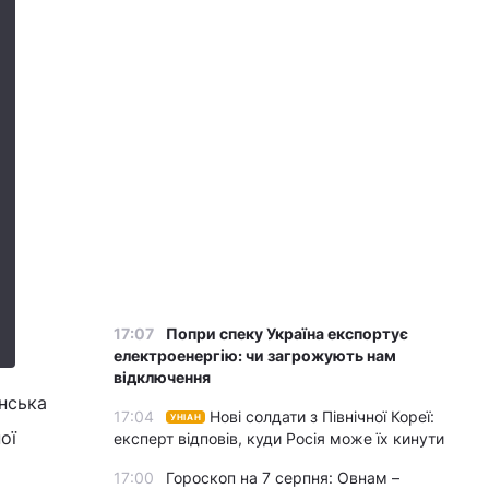
17:07
Попри спеку Україна експортує
електроенергію: чи загрожують нам
відключення
їнська
17:04
Нові солдати з Північної Кореї:
УНІАН
ої
експерт відповів, куди Росія може їх кинути
АЙДА.
17:00
Гороскоп на 7 серпня: Овнам –