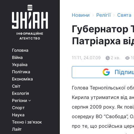
›
›
Новини
Релігії
Свята
Губернатор 
ІНФОРМАЦІЙНЕ
Патріарха в
АГЕНТСТВО
Головна
Війна
11:11, 24.07.09
2 хв.
1
Україна
Підпиш
Політика
Економіка
Світ
Голова Тернопільської об
Екологія
Кирила утриматися від ан
Регіони
серпня 2009 року. Як пов
Спорт
Наука
осередку ВО “Свобода”, 
Техно і зв'язок
про те, що російська церк
Лайт