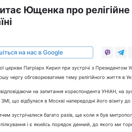
питає Ющенка про релігійне
їні
іться на нас в Google
ої церкви Патріарх Кирил при зустрічі з Президентом У
у чергу обговорюватиме тему релігійного життя в Укр
 відповідаючи на запитання кореспондента УНІАН, на зус
ЗМІ, що відбулася в Москві напередодні його візиту до 
чем зустрічалися багато разів, ще коли я був митропо
спілкування і є якийсь порядок денний, до якого ми то