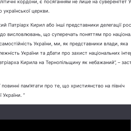
літичні кордони, є посяганням не лише на суверенітет У
до української церкви.
кий Патріарх Кирил або інші представники делегації рос
 до висловлювань, що суперечать поняттям про націон
самостійність України, ми, як представники влади, яка
ежність України та дбати про захист національних інте
тріарха Кирила на Тернопільщину як небажаний”, – заст
ії повинні пам’ятати про те, що християнство на північ
 України. “