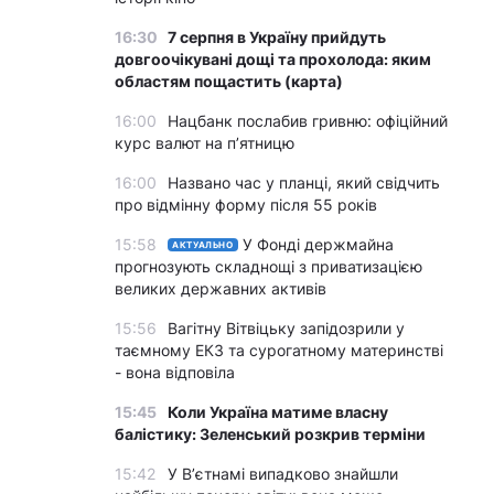
16:30
7 серпня в Україну прийдуть
довгоочікувані дощі та прохолода: яким
областям пощастить (карта)
16:00
Нацбанк послабив гривню: офіційний
курс валют на п’ятницю
16:00
Названо час у планці, який свідчить
про відмінну форму після 55 років
15:58
У Фонді держмайна
АКТУАЛЬНО
прогнозують складнощі з приватизацією
великих державних активів
15:56
Вагітну Вітвіцьку запідозрили у
таємному ЕКЗ та сурогатному материнстві
- вона відповіла
15:45
Коли Україна матиме власну
балістику: Зеленський розкрив терміни
15:42
У Вʼєтнамі випадково знайшли