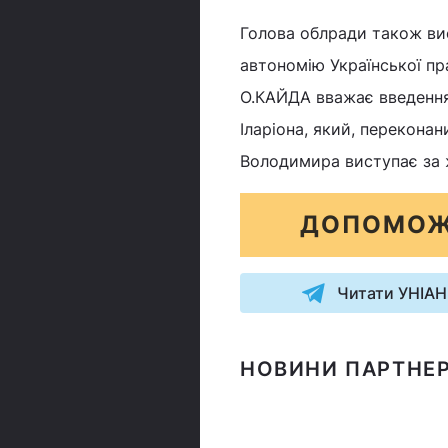
Голова облради також ви
автономію Української п
О.КАЙДА вважає введенн
Іларіона, який, перекона
Володимира виступає за 
ДОПОМОЖ
Читати УНІАН
НОВИНИ ПАРТНЕР