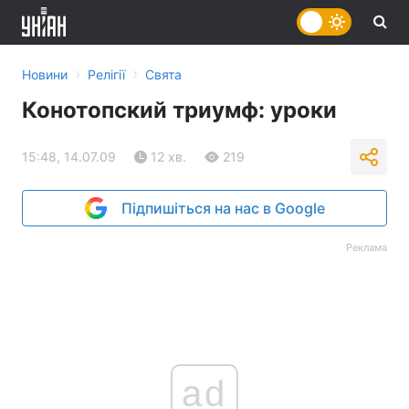
›
›
Новини
Релігії
Свята
Конотопский триумф: уроки
15:48, 14.07.09
12 хв.
219
Підпишіться на нас в Google
Реклама
ad