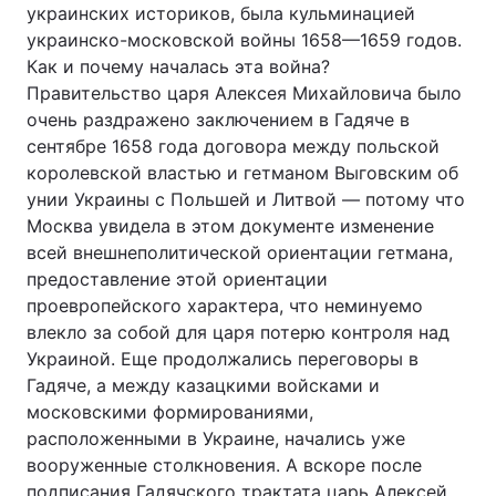
украинских историков, была кульминацией
Лонгріди
украинско-московской войны 1658—1659 годов.
Как и почему началась эта война?
Правительство царя Алексея Михайловича было
Відео з Youtube
Статті
очень раздражено заключением в Гадяче в
сентябре 1658 года договора между польской
Інтерв'ю
Думки
королевской властью и гетманом Выговским об
унии Украины с Польшей и Литвой — потому что
Архів
Вакансії
Москва увидела в этом документе изменение
Контакти
всей внешнеполитической ориентации гетмана,
предоставление этой ориентации
Послуги
проевропейского характера, что неминуемо
влекло за собой для царя потерю контроля над
Украиной. Еще продолжались переговоры в
Гадяче, а между казацкими войсками и
московскими формированиями,
расположенными в Украине, начались уже
вооруженные столкновения. А вскоре после
подписания Гадячского трактата царь Алексей