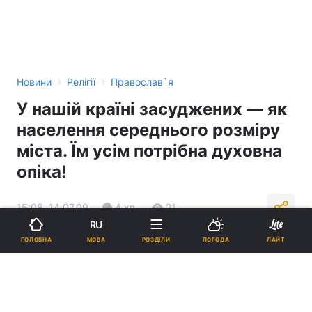
›
›
Новини
Релігії
Православ`я
У нашій країні засуджених — як
населення середнього розміру
міста. Їм усім потрібна духовна
опіка!
15:08, 14.07.09
4 хв.
21
RU
МОВА
ГОЛОВНА
РОЗДІЛИ
ПОГОДА
ЛАЙТ
Підпишіться на нас в Google
Реклама