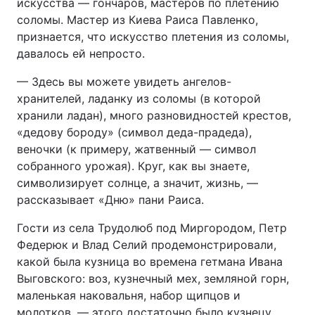
искусства — гончаров, мастеров по плетению
соломы. Мастер из Киева Раиса Павленко,
признается, что искусство плетения из соломы,
давалось ей непросто.
— Здесь вы можете увидеть ангелов-
хранителей, ладанку из соломы (в которой
хранили ладан), много разновидностей крестов,
«дедову бороду» (символ деда-прадеда),
веночки (к примеру, жатвенный — символ
собранного урожая). Круг, как вы знаете,
символизирует солнце, а значит, жизнь, —
рассказывает «Дню» пани Раиса.
Гости из села Трудолюб под Миргородом, Петр
Федерюк и Влад Селий продемонстрировали,
какой была кузница во времена гетмана Ивана
Выговского: воз, кузнечный мех, земляной горн,
маленькая наковальня, набор щипцов и
молотков, — этого достаточно было кузнецу,