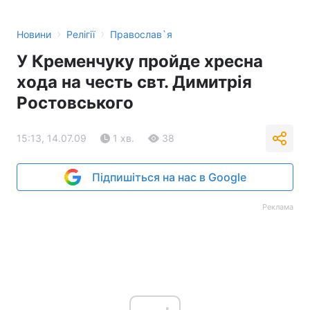
›
›
Новини
Релігії
Православ`я
У Кременчуку пройде хресна
хода на честь свт. Димитрія
Ростовського
15:13, 14.07.09
1 хв.
38
Підпишіться на нас в Google
Реклама