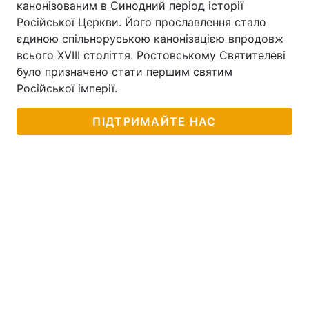
канонізованим в Синодний період історії
Російської Церкви. Його прославлення стало
єдиною спільноруською канонізацією впродовж
всього XVIII століття. Ростовському Святителеві
було призначено стати першим святим
Російської імперії.
ПІДТРИМАЙТЕ НАС