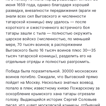
июня 1659 года, однако благодаря хорошей
разведке, внезапности передвижения (враги не
знали всех сил Выговского и численности
татарской конницы) ему удалось — после
короткого и ожесточенного встречного боя
татары зашли с тыла — полностью окружить
царское войско (численностью, по меньшей
мере, 70 тысяч воинов; в распоряжении
Выговского было 16 тысяч воинов плюс 30—35
тысяч татарской конницы), разделить его на
отдельные отряды и полностью разгромить.
Победа была поразительной. 30000 московских
воинов погибло. Ожидали, что Выговский прямо
пойдет на Москву. Несколько знатных воевод
попало в плен; известному князю Пожарскому за
оскорбление крымского хана татары отрезали
голову. Выдающийся историк Сергей Соловьев
писал, что «цвет московской конницы, отбывший