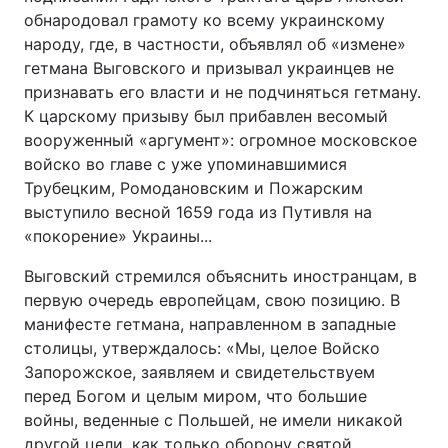
обнародовал грамоту ко всему украинскому
Тема оформлення
народу, где, в частности, объявлял об «измене»
гетмана Выговского и призывал украинцев не
признавать его власти и не подчиняться гетману.
К царскому призыву был прибавлен весомый
вооруженный «аргумент»: огромное московское
войско во главе с уже упоминавшимися
Трубецким, Ромодановским и Пожарским
выступило весной 1659 года из Путивля на
«покорение» Украины...
Выговский стремился объяснить иностранцам, в
первую очередь европейцам, свою позицию. В
манифесте гетмана, направленном в западные
столицы, утверждалось: «Мы, целое Войско
Запорожское, заявляем и свидетельствуем
перед Богом и целым миром, что большие
войны, веденные с Польшей, не имели никакой
другой цели, как только оборону святой