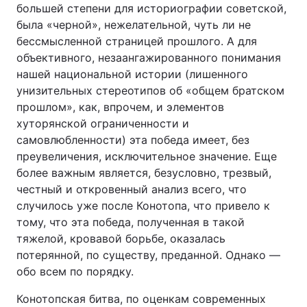
большей степени для историографии советской,
была «черной», нежелательной, чуть ли не
бессмысленной страницей прошлого. А для
объективного, незаангажированного понимания
Головна
Війна
нашей национальной истории (лишенного
Україна
Політика
унизительных стереотипов об «общем братском
прошлом», как, впрочем, и элементов
Економіка
Світ
хуторянской ограниченности и
самовлюбленности) эта победа имеет, без
Спорт
Наука
преувеличения, исключительное значение. Еще
более важным является, безусловно, трезвый,
Техно і зв'язок
Лайт
честный и откровенный анализ всего, что
случилось уже после Конотопа, что привело к
Зброя
Інциденти
тому, что эта победа, полученная в такой
тяжелой, кровавой борьбе, оказалась
Здоров'я
Туризм
потерянной, по существу, преданной. Однако —
Цікавинки
Погода
обо всем по порядку.
Конотопская битва, по оценкам современных
Екологія
Регіони