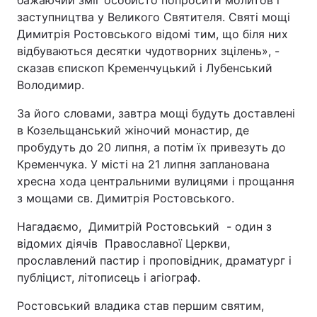
бажаючий зміг особисто попросити молитов і
заступництва у Великого Святителя. Святі мощі
Димитрія Ростовського відомі тим, що біля них
відбуваються десятки чудотворних зцілень», -
сказав єпископ Кременчуцький і Лубенський
Володимир.
За його словами, завтра мощі будуть доставлені
в Козельщанський жіночий монастир, де
пробудуть до 20 липня, а потім їх привезуть до
Кременчука. У місті на 21 липня запланована
хресна хода центральними вулицями і прощання
з мощами св. Димитрія Ростовського.
Нагадаємо, Димитрій Ростовський - один з
відомих діячів Православної Церкви,
прославлений пастир і проповідник, драматург і
публіцист, літописець і агіограф.
Ростовський владика став першим святим,