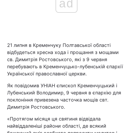
ad
21 липня в Кременчуку Полтавської області
відбудеться хресна хода і прощання з мощами
св. Димитрія Ростовського, які з 9 червня
перебувають в Кременчуцько-лубенській єпархії
Української православної церкви.
Як повідомив УНІАН єпископ Кременчуцький і
Лубенський Володимир, 9 червня в єпархію для
поклоніння привезена часточка мощів свт.
Димитрія Ростовського.
«Протягом місяця ця святиня відвідала
найвіддаленіші райони області, де всякий