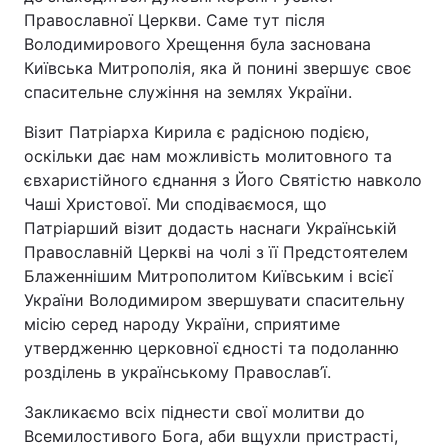
Православної Церкви. Саме тут після
Володимирового Хрещення була заснована
Київська Митрополія, яка й понині звершує своє
спасительне служіння на землях України.
Візит Патріарха Кирила є радісною подією,
оскільки дає нам можливість молитовного та
євхаристійного єднання з Його Святістю навколо
Чаші Христової. Ми сподіваємося, що
Патріарший візит додасть наснаги Українській
Православній Церкві на чолі з її Предстоятелем
Блаженнішим Митрополитом Київським і всієї
України Володимиром звершувати спасительну
місію серед народу України, сприятиме
утвердженню церковної єдності та подоланню
розділень в українському Православ’ї.
Закликаємо всіх піднести свої молитви до
Всемилостивого Бога, аби вщухли пристрасті,