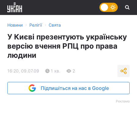
›
›
Новини
Релігії
Свята
У Києві презентують українську
версію вчення РПЦ про права
людини
16:20, 09.07.09
1 хв.
2
Підпишіться на нас в Google
Реклама