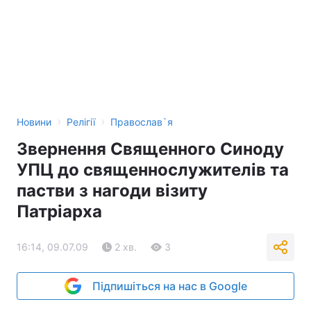
›
›
Новини
Релігії
Православ`я
Звернення Священного Синоду
УПЦ до священнослужителів та
пастви з нагоди візиту
Патріарха
16:14, 09.07.09
2 хв.
3
Підпишіться на нас в Google