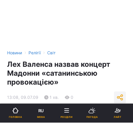
›
›
Новини
Релігії
Світ
Лех Валенса назвав концерт
Мадонни «сатанинською
провокацією»
13:08, 09.07.09
1 хв.
0
RU
Підпишіться на нас в Google
МОВА
ГОЛОВНА
РОЗДІЛИ
ПОГОДА
ЛАЙТ
Реклама