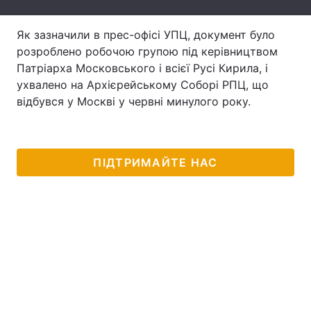
Лонгріди
Як зазначили в прес-офісі УПЦ, документ було
розроблено робочою групою під керівництвом
Відео з Youtube
Статті
Патріарха Московського і всієї Русі Кирила, і
ухвалено на Архієрейському Соборі РПЦ, що
Інтерв'ю
Думки
відбувся у Москві у червні минулого року.
Архів
Вакансії
Контакти
ПІДТРИМАЙТЕ НАС
Послуги