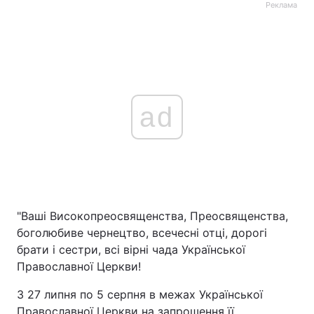
Реклама
ad
"Ваші Високопреосвященства, Преосвященства,
боголюбиве чернецтво, всечесні отці, дорогі
брати і сестри, всі вірні чада Української
Православної Церкви!
З 27 липня по 5 серпня в межах Української
Православної Церкви на запрошення її