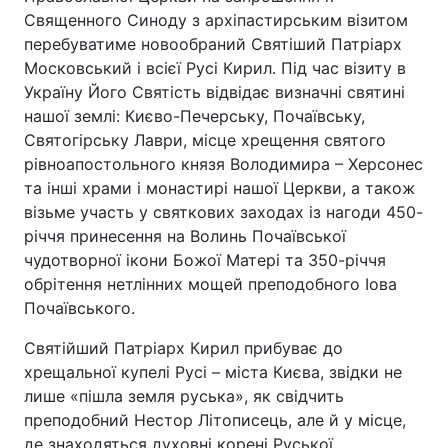
Священного Синоду з архіпастирським візитом
перебуватиме новообраний Святіший Патріарх
Московський і всієї Русі Кирил. Під час візиту в
Україну Його Святість відвідає визначні святині
нашої землі: Києво-Печерську, Почаївську,
Святогірську Лаври, місце хрещення святого
рівноапостольного князя Володимира – Херсонес
та інші храми і монастирі нашої Церкви, а також
візьме участь у святкових заходах із нагоди 450-
річчя принесення на Волинь Почаївської
чудотворної ікони Божої Матері та 350-річчя
обрітення нетлінних мощей преподобного Іова
Почаївського.
Святійший Патріарх Кирил прибуває до
хрещальної купелі Русі – міста Києва, звідки не
лише «пішла земля руська», як свідчить
преподобний Нестор Літописець, але й у місце,
де знаходяться духовні корені Руської