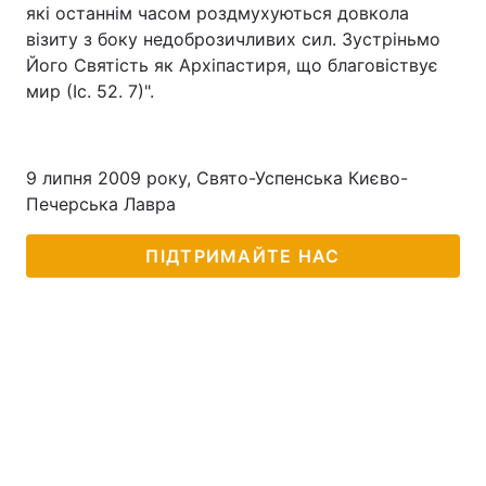
які останнім часом роздмухуються довкола
візиту з боку недоброзичливих сил. Зустріньмо
Його Святість як Архіпастиря, що благовіствує
мир (Іс. 52. 7)".
9 липня 2009 року, Свято-Успенська Києво-
Печерська Лавра
ПІДТРИМАЙТЕ НАС