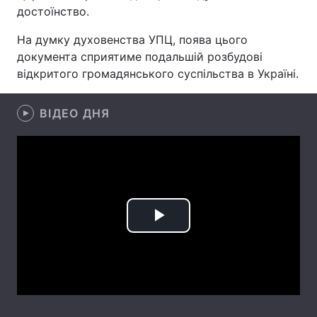
достоїнство.
На думку духовенства УПЦ, поява цього
документа сприятиме подальшій розбудові
Головна
Війна
відкритого громадянського суспільства в Україні.
Україна
Політика
ВІДЕО ДНЯ
Економіка
Світ
Спорт
Наука
Техно і зв'язок
Лайт
Зброя
Інциденти
Play
Здоров'я
Туризм
Video
Цікавинки
Погода
Екологія
Регіони