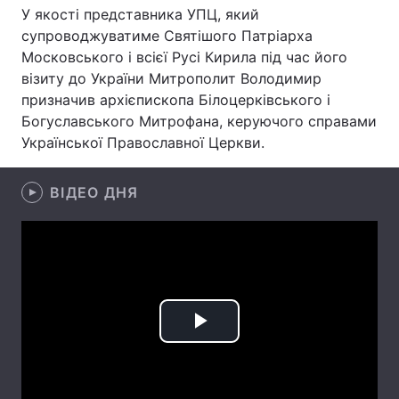
У якості представника УПЦ, який
Лонгріди
супроводжуватиме Святішого Патріарха
Московського і всієї Русі Кирила під час його
візиту до України Митрополит Володимир
Відео з Youtube
Статті
призначив архієпископа Білоцерківського і
Богуславського Митрофана, керуючого справами
Інтерв'ю
Думки
Української Православної Церкви.
Архів
Вакансії
ВІДЕО ДНЯ
Контакти
Послуги
Play
Video