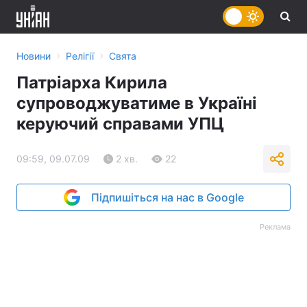
›
›
Новини
Релігії
Свята
Патріарха Кирила
супроводжуватиме в Україні
керуючий справами УПЦ
09:59, 09.07.09
2 хв.
22
Підпишіться на нас в Google
Реклама