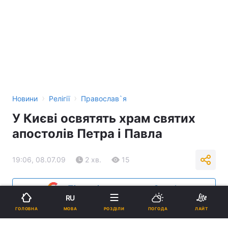
›
›
Новини
Релігії
Православ`я
У Києві освятять храм святих
апостолів Петра і Павла
19:06, 08.07.09
2 хв.
15
Підпишіться на нас в Google
RU
МОВА
ГОЛОВНА
РОЗДІЛИ
ПОГОДА
ЛАЙТ
Реклама