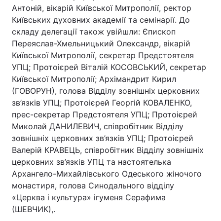
Антоній, вікарій Київської Митрополії, ректор
Київських духовних академії та семінарії. До
складу делегації також увійшли: Єпископ
Головна
Війна
Переяслав-Хмельницький Олександр, вікарій
Київської Митрополії, секретар Предстоятеля
Україна
Політика
УПЦ; Протоієрей Віталій КОСОВСЬКИЙ, секретар
Київської Митрополії; Архімандрит Кирил
Економіка
Світ
(ГОВОРУН), голова Відділу зовнішніх церковних
зв’язків УПЦ; Протоієрей Георгій КОВАЛЕНКО,
Спорт
Наука
прес-секретар Предстоятеля УПЦ; Протоієрей
Миколай ДАНИЛЕВИЧ, співробітник Відділу
Техно і зв'язок
Лайт
зовнішніх церковних зв’язків УПЦ; Протоієрей
Валерій КРАВЕЦЬ, співробітник Відділу зовнішніх
Зброя
Інциденти
церковних зв’язків УПЦ та настоятелька
Здоров'я
Туризм
Архангело-Михайлівського Одеського жіночого
монастиря, голова Синодального відділу
Цікавинки
Погода
«Церква і культура» ігуменя Серафима
(ШЕВЧИК),.
Екологія
Регіони