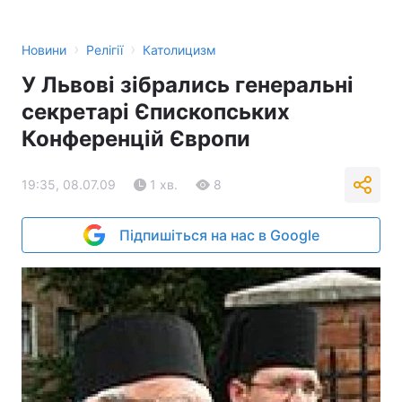
›
›
Новини
Релігії
Католицизм
У Львові зібрались генеральні
секретарі Єпископських
Конференцій Європи
19:35, 08.07.09
1 хв.
8
Підпишіться на нас в Google