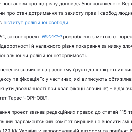
 постанови про щорічну доповідь Уповноваженого Вер
ни про стан дотримання та захисту прав і свобод люди
яє
Інститут релігійної свободи
.
ІРС, законопроект
№2281-1
розроблено з метою створен
ідворотності й належного рівня покарання за низку зл
іональної чи релігійної нетерпимості.
іднесення злочинів на расовому ґрунті до конкретних чи
ексу та фіксація їх у частинах, які виписують обтяжлив
ути двозначності при кваліфікації злочинів”, – відзнач
утат Тарас ЧОРНОВІЛ.
ання проект зазнав редакційних правок до статей 115 т
льний парламентський комітет вирішив не вносити змі
 та 129 КК України у запропонованій автором та прийнятій