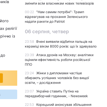
ників
змінити всім власникам нових телевізорів
00:22
"Нам самим потрібні": Трамп
відреагував на прохання Зеленського
 його
надати ракети до Patriot
х релігії
06 серпня, четвер
річчю із
23:58
Вчені виявили відбитки пальців на
кераміці віком 8000 років: що їх здивувало
 до
23:39
Атака дронів на Москву: аналітики
оцінили ефективність роботи російської
ППО
23:24
Жінки з дипломами частіше
обирають успішних чоловіків без вищої
освіти, – дослідження
23:07
Україна ставить Путіна на
s
передвиборчий годинник, - Newsweek
22:53
Корецький анонсував збільшення