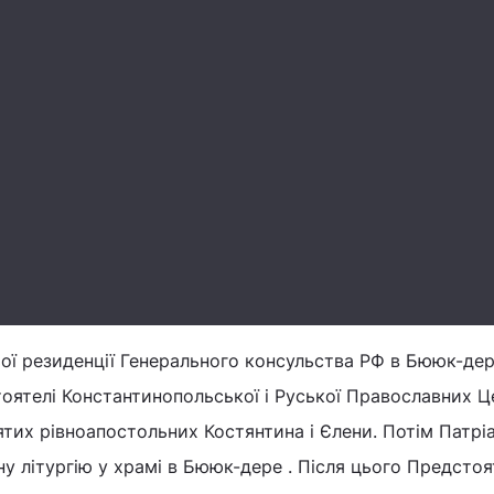
ньої резиденції Генерального консульства РФ в Бююк-де
оятелі Константинопольської і Руської Православних 
ятих рівноапостольних Костянтина і Єлени. Потім Патрі
 літургію у храмі в Бююк-дере . Після цього Предстоя