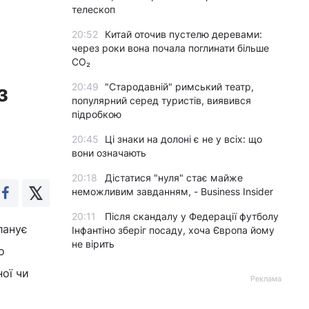
телескоп
20:52
Китай оточив пустелю деревами:
через роки вона почала поглинати більше
CO₂
з
20:49
"Стародавній" римський театр,
популярний серед туристів, виявився
підробкою
20:45
Ці знаки на долоні є не у всіх: що
вони означають
20:18
Дістатися "нуля" стає майже
неможливим завданням, - Business Insider
20:11
Після скандалу у Федерації футболу
ланує
Інфантіно зберіг посаду, хоча Європа йому
не вірить
о
ної чи
Реклама