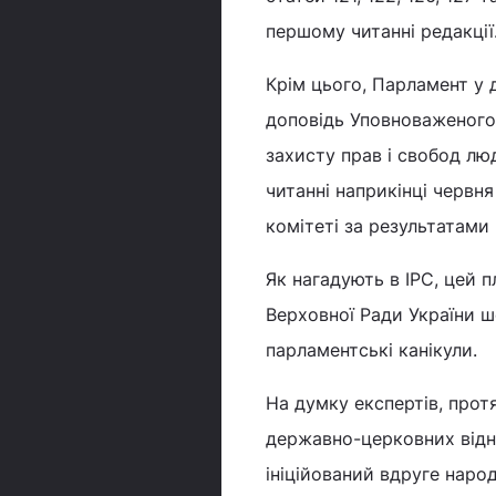
першому читанні редакції
Крім цього, Парламент у 
доповідь Уповноваженого
захисту прав і свобод лю
читанні наприкінці черв
комітеті за результатам
Як нагадують в ІРС, цей п
Верховної Ради України ш
парламентські канікули.
На думку експертів, прот
державно-церковних відн
ініційований вдруге на