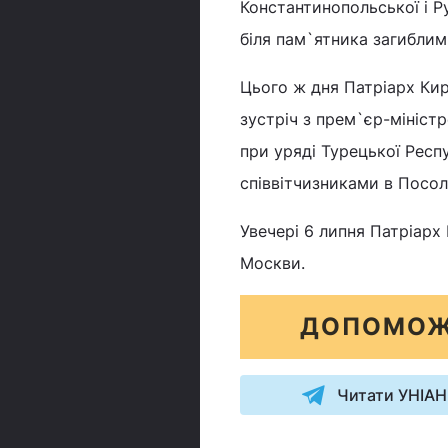
Константинопольської і 
біля пам`ятника загибли
Цього ж дня Патріарх Кир
зустріч з прем`єр-міністр
при уряді Турецької Респ
співвітчизниками в Посоль
Увечері 6 липня Патріарх
Москви.
ДОПОМОЖ
Читати УНІАН