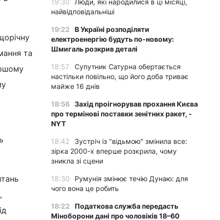
19:30
Люди, які народилися в ці місяці,
найвідповідальніші
19:22
В Україні розподіляти
щорічну
електроенергію будуть по-новому:
Шмигаль розкрив деталі
мання та
18:57
Супутник Сатурна обертається
ершому
настільки повільно, що його доба триває
му
майже 16 днів
18:56
Захід проігнорував прохання Києва
про термінові поставки зенітних ракет, -
NYT
ь
18:42
Зустріч із "відьмою" змінила все:
зірка 2000-х вперше розкрила, чому
зникла зі сцени
итань
18:30
Румунія змінює течію Дунаю: для
чого вона це робить
,
18:22
Податкова служба передасть
ід
Міноборони дані про чоловіків 18–60