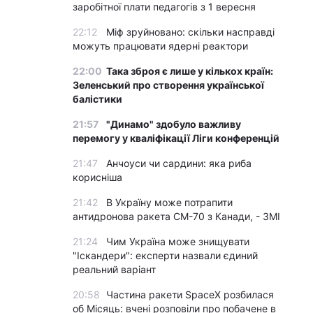
заробітної плати педагогів з 1 вересня
22:12
Міф зруйновано: скільки насправді
можуть працювати ядерні реактори
22:00
Така зброя є лише у кількох країн:
Зеленський про створення української
балістики
21:57
"Динамо" здобуло важливу
перемогу у кваліфікації Ліги конференцій
21:47
Анчоуси чи сардини: яка риба
корисніша
21:42
В Україну може потрапити
антидронова ракета CM-70 з Канади, - ЗМІ
21:24
Чим Україна може знищувати
"Іскандери": експерти назвали єдиний
реальний варіант
20:58
Частина ракети SpaceX розбилася
об Місяць: вчені розповіли про побачене в