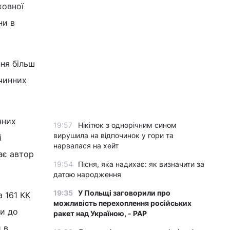
ховної
ни в
ня більш
очинних
нних
19:57
Нікітюк з однорічним сином
вирушила на відпочинок у гори та
і
нарвалася на хейт
ає автор
19:54
Пісня, яка надихає: як визначити за
датою народження
19:35
У Польщі заговорили про
а 161 КК
можливість перехоплення російських
ни до
ракет над Україною, - PAP
 в