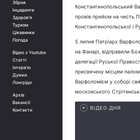
Зброя
Константинопольський Ва
Інциденти
провів прийом на честь П
Здоров'я
Туризм
Константинопольської і Р
Цікавинки
Погода
5 липня Патріарх Варфоло
на Фанарі, відправили Бож
Відео з Youtube
Статті
делегації Руської Правос
Інтерв'ю
присвячену місцям паломн
Думки
Варфоломієм у соборі свя
Лонгріди
московського Стрітенськ
Архів
Вакансії
ВІДЕО ДНЯ
Контакти