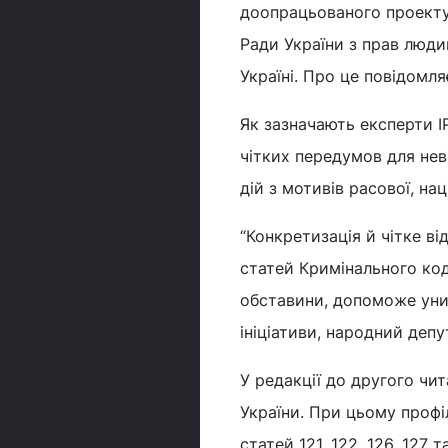
доопрацьованого проекту
Ради України з прав люди
Україні. Про це повідомл
Як зазначають експерти 
чітких передумов для нев
дій з мотивів расової, нац
“Конкретизація й чітке в
статей Кримінального код
обставини, допоможе уникн
ініціативи, народний деп
У редакції до другого чит
України. При цьому профі
статей 121, 122, 126, 127