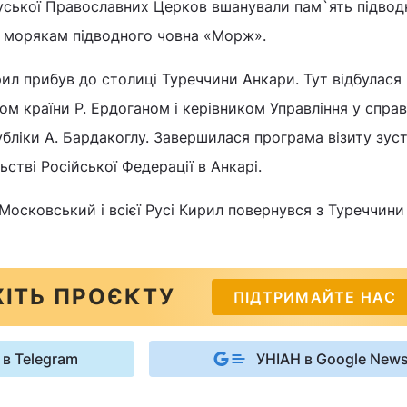
Руської Православних Церков вшанували пам`ять підвод
м морякам підводного човна «Морж».
ил прибув до столиці Туреччини Анкари. Тут відбулася
ом країни Р. Ердоганом і керівником Управління у справа
убліки А. Бардакоглу. Завершилася програма візиту зуст
стві Російської Федерації в Анкарі.
 Московський і всієї Русі Кирил повернувся з Туреччини
ІТЬ ПРОЄКТУ
ПІДТРИМАЙТЕ НАС
 в Telegram
УНІАН в Google New