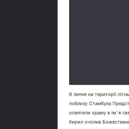
6 липня на території літ
поблизу Стамбула Предст
освятили храму в ім`я св
Кирил очолив Божественну