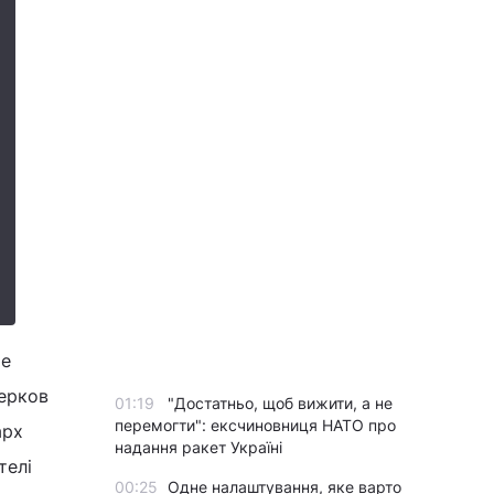
ре
Церков
01:19
"Достатньо, щоб вижити, а не
перемогти": ексчиновниця НАТО про
арх
надання ракет Україні
телі
00:25
Одне налаштування, яке варто