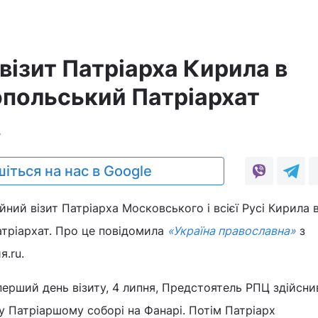
візит Патріарха Кирила в
польський Патріархат
7
іться на нас в Google
ний візит Патріарха Московського і всієї Русі Кирила 
тріархат. Про це повідомила
«Україна православна»
з
.ru.
перший день візиту, 4 липня, Предстоятель РПЦ здійсни
у Патріаршому соборі на Фанарі. Потім Патріарх