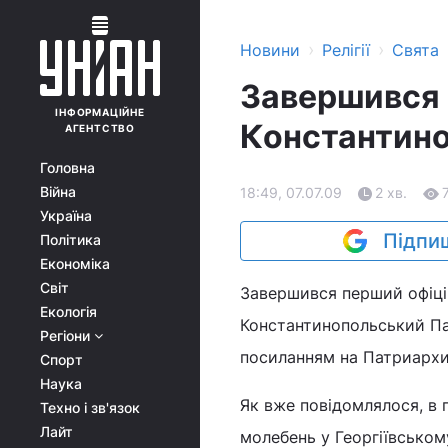
›
›
Новини
Релігії
Свята
Завершився 
ІНФОРМАЦІЙНЕ
Константино
АГЕНТСТВО
Головна
Війна
18:49, 07.07.09
2 хв.
Україна
Підпиш
Політика
Економіка
Світ
Завершився перший офіцій
Екологія
Константинопольський Па
Регіони
посиланням на Патриархия
Спорт
Наука
Як вже повідомлялося, в 
Техно і зв'язок
Лайт
молебень у Георгіївськом