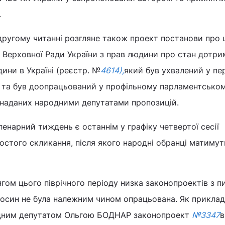
.
другому читанні розгляне також проект постанови про 
 Верховної Ради України з прав людини про стан дотри
дини в Україні (реєстр. №
4614),
який був ухвалений у п
ня та був доопрацьований у профільному парламентсько
и наданих народними депутатами пропозицій.
ленарний тиждень є останнім у графіку четвертої сесії
остого скликання, після якого народні обранці матимут
ягом цього піврічного періоду низка законопроектів з п
осин не була належним чином опрацьована. Як приклад
родним депутатом Ольгою БОДНАР законопроект
№3347
в