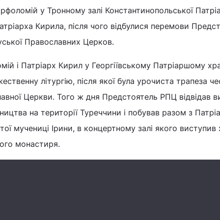
рфоломій у Тронному залі Константинопольської Патріа
атріарха Кирила, після чого відбулися перемови Предст
уської Православних Церков.
мій і Патріарх Кирил у Георгіївському Патріаршому хр
ественну літургію, після якої була урочиста трапеза че
лавної Церкви. Того ж дня Предстоятель РПЦ відвідав в
ицтва на території Туреччини і побував разом з Патрі
тої мучениці Ірини, в концертному залі якого виступив
ого монастиря.