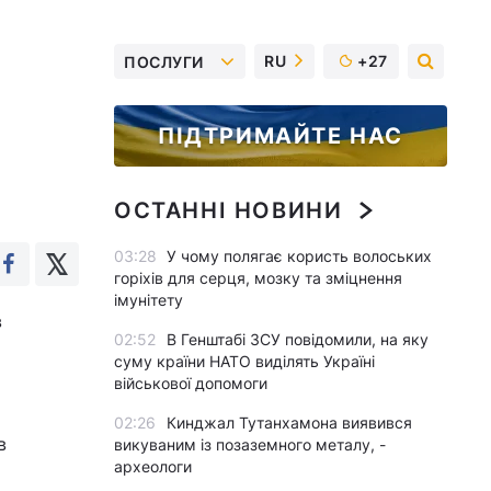
RU
+27
ПОСЛУГИ
ПІДТРИМАЙТЕ НАС
ОСТАННІ НОВИНИ
03:28
У чому полягає користь волоських
горіхів для серця, мозку та зміцнення
імунітету
в
02:52
В Генштабі ЗСУ повідомили, на яку
суму країни НАТО виділять Україні
військової допомоги
02:26
Кинджал Тутанхамона виявився
в
викуваним із позаземного металу, -
археологи