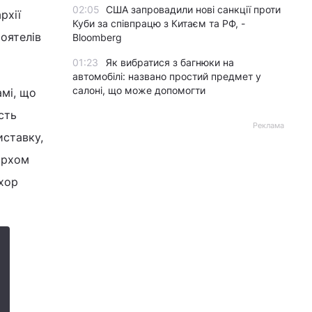
02:05
США запровадили нові санкції проти
рхії
Куби за співпрацю з Китаєм та РФ, -
оятелів
Bloomberg
01:23
Як вибратися з багнюки на
автомобілі: названо простий предмет у
салоні, що може допомогти
амі, що
сть
Реклама
иставку,
архом
 хор