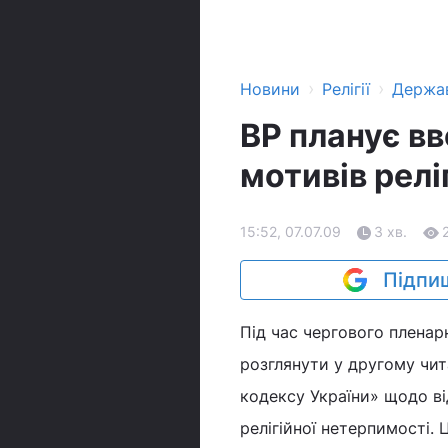
›
›
Новини
Релігії
Держа
ВР планує вв
мотивів релі
15:52, 07.07.09
3 хв.
Підпиш
Під час чергового пленар
розглянути у другому чит
кодексу України» щодо від
релігійної нетерпимості.