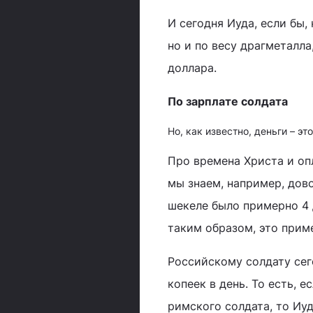
И сегодня Иуда, если бы,
но и по весу драгметалла
доллара.
По зарплате солдата
Но, как известно, деньги – эт
Про времена Христа и опл
мы знаем, например, дово
шекеле было примерно 4 д
таким образом, это прим
Российскому солдату сего
копеек в день. То есть, 
римского солдата, то Иу