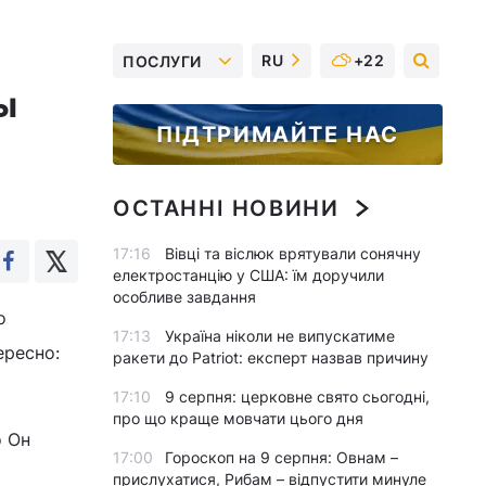
RU
+22
ПОСЛУГИ
ы
ПІДТРИМАЙТЕ НАС
ОСТАННІ НОВИНИ
17:16
Вівці та віслюк врятували сонячну
електростанцію у США: їм доручили
особливе завдання
о
17:13
Україна ніколи не випускатиме
ересно:
ракети до Patriot: експерт назвав причину
17:10
9 серпня: церковне свято сьогодні,
про що краще мовчати цього дня
о Он
17:00
Гороскоп на 9 серпня: Овнам –
прислухатися, Рибам – відпустити минуле