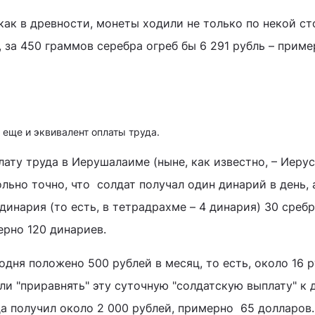
 как в древности, монеты ходили не только по некой с
, за 450 граммов серебра огреб бы 6 291 рубль – прим
о еще и эквивалент оплаты труда.
ату труда в Иерушалаиме (ныне, как известно, – Иеру
льно точно, что солдат получал один динарий в день, а
инария (то есть, в тетрадрахме – 4 динария) 30 сребр
ерно 120 динариев.
дня положено 500 рублей в месяц, то есть, около 16 
если "приравнять" эту суточную "солдатскую выплату" к
да получил около 2 000 рублей, примерно 65 долларов.