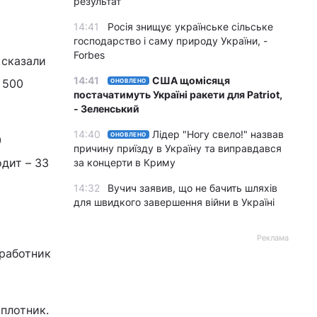
результат
14:41
Росія знищує українське сільське
господарство і саму природу України, -
Forbes
 сказали
14:41
США щомісяця
 500
ОНОВЛЕНО
постачатимуть Україні ракети для Patriot,
- Зеленський
14:40
Лідер "Ногу свело!" назвав
ОНОВЛЕНО
0
причину приїзду в Україну та виправдався
одит – 33
за концерти в Криму
14:32
Вучич заявив, що не бачить шляхів
для швидкого завершення війни в Україні
Реклама
 работник
 плотник.