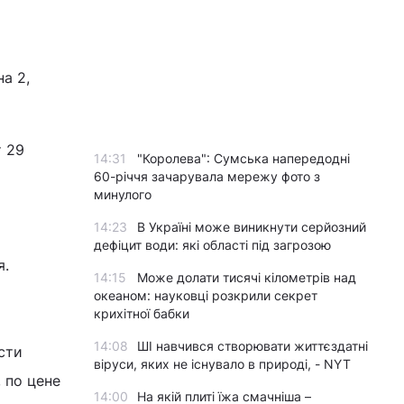
а 2,
т 29
14:31
"Королева": Сумська напередодні
60-річчя зачарувала мережу фото з
минулого
14:23
В Україні може виникнути серйозний
дефіцит води: які області під загрозою
я.
14:15
Може долати тисячі кілометрів над
океаном: науковці розкрили секрет
крихітної бабки
14:08
ШІ навчився створювати життєздатні
сти
віруси, яких не існувало в природі, - NYT
 по цене
14:00
На якій плиті їжа смачніша –