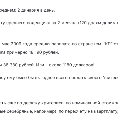
реднем: 2 динария в день.
ату среднего поденщика за 2 месяца (120 драхм делим н
 мае 2009 года средняя зарплата по стране (см. "КП" о
ла примерно 18 190 рублей.
ы 36 380 рублей. Или – около 1180 долларов!
су ему было бы выгоднее всего продать своего Учител
ать еще по десятку критериев: по номинальной стоимо
е серебряные, например), по пересчету на квартплату,