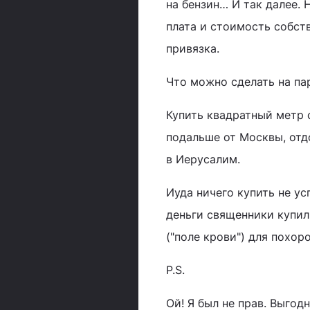
на бензин… И так далее. 
плата и стоимость собст
привязка.
Что можно сделать на па
Купить квадратный метр 
подальше от Москвы, отдо
в Иерусалим.
Иуда ничего купить не ус
деньги священники купил
("поле крови") для похо
P.S.
Ой! Я был не прав. Выгод