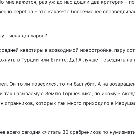
Но мне кажется, раз уж до нас дошли два критерия – п
венно серебра – это какая-то более-менее справедлива
ру тысяч долларов?
средней квартиры в возводимой новостройке, пару со
хнуть в Турции или Египте. Да! А лучше – съездить на
пел. Он то ли повесился, то ли был убит. А на возвращ
и так называемую Землю Горшечника, по иному - Аке
рон странников, которых так много приходило в Иеруш
нее всего сегодня считать 30 сребреников по нумизмат