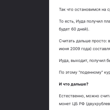
Так что остановимся на с
То есть, Иуда получил пл
будет 60 дней).
Считать дальше просто: в
июня 2009 года) составля
Иуда, выходит, получил б
По этому "поденному" кур
И что дальше?
Естественно, можно счит
монет ЦБ РФ (двухрублевы