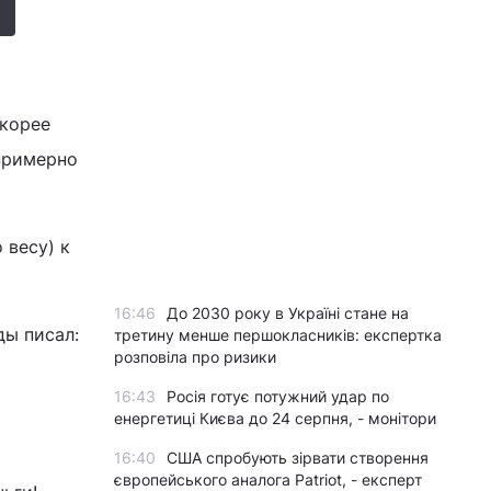
скорее
 примерно
 весу) к
16:46
До 2030 року в Україні стане на
ды писал:
третину менше першокласників: експертка
розповіла про ризики
16:43
Росія готує потужний удар по
енергетиці Києва до 24 серпня, - монітори
16:40
США спробують зірвати створення
європейського аналога Patriot, - експерт