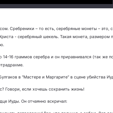
сом. Сребреники – то есть, серебряные монеты – это, 
 Христа - серебряный шекель. Такая монета, размером
ю.
 14-16 граммов серебра и он приравнивался (так же по
етрадрахме.
улгаков в "Мастере и Маргарите" в сцене убийства Иу
с? Говори, если хочешь сохранить жизнь!
дце Иуды. Он отчаянно вскричал: