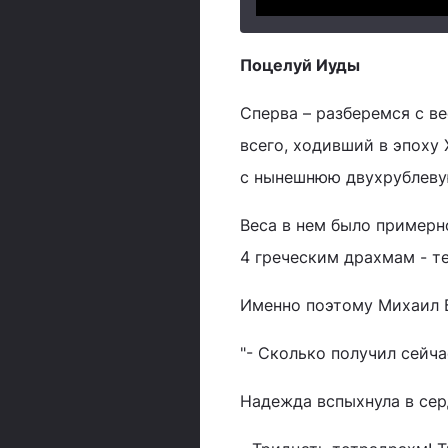
Поцелуй Иуды
Cперва – разберемся с ве
всего, ходивший в эпоху
с нынешнюю двухрублеву
Веса в нем было примерно
4 греческим драхмам - т
Именно поэтому Михаил Б
"- Сколько получил сейча
Надежда вспыхнула в сер