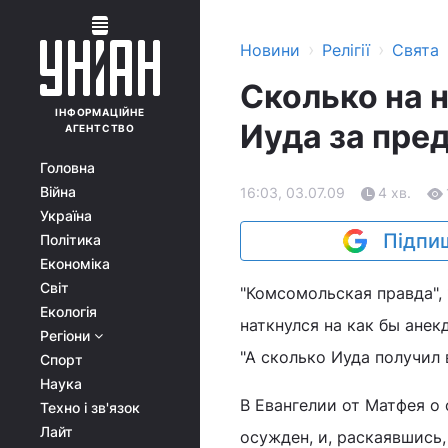
›
›
Новини
Релігії
Свята
Сколько на 
ІНФОРМАЦІЙНЕ
Иуда за пре
АГЕНТСТВО
Головна
Війна
16:03, 03.07.09
4 хв.
Україна
Підпиш
Політика
Економіка
Світ
"Комсомольская правда", 
Екологія
наткнулся на как бы анек
Регіони
"А сколько Иуда получил 
Спорт
Наука
В Евангелии от Матфея о 
Техно і зв'язок
Лайт
осужден, и, раскаявшись