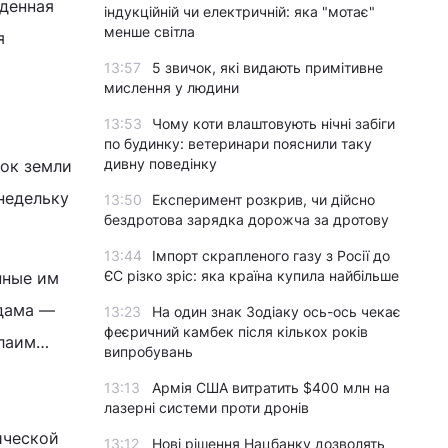
оденная
індукційній чи електричній: яка "мотає"
менше світла
я
13:57
5 звичок, які видають примітивне
мислення у людини
13:53
Чому коти влаштовують нічні забіги
по будинку: ветеринари пояснили таку
дивну поведінку
ток земли
 недельку
13:50
Експеримент розкрив, чи дійсно
бездротова зарядка дорожча за дротову
13:44
Імпорт скрапленого газу з Росії до
ЄС різко зріс: яка країна купила найбільше
енные им
лдама —
13:23
На один знак Зодіаку ось-ось чекає
феєричний камбек після кількох років
алаим…
випробувань
13:13
Армія США витратить $400 млн на
лазерні системи проти дронів
ической
13:12
Нові рішення Нацбанку дозволять