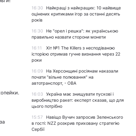
ньги!
16:30
Найкращі з найкращих: 10 найвище
оцінених критиками ігор за останні десять
років
16:30
Не "орел і решка": як українською
правильно назвати сторони монети
16:11
Хіт №1 The Killers з несподіваною
історією отримав гучне визнання через 22
роки
16:09
На Херсонщині росіянам наказали
почати "вільне полювання" на
автотранспорт, - ОВА
копейки.
16:03
Україна має знищувати пускові і
виробництво ракет: експерт сказав, що для
цього потрібно
15:57
Навіщо Вучич запросив Зеленського
за
в гості: NZZ розкрив приховану стратегію
Сербії