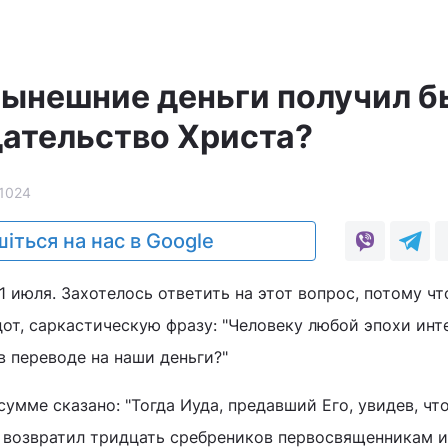
нынешние деньги получил б
дательство Христа?
1024
іться на нас в Google
1 июля. Захотелось ответить на этот вопрос, потому чт
дот, саркастическую фразу: "Человеку любой эпохи инт
в переводе на наши деньги?"
сумме сказано: "Тогда Иуда, предавший Его, увидев, чт
, возвратил тридцать сребреников первосвященникам и