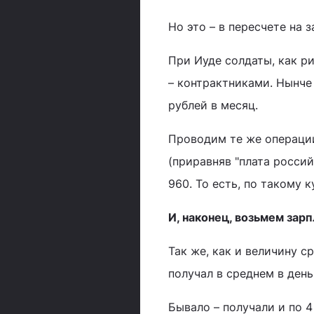
Но это – в пересчете на 
При Иуде солдаты, как р
– контрактниками. Нынче
рублей в месяц.
Проводим те же операции:
(приравняв "плата россий
960. То есть, по такому 
И, наконец, возьмем зар
Так же, как и величину с
получал в среднем в день
Бывало – получали и по 4