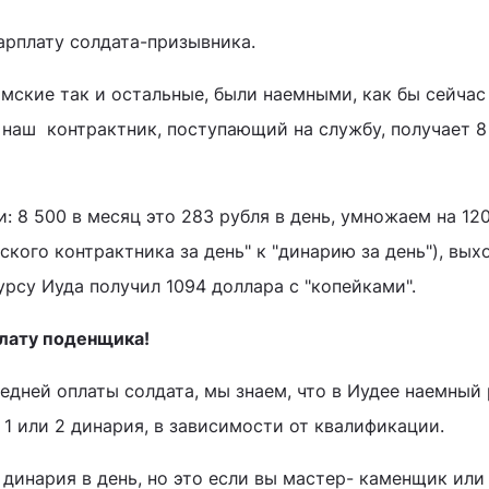
зарплату солдата-призывника.
имские так и остальные, были наемными, как бы сейчас
 наш контрактник, поступающий на службу, получает 8
 8 500 в месяц это 283 рубля в день, умножаем на 12
ского контрактника за день" к "динарию за день"), вых
курсу Иуда получил 1094 доллара с "копейками".
плату поденщика!
редней оплаты солдата, мы знаем, что в Иудее наемный
 1 или 2 динария, в зависимости от квалификации.
 динария в день, но это если вы мастер- каменщик или