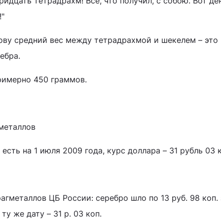
ридцать тетрадрахм! Все, что получил, с собою. Вот де
!"
нову средний вес между тетрадрахмой и шекелем – это
ебра.
примерно 450 граммов.
металлов
есть на 1 июля 2009 года, курс доллара – 31 рубль 03 
гметаллов ЦБ России: серебро шло по 13 руб. 98 коп. 
ту же дату – 31 р. 03 коп.