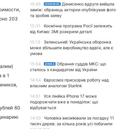
15:45
Денисенко вдруге вийшла
ОНОВЛЕНО
тоимости,
заміж: обранець акторки опублікував фото
та зробив заяву
ерно 203
15:31
Космічна програма Росії залежить
від Китаю: ЗМІ розкрили деталі
15:13
Зеленський: Українська оборонка
може збільшити виробництво вдвічі, але є
умова
15:04
Обрання суддів МКС: що
ДУМКА
салим)
сталось з кандидатом від України
 в 1
14:54
Євросоюз прискорив роботу над
еников,
власним аналогом Starlink
14:51
Уся лінійка iPhone 17 може
подорожчати вже в понеділок: що
рублей 60
відбувається
 динарию
14:50
Чоловіка висміювали за посадку 11
тисяч дерев: за кілька років усі побачили