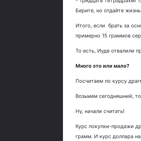
- Тридцать тетрадрахм! Т
Берите, но отдайте жизнь
Итого, если брать за ос
примерно 15 граммов сер
То есть, Иуде отвалили 
Много это или мало?
Посчитаем по курсу драг
Возьмем сегодняшний, то 
Ну, начали считать!
Курс покупки-продажи дра
грамм. И курс доллара на 