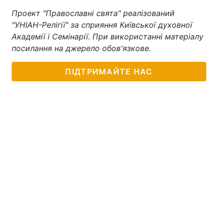
Проект "Православні свята" реалізований
Тема оформлення
"УНІАН-Релігії" за сприяння Київської духовної
Академії і Семінарії. При використанні матеріалу
посилання на джерело обов'язкове.
ПІДТРИМАЙТЕ НАС