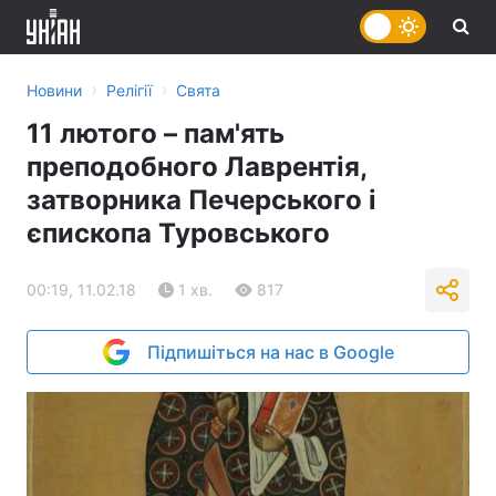
›
›
Новини
Релігії
Свята
11 лютого – пам'ять
преподобного Лаврентія,
затворника Печерського і
єпископа Туровського
00:19, 11.02.18
1 хв.
817
Підпишіться на нас в Google