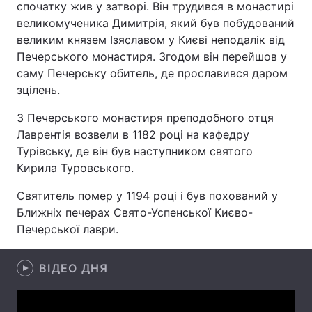
спочатку жив у затворі. Він трудився в монастирі
великомученика Димитрія, який був побудований
великим князем Ізяславом у Києві неподалік від
Печерського монастиря. Згодом він перейшов у
Головна
Війна
саму Печерську обитель, де прославився даром
зцілень.
Україна
Політика
З Печерського монастиря преподобного отця
Економіка
Світ
Лаврентія возвели в 1182 році на кафедру
Турівську, де він був наступником святого
Спорт
Наука
Кирила Туровського.
Техно і зв'язок
Лайт
Святитель помер у 1194 році і був похований у
Ближніх печерах Свято-Успенської Києво-
Зброя
Інциденти
Печерської лаври.
Здоров'я
Туризм
ВІДЕО ДНЯ
Цікавинки
Погода
Екологія
Регіони