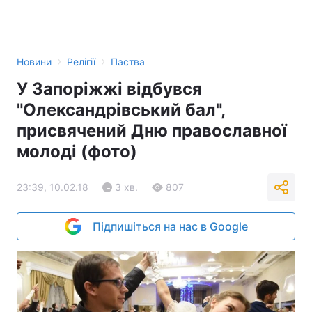
›
›
Новини
Релігії
Паства
У Запоріжжі відбувся
"Олександрівський бал",
присвячений Дню православної
молоді (фото)
23:39, 10.02.18
3 хв.
807
Підпишіться на нас в Google