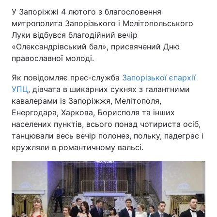
У Запоріжжі 4 лютого з благословення
митрополита Запорізького і Мелітопольського
Луки відбувся благодійний вечір
«Олександрівський бал», присвячений Дню
православної молоді.
Як повідомляє прес-служба
Запорізької єпархії
УПЦ
, дівчата в шикарних сукнях з галантними
кавалерами із Запоріжжя, Мелітополя,
Енергодара, Харкова, Борисполя та інших
населених пунктів, всього понад чотириста осіб,
танцювали весь вечір полонез, польку, падеграс і
кружляли в романтичному вальсі.