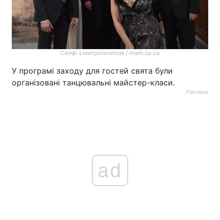
Селфі з митрополитом / hram.zp.ua
У програмі заходу для гостей свята були
організовані танцювальні майстер-класи.
Реклама
ad