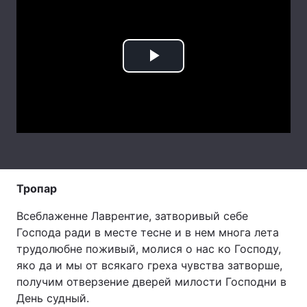
Лонгріди
Відео з Youtube
Статті
Play
Інтерв'ю
Думки
Video
Архів
Вакансії
Контакти
Послуги
Тропар
Всеблаженне Лаврентие, затворивый себе
Господа ради в месте тесне и в нем многа лета
трудолюбне поживый, молися о нас ко Господу,
яко да и мы от всякаго греха чувства затворше,
получим отверзение дверей милости Господни в
День судный.