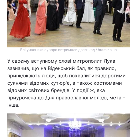
Всі учасники суворо витримали дрес-код / hram.zp.ua
У своєму вступному слові митрополит Лука
зазначив, що на Віденський бал, як правило,
приїжджають люди, щоб похвалитися дорогими
сукнями відомих кутюр'є, а також костюмами
відомих світових брендів. У події ж, яка
приурочена до Дня православної молоді, мета -
інша.