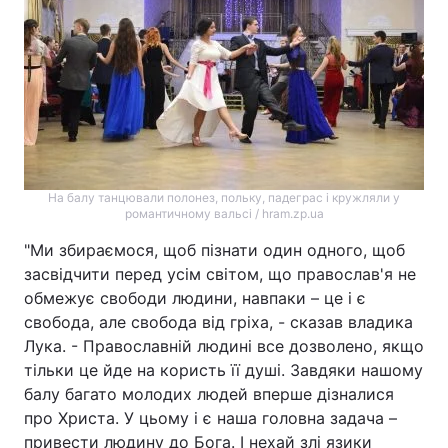
На балу танцювали полонез, польку, падеграс і кружляли у
романтичному вальсі / hram.zp.ua
"Ми збираємося, щоб пізнати один одного, щоб
засвідчити перед усім світом, що православ'я не
обмежує свободи людини, навпаки – це і є
свобода, але свобода від гріха, - сказав владика
Лука. - Православній людині все дозволено, якщо
тільки це йде на користь її душі. Завдяки нашому
балу багато молодих людей вперше дізналися
про Христа. У цьому і є наша головна задача –
привести людину до Бога. І нехай злі язики