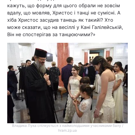
кажуть, що форму для цього обрали не зовсім
вдалу, що мовляв, Христос і танці не сумісні. А
хіба Христос засудив танець як такийї? Хто
може сказати, що на весіллі у Кані Галілейській,
Він не спостерігав за танцюючими?»
Владика Лука спілкується з наймолодшими учасниками балу /
hram.zp.ua