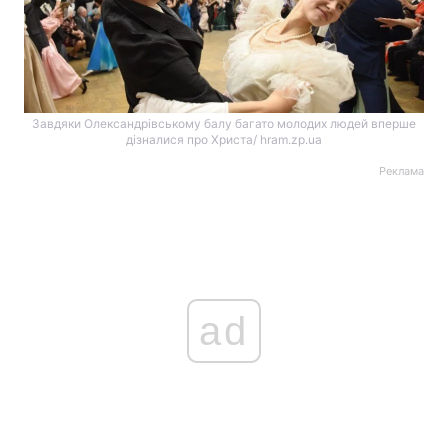
Завдяки Олександрівському балу багато молодих людей вперше
дізналися про Христа/ hram.zp.ua
Реклама
ad