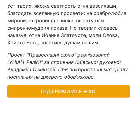
Уст твоих, якоже светлость огня возсиявши,
благодать вселенную просвети: не сребролюбия
мирови сокровища сниска, высоту нам
смиренномудрия показа. Но твоими словесы
наказуя, отче Иоанне Златоусте, моли Слова,
Христа Бога, спастися душам нашим.
Проект "Православні свята" реалізований
"УНІАН-Релігії" за сприяння Київської духовної
Академії і Семінарії. При використанні матеріалу
посилання на джерело обов'язкове.
ПІДТРИМАЙТЕ НАС