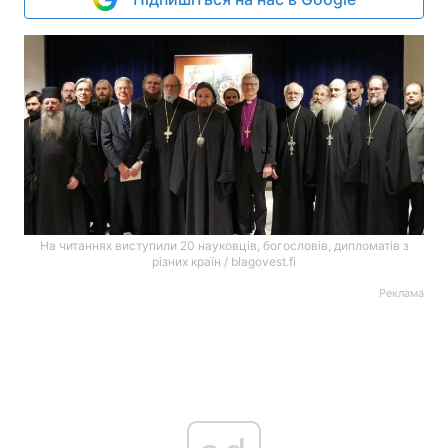
На читаннях виступили 20 науковців, богословів, дипломатів з
різних країн / blagovest.fi
Реклама