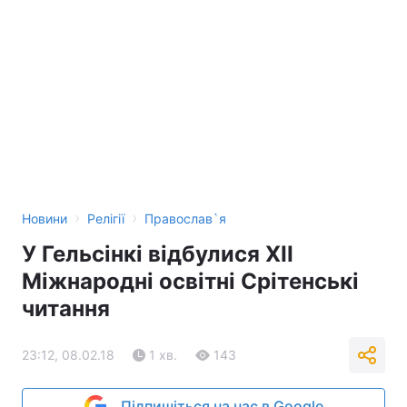
›
›
Новини
Релігії
Православ`я
У Гельсінкі відбулися ХІІ
Міжнародні освітні Срітенські
читання
23:12, 08.02.18
1 хв.
143
Підпишіться на нас в Google