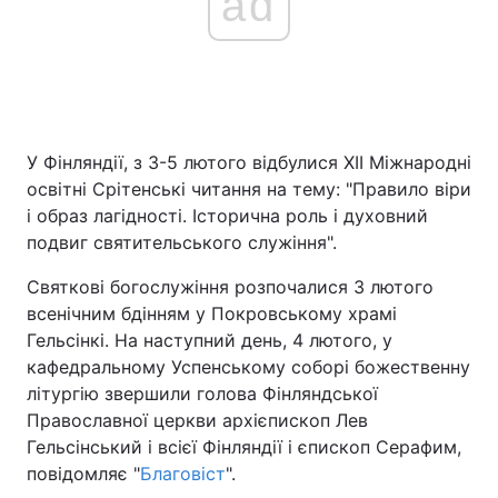
ad
У Фінляндії, з 3-5 лютого відбулися ХІІ Міжнародні
освітні Срітенські читання на тему: "Правило віри
і образ лагідності. Історична роль і духовний
подвиг святительського служіння".
Святкові богослужіння розпочалися 3 лютого
всенічним бдінням у Покровському храмі
Гельсінкі. На наступний день, 4 лютого, у
кафедральному Успенському соборі божественну
літургію звершили голова Фінляндської
Православної церкви архієпископ Лев
Гельсінський і всієї Фінляндії і єпископ Серафим,
повідомляє "
Благовіст
".