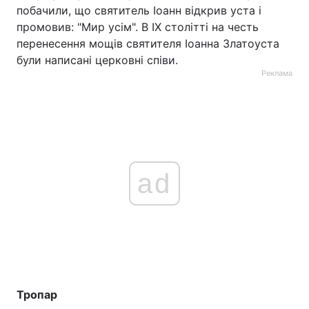
побачили, що святитель Іоанн відкрив уста і
промовив: "Мир усім". В ІХ столітті на честь
перенесення мощів святителя Іоанна Златоуста
були написані церковні співи.
Реклама
ad
Тропар