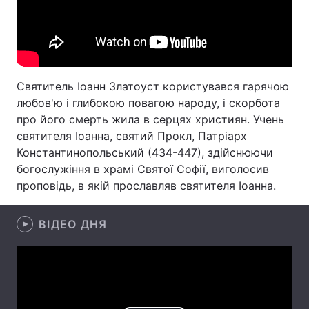
Лонгріди
Відео з Youtube
Статті
Святитель Іоанн Златоуст користувався гарячою
Інтерв'ю
Думки
любов'ю і глибокою повагою народу, і скорбота
про його смерть жила в серцях християн. Учень
Архів
Вакансії
святителя Іоанна, святий Прокл, Патріарх
Константинопольський (434-447), здійснюючи
Контакти
богослужіння в храмі Святої Софії, виголосив
проповідь, в якій прославляв святителя Іоанна.
Послуги
ВІДЕО ДНЯ