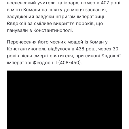
вселенський учитель та ієрарх, помер в 407 році
в місті Комани на шляху до місця заслання,
засуджений завдяки інтригам імператриці
Євдоксії за сміливе викриття пороків, що
Головна
Війна
панували в Константинополі.
Україна
Політика
Перенесення його чесних мощей із Коман у
Константинополь відбулося в 438 році, через 30
Економіка
Світ
років після смерті святителя, при синові Євдоксії
імператорі Феодосії II (408-450).
Спорт
Наука
Техно і зв'язок
Лайт
Зброя
Інциденти
Здоров'я
Туризм
Цікавинки
Погода
Екологія
Регіони