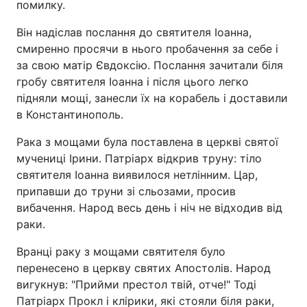
помилку.
Він надіслав послання до святителя Іоанна,
смиренно просячи в нього пробачення за себе і
за свою матір Євдоксію. Послання зачитали біля
гробу святителя Іоанна і після цього легко
підняли мощі, занесли їх на корабель і доставили
в Константинополь.
Рака з мощами була поставлена в церкві святої
мучениці Ірини. Патріарх відкрив труну: тіло
святителя Іоанна виявилося нетлінним. Цар,
припавши до труни зі сльозами, просив
вибачення. Народ весь день і ніч не відходив від
раки.
Вранці раку з мощами святителя було
перенесено в церкву святих Апостолів. Народ
вигукнув: "Прийми престол твій, отче!" Тоді
Патріарх Прокл і клірики, які стояли біля раки,