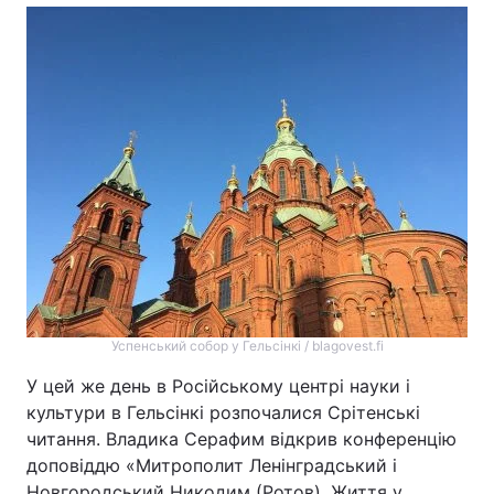
Успенський собор у Гельсінкі / blagovest.fi
У цей же день в Російському центрі науки і
культури в Гельсінкі розпочалися Срітенські
читання. Владика Серафим відкрив конференцію
доповіддю «Митрополит Ленінградський і
Новгородський Никодим (Ротов). Життя у