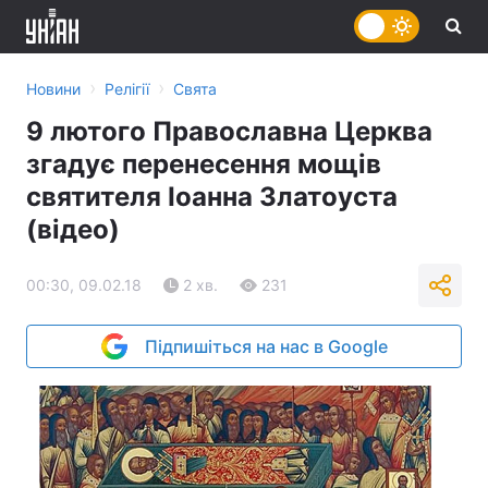
›
›
Новини
Релігії
Свята
9 лютого Православна Церква
згадує перенесення мощів
святителя Іоанна Златоуста
(відео)
00:30, 09.02.18
2 хв.
231
Підпишіться на нас в Google