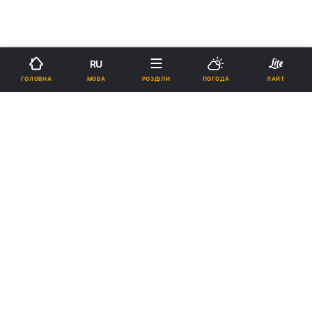
RU
МОВА
ГОЛОВНА
РОЗДІЛИ
ПОГОДА
ЛАЙТ
›
›
Новини
Релігії
Православ`я
Предстоятель УПЦ відвідає
Одеську єпархію з нагоди
святкування 180-річчя
Преображенського собору
Болграда
22:41, 08.02.18
3 хв.
289