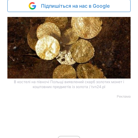
Підпишіться на нас в Google
В костелі на півночі Польщі виявлений скарб золотих монет і
коштовних предметів із золота / tvn24.pl
Реклама