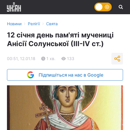
›
›
Новини
Релігії
Свята
12 січня день пам'яті мучениці
Анісії Солунської (ІІІ-IV ст.)
00:51, 12.01.18
1 хв.
133
Підпишіться на нас в Google