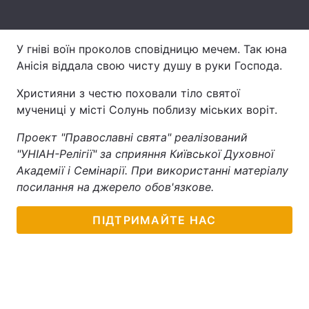
Лонгріди
У гніві воїн проколов сповідницю мечем. Так юна
Анісія віддала свою чисту душу в руки Господа.
Відео з Youtube
Статті
Християни з честю поховали тіло святої
Інтерв'ю
Думки
мучениці у місті Солунь поблизу міських воріт.
Архів
Вакансії
Проект "Православні свята" реалізований
"УНІАН-Релігії" за сприяння Київської Духовної
Контакти
Академії і Семінарії. При використанні матеріалу
посилання на джерело обов'язкове.
Послуги
ПІДТРИМАЙТЕ НАС