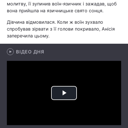
молитву, її зупинив воїн-язичник і зажадав, щоб
вона прийшла на язичницьке свято сонця.
Дівчина відмовилася. Коли ж воїн зухвало
Головна
Війна
спробував зірвати з її голови покривало, Анісія
заперечила цьому.
Україна
Політика
Економіка
Світ
ВІДЕО ДНЯ
Спорт
Наука
Техно і зв'язок
Лайт
Зброя
Інциденти
Play
Здоров'я
Туризм
Video
Цікавинки
Погода
Екологія
Регіони