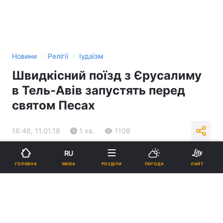
›
›
Новини
Релігії
Іудаїзм
Швидкісний поїзд з Єрусалиму
в Тель-Авів запустять перед
святом Песах
16:46, 11.01.18
1 хв.
1108
RU
Підпишіться на нас в Google
МОВА
ГОЛОВНА
РОЗДІЛИ
ПОГОДА
ЛАЙТ