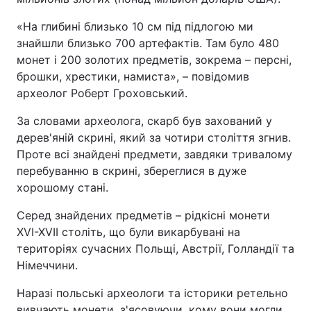
«На глибині близько 10 см під підлогою ми
знайшли близько 700 артефактів. Там було 480
монет і 200 золотих предметів, зокрема – персні,
брошки, хрестики, намиста», – повідомив
археолог Роберт Гроховський.
За словами археолога, скарб був захований у
дерев'яній скрині, який за чотири століття згнив.
Проте всі знайдені предмети, завдяки тривалому
перебуванню в скрині, збереглися в дуже
хорошому стані.
Серед знайдених предметів – рідкісні монети
XVI-XVII століть, що були викарбувані на
територіях сучасних Польщі, Австрії, Голландії та
Німеччини.
Наразі польські археологи та історики ретельно
вивчають монети, з'ясовуючи, кому вони могли