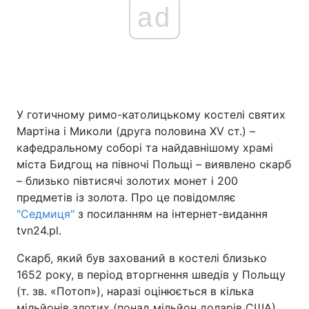
ad
У готичному римо-католицькому костелі святих
Мартіна і Миколи (друга половина XV ст.) –
кафедральному соборі та найдавнішому храмі
міста Бидгощ на півночі Польщі – виявлено скарб
– близько півтисячі золотих монет і 200
предметів із золота. Про це повідомляє
"Седмиця"
з посиланням на інтернет-видання
tvn24.pl.
Скарб, який був захований в костелі близько
1652 року, в період вторгнення шведів у Польщу
(т. зв. «Потоп»), наразі оцінюється в кілька
мільйонів злотих (понад мільйон доларів США).