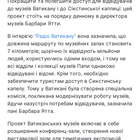
Покращити та полегшити доступ для відвідувачів
до музеїв Ватикану і до Сікстинської каплиці: цей
проект стоїть на порядку денному в директора
музеїв Барбари Ятти.
В інтерв'ю
"Радіо Ватикану"
вона зазначила, що
довжина маршруту по музейних залах становить
7 кілометрів; щорічно їх відвідують мільйони
людей, користуючись одним входом, і тому не
всі відділи і колекції музеїв Папи однаково
відвідувані і відомі. Крім того, необхідно
забезпечити туристам доступ в Сикстинську
капелу. Тому у Ватикані була створена спеціальна
комісія, покликана модернізувати роботу музеїв,
йдучи назустріч потребам відвідувачів, зазначила
пані Барбара Ятта.
Проект Ватиканських музеїв включає в себе
розширення конференц-зали, створення нової
виставкової зали для тематичних експозицій