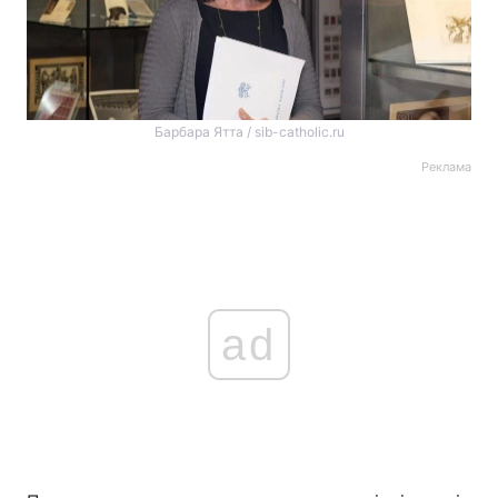
Барбара Ятта / sib-catholic.ru
Реклама
ad