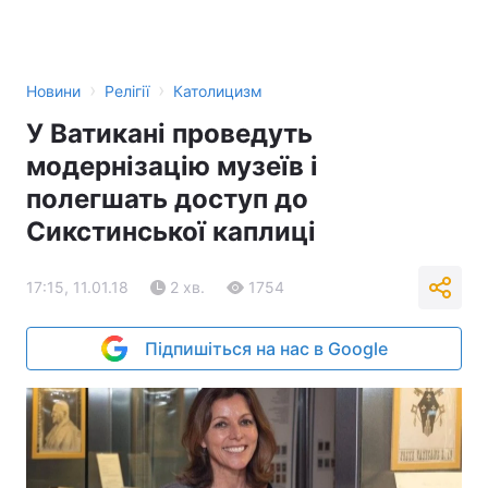
›
›
Новини
Релігії
Католицизм
У Ватикані проведуть
модернізацію музеїв і
полегшать доступ до
Сикстинської каплиці
17:15, 11.01.18
2 хв.
1754
Підпишіться на нас в Google