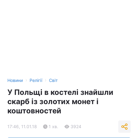
›
›
Новини
Релігії
Світ
У Польщі в костелі знайшли
скарб із золотих монет і
коштовностей
17:46, 11.01.18
1 хв.
3924