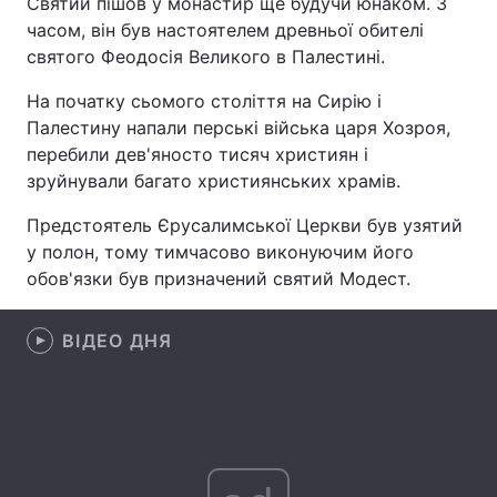
Святий пішов у монастир ще будучи юнаком. З
часом, він був настоятелем древньої обителі
святого Феодосія Великого в Палестині.
Головна
Війна
На початку сьомого століття на Сирію і
Палестину напали перські війська царя Хозроя,
Україна
Політика
перебили дев'яносто тисяч християн і
зруйнували багато християнських храмів.
Економіка
Світ
Предстоятель Єрусалимської Церкви був узятий
Спорт
Наука
у полон, тому тимчасово виконуючим його
обов'язки був призначений святий Модест.
Техно і зв'язок
Лайт
Зброя
ВІДЕО ДНЯ
Інциденти
Здоров'я
Туризм
Цікавинки
Погода
Екологія
Регіони