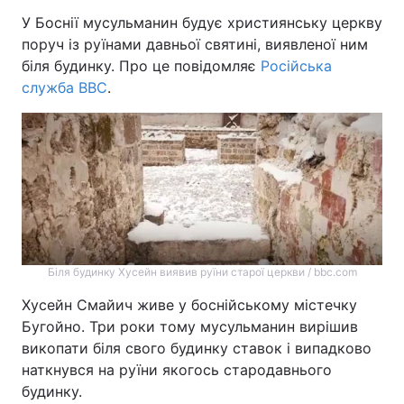
У Боснії мусульманин будує християнську церкву
поруч із руїнами давньої святині, виявленої ним
біля будинку. Про це повідомляє
Російська
служба ВВС
.
Біля будинку Хусейн виявив руїни старої церкви / bbc.com
Хусейн Смайич живе у боснійському містечку
Бугойно. Три роки тому мусульманин вирішив
викопати біля свого будинку ставок і випадково
наткнувся на руїни якогось стародавнього
будинку.