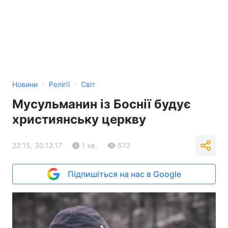
›
›
Новини
Релігії
Світ
Мусульманин із Боснії будує
християнську церкву
22:15, 30.12.17
1 хв.
572
Підпишіться на нас в Google