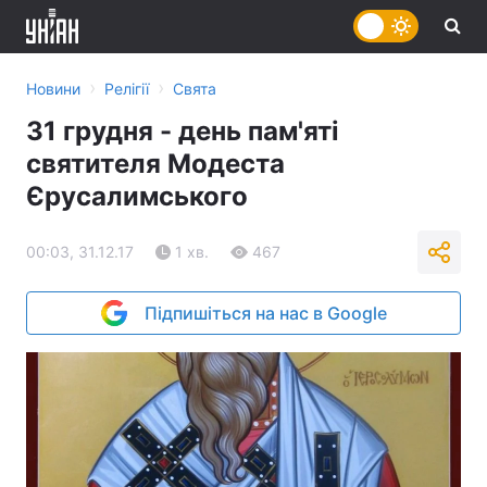
›
›
Новини
Релігії
Свята
31 грудня - день пам'яті
святителя Модеста
Єрусалимського
00:03, 31.12.17
1 хв.
467
Підпишіться на нас в Google