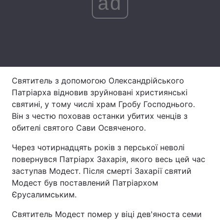
ad
Лонгріди
Відео з Youtube
Статті
Інтерв'ю
Думки
Святитель з допомогою Олександрійського
Архів
Вакансії
Патріарха відновив зруйновані християнські
святині, у тому числі храм Гробу Господнього.
Контакти
Він з честю поховав останки убитих ченців з
обителі святого Сави Освяченого.
Послуги
Через чотирнадцять років з перської неволі
повернувся Патріарх Захарія, якого весь цей час
заступав Модест. Після смерті Захарії святий
Модест був поставлений Патріархом
Єрусалимським.
Святитель Модест помер у віці дев'яноста семи