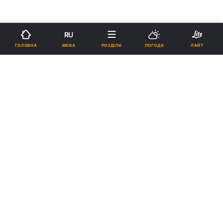
RU
МОВА
ГОЛОВНА
РОЗДІЛИ
ПОГОДА
ЛАЙТ
›
›
Новини
Релігії
Католицизм
Папа Римський привітав
учасників екуменістичного руху
Паломництво довіри на землі
19:16, 30.12.17
1 хв.
373
Підпишіться на нас в Google