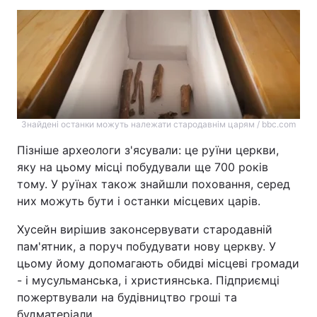
Знайдені останки можуть належати стародавнім царям / bbc.com
Пізніше археологи з'ясували: це руїни церкви,
яку на цьому місці побудували ще 700 років
тому. У руїнах також знайшли поховання, серед
них можуть бути і останки місцевих царів.
Хусейн вирішив законсервувати стародавній
пам'ятник, а поруч побудувати нову церкву. У
цьому йому допомагають обидві місцеві громади
- і мусульманська, і християнська. Підприємці
пожертвували на будівництво гроші та
будматеріали.