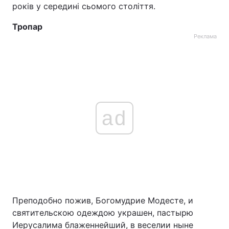
років у середині сьомого століття.
Тема оформлення
Тропар
Реклама
ad
Преподобно пожив, Богомудрие Модесте, и
святительскою одеждою украшен, пастырю
Иерусалима блаженнейший, в веселии ныне