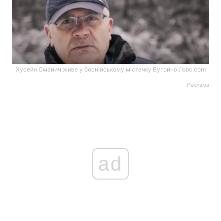
Хусейн Смайич живе у боснійському містечку Бугойно / bbc.com
Реклама
ad