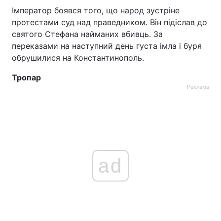
Імператор боявся того, що народ зустріне
Тема оформлення
протестами суд над праведником. Він підіслав до
святого Стефана найманих вбивць. За
переказами на наступний день густа імла і буря
обрушилися на Константинополь.
Тропар
Реклама
ad