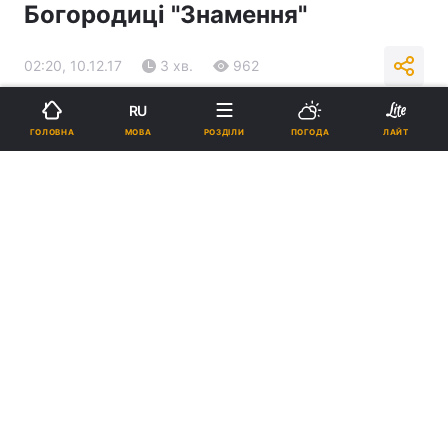
Богородиці "Знамення"
02:20, 10.12.17
3 хв.
962
RU
Підпишіться на нас в Google
МОВА
ГОЛОВНА
РОЗДІЛИ
ПОГОДА
ЛАЙТ
Реклама