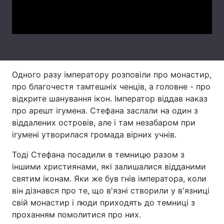
Video
Лонгріди
Відео з Youtube
Статті
Інтерв'ю
Думки
Одного разу імператору розповіли про монастир,
про благочестя тамтешніх ченців, а головне - про
Архів
Вакансії
відкрите шанування ікон. Імператор віддав наказ
про арешт ігумена. Стефана заслали на один з
Контакти
віддалених островів, але і там незабаром при
ігумені утворилася громада вірних учнів.
Послуги
Тоді Стефана посадили в темницю разом з
іншими християнами, які залишалися відданими
святим іконам. Яки же був гнів імператора, коли
він дізнався про те, що в'язні створили у в'язниці
свій монастир і люди приходять до темниці з
проханням помолитися про них.