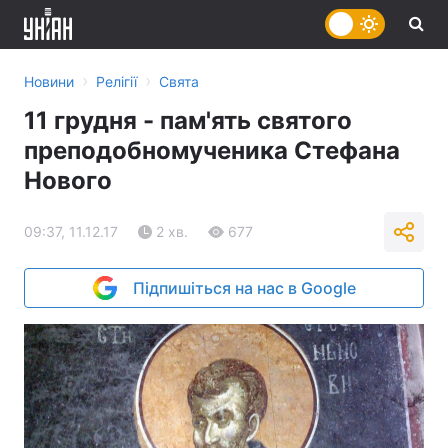
›
›
Новини
Релігії
Свята
11 грудня - пам'ять святого
преподобномученика Стефана
Нового
09:37, 11.12.17
2 хв.
677
Підпишіться на нас в Google