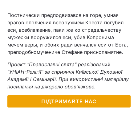
Постнически предподвизався на горе, умная
врагов ополчения всеоружием Креста погубил
еси, всеблаженне, паки же ко страдальчеству
мужески вооружился еси, убив Копронима
мечем веры, и обоих ради венчался еси от Бога,
преподобномучениче Стефане приснопамятне.
Проект "Православні свята" реалізований
"УНІАН-Релігії" за сприяння Київської Духовної
Академії і Семінарії. При використанні матеріалу
посилання на джерело обов'язкове.
ПІДТРИМАЙТЕ НАС