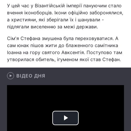
У цей час у Візантійській імперії пануючим стало
вчення іконоборців. Ікони офіційно заборонялися,
а християни, які зберігали їх і шанували -
Головна
Війна
підлягали виселенню за межі держави.
Сім'я Стефана змушена була переховуватися. А
Україна
Політика
сам юнак пішов жити до блаженного самітника
Економіка
Світ
Іоанна на гору святого Авксентія. Поступово там
утворилася обитель, ігуменом якої став Стефан.
Спорт
Наука
ВІДЕО ДНЯ
Техно і зв'язок
Лайт
Зброя
Інциденти
Здоров'я
Туризм
Цікавинки
Погода
Play
Екологія
Регіони