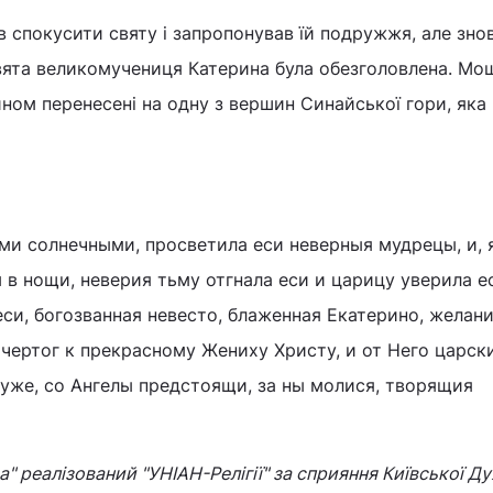
 спокусити святу і запропонував їй подружжя, але зно
вята великомучениця Катерина була обезголовлена. Мощ
ном перенесені на одну з вершин Синайської гори, яка 
ми солнечными, просветила еси неверныя мудрецы, и,
в нощи, неверия тьму отгнала еси и царицу уверила ес
еси, богозванная невесто, блаженная Екатерино, желан
 чертог к прекрасному Жениху Христу, и от Него царск
муже, со Ангелы предстоящи, за ны молися, творящия
" реалізований "УНІАН-Релігії" за сприяння Київської Ду