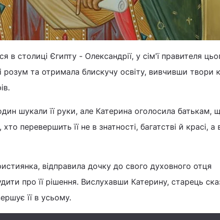
 в столиці Єгипту - Олександрії, у сім'ї правителя цьо
 і розум та отримала блискучу освіту, вивчивши твори
ів.
дин шукали її руки, але Катерина оголосила батькам, 
хто перевершить її не в знатності, багатстві й красі, а 
истиянка, відправила дочку до свого духовного отця
ити про її рішення. Вислухавши Катерину, старець ска
ершує її в усьому.