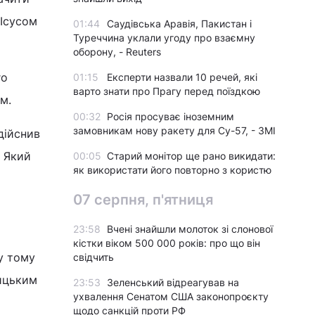
 Ісусом
01:44
Саудівська Аравія, Пакистан і
Туреччина уклали угоду про взаємну
оборону, - Reuters
го
01:15
Експерти назвали 10 речей, які
варто знати про Прагу перед поїздкою
м.
00:32
Росія просуває іноземним
замовникам нову ракету для Су-57, - ЗМІ
дійснив
, Який
00:05
Старий монітор ще рано викидати:
як використати його повторно з користю
07 серпня, п'ятниця
23:58
Вчені знайшли молоток зі слонової
кістки віком 500 000 років: про що він
у тому
свідчить
ницьким
23:53
Зеленський відреагував на
ухвалення Сенатом США законопроєкту
щодо санкцій проти РФ