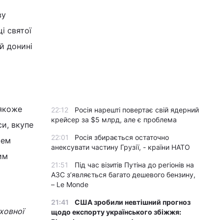
ву
і святої
й донині
 якоже
22:12
Росія нарешті повертає свій ядерний
крейсер за $5 млрд, але є проблема
и, вкупе
22:01
Росія збирається остаточно
ием
анексувати частину Грузії, - країни НАТО
им
21:51
Під час візитів Путіна до регіонів на
АЗС з’являється багато дешевого бензину,
– Le Monde
21:41
США зробили невтішний прогноз
ховної
щодо експорту українського збіжжя: