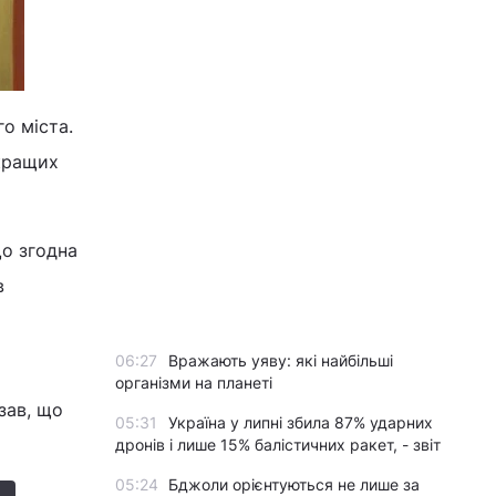
го міста.
 кращих
що згодна
в
06:27
Вражають уяву: які найбільші
організми на планеті
зав, що
05:31
Україна у липні збила 87% ударних
дронів і лише 15% балістичних ракет, - звіт
05:24
Бджоли орієнтуються не лише за