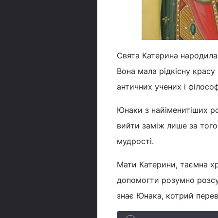
Свята Катерина народилася
Вона мала рідкісну красу
античних учених і філософ
Юнаки з найіменитіших ро
вийти заміж лише за того, 
мудрості.
Мати Катерини, таємна хр
допомогти розумно розсуд
знає Юнака, котрий перев