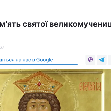
ам'ять святої великомучени
33
іться на нас в Google