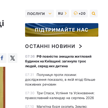
RU
+20
ПОСЛУГИ
ці
ПІДТРИМАЙТЕ НАС
ОСТАННІ НОВИНИ
07:36
РФ повністю знищила житловий
будинок на Київщині: загинуло троє
людей, серед них дитина
07:31
Полуниця проти лохини:
дослідження показало, в якій ягоді більше
поживних речовин
07:30
Три Спаси, Успіння та Усікновення:
православний календар на серпень 2026
07:10
Магнітна буря охопить Землю: