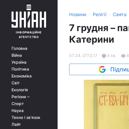
›
›
Новини
Релігії
Свята
7 грудня – п
ІНФОРМАЦІЙНЕ
Катерини
АГЕНТСТВО
Головна
Війна
07:34, 07.12.17
4 хв.
8
Україна
Підпиш
Політика
Економіка
Світ
Екологія
Регіони
Спорт
Наука
Техно і зв'язок
Лайт