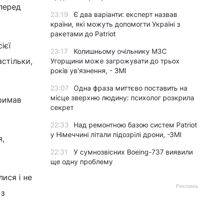
 перед
23:19
Є два варіанти: експерт назвав
країни, які можуть допомогти Україні з
ракетами до Patriot
ієї
23:17
Колишньому очільнику МЗС
астільки,
Угорщини може загрожувати до трьох
років ув'язнення, - ЗМІ
23:07
Одна фраза миттєво поставить на
місце зверхню людину: психолог розкрила
тримав
секрет
22:33
Над ремонтною базою систем Patriot
у Німеччині літали підозрілі дрони, -ЗМІ
я,
22:31
У сумнозвісних Boeing-737 виявили
ще одну проблему
лися і не
Реклама
 з