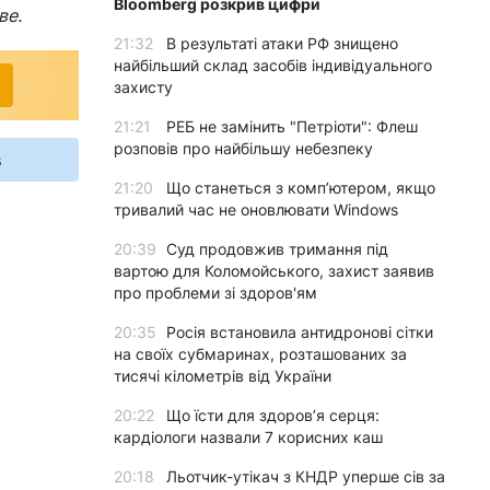
Bloomberg розкрив цифри
ве.
21:32
В результаті атаки РФ знищено
найбільший склад засобів індивідуального
захисту
21:21
РЕБ не замінить "Петріоти": Флеш
розповів про найбільшу небезпеку
s
21:20
Що станеться з комп’ютером, якщо
тривалий час не оновлювати Windows
20:39
Суд продовжив тримання під
вартою для Коломойського, захист заявив
про проблеми зі здоров'ям
20:35
Росія встановила антидронові сітки
на своїх субмаринах, розташованих за
тисячі кілометрів від України
20:22
Що їсти для здоров’я серця:
кардіологи назвали 7 корисних каш
20:18
Льотчик-утікач з КНДР уперше сів за