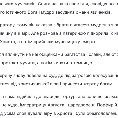
ьких мучеників. Свята назвала своє ім'я, сповідувала
го Істинного Бога і мудро засудила омани язичників.
атору, тому він наказав зібрати п'ятдесят мудреців з вс
івчину в її вірі. Але розмова з Катериною підкорила їх н
 Христа, а потім прийняли мученицьку смерть.
я вплинути на неї обіцянками багатства і слави, але о
 жорстоко мучити, а потім кинути в темницю.
ерину знову повели на суд, де під загрозою колесуванн
тися від християнської віри і принести жертву богам.
 і сама підійшла до знарядь тортур, але вони всі злама
це чудо, імператриця Августа і царедворець Порфирій
 усіма сповідували віру в Христа і були обезголовлені.