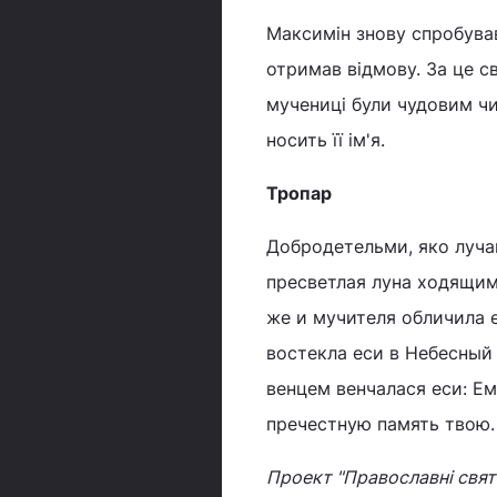
Максимін знову спробував
отримав відмову. За це с
мучениці були чудовим чи
носить її ім'я.
Тропар
Добродетельми, яко луча
пресветлая луна ходящим 
же и мучителя обличила 
востекла еси в Небесный
венцем венчалася еси: Е
пречестную память твою.
Проект "Православні свята