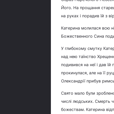
Його. На прощання старец
на руках і порадив їй з 
Катерина молилася всю ні
Божественного Сина подив
У глибокому смутку Катери
над нею таїнство Хрещенн
подивився на неї і дав їй
прокинулася, але на її ру
Олександрії прибув римс
Свято мало були зроблено
числі людських. Смерть ч
божествам. Катерина від