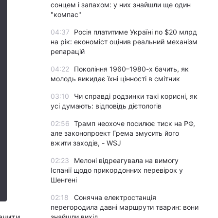
сонцем і запахом: у них знайшли ще один
"компас"
04:37
Росія платитиме Україні по $20 млрд
на рік: економіст оцінив реальний механізм
репарацій
04:22
Покоління 1960–1980-х бачить, як
молодь викидає їхні цінності в смітник
03:10
Чи справді родзинки такі корисні, як
усі думають: відповідь дієтологів
02:56
Трамп неохоче посилює тиск на РФ,
але законопроект Грема змусить його
вжити заходів, - WSJ
02:23
Мелоні відреагувала на вимогу
Іспанії щодо прикордонних перевірок у
Шенгені
02:18
Сонячна електростанція
перегородила давні маршрути тварин: вони
ачити
знайшли вихід