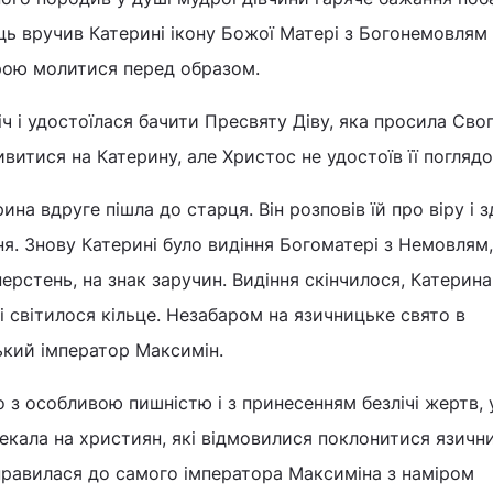
ь вручив Катерині ікону Божої Матері з Богонемовлям
вірою молитися перед образом.
ч і удостоїлася бачити Пресвяту Діву, яка просила Сво
итися на Катерину, але Христос не удостоїв її поглядо
на вдруге пішла до старця. Він розповів їй про віру і з
я. Знову Катерині було видіння Богоматері з Немовлям
 перстень, на знак заручин. Видіння скінчилося, Катерина
ці світилося кільце. Незабаром на язичницьке свято в
ький імператор Максимін.
 з особливою пишністю і з принесенням безлічі жертв, 
екала на християн, які відмовилися поклонитися язич
правилася до самого імператора Максиміна з наміром