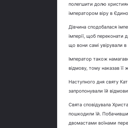
полегшити долю християнс
імператором віру в Єдино
Дівчина сподобалася імпер
імперії, щоб переконати д
що вони самі увірували в
Імператор також намагавс
відмову, тому наказав її
Наступного дня святу Кат
запропонували їй відмови
Свята сповідувала Христа,
пошкодили їй. Побачивши 
двомастами воїнами перед