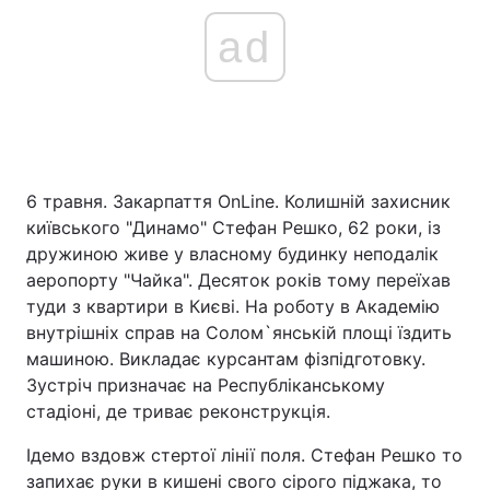
ad
6 травня. Закарпаття OnLine. Колишній захисник
київського "Динамо" Стефан Решко, 62 роки, із
дружиною живе у власному будинку неподалік
аеропорту "Чайка". Десяток років тому переїхав
туди з квартири в Києві. На роботу в Академію
внутрішніх справ на Солом`янській площі їздить
машиною. Викладає курсантам фізпідготовку.
Зустріч призначає на Республіканському
стадіоні, де триває реконструкція.
Ідемо вздовж стертої лінії поля. Стефан Решко то
запихає руки в кишені свого сірого піджака, то