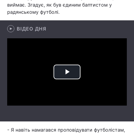
виймає. Згадує, як був єдиним баптистом у
радянському футболі.
Головна
Війна
ВІДЕО ДНЯ
Україна
Політика
Економіка
Світ
Спорт
Наука
Play
Техно і зв'язок
Лайт
Video
Зброя
Інциденти
Здоров'я
Туризм
Цікавинки
Погода
- Я навіть намагався проповідувати футболістам,
Екологія
Регіони