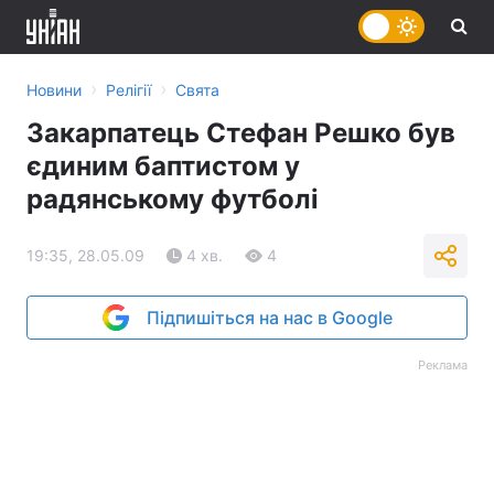
›
›
Новини
Релігії
Свята
Закарпатець Стефан Решко був
єдиним баптистом у
радянському футболі
19:35, 28.05.09
4 хв.
4
Підпишіться на нас в Google
Реклама