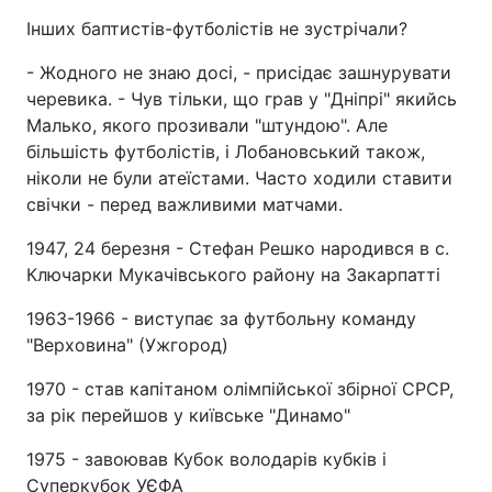
Інших баптистів-футболістів не зустрічали?
- Жодного не знаю досі, - присідає зашнурувати
черевика. - Чув тільки, що грав у "Дніпрі" якийсь
Малько, якого прозивали "штундою". Але
більшість футболістів, і Лобановський також,
ніколи не були атеїстами. Часто ходили ставити
свічки - перед важливими матчами.
1947, 24 березня - Стефан Решко народився в с.
Ключарки Мукачівського району на Закарпатті
1963-1966 - виступає за футбольну команду
"Верховина" (Ужгород)
1970 - став капітаном олімпійської збірної СРСР,
за рік перейшов у київське "Динамо"
1975 - завоював Кубок володарів кубків і
Суперкубок УЄФА