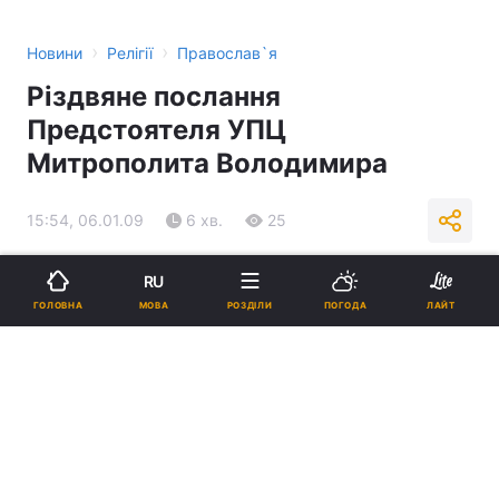
›
›
Новини
Релігії
Православ`я
Різдвяне послання
Предстоятеля УПЦ
Митрополита Володимира
15:54, 06.01.09
6 хв.
25
Підпишіться на нас в Google
RU
МОВА
ГОЛОВНА
РОЗДІЛИ
ПОГОДА
ЛАЙТ
Реклама