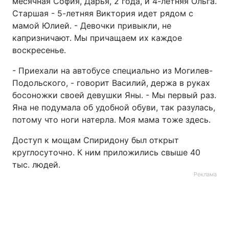
месячная София, Дарья, 2 года, и 4-летняя Ольга.
Старшая - 5-летняя Виктория идет рядом с
мамой Юлией. - Девочки привыкли, не
капризничают. Мы причащаем их каждое
воскресенье.
- Приехали на автобусе специально из Могилев-
Подольского, - говорит Василий, держа в руках
босоножки своей девушки Яны. - Мы первый раз.
Яна не подумала об удобной обуви, так разулась,
потому что ноги натерла. Моя мама тоже здесь.
Доступ к мощам Спиридону был открыт
круглосуточно. К ним приложились свыше 40
тыс. людей.
Реклама