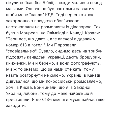
нікуди не їхав без Біблії, завжди молився перед
матчами. Одначе не був настільки завзятим,
Лонгріди
щоби мене "пасло" КДБ. Тоді перед кожною
закордонною поїздкою обов`язково
Відео з Youtube
Статті
настановляли не розмовляти із діаспорою. Так
було в Монреалі, на Олімпіаді в Канаді. Казали:
Інтерв'ю
Думки
"Бери все, що дають, але ввечері віддавай у
номер 613 в готелі". Ми її прозвали
Архів
Вакансії
"сповідальнею". Бувало, сидимо десь на трибуні,
підходять канадські українці, дають брошурки,
Контакти
книжечки. Ми й беремо, а вони фотографують.
Послуги
Ми ж то знаємо, що за нами стежать, тому
навіть розгорнути не сміємо. Українці в Канаді
дивувалися, що ми по-російськи розмовляємо,
хоч і з Києва. Вони знали, що я із Західної
України, либонь, тому до мене найбільше й
приставали. Я до 613-ї кімнати мусів найчастіше
заходити.