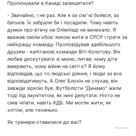
Пропонували в Канаді залишитися?
Тема оформлення
- Звичайно, і не раз. Але я за сім`ю боявся, за
батьків. Їх забрали би і посадили. Тому навіть
думки про втечу на Олімпіаді не виникало. Я
вважав своїм обов`язком жити в СРСР і грати за
найкращу команду. Проповідував здебільшого
друзям - капітанові команди Віті Колотову. Він
любив дискутувати зі мною, питав: чому діти
вмирають, чому війни на світі є? Я йому
відповідав, що то людські діяння, і люди за все
відповідатимуть. А Олег Блохін не слухав, він
завжди зіркою був. Футболісти "Динамо" жили
тоді під імунітетом, як нині депутати. Ніхто не
смів чіпати, навіть КДБ. Ми могли жити, як
хотіли, але тихенько.
Як тренери ставилися до вас?
Реклама