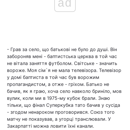
ad
- Грав за село, що батькові не було до душі. Він
забороняв мені - баптистська церква в той час
не вітала заняття футболом. Світське - значить
вороже. Моя сім`я не мала телевізора. Телевізор
у домі баптиста в той час був ворожим
пропагандистом, а отже - гріхом. Батько не
бачив, як я граю, хоча село навколо бриніло, мов
вулик, коли ми в 1975-му кубок брали. Знаю
тільки, що фінал Суперкубка тато бачив у сусіда
- згодом ненароком проговорився. Союз того
матчу не показував, а угорці транслювали. У
Закарпатті можна ловити їхні канали.