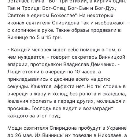
осталась глина: "Вот три стихии, а кирпич один.
Так и Троица: Бог-Отец, Бог-Сын и Бог-Дух,
Святой в едином Божестве". На некоторых
иконах святителя Спиридона так и изображают -
с кирпичом в руке. Такие образы продавали в
Виннице по 5 и 15 грн.
- Каждый человек ищет себе помощи в том, в
чем нуждается, - говорит секретарь Винницкой
епархии, протодьякон Владислав Демченко. -
Люди стояли в очереди по 10 часов, а
прикладывались к деснице всего на долю
секунды. Кажется, эффекта нет. Но ты стоишь в
очереди в жару и холод, без ропота и скандала,
желания пролезть в переди других, молишься и
просишь. Господь все видит и вознаградит
каждого за этот труд.
Мощи святителя Спиридона пробудут в Украине
до 26 мая. Из Винницы их повезли в Николаев, а