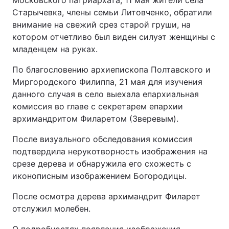
Московского патриархата, 11 мая жители села
Старычевка, члены семьи Литовченко, обратили
внимание на свежий срез старой груши, на
котором отчетливо был виден силуэт женщины с
младенцем на руках.
По благословению архиепископа Полтавского и
Миргородского Филиппа, 21 мая для изучения
данного случая в село выехала епархиальная
комиссия во главе с секретарем епархии
архимандритом Филаретом (Зверевым).
После визуального обследования комиссия
подтвердила нерукотворность изображения на
срезе дерева и обнаружила его схожесть с
иконописным изображением Богородицы.
После осмотра дерева архимандрит Филарет
отслужил молебен.