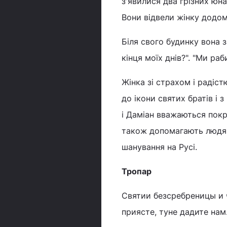
з'явилися два грізних юнак
Вони відвели жінку додом
Біля свого будинку вона з
кінця моїх днів?". "Ми ра
Жінка зі страхом і радіст
до ікони святих братів і 
і Даміан вважаються покр
також допомагають людям
шанування на Русі.
Тропар
Святии безсребреницы и 
приясте, туне дадите нам