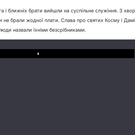
а і ближніх брати вийшли на суспільне служіння. З хвор
ли не брали жодної плати. Слава про святих Косму і Дам
 люди назвали їхніми безсрібниками.
Play