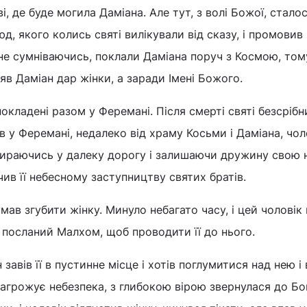
і, де буде могила Даміана. Але тут, з волі Божої, стало
, якого колись святі вилікували від сказу, і промовив
не сумніваючись, поклали Даміана поруч з Космою, том
в Даміан дар жінки, а заради Імені Божого.
окладені разом у Феремані. Після смерті святі безсріб
в у Феремані, недалеко від храму Косьми і Даміана, чол
збираючись у далеку дорогу і залишаючи дружину свою 
чив її небесному заступництву святих братів.
мав згубити жінку. Минуло небагато часу, і цей чоловік
о посланий Малхом, щоб проводити її до нього.
н завів її в пустинне місце і хотів поглумитися над нею і
загрожує небезпека, з глибокою вірою звернулася до Бог