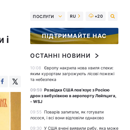
RU
+20
ПОСЛУГИ
ПІДТРИМАЙТЕ НАС
 і
ОСТАННІ НОВИНИ
10:08
Європу накрила нова хвиля спеки:
яким курортам загрожують лісові пожежі
та небезпека
09:59
Розвідка США пов’язує з Росією
дрон з вибухівкою в аеропорту Лейпцига,
- WSJ
09:55
Поварів запитали, як готувати
лосося, і всі вони відповіли однаково
09:30
У США вчені виявили рибу, яка може