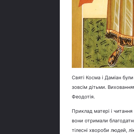
Святі Косма і Даміан були
зовсім дітьми. Виховання
Феодотія.
Приклад матері і читання 
вони отримали благодатн
тілесні хвороби людей, лі