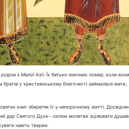
 родом з Малої Азії. Їх батько-язичник помер, коли вон
м братів у християнському благочесті займалася мати,
святих книг зберегли їх у непорочному житті. Досвідчені
ий дар Святого Духа - силою молитви зцілювати душевн
кувати навіть тварин.