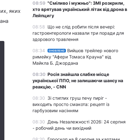
08:59
"Сміливо і мужньо": ЗМІ розкрили,
хто врятував український літак від дрона в
их, яких
Лейпцигу
іана
08:58
Що не слід робити після вечері:
гастроентерологи назвали три поради для
здорового травлення
08:34
Вийшов трейлер нового
ОНОВЛЕНО
римейку "Афери Томаса Крауна" від
Майкла Б. Джордана
08:30
Росія знайшла слабке місце
української ППО, не залишаючи шансу на
реакцію, - CNN
08:30
Зі стиглих груш печу пиріг -
виходить просто смакота: рецепт із
гарбузовим насінням
08:30
День Незалежності 2026: 24 серпня
- робочий день чи вихідний
08:20
Гороскоп на 8 серпня за картами