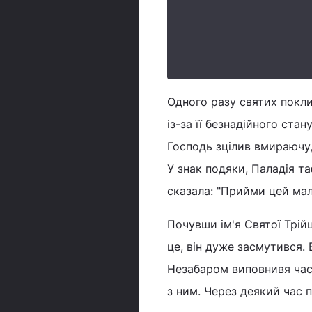
Одного разу святих покли
із-за її безнадійного стан
Господь зцілив вмираючу,
У знак подяки, Паладія т
сказала: "Прийми цей мали
Почувши ім'я Святої Трійц
це, він дуже засмутився.
Незабаром виповнивя час 
з ним. Через деякий час п