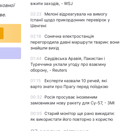
вжити заходів, - WSJ
ховної
02:23
Мелоні відреагувала на вимогу
ве.
Іспанії щодо прикордонних перевірок у
Шенгені
02:18
Сонячна електростанція
перегородила давні маршрути тварин: вони
знайшли вихід
01:44
Саудівська Аравія, Пакистан і
Туреччина уклали угоду про взаємну
оборону, - Reuters
01:15
Експерти назвали 10 речей, які
варто знати про Прагу перед поїздкою
00:32
Росія просуває іноземним
замовникам нову ракету для Су-57, - ЗМІ
00:05
Старий монітор ще рано викидати:
як використати його повторно з користю