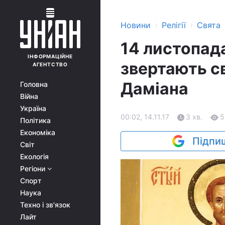
›
›
Новини
Релігії
Свята
14 листопад
ІНФОРМАЦІЙНЕ
звертають св
АГЕНТСТВО
Даміана
Головна
Війна
Україна
00:02, 14.11.17
3 хв.
5
Політика
Економіка
Підпиш
Світ
Екологія
Регіони
Спорт
Наука
Техно і зв'язок
Лайт