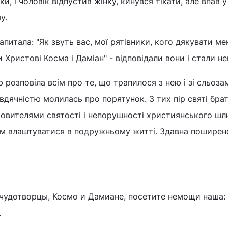
и, і чоловік відпустив жінку, кинувся тікати, але впав у
у.
апитала: "Як звуть вас, мої рятівники, кого дякувати ме
би Христові Косма і Даміан" - відповідали вони і стали н
ю розповіла всім про те, що трапилося з нею і зі сльоза
з вдячністю молилась про порятунок. З тих пір святі бра
овителями святості і непорушності християнського шл
 влаштуватися в подружньому житті. Здавна поширенo
чудотворцы, Космо и Дамиане, посетите немощи наша:
.