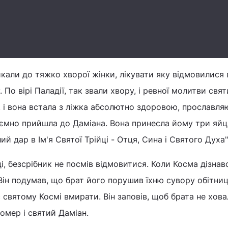
кали до тяжко хворої жінки, лікувати яку відмовилися в
у. По вірі Паладії, так звали хвору, і ревної молитви свят
 і вона встала з ліжка абсолютно здоровою, прославля
аємно прийшла до Даміана. Вона принесла йому три яйця
й дар в Ім'я Святої Трійці - Отця, Сина і Святого Духа"
і, безсрібник не посмів відмовитися. Коли Косма дізнав
 Він подумав, що брат його порушив їхню сувору обітни
святому Космі вмирати. Він заповів, щоб брата не хов
омер і святий Даміан.