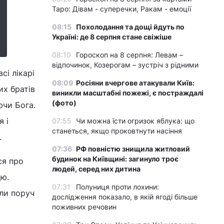
Таро: Дівам - суперечки, Ракам - емоції
08:15
Похолодання та дощі йдуть по
Україні: де 8 серпня стане свіжіше
08:10
Гороскоп на 8 серпня: Левам –
відпочинок, Козерогам – зустріч з рідними
сі лікарі
08:09
Росіяни вчергове атакували Київ:
их братів
виникли масштабні пожежі, є постраждалі
(фото)
ючи Бога.
 і
07:55
Чи можна їсти огризок яблука: що
станеться, якщо проковтнути насіння
.
07:36
РФ повністю знищила житловий
будинок на Київщині: загинуло троє
ся про
людей, серед них дитина
цю.
07:31
Полуниця проти лохини:
али поруч
дослідження показало, в якій ягоді більше
поживних речовин