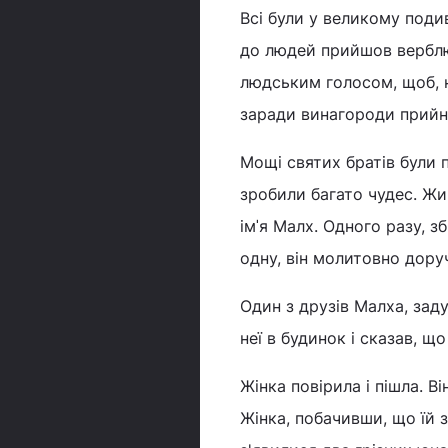
Всі були у великому подив
до людей прийшов верблюд
людським голосом, щоб, 
заради винагороди прийня
Мощі святих братів були п
зробили багато чудес. Жи
імˈя Малх. Одного разу, 
одну, він молитовно дору
Один з друзів Малха, заду
неї в будинок і сказав, щ
Жінка повірила і пішла. Ві
Жінка, побачивши, що їй 