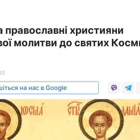
а православні християни
ої молитви до святих Косми
02
іться на нас в Google