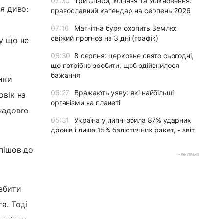
07:30
Три Спаси, Успіння та Усікновення:
ся диво:
православний календар на серпень 2026
07:10
Магнітна буря охопить Землю:
свіжий прогноз на 3 дні (графік)
у що не
06:30
8 серпня: церковне свято сьогодні,
що потрібно зробити, щоб здійснилося
бажання
ники
06:27
Вражають уяву: які найбільші
овік на
організми на планеті
надовго
05:31
Україна у липні збила 87% ударних
дронів і лише 15% балістичних ракет, - звіт
 пішов до
Реклама
 вбити.
а. Тоді