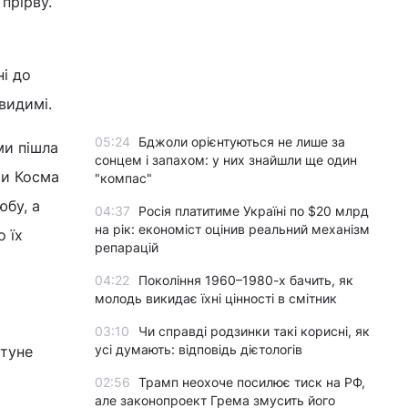
 прірву.
ні до
евидимі.
05:24
Бджоли орієнтуються не лише за
ми пішла
сонцем і запахом: у них знайшли ще один
ти Косма
"компас"
юбу, а
04:37
Росія платитиме Україні по $20 млрд
на рік: економіст оцінив реальний механізм
 їх
репарацій
04:22
Покоління 1960–1980-х бачить, як
молодь викидає їхні цінності в смітник
03:10
Чи справді родзинки такі корисні, як
усі думають: відповідь дієтологів
 туне
02:56
Трамп неохоче посилює тиск на РФ,
але законопроект Грема змусить його