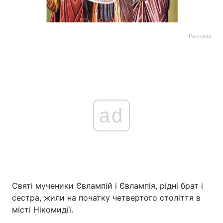
Реклама
ad
Святі мученики Євлампій і Євлампія, рідні брат і
сестра, жили на початку четвертого століття в
місті Нікомидії.