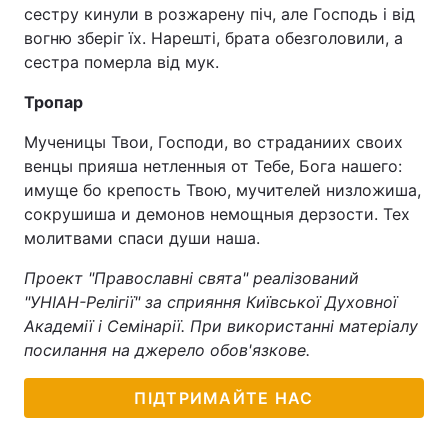
сестру кинули в розжарену піч, але Господь і від
Тема оформлення
вогню зберіг їх. Нарешті, брата обезголовили, а
сестра померла від мук.
Тропар
Мученицы Твои, Господи, во страданиих своих
венцы прияша нетленныя от Тебе, Бога нашего:
имуще бо крепость Твою, мучителей низложиша,
сокрушиша и демонов немощныя дерзости. Тех
молитвами спаси души наша.
Проект "Православні свята" реалізований
"УНІАН-Релігії" за сприяння Київської Духовної
Академії і Семінарії. При використанні матеріалу
посилання на джерело обов'язкове.
ПІДТРИМАЙТЕ НАС