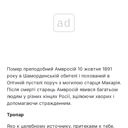
ad
Помер преподобний Амвросій 10 жовтня 1891
року в Шамординській обителі і похований в
Оптиній пустелі поруч з могилою старця Макарія.
Після смерті старець Амвросій явився багатьом
людям у різних кінцях Росії, зцілюючи хворих і
допомагаючи стражденним.
Тропар
Яко к целебному источнику, притекаем к тебе,