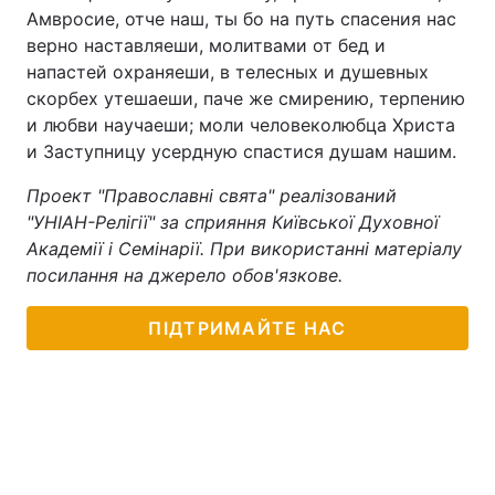
Амвросие, отче наш, ты бо на путь спасения нас
верно наставляеши, молитвами от бед и
напастей охраняеши, в телесных и душевных
скорбех утешаеши, паче же смирению, терпению
и любви научаеши; моли человеколюбца Христа
и Заступницу усердную спастися душам нашим.
Проект "Православні свята" реалізований
"УНІАН-Релігії" за сприяння Київської Духовної
Академії і Семінарії. При використанні матеріалу
посилання на джерело обов'язкове.
ПІДТРИМАЙТЕ НАС