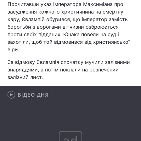
Прочитавши указ імператора Максиміана про
засудження кожного християнина на смертну
кару, Євлампій обурився, що імператор замість
боротьби з ворогами вітчизни озброюється
Головна
Війна
проти своїх підданих. Юнака повели на суд і
Україна
Політика
захотіли, щоб той відмовився від християнської
віри.
Економіка
Світ
За відмову Євлампія спочатку мучили залізними
Спорт
Наука
знаряддями, а потім поклали на розпечений
залізний лист.
Техно і зв'язок
Лайт
ВІДЕО ДНЯ
Зброя
Інциденти
Здоров'я
Туризм
Цікавинки
Погода
ad
Екологія
Регіони