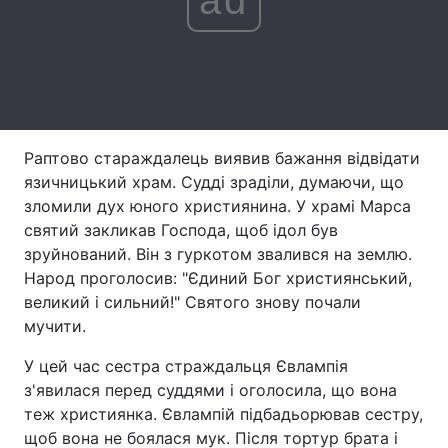
Лонгріди
Відео з Youtube
Статті
Інтерв'ю
Думки
Раптово стараждалець виявив бажання відвідати
язичницький храм. Судді зраділи, думаючи, що
Архів
Вакансії
зломили дух юного християнина. У храмі Марса
Контакти
святий закликав Господа, щоб ідол був
зруйнований. Він з гуркотом звалився на землю.
Послуги
Народ проголосив: "Єдиний Бог християнський,
великий і сильний!" Святого знову почали
мучити.
У цей час сестра страждальця Євлампія
з'явилася перед суддями і оголосила, що вона
теж християнка. Євлампій підбадьорював сестру,
щоб вона не боялася мук. Після тортур брата і