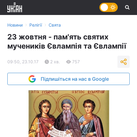
›
›
Новини
Релігії
Свята
23 жовтня - пам'ять святих
мучеників Євлампія та Євлампії
09:50, 23.10.17
2 хв.
757
Підпишіться на нас в Google