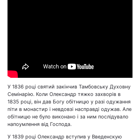
У 1836 році святий закінчив Тамбовську Духовну
Семінарію. Коли Олександр тяжко захворів в
1835 році, він дав Богу обітницю у разі одужання
піти в монастир і невдовзі насправді одужав. Але
обітницю не було виконано і за ним послідувало
напоумлення від Господа.
У 1839 році Олександр вступив у Введенскую