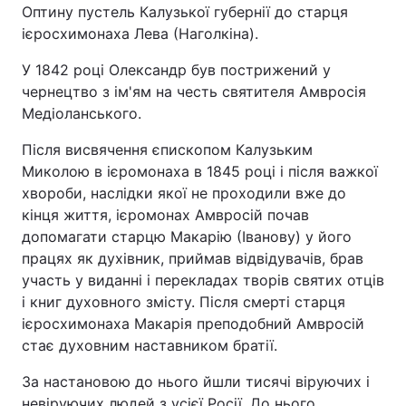
Оптину пустель Калузької губернії до старця
ієросхимонаха Лева (Наголкіна).
У 1842 році Олександр був пострижений у
чернецтво з ім'ям на честь святителя Амвросія
Медіоланського.
Після висвячення єпископом Калузьким
Миколою в ієромонаха в 1845 році і після важкої
хвороби, наслідки якої не проходили вже до
кінця життя, ієромонах Амвросій почав
допомагати старцю Макарію (Іванову) у його
працях як духівник, приймав відвідувачів, брав
участь у виданні і перекладах творів святих отців
і книг духовного змісту. Після смерті старця
ієросхимонаха Макарія преподобний Амвросій
стає духовним наставником братії.
За настановою до нього йшли тисячі віруючих і
невіруючих людей з усієї Росії. До нього