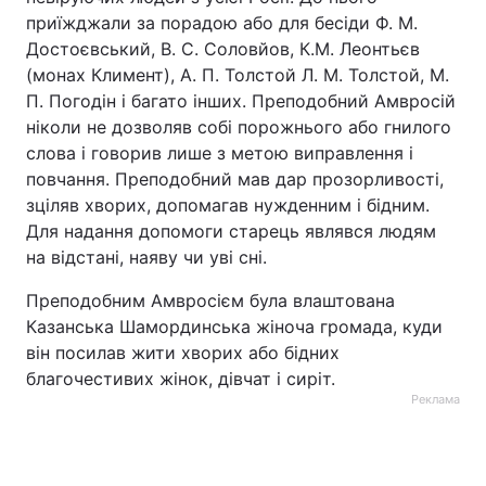
приїжджали за порадою або для бесіди Ф. М.
Достоєвський, В. С. Соловйов, К.М. Леонтьєв
(монах Климент), А. П. Толстой Л. М. Толстой, М.
П. Погодін і багато інших. Преподобний Амвросій
ніколи не дозволяв собі порожнього або гнилого
слова і говорив лише з метою виправлення і
повчання. Преподобний мав дар прозорливості,
зціляв хворих, допомагав нужденним і бідним.
Для надання допомоги старець являвся людям
на відстані, наяву чи уві сні.
Преподобним Амвросієм була влаштована
Казанська Шамординська жіноча громада, куди
він посилав жити хворих або бідних
благочестивих жінок, дівчат і сиріт.
Реклама