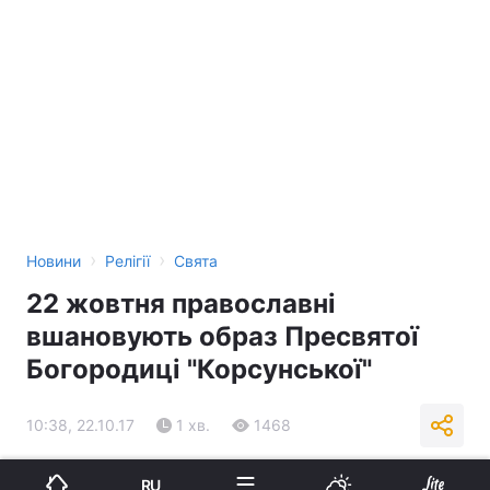
›
›
Новини
Релігії
Свята
22 жовтня православні
вшановують образ Пресвятої
Богородиці "Корсунської"
10:38, 22.10.17
1 хв.
1468
Підпишіться на нас в Google
RU