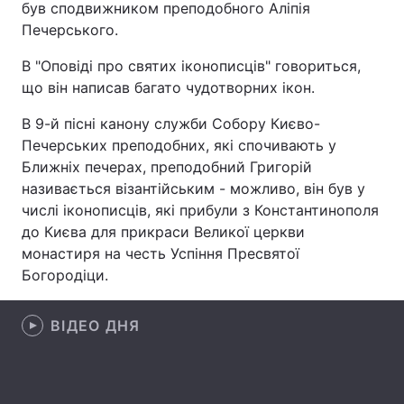
був сподвижником преподобного Аліпія
Печерського.
В "Оповіді про святих іконописців" говориться,
Головна
Війна
що він написав багато чудотворних ікон.
Україна
Політика
В 9-й пісні канону служби Собору Києво-
Печерських преподобних, які спочивають у
Економіка
Світ
Ближніх печерах, преподобний Григорій
називається візантійським - можливо, він був у
Спорт
Наука
числі іконописців, які прибули з Константинополя
до Києва для прикраси Великої церкви
Техно і зв'язок
Лайт
монастиря на честь Успіння Пресвятої
Богородіци.
Зброя
Інциденти
Здоров'я
Туризм
ВІДЕО ДНЯ
Цікавинки
Погода
Екологія
Регіони