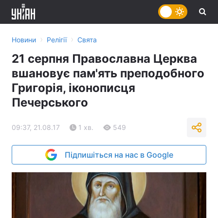
›
›
Новини
Релігії
Свята
21 серпня Православна Церква
вшановує пам'ять преподобного
Григорія, іконописця
Печерського
09:37, 21.08.17
1 хв.
549
Підпишіться на нас в Google