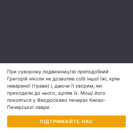
Лонгріди
Відео з Youtube
Статті
Інтерв'ю
Думки
Архів
Вакансії
Контакти
При суворому подвижництві преподобний
Григорій ніколи не дозволяв собі іншої їжі, крім
Послуги
невареної (трави) і, даючи її хворим, які
приходили до нього, зціляв їх. Мощі його
покояться у Феодосієвих печерах Києво-
Печерської лаври.
ПІДТРИМАЙТЕ НАС