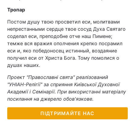
Тропар
Постом душу твою просветил еси, молитвами
непрестанными сердце твое сосуд Духа Святаго
соделал еси, преподобне отче наш Пимене;
темже вся вражия ополчения крепко посрамил
еси и, яко победоносец истинный, воздаяние
получил еси от Христа Бога. Тому помолися о
душах наших.
Проект "Православні свята" реалізований
"УНІАН-Релігії" за сприяння Київської Духовної
Академії і Семінарії. При використанні матеріалу
посилання на джерело обов'язкове.
ПІДТРИМАЙТЕ НАС