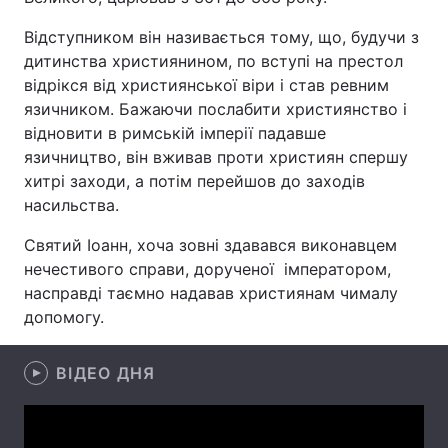
Відступником він називається тому, що, будучи з
дитинства християнином, по вступі на престол
відрікся від християнської віри і став ревним
Головна
Війна
язичником. Бажаючи послабити християнство і
Україна
Політика
відновити в римській імперії падавше
язичництво, він вживав проти християн спершу
Економіка
Світ
хитрі заходи, а потім перейшов до заходів
насильства.
Спорт
Наука
Святий Іоанн, хоча зовні здавався виконавцем
Техно і зв'язок
Лайт
нечестивого справи, дорученої імператором,
насправді таємно надавав християнам чималу
Зброя
Інциденти
допомогу.
Здоров'я
Туризм
ВІДЕО ДНЯ
Цікавинки
Погода
Екологія
Регіони