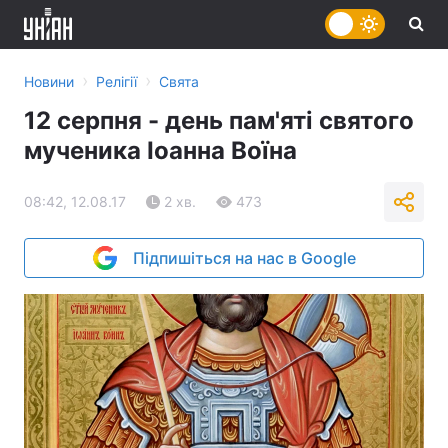
›
›
Новини
Релігії
Свята
12 серпня - день пам'яті святого
мученика Іоанна Воїна
08:42, 12.08.17
2 хв.
473
Підпишіться на нас в Google