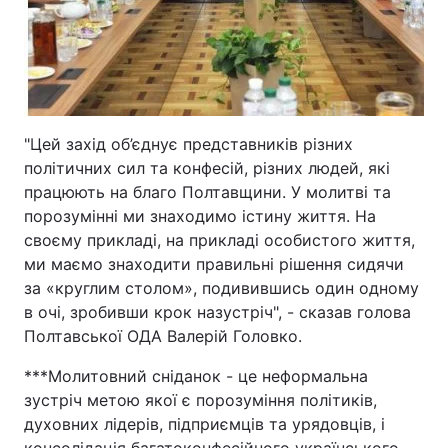
"Цей захід об’єднує представників різних
політичних сил та конфесій, різних людей, які
працюють на благо Полтавщини. У молитві та
порозумінні ми знаходимо істину життя. На
своєму прикладі, на прикладі особистого життя,
ми маємо знаходити правильні рішення сидячи
за «круглим столом», подивившись один одному
в очі, зробивши крок назустріч", - сказав голова
Полтавської ОДА Валерій Головко.
***Молитовний сніданок - це неформальна
зустріч метою якої є порозуміння політиків,
духовних лідерів, підприємців та урядовців, і