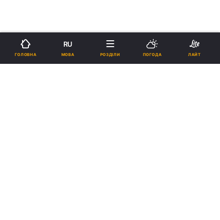
RU
МОВА
ГОЛОВНА
РОЗДІЛИ
ПОГОДА
ЛАЙТ
›
›
Новини
Релігії
Світ
Мощі цариці Кетеван на півроку
повернуться в Грузію
18:26, 11.08.17
3 хв.
1650
Підпишіться на нас в Google