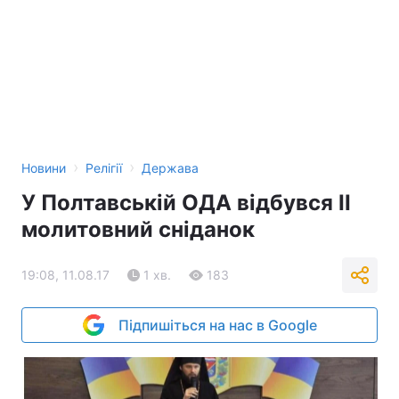
›
›
Новини
Релігії
Держава
У Полтавській ОДА відбувся ІІ
молитовний сніданок
19:08, 11.08.17
1 хв.
183
Підпишіться на нас в Google