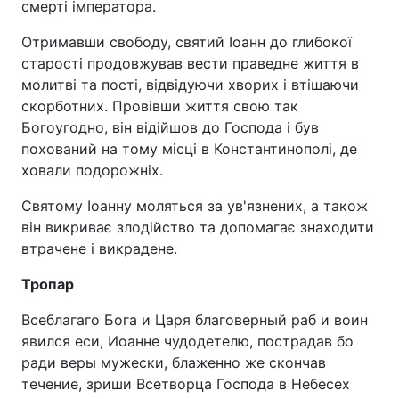
смерті імператора.
Тема оформлення
Отримавши свободу, святий Іоанн до глибокої
старості продовжував вести праведне життя в
молитві та пості, відвідуючи хворих і втішаючи
скорботних. Провівши життя свою так
Богоугодно, він відійшов до Господа і був
похований на тому місці в Константинополі, де
ховали подорожніх.
Святому Іоанну моляться за ув'язнених, а також
він викриває злодійство та допомагає знаходити
втрачене і викрадене.
Тропар
Всеблагаго Бога и Царя благоверный раб и воин
явился еси, Иоанне чудодетелю, пострадав бо
ради веры мужески, блаженно же скончав
течение, зриши Всетворца Господа в Небесех