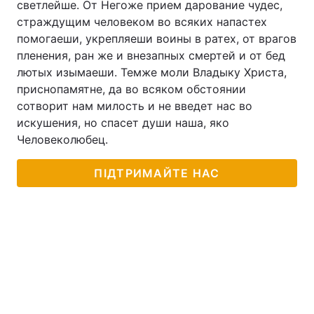
светлейше. От Негоже прием дарование чудес,
страждущим человеком во всяких напастех
помогаеши, укрепляеши воины в ратех, от врагов
пленения, ран же и внезапных смертей и от бед
лютых изымаеши. Темже моли Владыку Христа,
приснопамятне, да во всяком обстоянии
сотворит нам милость и не введет нас во
искушения, но спасет души наша, яко
Человеколюбец.
ПІДТРИМАЙТЕ НАС