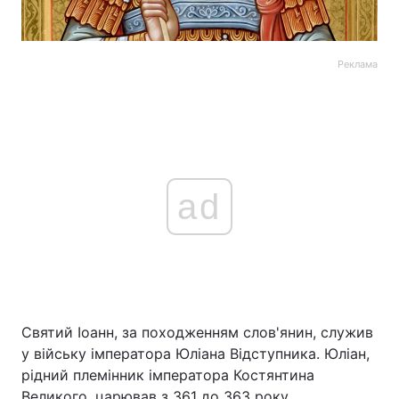
Реклама
ad
Святий Іоанн, за походженням слов'янин, служив
у війську імператора Юліана Відступника. Юліан,
рідний племінник імператора Костянтина
Великого, царював з 361 до 363 року.