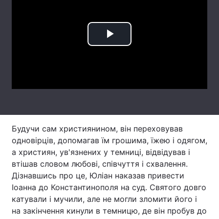
Лонгріди
Play
Відео з Youtube
Статті
Video
Інтерв'ю
Думки
Архів
Вакансії
Контакти
Будучи сам християнином, він переховував
Послуги
одновірців, допомагав їм грошима, їжею і одягом,
а християн, ув'язнених у темниці, відвідував і
втішав словом любові, співчуття і схвалення.
Дізнавшись про це, Юліан наказав привести
Іоанна до Константинополя на суд. Святого довго
катували і мучили, але не могли зломити його і
на закінчення кинули в темницю, де він пробув до