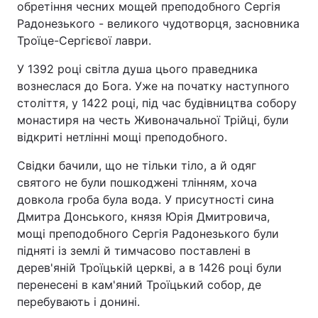
обретіння чесних мощей преподобного Сергія
Радонезького - великого чудотворця, засновника
Троїце-Сергієвої лаври.
Головна
Війна
У 1392 році світла душа цього праведника
вознеслася до Бога. Уже на початку наступного
Україна
Політика
століття, у 1422 році, під час будівництва собору
монастиря на честь Живоначальної Трійці, були
Економіка
Світ
відкриті нетлінні мощі преподобного.
Спорт
Наука
Свідки бачили, що не тільки тіло, а й одяг
святого не були пошкоджені тлінням, хоча
Техно і зв'язок
Лайт
довкола гроба була вода. У присутності сина
Дмитра Донського, князя Юрія Дмитровича,
Зброя
Інциденти
мощі преподобного Сергія Радонезького були
Здоров'я
Туризм
підняті із землі й тимчасово поставлені в
дерев'яній Троїцькій церкві, а в 1426 році були
Цікавинки
Погода
перенесені в кам'яний Троїцький собор, де
перебувають і донині.
Екологія
Регіони