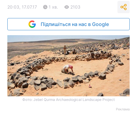
20:03, 17.07.17
1 хв.
2103
Підпишіться на нас в Google
Фото: Jebel Qurma Archaeological Landscape Project
Реклама