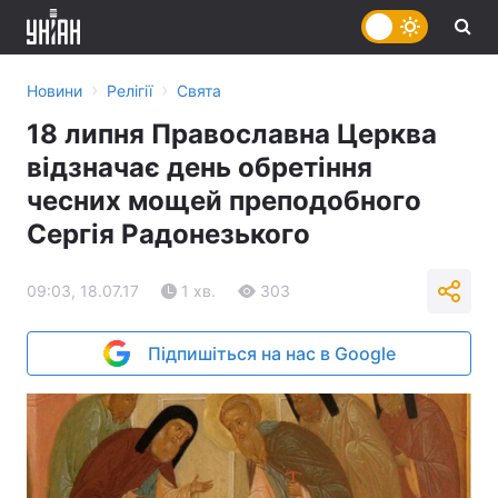
›
›
Новини
Релігії
Свята
18 липня Православна Церква
відзначає день обретіння
чесних мощей преподобного
Сергія Радонезького
09:03, 18.07.17
1 хв.
303
Підпишіться на нас в Google