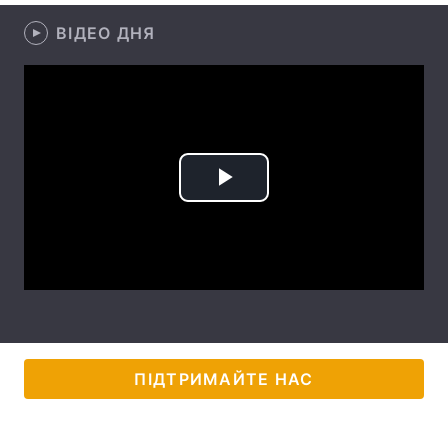
ВІДЕО ДНЯ
Лонгріди
Відео з Youtube
Статті
Інтерв'ю
Думки
Архів
Вакансії
Play
Контакти
Video
Послуги
ПІДТРИМАЙТЕ НАС