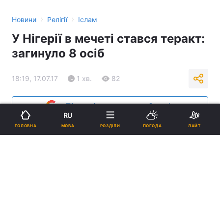
›
›
Новини
Релігії
Іслам
У Нігерії в мечеті стався теракт:
загинуло 8 осіб
18:19, 17.07.17
1 хв.
82
Підпишіться на нас в Google
RU
МОВА
ГОЛОВНА
РОЗДІЛИ
ПОГОДА
ЛАЙТ