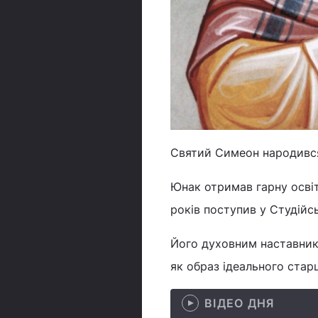
Святий Симеон народився 
Юнак отримав гарну освіт
років поступив у Студійс
Його духовним наставнико
як образ ідеального старц
ВІДЕО ДНЯ