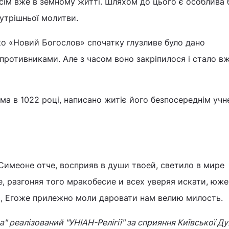
всім вже в земному житті. Шляхом до цього є особлива
утрішньої молитви.
ко «Новий Богослов» спочатку глузливе було дано
противниками. Але з часом воно закріпилося і стало в
іма в 1022 році, написано житіє його безпосереднім уч
Симеоне отче, восприяв в души твоей, светило в мире
, разгоняя того мракобесие и всех уверяя искати, юже
а, Егоже прилежно моли даровати нам велию милость.
" реалізований "УНІАН-Релігії" за сприяння Київської Ду