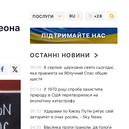
RU
+28
ПОСЛУГИ
еона
ПІДТРИМАЙТЕ НАС
ОСТАННІ НОВИНИ
06:00
6 серпня: церковне свято сьогодні,
яка прикмета на Яблучний Спас обіцяє
щастя
05:54
У 1970 році спроба захистити
природу в США перетворилася на
екологічну катастрофу
05:32
Ударами по Києву Путін рятує свій
авторитет в очах росіян, - Sky News
04:55
Вівсянка проти граноли: дієтологи