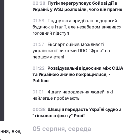
02:28
Путін перегруповує бойові дії в
Україні: у WSJ розповіли, чого він прагне
01:58
Подружжя придбало недорогий
будинок в Італії, але незабаром виявився
головний підступ
01:57
Експерт оцінив можливсті
української системи ППО "Фрея" на
першому етапі
01:22
Розвідувальні відносини між США
та Україною значно покращилися, -
Politico
01:01
4 дати народження людей, які
найлегше пробачають
00:38
Швеція передасть Україні судно з
"тіньового флоту" Росії
05 серпня, середа
ня, яке,