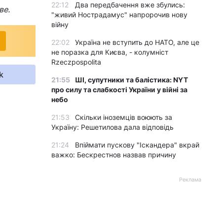
22:12
Два передбачення вже збулись:
ве.
"живий Нострадамус" напророчив нову
війну
22:02
Україна не вступить до НАТО, але це
не поразка для Києва, - колумніст
Rzeczpospolita
k
21:55
ШІ, супутники та балістика: NYT
про силу та слабкості України у війні за
небо
21:53
Скільки іноземців воюють за
Україну: Решетилова дала відповідь
21:24
Впіймати пускову "Іскандера" вкрай
важко: Бескрестнов назвав причину
Реклама