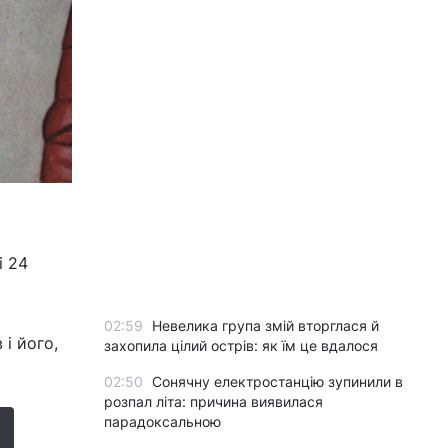
і 24
02:59
Невелика група змій вторглася й
і його,
захопила цілий острів: як їм це вдалося
02:50
Сонячну електростанцію зупинили в
розпал літа: причина виявилася
парадоксальною