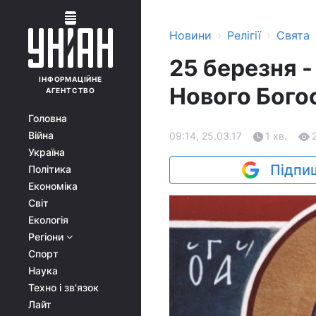
›
›
Новини
Релігії
Свята
25 березня 
ІНФОРМАЦІЙНЕ
Нового Бого
АГЕНТСТВО
Головна
Війна
09:14, 25.03.17
1 хв.
Україна
Підпиш
Політика
Економіка
Світ
Екологія
Регіони
Спорт
Наука
Техно і зв'язок
Лайт