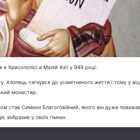
в Хрисополісі в Малій Азії у 949 році.
у. Хлопець тягнувся до усамітненого життя і тому у віц
ький монастир.
м став Симеон Благоговійний, якого він дуже поважав 
я, зобразив у своїх гімнах.