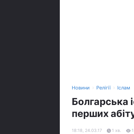
›
›
Новини
Релігії
Іслам
Болгарська 
перших абіту
18:18, 24.03.17
1 хв.
1