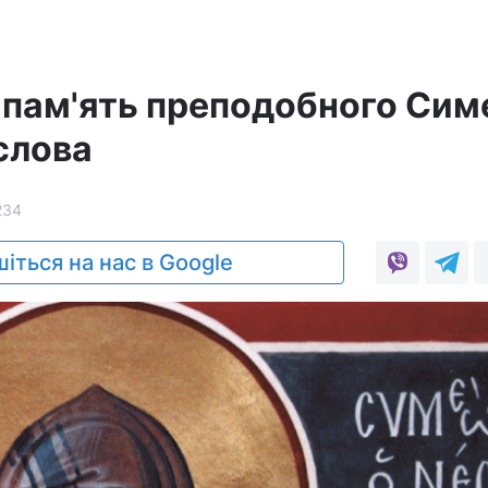
- пам'ять преподобного Сим
слова
234
іться на нас в Google