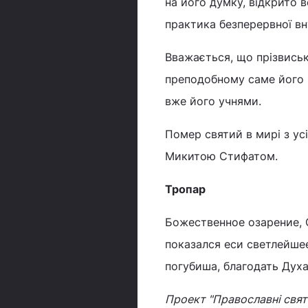
на його думку, відкрито 
практика безперервної вн
Вважається, що прізвись
преподобному саме його 
вже його учнями.
Помер святий в мирі з ус
Микитою Стифатом.
Тропар
Божественное озарение, 
показался еси светлейшее
погубиша, благодать Дух
Проект "Православні свята