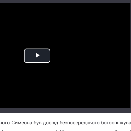
Play
Video
ного Симеона був досвід безпосереднього богоспілкуван