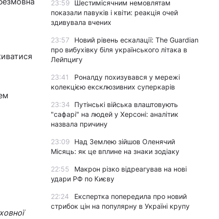
 безмовна
23:59
Шестимісячним немовлятам
показали павуків і квіти: реакція очей
здивувала вчених
23:57
Новий рівень ескалації: The Guardian
про вибухівку біля українського літака в
живатися
Лейпцигу
23:41
Роналду похизувався у мережі
колекцією ексклюзивних суперкарів
нем
23:34
Путінські війська влаштовують
"сафарі" на людей у Херсоні: аналітик
назвала причину
23:09
Над Землею зійшов Оленячий
Місяць: як це вплине на знаки зодіаку
22:55
Макрон різко відреагував на нові
удари РФ по Києву
22:24
Експертка попередила про новий
стрибок цін на популярну в Україні крупу
ховної