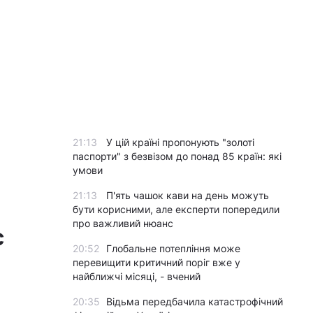
21:13
У цій країні пропонують "золоті
паспорти" з безвізом до понад 85 країн: які
умови
21:13
П'ять чашок кави на день можуть
бути корисними, але експерти попередили
про важливий нюанс
є
20:52
Глобальне потепління може
перевищити критичний поріг вже у
найближчі місяці, - вчений
20:35
Відьма передбачила катастрофічний