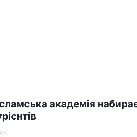
ісламська академія набира
рієнтів
42