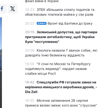
фінал війни в Україні
20:33
ЗПЕК збільшила сплату податків та
обов'язкових платежів майже у сім разів
20:23
Фронт від Балтики до Іраку
ДУМКА
20:15
Зеленський допустив, що партнери
притримали антибалістику, щоб Україна
була "поступливою"
20:08
Кінологи назвали 7 звичок собак, які
доводять їхню безмежну відданість
19:56
"У січні по Москві та Петербургу
ходитимуть ведмеді": нардеп назвав
слабке місце Росії
19:42
Спецслужби РФ готували замах на
керівника німецького виробника дронів, -
Die Zeit
19:30
Місячне затемнення 28 серпня
принесе великі зміни: кого воно "струсоне"