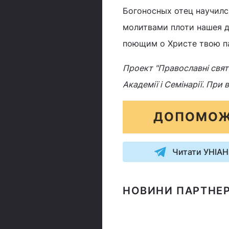
Богоносных отец научилс
молитвами плоти нашея д
поющим о Христе твою п
Проект "Православні свята
Академії і Семінарії. При
ДОПОМОЖ
Читати УНІАН
НОВИНИ ПАРТНЕР