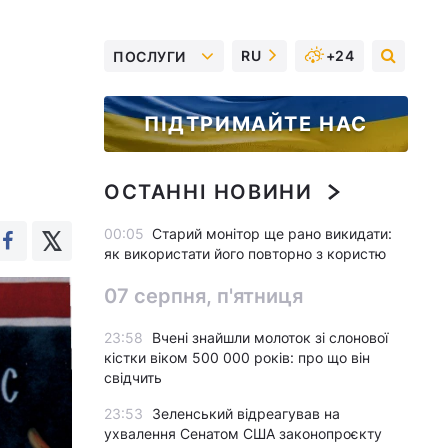
RU
+24
ПОСЛУГИ
ПІДТРИМАЙТЕ НАС
ОСТАННІ НОВИНИ
00:05
Старий монітор ще рано викидати:
як використати його повторно з користю
07 серпня, п'ятниця
23:58
Вчені знайшли молоток зі слонової
кістки віком 500 000 років: про що він
свідчить
23:53
Зеленський відреагував на
ухвалення Сенатом США законопроєкту