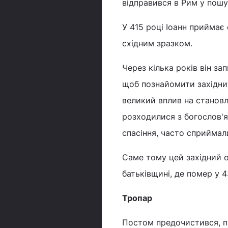
відправився в Рим у пошук
У 415 році Іоанн приймає
східним зразком.
Через кілька років він за
щоб познайомити західних
великий вплив на становл
розходилися з богослов'я
спасіння, часто сприймал
Саме тому цей західний о
батьківщині, де помер у 4
Тропар
Постом предочистився, п