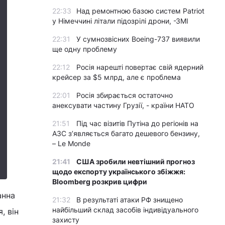
22:33
Над ремонтною базою систем Patriot
у Німеччині літали підозрілі дрони, -ЗМІ
22:31
У сумнозвісних Boeing-737 виявили
ще одну проблему
22:12
Росія нарешті повертає свій ядерний
крейсер за $5 млрд, але є проблема
22:01
Росія збирається остаточно
анексувати частину Грузії, - країни НАТО
21:51
Під час візитів Путіна до регіонів на
АЗС з’являється багато дешевого бензину,
– Le Monde
21:41
США зробили невтішний прогноз
щодо експорту українського збіжжя:
Bloomberg розкрив цифри
анна
21:32
В результаті атаки РФ знищено
найбільший склад засобів індивідуального
, він
захисту