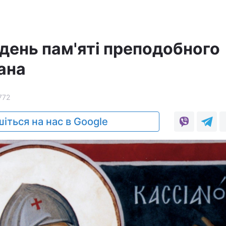
 день пам'яті преподобного
ана
772
іться на нас в Google