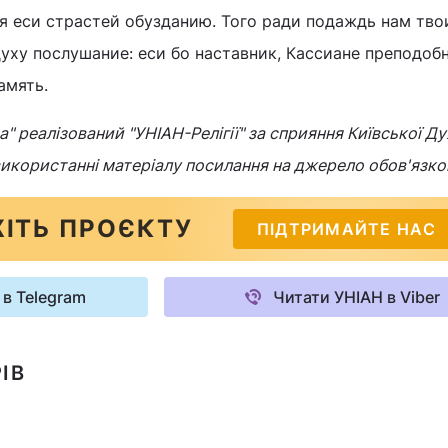
я еси страстей обузданию. Того ради подаждь нам тв
уху послушание: еси бо наставник, Кассиане преподобн
амять.
" реалізований "УНІАН-Релігії" за сприяння Київської Ду
 використанні матеріалу посилання на джерело обов'язко
ІТЬ ПРОЄКТУ
ПІДТРИМАЙТЕ НАС
 в Telegram
Читати УНІАН в Viber
ІВ