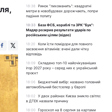
18:38
Ринок "лихоманить": квадратні
ля,
метри в новобудовах дорожчають, попри
падіння попиту
18:33
База ФСБ, кораблі та ЗРК "Бук":
Мадяр розкрив результати ударів по
російським цілям (відео)
18:20
Коли їсти помідори для повного
засвоєння вітамінів: вчені дали чітку
відповідь
18:09
Складено топ-10 найочікуваніших
ігор 2027 року – серед них є український
проєкт
18:06
Бюджетний вибір: названо головний
автомобільний бестселер у Європі
18:02
У двох районах Києва зникло світло:
в ДТЕК назвали причину
18:00
Гороскоп на 8 серпня за картами