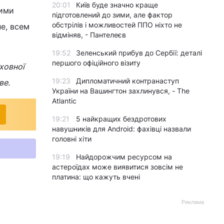
20:01
Київ буде значно краще
оими
підготовлений до зими, але фактор
обстрілів і можливостей ППО ніхто не
е, всем
відміняв, - Пантелеєв
19:52
Зеленський прибув до Сербії: деталі
першого офіційного візиту
ховної
19:23
Дипломатичний контранаступ
ве.
України на Вашингтон захлинувся, - The
Atlantic
19:21
5 найкращих бездротових
навушників для Android: фахівці назвали
головні хіти
19:19
Найдорожчим ресурсом на
астероїдах може виявитися зовсім не
платина: що кажуть вчені
Реклама