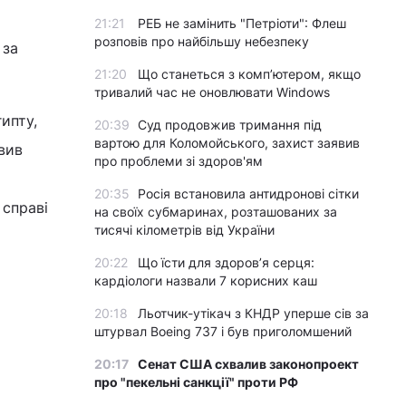
21:21
РЕБ не замінить "Петріоти": Флеш
розповів про найбільшу небезпеку
 за
21:20
Що станеться з комп’ютером, якщо
тривалий час не оновлювати Windows
ипту,
20:39
Суд продовжив тримання під
вартою для Коломойського, захист заявив
вив
про проблеми зі здоров'ям
20:35
Росія встановила антидронові сітки
 справі
на своїх субмаринах, розташованих за
тисячі кілометрів від України
20:22
Що їсти для здоров’я серця:
кардіологи назвали 7 корисних каш
20:18
Льотчик-утікач з КНДР уперше сів за
штурвал Boeing 737 і був приголомшений
20:17
Сенат США схвалив законопроект
про "пекельні санкції" проти РФ