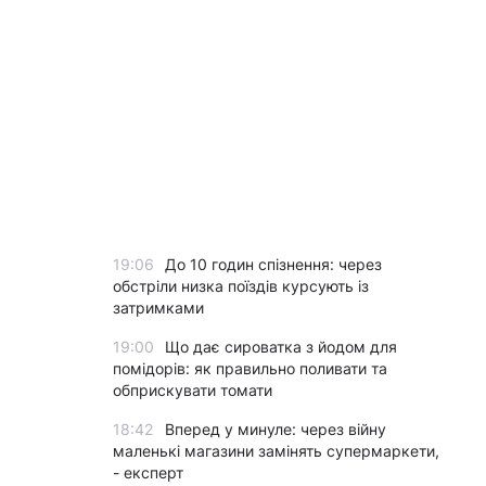
19:06
До 10 годин спізнення: через
обстріли низка поїздів курсують із
затримками
19:00
Що дає сироватка з йодом для
помідорів: як правильно поливати та
обприскувати томати
18:42
Вперед у минуле: через війну
маленькі магазини замінять супермаркети,
- експерт