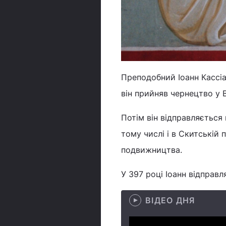
Преподобний Іоанн Кассіа
він прийняв чернецтво у В
Потім він відправляється
тому числі і в Скитській 
подвижництва.
У 397 році Іоанн відправ
ВІДЕО ДНЯ