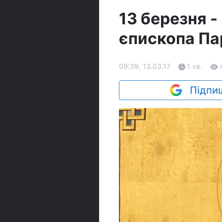
13 березня -
єпископа Па
09:39, 13.03.17
1 хв.
Підпиш