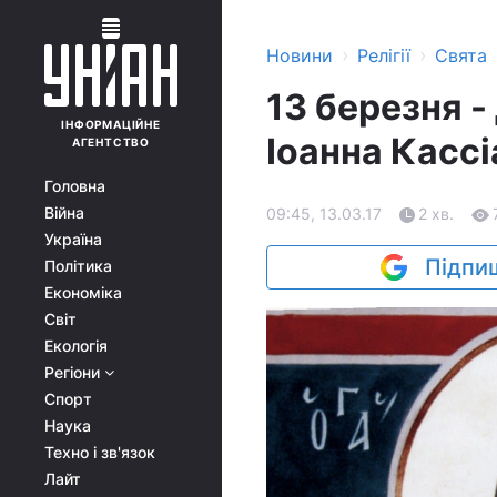
›
›
Новини
Релігії
Свята
13 березня -
ІНФОРМАЦІЙНЕ
Іоанна Кассі
АГЕНТСТВО
Головна
Війна
09:45, 13.03.17
2 хв.
Україна
Підпиш
Політика
Економіка
Світ
Екологія
Регіони
Спорт
Наука
Техно і зв'язок
Лайт