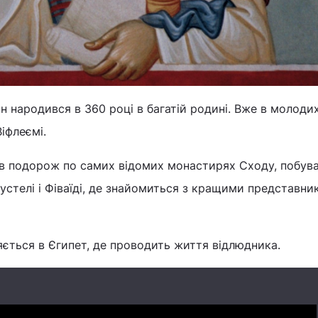
н народився в 360 році в багатій родині. Вже в молоди
іфлеємі.
 в подорож по самих відомих монастирях Сходу, побув
пустелі і Фіваїді, де знайомиться з кращими представн
ляється в Єгипет, де проводить життя відлюдника.