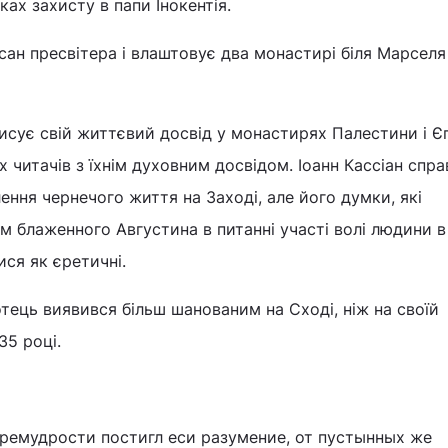
ах захисту в папи Інокентія.
 сан пресвітера і влаштовує два монастирі біля Марселя
писує свій життєвий досвід у монастирях Палестини і Єг
 читачів з їхнім духовним досвідом. Іоанн Кассіан спра
ення чернечого життя на Заході, але його думки, які
м блаженного Августина в питанні участі волі людини в
ися як єретичні.
тець виявився більш шанованим на Сході, ніж на своїй
35 році.
ремудрости постигл еси разумение, от пустынных же