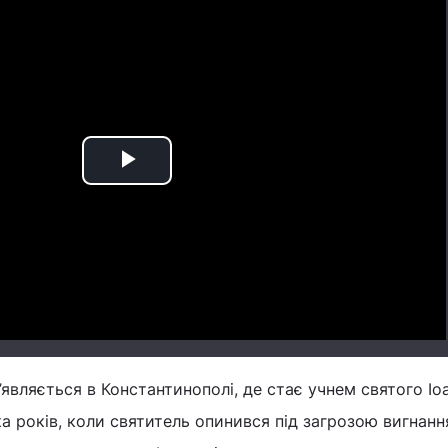
Play
Video
з’являється в Константинополі, де стає учнем святого Іо
а років, коли святитель опинився під загрозою вигнання