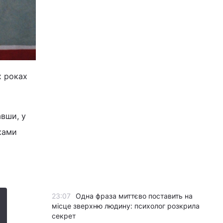
х роках
авши, у
иками
23:07
Одна фраза миттєво поставить на
місце зверхню людину: психолог розкрила
секрет