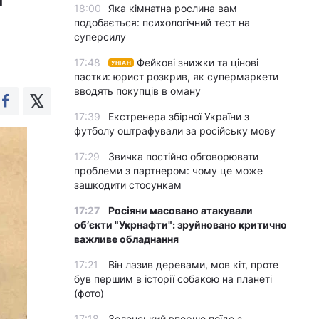
18:00
Яка кімнатна рослина вам
подобається: психологічний тест на
суперсилу
17:48
Фейкові знижки та цінові
УНІАН
пастки: юрист розкрив, як супермаркети
вводять покупців в оману
17:39
Екстренера збірної України з
футболу оштрафували за російську мову
17:29
Звичка постійно обговорювати
проблеми з партнером: чому це може
зашкодити стосункам
17:27
Росіяни масовано атакували
обʼєкти "Укрнафти": зруйновано критично
важливе обладнання
17:21
Він лазив деревами, мов кіт, проте
був першим в історії собакою на планеті
(фото)
17:18
Зеленський вперше поїде з