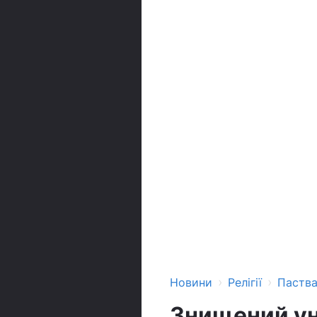
›
›
Новини
Релігії
Паств
Знищений ун