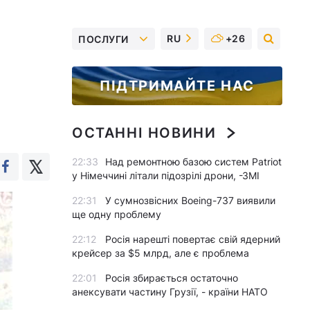
RU
+26
ПОСЛУГИ
ПІДТРИМАЙТЕ НАС
ОСТАННІ НОВИНИ
22:33
Над ремонтною базою систем Patriot
у Німеччині літали підозрілі дрони, -ЗМІ
22:31
У сумнозвісних Boeing-737 виявили
ще одну проблему
22:12
Росія нарешті повертає свій ядерний
крейсер за $5 млрд, але є проблема
22:01
Росія збирається остаточно
анексувати частину Грузії, - країни НАТО