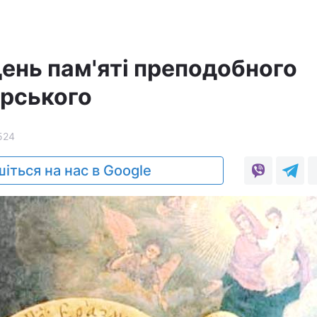
день пам'яті преподобного
рського
524
іться на нас в Google