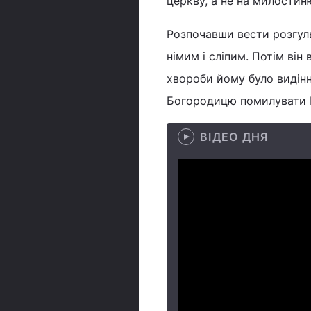
церкву, а не на милостин
Розпочавши вести розгуль
німим і сліпим. Потім він
хвороби йому було видінн
Богородицю помилувати 
ВІДЕО ДНЯ