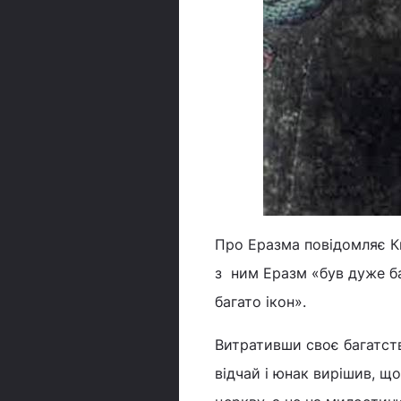
Про Еразма повідомляє К
з ним Еразм «був дуже ба
багато ікон».
Витративши своє багатств
відчай і юнак вирішив, щ