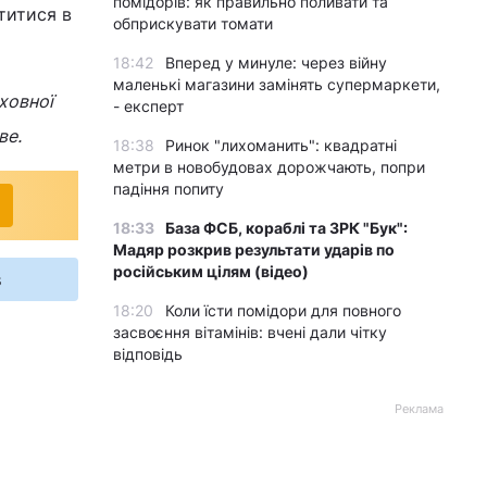
помідорів: як правильно поливати та
титися в
обприскувати томати
18:42
Вперед у минуле: через війну
маленькі магазини замінять супермаркети,
ховної
- експерт
ве.
18:38
Ринок "лихоманить": квадратні
метри в новобудовах дорожчають, попри
падіння попиту
18:33
База ФСБ, кораблі та ЗРК "Бук":
Мадяр розкрив результати ударів по
російським цілям (відео)
s
18:20
Коли їсти помідори для повного
засвоєння вітамінів: вчені дали чітку
відповідь
Реклама