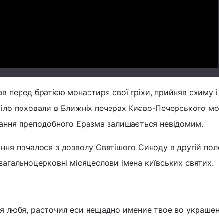
Video
ав перед братією монастиря свої гріхи, прийняв схиму і
тіло поховали в Ближніх печерах Києво-Печерського мо
ання преподобного Еразма залишається невідомим.
ння почалося з дозволу Святішого Синоду в другій пол
 загальноцерковні місяцеслови імена київських святих.
я любя, расточил еси нещадно имение твое во украшен