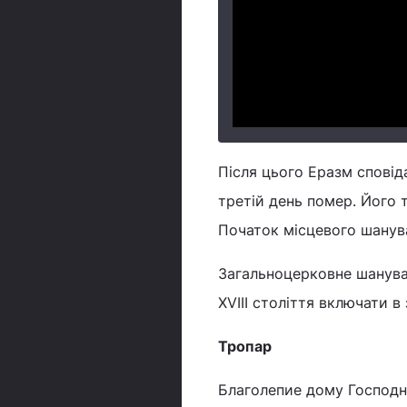
Після цього Еразм сповід
третій день помер. Його 
Початок місцевого шанув
Загальноцерковне шанува
XVIII століття включати в
Тропар
Благолепие дому Господн