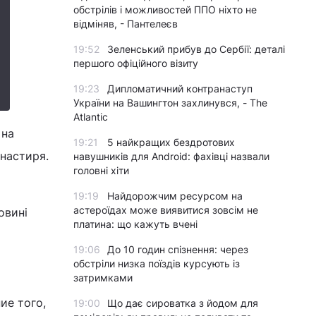
обстрілів і можливостей ППО ніхто не
відміняв, - Пантелеєв
19:52
Зеленський прибув до Сербії: деталі
першого офіційного візиту
19:23
Дипломатичний контранаступ
України на Вашингтон захлинувся, - The
Atlantic
 на
19:21
5 найкращих бездротових
настиря.
навушників для Android: фахівці назвали
головні хіти
19:19
Найдорожчим ресурсом на
астероїдах може виявитися зовсім не
овині
платина: що кажуть вчені
19:06
До 10 годин спізнення: через
обстріли низка поїздів курсують із
затримками
ие того,
19:00
Що дає сироватка з йодом для