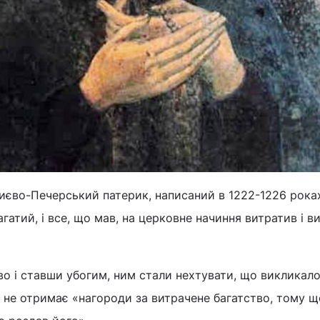
иєво-Печерський патерик, написаний в 1222-1226 роках
гатий, і все, що мав, на церковне начиння витратив і в
о і ставши убогим, ним стали нехтувати, що викликало
о не отримає «нагороди за витрачене багатство, тому щ