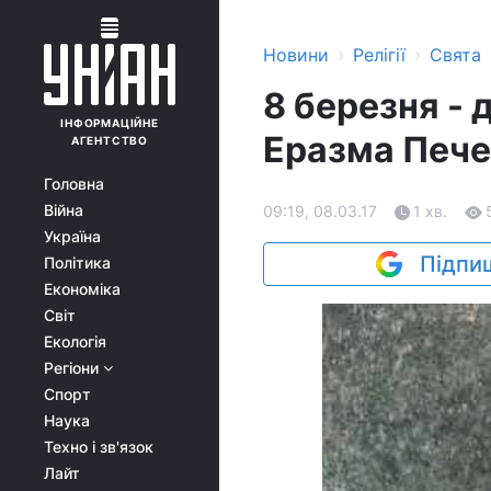
›
›
Новини
Релігії
Свята
8 березня - 
ІНФОРМАЦІЙНЕ
Еразма Пече
АГЕНТСТВО
Головна
Війна
09:19, 08.03.17
1 хв.
Україна
Підпиш
Політика
Економіка
Світ
Екологія
Регіони
Спорт
Наука
Техно і зв'язок
Лайт