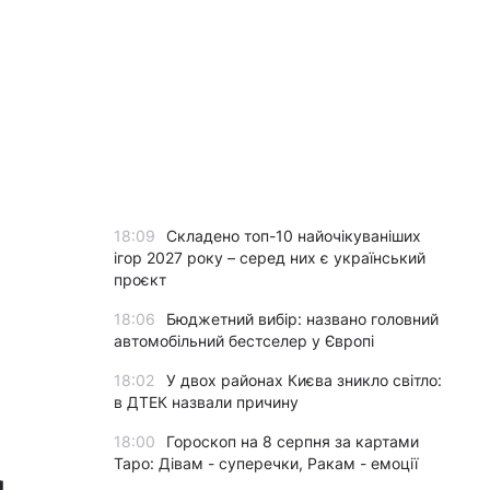
18:09
Складено топ-10 найочікуваніших
ігор 2027 року – серед них є український
проєкт
18:06
Бюджетний вибір: названо головний
автомобільний бестселер у Європі
18:02
У двох районах Києва зникло світло:
в ДТЕК назвали причину
18:00
Гороскоп на 8 серпня за картами
Таро: Дівам - суперечки, Ракам - емоції
м