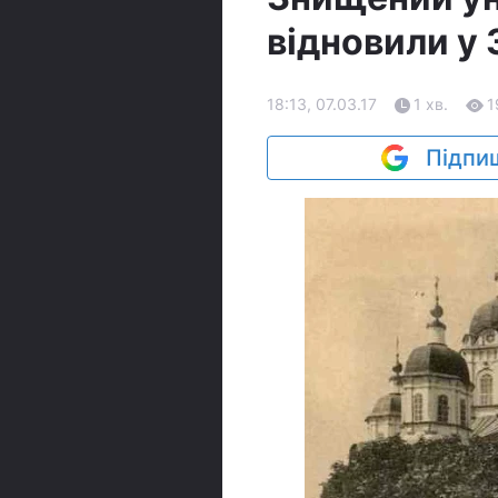
відновили у
18:13, 07.03.17
1 хв.
1
Підпиш