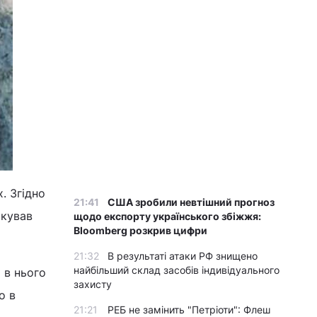
. Згідно
21:41
США зробили невтішний прогноз
икував
щодо експорту українського збіжжя:
Bloomberg розкрив цифри
21:32
В результаті атаки РФ знищено
найбільший склад засобів індивідуального
 в нього
захисту
о в
21:21
РЕБ не замінить "Петріоти": Флеш