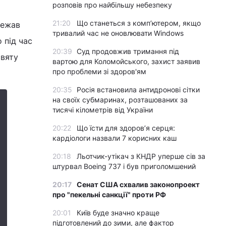
розповів про найбільшу небезпеку
21:20
Що станеться з комп’ютером, якщо
лежав
тривалий час не оновлювати Windows
 під час
20:39
Суд продовжив тримання під
святу
вартою для Коломойського, захист заявив
про проблеми зі здоров'ям
20:35
Росія встановила антидронові сітки
на своїх субмаринах, розташованих за
тисячі кілометрів від України
20:22
Що їсти для здоров’я серця:
кардіологи назвали 7 корисних каш
20:18
Льотчик-утікач з КНДР уперше сів за
штурвал Boeing 737 і був приголомшений
20:17
Сенат США схвалив законопроект
про "пекельні санкції" проти РФ
20:01
Київ буде значно краще
підготовлений до зими, але фактор