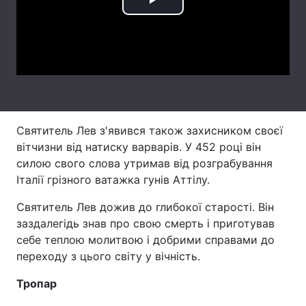
Play
Лонгріди
Video
Відео з Youtube
Статті
Інтерв'ю
Думки
Архів
Вакансії
Святитель Лев з'явився також захисником своєї
вітчизни від натиску варварів. У 452 році він
Контакти
силою свого слова утримав від розграбування
Італії грізного ватажка гунів Аттілу.
Послуги
Святитель Лев дожив до глибокої старості. Він
заздалегідь знав про свою смерть і приготував
себе теплою молитвою і добрими справами до
переходу з цього світу у вічність.
Тропар