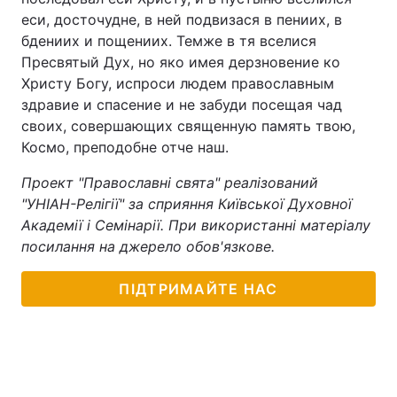
еси, досточудне, в ней подвизася в пениих, в
бдениих и пощениих. Темже в тя вселися
Пресвятый Дух, но яко имея дерзновение ко
Христу Богу, испроси людем православным
здравие и спасение и не забуди посещая чад
своих, совершающих священную память твою,
Космо, преподобне отче наш.
Проект "Православні свята" реалізований
"УНІАН-Релігії" за сприяння Київської Духовної
Академії і Семінарії. При використанні матеріалу
посилання на джерело обов'язкове.
ПІДТРИМАЙТЕ НАС