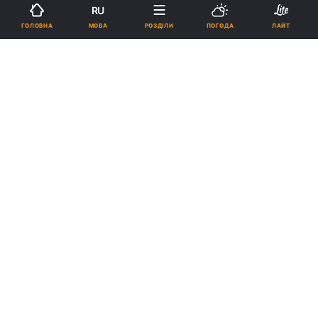
RU
Підпишіться на нас в Google
МОВА
ГОЛОВНА
РОЗДІЛИ
ПОГОДА
ЛАЙТ
Реклама
ad