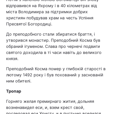
відправився на Яхрому і в 40 кілометрах від
міста Володимира за підтримки добрих
християн побудував храм на честь Успіння
Пресвятої Богородиці.
До преподобного стали збиратися браття, і
утворився монастир. Преподобний Косма був
обраний ігуменом. Слава про чернечі подвиги
святого доходила в ті часи навіть до великого
князя.
Преподобний Косма помер у глибокій старості в
лютому 1492 року і був похований у заснованій
ним обителі.
Тропар
Горняго желая премирнаго жития, дольняя
возненавидел еси, и, взем крест свой,
последовал еси Христу, и в пустыню вселился