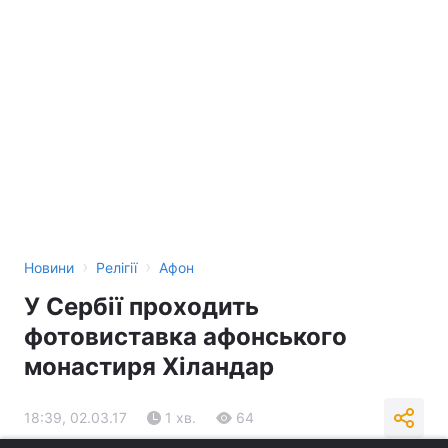
›
›
Новини
Релігії
Афон
У Сербії проходить
фотовиставка афонського
монастиря Хіландар
18:39, 02.03.17
1 хв.
64