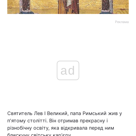
Реклама
ad
Святитель Лев I Великий, папа Римський жив у
п'ятому столітті. Він отримав прекрасну і
різнобічну освіту, яка відкривала перед ним
блискучу світську кар'єру.