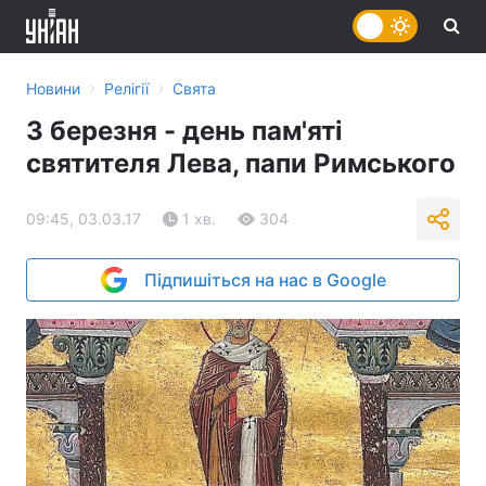
›
›
Новини
Релігії
Свята
3 березня - день пам'яті
святителя Лева, папи Римського
09:45, 03.03.17
1 хв.
304
Підпишіться на нас в Google