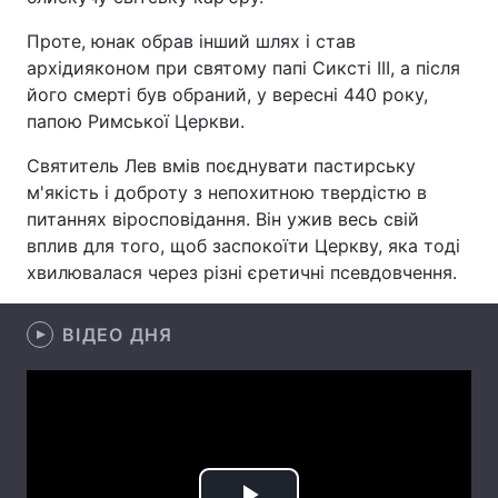
Проте, юнак обрав інший шлях і став
архідияконом при святому папі Сиксті III, а після
його смерті був обраний, у вересні 440 року,
Головна
Війна
папою Римської Церкви.
Україна
Політика
Святитель Лев вмів поєднувати пастирську
м'якість і доброту з непохитною твердістю в
Економіка
Світ
питаннях віросповідання. Він ужив весь свій
Спорт
Наука
вплив для того, щоб заспокоїти Церкву, яка тоді
хвилювалася через різні єретичні псевдовчення.
Техно і зв'язок
Лайт
ВІДЕО ДНЯ
Зброя
Інциденти
Здоров'я
Туризм
Цікавинки
Погода
Екологія
Регіони