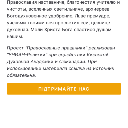
Православия наставниче, благочестия учителю и
чистоты, вселенныя светильниче, архиереев
Тема оформлення
Богодухновенное удобрение, Льве премудре,
ученьми твоими вся просветил еси, цевнице
духовная. Моли Христа Бога спастися душам
нашим.
Проект "Православные праздники" реализован
"УНИАН-Религии" при содействии Киевской
Духовной Академии и Семинарии. При
использовании материала ссылка на источник
обязательна.
ПІДТРИМАЙТЕ НАС