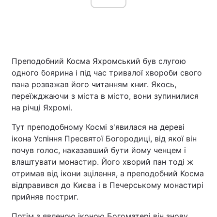
Преподобний Косма Яхромський був слугою
одного боярина і під час тривалої хвороби свого
пана розважав його читанням книг. Якось,
переїжджаючи з міста в місто, вони зупинилися
на річці Яхромі.
Тут преподобному Космі з'явилася на дереві
ікона Успіння Пресвятої Богородиці, від якої він
почув голос, наказавший бути йому ченцем і
влаштувати монастир. Його хворий пан тоді ж
отримав від ікони зцілення, а преподобний Косма
відправився до Києва і в Печерському монастирі
прийняв постриг.
Потім з явленою іконою Богоматері він знову