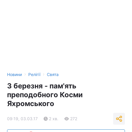
›
›
Новини
Релігії
Свята
3 березня - пам'ять
преподобного Косми
Яхромського
09:19, 03.03.17
2 хв.
272