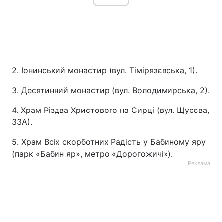
2. Іонинський монастир (вул. Тімірязєвська, 1).
3. Десятинний монастир (вул. Володимирська, 2).
4. Храм Різдва Христового на Сирці (вул. Щусєва,
33А).
5. Храм Всіх скорботних Радість у Бабиному яру
(парк «Бабин яр», метро «Дорогожичі»).
Реклама