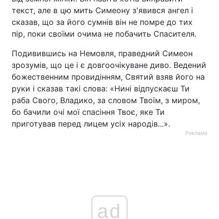
текст, але в цю мить Симеону з'явився ангел і
Тема оформлення
сказав, що за його сумнів він не помре до тих
пір, поки своїми очима не побачить Спасителя.
Подивившись на Немовля, праведний Симеон
зрозумів, що це і є довгоочікуване диво. Ведений
божественним провидінням, Святий взяв його на
руки і сказав такі слова: «Нині відпускаєш Ти
раба Свого, Владико, за словом Твоїм, з миром,
бо бачили очі мої спасіння Твоє, яке Ти
приготував перед лицем усіх народів...».
Реклама
ad