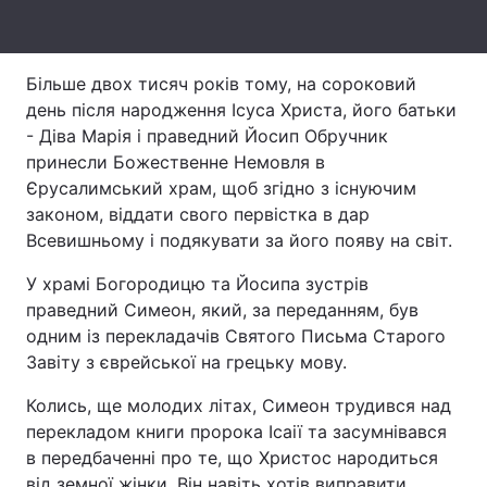
Лонгріди
Більше двох тисяч років тому, на сороковий
Відео з Youtube
Статті
день після народження Ісуса Христа, його батьки
- Діва Марія і праведний Йосип Обручник
Інтерв'ю
Думки
принесли Божественне Немовля в
Єрусалимський храм, щоб згідно з існуючим
Архів
Вакансії
законом, віддати свого первістка в дар
Всевишньому і подякувати за його появу на світ.
Контакти
У храмі Богородицю та Йосипа зустрів
Послуги
праведний Симеон, який, за переданням, був
одним із перекладачів Святого Письма Старого
Завіту з єврейської на грецьку мову.
Колись, ще молодих літах, Симеон трудився над
перекладом книги пророка Ісаії та засумнівався
в передбаченні про те, що Христос народиться
від земної жінки. Він навіть хотів виправити