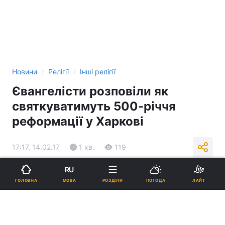
›
›
Новини
Релігії
Інші релігії
Євангелісти розповіли як
святкуватимуть 500-річчя
реформації у Харкові
17:17, 14.02.17
1 хв.
119
RU
Підпишіться на нас в Google
МОВА
ГОЛОВНА
РОЗДІЛИ
ПОГОДА
ЛАЙТ