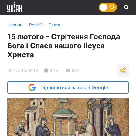
›
›
Новини
Релігії
Свята
15 лютого - Стрітення Господа
Бога і Спаса нашого Іісуса
Христа
00:15, 15.02.17
3 хв.
684
Підпишіться на нас в Google