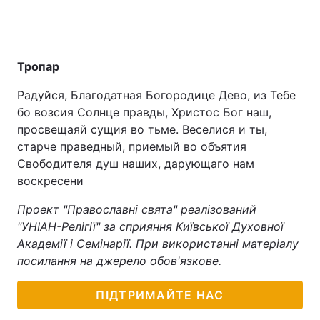
Тропар
Радуйся, Благодатная Богородице Дево, из Тебе
бо возсия Солнце правды, Христос Бог наш,
просвещаяй сущия во тьме. Веселися и ты,
старче праведный, приемый во объятия
Свободителя душ наших, дарующаго нам
воскресени
Проект "Православні свята" реалізований
"УНІАН-Релігії" за сприяння Київської Духовної
Академії і Семінарії. При використанні матеріалу
посилання на джерело обов'язкове.
ПІДТРИМАЙТЕ НАС