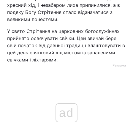
хресний хід, і незабаром лиха припинилися, а в
подяку Богу Стрітення стало відзначатися з
великими почестями.
У свято Стрітення на церковних богослужіннях
прийнято освячувати свічки. Цей звичай бере
свій початок від давньої традиції влаштовувати в
цей день святковий хід містом із запаленими
свічками і ліхтарями.
Реклама
ad