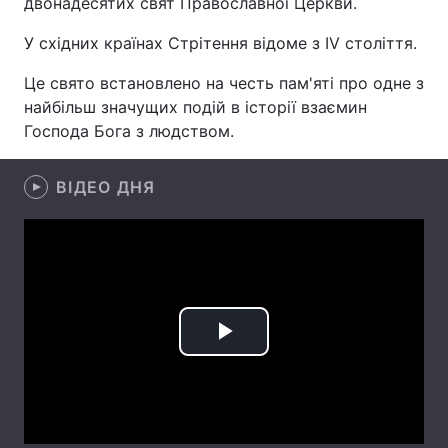
двонадесятих свят Православної Церкви.
У східних країнах Стрітення відоме з IV століття.
Це свято встановлено на честь пам'яті про одне з
Головна
Війна
найбільш значущих подій в історії взаємин
Господа Бога з людством.
Україна
Політика
Економіка
Світ
ВІДЕО ДНЯ
Спорт
Наука
Техно і зв'язок
Лайт
Зброя
Інциденти
Play
Здоров'я
Туризм
Video
Цікавинки
Погода
Екологія
Регіони