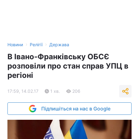
›
›
Новини
Релігії
Держава
В Івано-Франківську ОБСЄ
розповіли про стан справ УПЦ в
регіоні
17:59, 14.02.17
1 хв.
206
Підпишіться на нас в Google