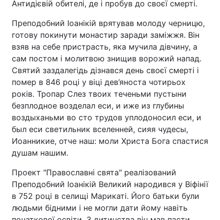
Антидієвій обителі, де і пробув до своєї смерті.
Преподобний Іоанікій врятував молоду черницю,
готову покинути монастир заради заміжжя. Він
взяв на себе пристрасть, яка мучила дівчину, а
сам постом і молитвою знищив ворожий напад.
Святий заздалегідь дізнався день своєї смерті і
помер в 846 році у віці дев’яноста чотирьох
років. Тропар Слез твоих теченьми пустыни
безплодное возделал еси, и иже из глубины
воздыханьми во сто трудов уплодоносил еси, и
был еси светильник вселенней, сияя чудесы,
Иоанникие, отче наш: моли Христа Бога спастися
душам нашим.
Проект "Православні свята" реалізований
Преподобний Іоанікій Великий народився у Віфінії
в 752 році в селищі Марикаті. Його батьки були
людьми бідними і не могли дати йому навіть
початкової освіти. З дитинства він мав пасти