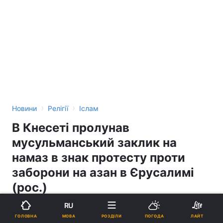
›
›
Новини
Релігії
Іслам
В Кнесеті пролунав
мусульманський заклик на
намаз в знак протесту проти
заборони на азан в Єрусалимі
(рос.)
RU
20:39, 16.11.16
1 хв.
102
МОВА
ГОЛОВНА
РОЗДІЛИ
ПОГОДА
ЛАЙТ