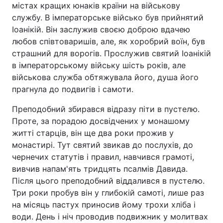
містах кращих юнаків країни на військову
службу. В імператорське військо був прийнятий
Іоанікій. Він заслужив своєю доброю вдачею
любов співтоваришів, але, як хоробрий воїн, був
страшний для ворогів. Прослужив святий Іоанікій
в імператорському війську шість років, але
військова служба обтяжувала його, душа його
прагнула до подвигів і самоти.
Преподобний збирався відразу піти в пустелю.
Проте, за порадою досвідчених у монашому
житті старців, він ще два роки прожив у
монастирі. Тут святий звикав до послухів, до
чернечих статутів і правил, навчився грамоті,
вивчив напам'ять тридцять псалмів Давида.
Після цього преподобний віддалився в пустелю.
Три роки пробув він у глибокій самоті, лише раз
на місяць пастух приносив йому трохи хліба і
води. День і ніч проводив подвижник у молитвах