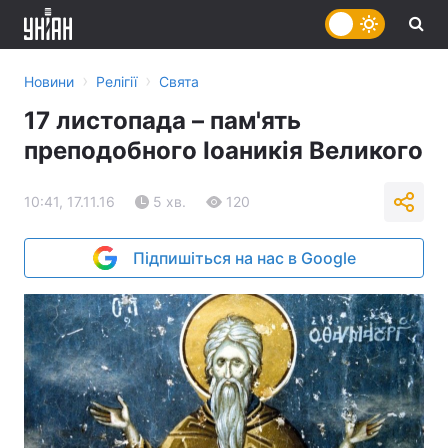
›
›
Новини
Релігії
Свята
17 листопада – пам'ять
преподобного Іоаникія Великого
10:41, 17.11.16
5 хв.
120
Підпишіться на нас в Google