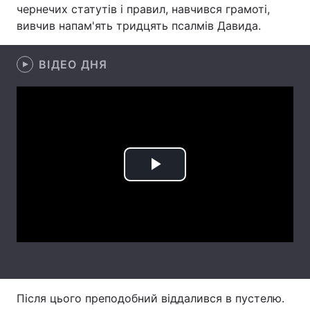
чернечих статутів і правил, навчився грамоті,
Лонгріди
вивчив напам'ять тридцять псалмів Давида.
ВІДЕО ДНЯ
Відео з Youtube
Статті
Інтерв'ю
Думки
Архів
Вакансії
Контакти
Play
Послуги
Video
Після цього преподобний віддалився в пустелю.