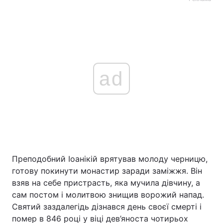
ad
Преподобний Іоанікій врятував молоду черницю,
готову покинути монастир заради заміжжя. Він
взяв на себе пристрасть, яка мучила дівчину, а
сам постом і молитвою знищив ворожий напад.
Святий заздалегідь дізнався день своєї смерті і
помер в 846 році у віці дев’яноста чотирьох