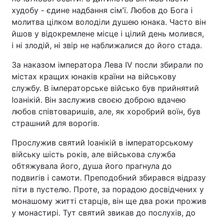
худобу - єдине надбання сім'ї. Любов до Бога і
молитва цілком володіли душею юнака. Часто він
йшов у відокремлене місце і цілий день молився,
Головна
Війна
і ні злодій, ні звір не наближалися до його стада.
Україна
Політика
За наказом імператора Лева IV посли збирали по
містах кращих юнаків країни на військову
Економіка
Світ
службу. В імператорське військо був прийнятий
Іоанікій. Він заслужив своєю доброю вдачею
Спорт
Наука
любов співтоваришів, але, як хоробрий воїн, був
страшний для ворогів.
Техно і зв'язок
Лайт
Прослужив святий Іоанікій в імператорському
Зброя
Інциденти
війську шість років, але військова служба
обтяжувала його, душа його прагнула до
Здоров'я
Туризм
подвигів і самоти. Преподобний збирався відразу
піти в пустелю. Проте, за порадою досвідчених у
Цікавинки
Погода
монашому житті старців, він ще два роки прожив
у монастирі. Тут святий звикав до послухів, до
Екологія
Регіони