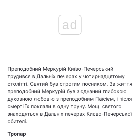
ad
Преподобний Меркурій Київо-Печерський
трудився в Дальніх печерах у чотирнадцятому
столітті. Святий був строгим посником. За життя
преподобний Меркурій був з'єднаний глибокою
духовною любов'ю з преподобним Паїсієм, і після
смерті їх поклали в одну труну. Мощі святого
знаходяться в Дальніх печерах Києво-Печерської
обителі.
Тропар