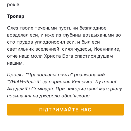
років.
Тропар
Слез твоих теченьми пустыни безплодное
возделал еси, и иже из глубины воздыханьми во
сто трудов уплодоносил еси, и был еси
светильник вселенней, сияя чудесы, Иоанникие,
отче наш: моли Христа Бога спастися душам
нашим.
Проект "Православні свята" реалізований
"УНІАН-Релігії" за сприяння Київської Духовної
Академії і Семінарії. При використанні матеріалу
посилання на джерело обов'язкове.
ПІДТРИМАЙТЕ НАС