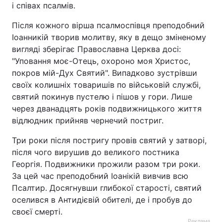
і співах псалмів.
Після кожного вірша псалмоспівця преподобний
Іоанникій творив молитву, яку в дещо зміненому
вигляді зберігає Православна Церква досі:
"Уповання моє-Отець, охороно моя Христос,
покров мій-Дух Святий". Випадково зустрівши
своїх колишніх товаришів по військовій службі,
святий покинув пустелю і пішов у гори. Лише
через дванадцять років подвижницького життя
відлюдник прийняв чернечий постриг.
Три роки після постригу провів святий у затворі,
після чого вирушив до великого постника
Георгія. Подвижники прожили разом три роки.
За цей час преподобний Іоанікій вивчив всю
Псалтир. Досягнувши глибокої старості, святий
оселився в Антидієвій обителі, де і пробув до
своєї смерті.
Реклама