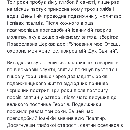
Три роки пробув він у глибокій самоті, лише раз
на місяць пастух приносив йому трохи хліба і
Тема оформлення
води. День і ніч проводив подвижник у молитвах
і співах псалмів. Після кожного вірша
псалмоспівця преподобний Іоанникій творив
молитву, яку в дещо зміненому вигляді зберігає
Православна Церква досі: "Уповання моє-Отець,
охороно моя Христос, покров мій-Дух Святий".
Випадково зустрівши своїх колишніх товаришів
по військовій службі, святий покинув пустелю і
пішов у гори. Лише через дванадцять років
подвижницького життя відлюдник прийняв
чернечий постриг. Три роки після постригу
провів святий у затворі, після чого вирушив до
великого постника Георгія. Подвижники
прожили разом три роки. За цей час
преподобний Іоанікій вивчив всю Псалтир.
Досягнувши глибокої старості, святий оселився в