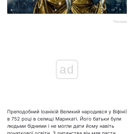
Реклама
ad
Преподобний Іоанікій Великий народився у Віфінії
в 752 році в селищі Марикаті. Його батьки були
людьми бідними і не могли дати йому навіть
початкової освіти. З дитинства він мав пасти