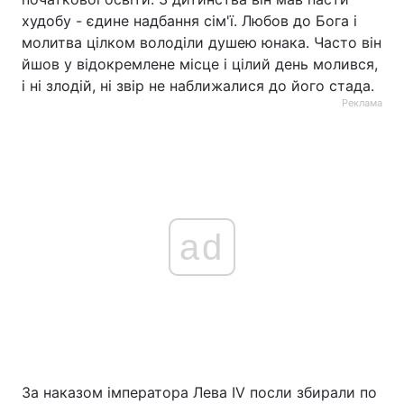
худобу - єдине надбання сім'ї. Любов до Бога і
молитва цілком володіли душею юнака. Часто він
йшов у відокремлене місце і цілий день молився,
і ні злодій, ні звір не наближалися до його стада.
Реклама
ad
За наказом імператора Лева IV посли збирали по