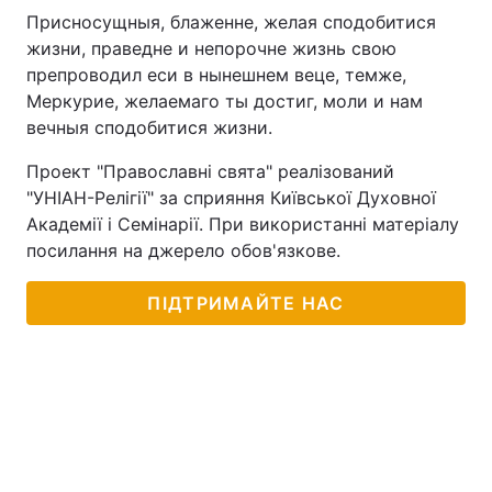
Присносущныя, блаженне, желая сподобитися
жизни, праведне и непорочне жизнь свою
препроводил еси в нынешнем веце, темже,
Меркурие, желаемаго ты достиг, моли и нам
вечныя сподобитися жизни.
Проект "Православні свята" реалізований
"УНІАН-Релігії" за сприяння Київської Духовної
Академії і Семінарії. При використанні матеріалу
посилання на джерело обов'язкове.
ПІДТРИМАЙТЕ НАС