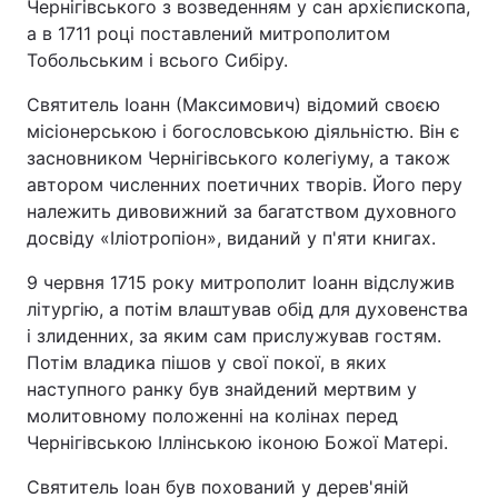
Чернігівського з возведенням у сан архієпископа,
а в 1711 році поставлений митрополитом
Тобольським і всього Сибіру.
Святитель Іоанн (Максимович) відомий своєю
місіонерською і богословською діяльністю. Він є
засновником Чернігівського колегіуму, а також
автором численних поетичних творів. Його перу
належить дивовижний за багатством духовного
досвіду «Іліотропіон», виданий у п'яти книгах.
9 червня 1715 року митрополит Іоанн відслужив
літургію, а потім влаштував обід для духовенства
і злиденних, за яким сам прислужував гостям.
Потім владика пішов у свої покої, в яких
наступного ранку був знайдений мертвим у
молитовному положенні на колінах перед
Чернігівською Іллінською іконою Божої Матері.
Святитель Іоан був похований у дерев'яній