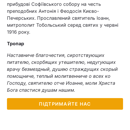
прибудові Софіївського собору на честь
преподобних Антонія і Феодосія Києво-
Печерських. Прославлений святитель Іоанн,
митрополит Тобольський серед святих у червні
1916 року.
Тропар
Наставниче благочестия, сиротствующих
питателю, скорбящих утешителю, недугующих
врачу безмездный, душею страждущих скорый
помощниче, теплый молитвенниче о всех ко
Господу, святителю отче Иоанне, моли Христа
Бога спастися душам нашим.
ПІДТРИМАЙТЕ НАС