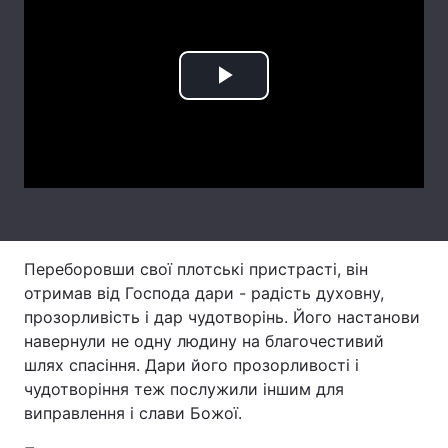
Лонгріди
Play
Відео з Youtube
Статті
Video
Інтерв'ю
Думки
Архів
Вакансії
Контакти
Переборовши свої плотські пристрасті, він
Послуги
отримав від Господа дари - радість духовну,
прозорливість і дар чудотворінь. Його настанови
навернули не одну людину на благочестивий
шлях спасіння. Дари його прозорливості і
чудотворіння теж послужили іншим для
виправлення і слави Божої.