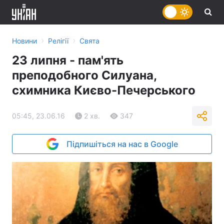
›
›
Новини
Релігії
Свята
23 липня - пам'ять
преподобного Силуана,
схимника Києво-Печерського
05:45, 23.06.16
2 хв.
347
Підпишіться на нас в Google