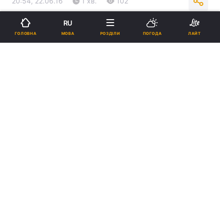
20:54, 22.06.16
1 хв.
102
RU
Підпишіться на нас в Google
МОВА
ГОЛОВНА
РОЗДІЛИ
ПОГОДА
ЛАЙТ
Пикетчики принесли плакаты Фото: Westboro Baptist / Twitter
Реклама