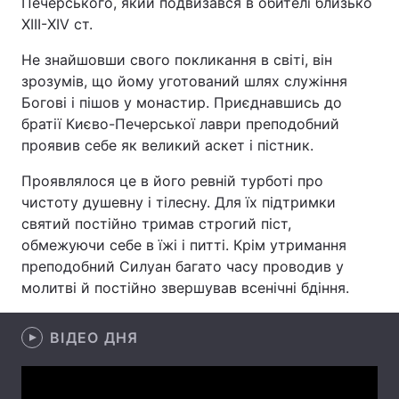
Печерського, який подвизався в обителі близько
ХІІІ-XIV ст.
Не знайшовши свого покликання в світі, він
Головна
Війна
зрозумів, що йому уготований шлях служіння
Богові і пішов у монастир. Приєднавшись до
Україна
Політика
братії Києво-Печерської лаври преподобний
проявив себе як великий аскет і пістник.
Економіка
Світ
Проявлялося це в його ревній турботі про
Спорт
Наука
чистоту душевну і тілесну. Для їх підтримки
святий постійно тримав строгий піст,
Техно і зв'язок
Лайт
обмежуючи себе в їжі і питті. Крім утримання
преподобний Силуан багато часу проводив у
Зброя
Інциденти
молитві й постійно звершував всенічні бдіння.
Здоров'я
Туризм
ВІДЕО ДНЯ
Цікавинки
Погода
Екологія
Регіони