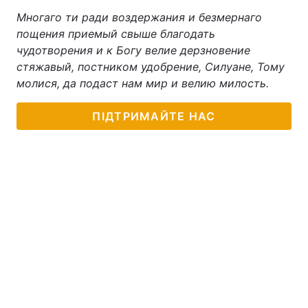
Многаго ти ради воздержания и безмернаго
пощения приемый свыше благодать
чудотворения и к Богу велие дерзновение
стяжавый, постником удобрение, Силуане, Тому
молися, да подаст нам мир и велию милость.
ПІДТРИМАЙТЕ НАС