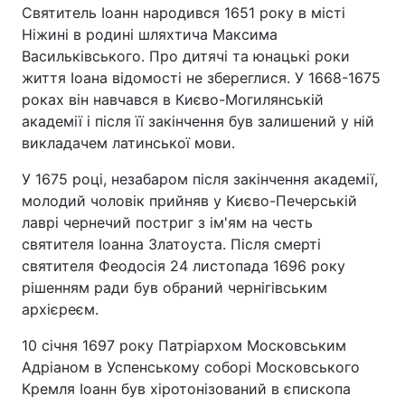
Святитель Іоанн народився 1651 року в місті
Ніжині в родині шляхтича Максима
Васильківського. Про дитячі та юнацькі роки
життя Іоана відомості не збереглися. У 1668-1675
роках він навчався в Києво-Могилянській
академії і після її закінчення був залишений у ній
викладачем латинської мови.
У 1675 році, незабаром після закінчення академії,
молодий чоловік прийняв у Києво-Печерській
лаврі чернечий постриг з ім'ям на честь
святителя Іоанна Златоуста. Після смерті
святителя Феодосія 24 листопада 1696 року
рішенням ради був обраний чернігівським
архієреєм.
10 січня 1697 року Патріархом Московським
Адріаном в Успенському соборі Московського
Кремля Іоанн був хіротонізований в єпископа