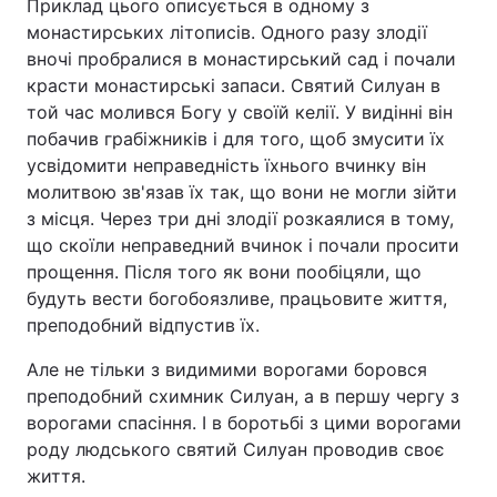
Приклад цього описується в одному з
монастирських літописів. Одного разу злодії
Тема оформлення
вночі пробралися в монастирський сад і почали
красти монастирські запаси. Святий Силуан в
той час молився Богу у своїй келії. У видінні він
побачив грабіжників і для того, щоб змусити їх
усвідомити неправедність їхнього вчинку він
молитвою зв'язав їх так, що вони не могли зійти
з місця. Через три дні злодії розкаялися в тому,
що скоїли неправедний вчинок і почали просити
прощення. Після того як вони пообіцяли, що
будуть вести богобоязливе, працьовите життя,
преподобний відпустив їх.
Але не тільки з видимими ворогами боровся
преподобний схимник Силуан, а в першу чергу з
ворогами спасіння. І в боротьбі з цими ворогами
роду людського святий Силуан проводив своє
життя.