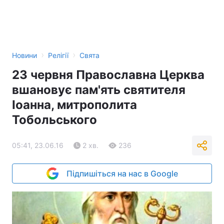
›
›
Новини
Релігії
Свята
23 червня Православна Церква
вшановує пам'ять святителя
Іоанна, митрополита
Тобольського
05:41, 23.06.16
2 хв.
236
Підпишіться на нас в Google