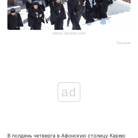
athos-ukraine.com
Реклама
ad
В полдень четверга в Афонскую столицу Карею