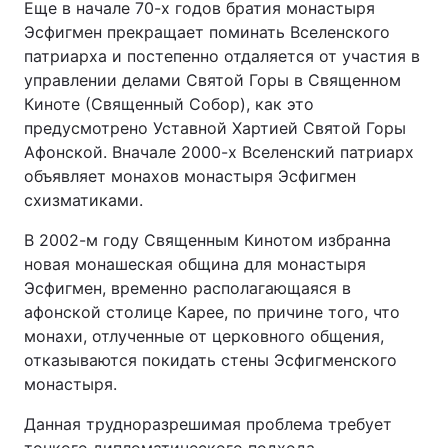
Еще в начале 70-х годов братия монастыря
Эсфигмен прекращает поминать Вселенского
патриарха и постепенно отдаляется от участия в
управлении делами Святой Горы в Священном
Киноте (Священный Собор), как это
предусмотрено Уставной Хартией Святой Горы
Афонской. Вначале 2000-х Вселенский патриарх
объявляет монахов монастыря Эсфигмен
схизматиками.
В 2002-м году Священным Кинотом избранна
новая монашеская община для монастыря
Эсфигмен, временно располагающаяся в
афонской столице Карее, по причине того, что
монахи, отлученные от церковного общения,
отказываются покидать стены Эсфигменского
монастыря.
Данная трудноразрешимая проблема требует