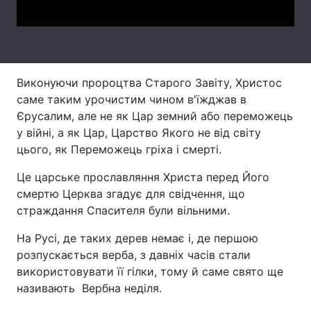
Лонгріди
Відео з Youtube
Статті
Виконуючи пророцтва Старого Завіту, Христос
Інтерв'ю
Думки
саме таким урочистим чином в'їжджав в
Єрусалим, але не як Цар земний або переможець
Архів
Вакансії
у війні, а як Цар, Царство Якого не від світу
цього, як Переможець гріха і смерті.
Контакти
Це царське прославляння Христа перед Його
Послуги
смертю Церква згадує для свідчення, що
страждання Спасителя були вільними.
На Русі, де таких дерев немає і, де першою
розпускається верба, з давніх часів стали
використовувати її гілки, тому й саме свято ще
називають Вербна неділя.