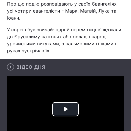
Про цю подію розповідають у своїх Євангеліях
усі чотири євангелісти - Марк, Матвій, Лука та
Іоанн.
Головна
Війна
У євреїв був звичай: царі й переможці в'їжджали
до Єрусалиму на конях або ослах, і народ
Україна
Політика
урочистими вигуками, з пальмовими гілками в
руках зустрічав їх.
Економіка
Світ
Спорт
Наука
ВІДЕО ДНЯ
Техно і зв'язок
Лайт
Зброя
Інциденти
Здоров'я
Туризм
Play
Цікавинки
Погода
Video
Екологія
Регіони