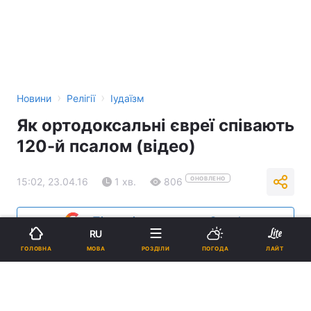
›
›
Новини
Релігії
Іудаїзм
Як ортодоксальні євреї співають
120-й псалом (відео)
ОНОВЛЕНО
15:02, 23.04.16
1 хв.
806
Підпишіться на нас в Google
RU
МОВА
ГОЛОВНА
РОЗДІЛИ
ПОГОДА
ЛАЙТ