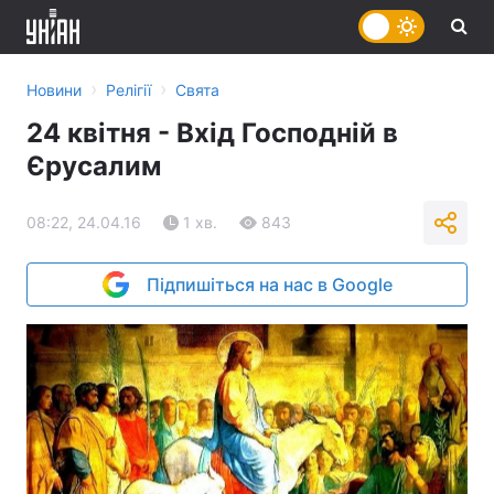
›
›
Новини
Релігії
Свята
24 квітня - Вхід Господній в
Єрусалим
08:22, 24.04.16
1 хв.
843
Підпишіться на нас в Google