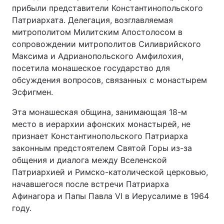
прибыли представители Константинопольского
Патриархата. Делегация, возглавляемая
митрополитом Милитским Апостолосом в
сопровождении митрополитов Силиврийского
Максима и Адрианопольского Амфилохия,
посетила монашеское государство для
обсуждения вопросов, связанных с монастырем
Эсфигмен.
Эта монашеская община, занимающая 18-м
место в иерархии афонских монастырей, не
признает Константинопольского Патриарха
законным предстоятелем Святой Горы из-за
общения и диалога между Вселенской
Патриархией и Римско-католической церковью,
начавшегося после встречи Патриарха
Афинагора и Папы Павла VI в Иерусалиме в 1964
году.