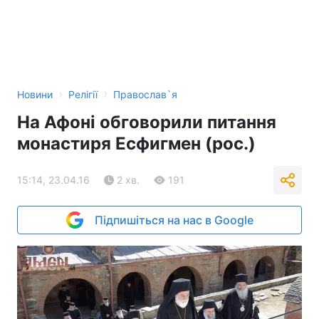
›
›
Новини
Релігії
Православ`я
На Афоні обговорили питання
монастиря Есфигмен (рос.)
15:14, 23.04.16
2 хв.
191
Підпишіться на нас в Google