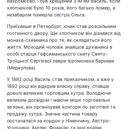
Вахромєєво, і був хрещений з ім'ям Василь. Коли
хлопчикові було 10 років, його батько помер, а
незабаром померла сестра Ольга.
Головна
Війна
Приїхавши в Петербург, юнак став розсильним
гостинного двору. Ще хлопчиком він дізнався від
Україна
Політика
монаха-схимника про те, як складеться його
життя. Молодий чоловік знайшов духівника в
Економіка
Світ
особі старця Гефсиманського скиту Свято-
Троїцької Сергієвої лаври ієромонаха Варнави
Спорт
Наука
(Меркулова).
Техно і зв'язок
Лайт
У 1882 році Василь став приказчиком, а вже у
1892 році він відкрив власну справу, ставши
Зброя
Інциденти
доволі великим торговцем хутра. Володіючи
великим досвідом і маючи міцні торговельні
Здоров'я
Туризм
зв'язки, він організував контори по заготівлі та
продажу хутра. Значна частина товару
Цікавинки
Погода
постачалася за кордон у Німеччину, Австро-
Екологія
Регіони
Угорщину, Англію, Францію та інші країни.