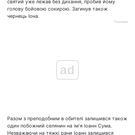
святий уже лежав без дихання, пробив йому
голову бойовою сокирою. Загинув також
чернець Іона.
Реклама
ad
Разом з преподобним в обителі залишився також
один побожний селянин на ім'я Іоанн Сума.
Незважаючи на тяжкі рани Іоанн залишився