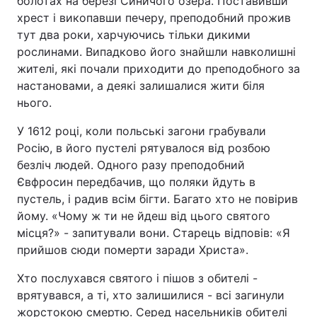
болотах на березі Синичого озера. Поставивши
хрест і викопавши печеру, преподобний прожив
тут два роки, харчуючись тільки дикими
рослинами. Випадково його знайшли навколишні
жителі, які почали приходити до преподобного за
настановами, а деякі залишалися жити біля
нього.
У 1612 році, коли польські загони грабували
Росію, в його пустелі рятувалося від розбою
безліч людей. Одного разу преподобний
Євфросин передбачив, що поляки йдуть в
пустель, і радив всім бігти. Багато хто не повірив
йому. «Чому ж ти не йдеш від цього святого
місця?» - запитували вони. Старець відповів: «Я
прийшов сюди померти заради Христа».
Хто послухався святого і пішов з обителі -
врятувався, а ті, хто залишилися - всі загинули
жорстокою смертю. Серед насельників обителі