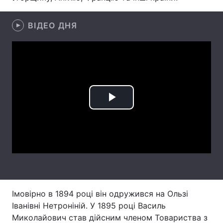
Лонгріди
ВІДЕО ДНЯ
Відео з Youtube
Статті
Інтерв'ю
Думки
Архів
Вакансії
Play
Контакти
Video
Послуги
Імовірно в 1894 році він одружився на Ользі
Іванівні Нетроніній. У 1895 році Василь
Миколайович став дійсним членом Товариства з