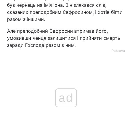
був чернець на ім’я Іона. Він злякався слів,
сказаних преподобним Євфросином, і хотів бігти
разом з іншими.
Але преподобний Євфросин втримав його,
умовивши ченця залишитися і прийняти смерть
заради Господа разом з ним.
Реклама
ad