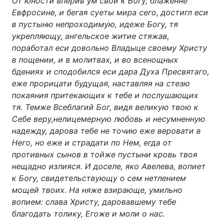
От юности вперив ум свой к Богу, блаженне
Евфросине, и бегая суеты мира сего, достигл еси
в пустыню непроходимую, идеже Богу, тя
укрепляющу, ангельское житие стяжав,
поработал еси довольно Владыце своему Христу
в пощении, и в молитвах, и во всенощных
бдениях и сподобился еси дара Духа Пресвятаго,
еже прорицати будущая, наставляя на стезю
покаяния притекающих к тебе и послушающих
тя. Темже Всеблагий Бог, видя великую твою к
Себе веру,нелицемерную любовь и несумненную
надежду, дарова тебе не точию еже веровати в
Него, но еже и страдати по Нем, егда от
противных сынов в тойже пустыни кровь твоя
нещадно излияся. И доселе, яко Авелева, вопиет
к Богу, свидетельствующу о сем нетлением
мощей твоих. На няже взирающе, умильно
вопием: слава Христу, даровавшему тебе
благодать толику, Егоже и моли о нас.