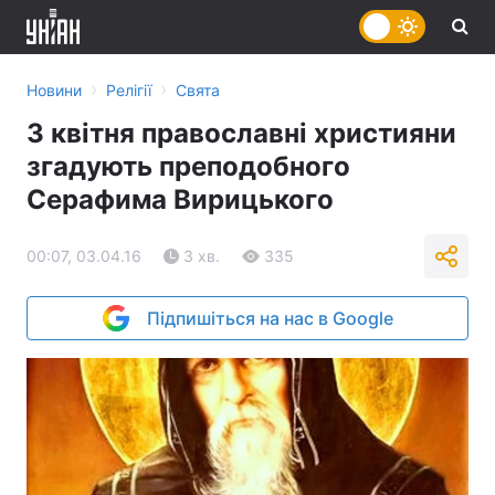
›
›
Новини
Релігії
Свята
3 квітня православні християни
згадують преподобного
Серафима Вирицького
00:07, 03.04.16
3 хв.
335
Підпишіться на нас в Google