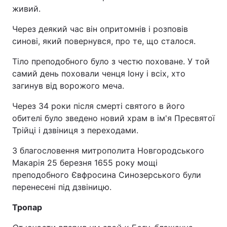
живий.
Через деякий час він опритомнів і розповів
синові, який повернувся, про те, що сталося.
Тіло преподобного було з честю поховане. У той
самий день поховали ченця Іону і всіх, хто
загинув від ворожого меча.
Через 34 роки після смерті святого в його
обителі було зведено новий храм в ім'я Пресвятої
Трійці і дзвіниця з переходами.
З благословення митрополита Новгородського
Макарія 25 березня 1655 року мощі
преподобного Євфросина Синозерського були
перенесені під дзвіницю.
Тропар