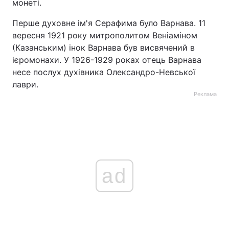
монеті.
Перше духовне ім'я Серафима було Варнава. 11
вересня 1921 року митрополитом Веніаміном
(Казанським) інок Варнава був висвячений в
ієромонахи. У 1926-1929 роках отець Варнава
несе послух духівника Олександро-Невської
лаври.
Реклама
ad