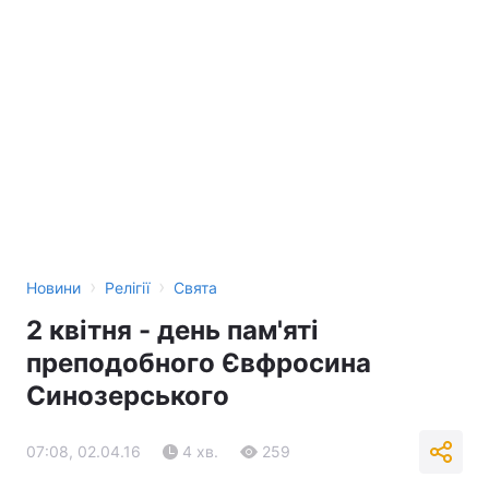
›
›
Новини
Релігії
Свята
2 квітня - день пам'яті
преподобного Євфросина
Синозерського
07:08, 02.04.16
4 хв.
259