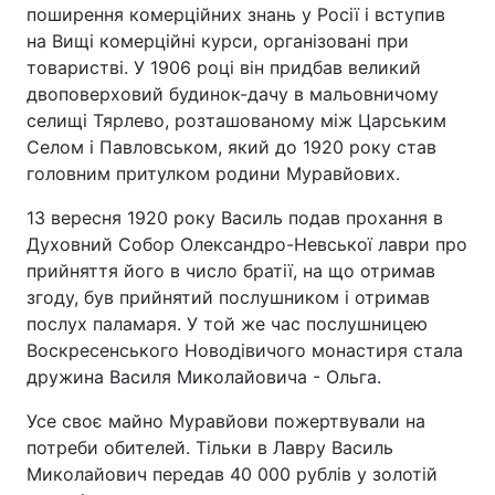
поширення комерційних знань у Росії і вступив
Тема оформлення
на Вищі комерційні курси, організовані при
товаристві. У 1906 році він придбав великий
двоповерховий будинок-дачу в мальовничому
селищі Тярлево, розташованому між Царським
Селом і Павловськом, який до 1920 року став
головним притулком родини Муравйових.
13 вересня 1920 року Василь подав прохання в
Духовний Собор Олександро-Невської лаври про
прийняття його в число братії, на що отримав
згоду, був прийнятий послушником і отримав
послух паламаря. У той же час послушницею
Воскресенського Новодівичого монастиря стала
дружина Василя Миколайовича - Ольга.
Усе своє майно Муравйови пожертвували на
потреби обителей. Тільки в Лавру Василь
Миколайович передав 40 000 рублів у золотій