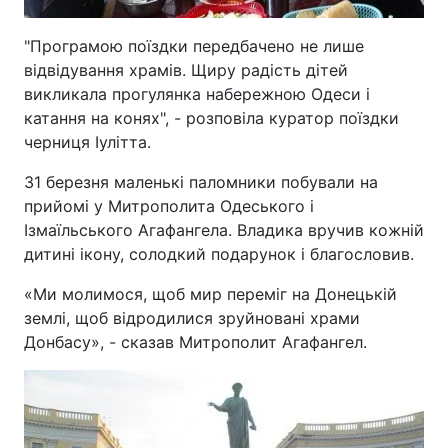
"Програмою поїздки передбачено не лише
відвідування храмів. Щиру радість дітей
викликала прогулянка набережною Одеси і
катання на конях", - розповіла куратор поїздки
черниця Іулітта.
31 березня маленькі паломники побували на
прийомі у Митрополита Одеського і
Ізмаїльського Агафангела. Владика вручив кожній
дитині ікону, солодкий подарунок і благословив.
«Ми молимося, щоб мир переміг на Донецькій
землі, щоб відродилися зруйновані храми
Донбасу», - сказав Митрополит Агафангел.