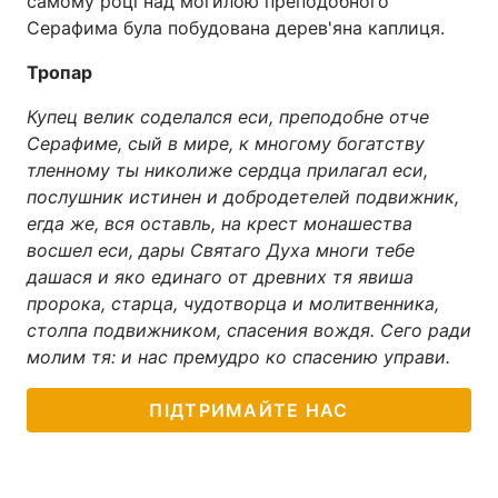
самому році над могилою преподобного
Серафима була побудована дерев'яна каплиця.
Тропар
Купец велик соделался еси, преподобне отче
Серафиме, сый в мире, к многому богатству
тленному ты николиже сердца прилагал еси,
послушник истинен и добродетелей подвижник,
егда же, вся оставль, на крест монашества
восшел еси, дары Святаго Духа многи тебе
дашася и яко единаго от древних тя явиша
пророка, старца, чудотворца и молитвенника,
столпа подвижником, спасения вождя. Сего ради
молим тя: и нас премудро ко спасению управи.
ПІДТРИМАЙТЕ НАС