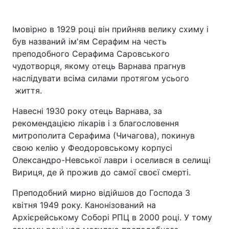
Імовірно в 1929 році він прийняв велику схиму і
був названий ім'ям Серафим на честь
преподобного Серафима Саровського
чудотворця, якому отець Варнава прагнув
наслідувати всіма силами протягом усього
життя.
Навесні 1930 року отець Варнава, за
рекомендацією лікарів і з благословення
митрополита Серафима (Чичагова), покинув
свою келію у Феодоровському корпусі
Олександро-Невської лаври і оселився в селищі
Вириця, де й прожив до самої своєї смерті.
Преподобний мирно відійшов до Господа 3
квітня 1949 року. Канонізований на
Архієрейському Соборі РПЦ в 2000 році. У тому