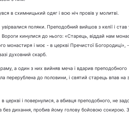
вся в схимницький одяг і всю ніч провів у молитві.
 увірвалися поляки. Преподобний вийшов з келії і став 
 Вороги кинулися до нього: «Старець, віддай нам мона
го монастиря і моє - в церкві Пречистої Богородиці», -
азі духовний скарб.
раму, а один з них вийняв меча і вдарив преподобного
а перерублена до половини, і святий старець впав на
 в церкві і повернулися, а вбивця преподобного, не за
в без дихання, пробив йому голову бойовою сокирою. 