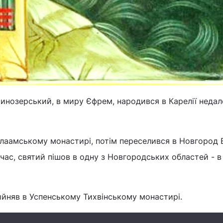
нозерський, в миру Єфрем, народився в Карелії недал
алаамському монастирі, потім переселився в Новгород 
ас, святий пішов в одну з Новгородських областей - в
йняв в Успенському Тихвінському монастирі.