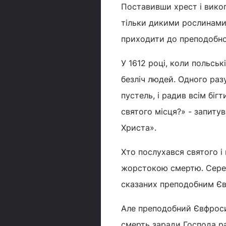
Поставивши хрест і вико
тільки дикими рослинами.
приходити до преподобног
У 1612 році, коли польськ
безліч людей. Одного ра
пустель, і радив всім біг
святого місця?» - запиту
Христа».
Хто послухався святого і 
жорстокою смертю. Серед н
сказаних преподобним Євф
Але преподобний Євфроси
смерть заради Господа р