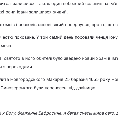
ителі залишився також один побожний селянин на ім'я 
кі рани Іоанн залишився живий.
томнів і розповів синові, який повернувся, про те, що 
честю поховане. У той самий день поховали ченця Іону і
 меча.
і святого в його обителі було зведено новий храм в ім'
ця з переходами.
лита Новгородського Макарія 25 березня 1655 року мо
Синозерського були перенесені під дзвіницю.
 к Богу, блаженне Евфросине, и бегая суеты мира сего, 