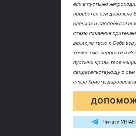
еси в пустыню непроходим
поработал еси довольно В
бдениях и сподобился еси
стезю покаяния притекаю
великую твою к Себе вер
точию еже веровати в Нег
пустыни кровь твоя нещадн
свидетельствующу о сем 
слава Христу, даровавшем
ДОПОМОЖ
Читати УНІАН