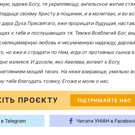
ую, идеже Богу, тя укрепляющу, ангельское житие стя
ладыце своему Христу в пощении, и в молитвах, и во в
 дара Духа Пресвятаго, еже прорицати будущая, настав
щих к тебе и послушающих тя. Темже Всеблагий Бог, ви
у,нелицемерную любовь и несумненную надежду, дарова 
о, но еже и страдати по Нем, егда от противных сынов 
о излияся. И доселе, яко Авелева, вопиет к Богу,
нетлением мощей твоих. На няже взирающе, умильно в
у тебе благодать толику, Егоже и моли о нас.
ІТЬ ПРОЄКТУ
ПІДТРИМАЙТЕ НАС
 в Telegram
Читати УНІАН в Faceboo