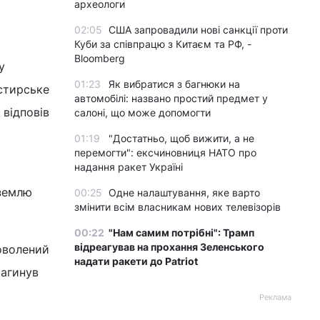
археологи
02:05
США запровадили нові санкції проти
Куби за співпрацю з Китаєм та РФ, -
Bloomberg
у
01:23
Як вибратися з багнюки на
стирське
автомобілі: названо простий предмет у
 відповів
салоні, що може допомогти
01:19
"Достатньо, щоб вижити, а не
перемогти": ексчиновниця НАТО про
надання ракет Україні
 землю
00:25
Одне налаштування, яке варто
змінити всім власникам нових телевізорів
00:22
"Нам самим потрібні": Трамп
відреагував на прохання Зеленського
доволений
надати ракети до Patriot
Загинув
Реклама