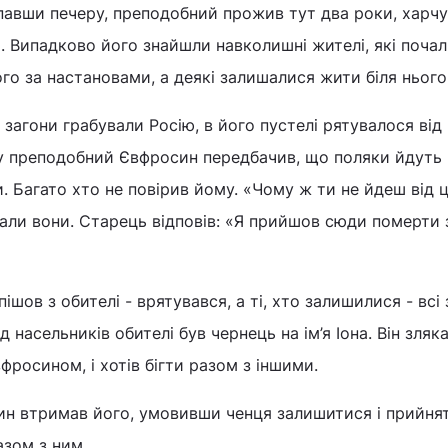
павши печеру, преподобний прожив тут два роки, харч
 Випадково його знайшли навколишні жителі, які поча
о за настановами, а деякі залишалися жити біля нього
і загони грабували Росію, в його пустелі рятувалося ві
зу преподобний Євфросин передбачив, що поляки йдуть 
ти. Багато хто не повірив йому. «Чому ж ти не йдеш від 
вали вони. Старець відповів: «Я прийшов сюди померти
пішов з обителі - врятувався, а ті, хто залишилися - всі
асельників обителі був чернець на ім’я Іона. Він зляка
росином, і хотів бігти разом з іншими.
н втримав його, умовивши ченця залишитися і прийня
азом з ним.