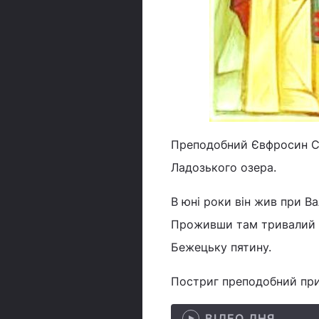
Преподобний Євфросин Си
Ладозького озера.
В юні роки він жив при В
Проживши там тривалий ч
Бежецьку пятину.
Постриг преподобний при
ВІДЕО ДНЯ