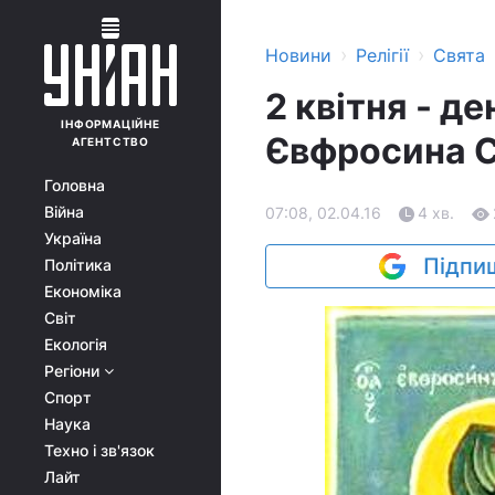
›
›
Новини
Релігії
Свята
2 квітня - д
ІНФОРМАЦІЙНЕ
Євфросина 
АГЕНТСТВО
Головна
Війна
07:08, 02.04.16
4 хв.
Україна
Підпиш
Політика
Економіка
Світ
Екологія
Регіони
Спорт
Наука
Техно і зв'язок
Лайт