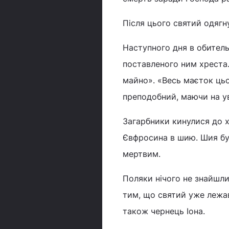
Після цього святий одягну
Наступного дня в обитель
поставленого ним хреста.
майно». «Весь маєток цьо
преподобний, маючи на ув
Загарбники кинулися до х
Євфросина в шию. Шия бул
мертвим.
Поляки нічого не знайшли
тим, що святий уже лежа
також чернець Іона.