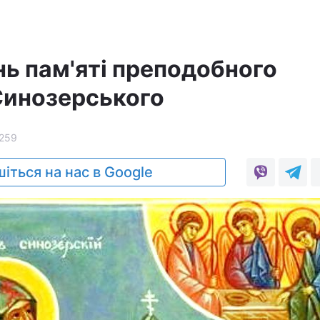
ень пам'яті преподобного
Синозерського
259
іться на нас в Google