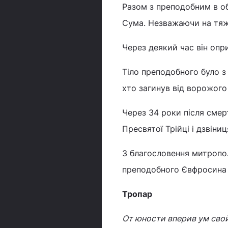
Разом з преподобним в об
Сума. Незважаючи на тяж
Через деякий час він опри
Тіло преподобного було з 
хто загинув від ворожого
Через 34 роки після смерт
Пресвятої Трійці і дзвіни
З благословення митропо
преподобного Євфросина 
Тропар
От юности вперив ум свой