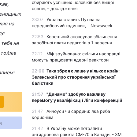
обирають успішних чоловіків без вищої
жав,
освіти, – дослідження
сенощных
23:07
Україна ставить Путіна на
ляя на
передвиборчий годинник, - Newsweek
дя
22:53
Корецький анонсував збільшення
тебе не
заробітної плати педагогів з 1 вересня
в тойже
22:12
Міф зруйновано: скільки насправді
можуть працювати ядерні реактори
22:00
Така зброя є лише у кількох країн:
опием:
Зеленський про створення української
балістики
21:57
"Динамо" здобуло важливу
перемогу у кваліфікації Ліги конференцій
21:47
Анчоуси чи сардини: яка риба
корисніша
k
21:42
В Україну може потрапити
антидронова ракета CM-70 з Канади, - ЗМІ