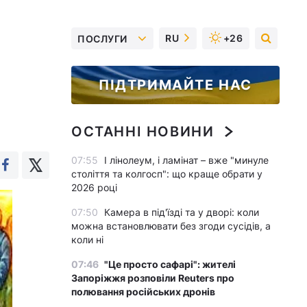
RU
+26
ПОСЛУГИ
ПІДТРИМАЙТЕ НАС
ОСТАННІ НОВИНИ
07:55
І лінолеум, і ламінат – вже "минуле
століття та колгосп": що краще обрати у
2026 році
07:50
Камера в під'їзді та у дворі: коли
можна встановлювати без згоди сусідів, а
коли ні
07:46
"Це просто сафарі": жителі
Запоріжжя розповіли Reuters про
полювання російських дронів