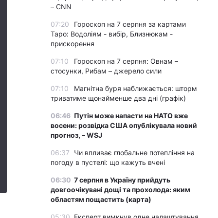
– CNN
07:20
Гороскоп на 7 серпня за картами
Таро: Водоліям - вибір, Близнюкам -
прискорення
07:10
Гороскоп на 7 серпня: Овнам –
стосунки, Рибам – джерело сили
07:10
Магнітна буря наближається: шторм
триватиме щонайменше два дні (графік)
06:46
Путін може напасти на НАТО вже
восени: розвідка США опублікувала новий
прогноз, – WSJ
06:37
Чи впливає глобальне потепління на
погоду в пустелі: що кажуть вчені
06:30
7 серпня в Україну прийдуть
довгоочікувані дощі та прохолода: яким
областям пощастить (карта)
05:30
Експерт вимкнув одне налаштування