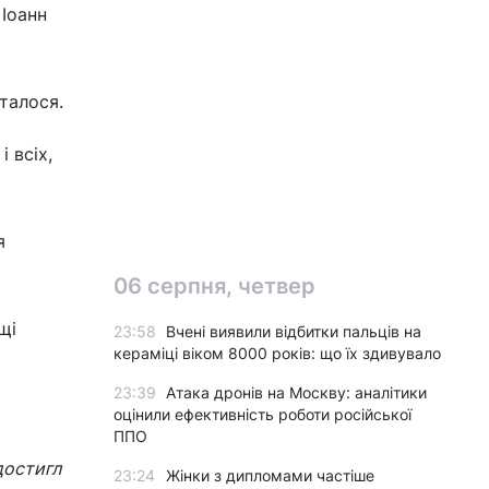
Іоанн
сталося.
 всіх,
я
06 серпня, четвер
щі
23:58
Вчені виявили відбитки пальців на
кераміці віком 8000 років: що їх здивувало
23:39
Атака дронів на Москву: аналітики
оцінили ефективність роботи російської
ППО
достигл
23:24
Жінки з дипломами частіше