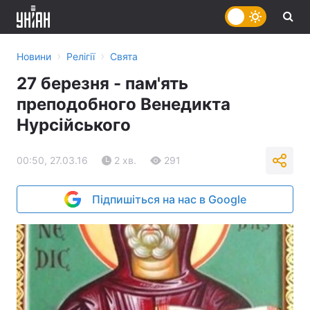
›
›
Новини
Релігії
Свята
27 березня - пам'ять
преподобного Венедикта
Нурсійського
00:50, 27.03.16
2 хв.
291
Підпишіться на нас в Google