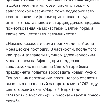
и добавляют, что история гласит о том, что
запорожское казачество тоже поддерживало
тесные связи с Афоном: приглашало оттуда
опытных наставников и старцев, делало щедрые
пожертвования на монастыри Святой горы, а
также осуществляло паломничества.
«Немало казаков и сами принимали на Афоне
монашеские постриги. В частности, после того
как греки завладели Русиком (древнерусским
монастырем на Афоне), при поддержке
запорожских казаков на Святой горе была
предпринята попытка воссоздать новый Русик.
Его роль на протяжении почти целого столетия
выполнял основанный запорожцами в 1747 году
святогорский скит «Черный Выр» (или
«Мавровыр Русский»)», – рассказывают в пресс-
службе.