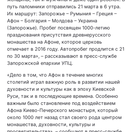
путь паломники отправились 21 марта в 6 утра.
Их маршрут: Запорожье – Румыния – Греция –
Афон – Болгария – Молдова – Украина
(Запорожье). Пробег посвящен 1000-летию
празднования присутствия древнерусского
монашества на Афоне, которое церковь
отмечает в 2016 году. Автопробег продлится с 21
по 30 марта», – рассказывают в пресс-службе
Запорожской епархии УПЦ.
«Дело в том, что Афон в течение многих
столетий играл важную роль в развитии нашей
духовности и культуры как в эпоху Киевской
Руси, так и в последующие времена. Особенно
важным было становление под воздействием
Афона Киево-Печерского монастыря, который
около 1000 лет назад стал своего рода центром
монашества, духовности, культуры и
просветительства», – сообщают в пресс-службе