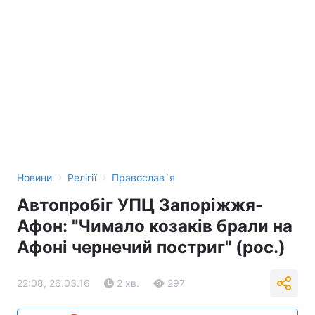
›
›
Новини
Релігії
Православ`я
Автопробіг УПЦ Запоріжжя-
Афон: "Чимало козаків брали на
Афоні чернечий постриг" (рос.)
22:08, 26.03.16
2 хв.
297