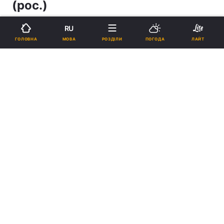
(рос.)
RU
20:44, 26.03.16
3 хв.
571
МОВА
ГОЛОВНА
РОЗДІЛИ
ПОГОДА
ЛАЙТ
Підпишіться на нас в Google
Реклама