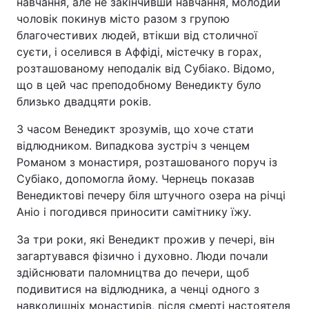
навчання, але не закінчивши навчання, молодий
чоловік покинув місто разом з групою
благочестивих людей, втікши від столичної
суєти, і оселився в Аффіді, містечку в горах,
Головна
Війна
розташованому неподалік від Субіако. Відомо,
що в цей час преподобному Венедикту було
Україна
Політика
близько двадцяти років.
Економіка
Світ
З часом Венедикт зрозумів, що хоче стати
відлюдником. Випадкова зустріч з ченцем
Спорт
Наука
Романом з монастиря, розташованого поруч із
Субіако, допомогла йому. Чернець показав
Техно і зв'язок
Лайт
Венедиктові печеру біля штучного озера на річці
Аніо і погодився приносити самітнику їжу.
Зброя
Інциденти
За три роки, які Венедикт прожив у печері, він
Здоров'я
Туризм
загартувався фізично і духовно. Люди почали
здійснювати паломництва до печери, щоб
Цікавинки
Погода
подивитися на відлюдника, а ченці одного з
Екологія
Регіони
навколишніх монастирів, після смерті настоятеля