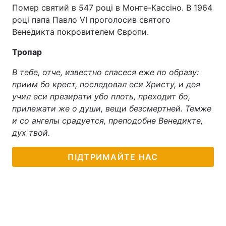
Помер святий в 547 році в Монте-Кассіно. В 1964
році папа Павло VI проголосив святого
Венедикта покровителем Європи.
Тропар
В тебе, отче, известно спасеся еже по образу:
приим бо крест, последовал еси Христу, и дея
учил еси презирати убо плоть, преходит бо,
прилежати же о души, вещи безсмертней. Темже
и со ангелы срадуется, преподобне Венедикте,
дух твой.
ПІДТРИМАЙТЕ НАС