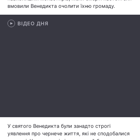
вмовили Венедикта очолити їхню громаду.
Лонгріди
ВІДЕО ДНЯ
Відео з Youtube
Статті
Інтерв'ю
Думки
Архів
Вакансії
Контакти
Послуги
У святого Венедикта були занадто строгі
уявлення про чернече життя, які не сподобалися