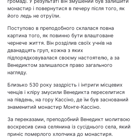
громаді. У результаті він змушений був залишити
монастир і повернутися в печеру після того, як
Тема оформлення
його ледь не отруїли.
Поступово в преподобного склалася повна
картина того, як повинно бути влаштоване
чернече життя. Він розділив своїх учнів на
дванадцять груп, кожна з яких
підпорядковувалася своєму настоятелю, а за
Венедиктом залишалося право загального
нагляду.
Близько 530 року заздрість і інтриги місцевих
ченців і кліру змусили Венедикта переселитися
на південь, на гору Кассіно, де їм був заснований
знаменитий монастир Монте-Кассіно.
За переказами, преподобний Венедикт молитвою
воскресив сина селянина із сусіднього села, який
приніс померлого хлопчика до монастиря.