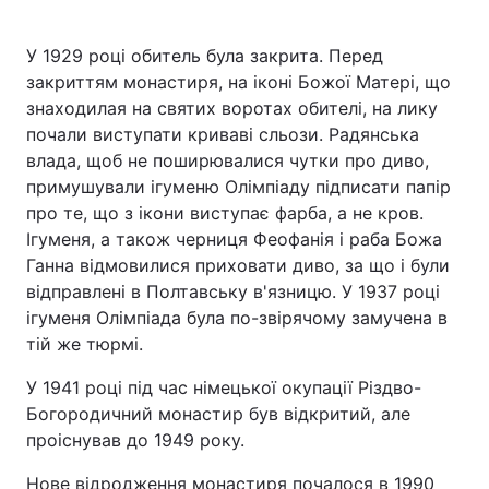
У 1929 році обитель була закрита. Перед
закриттям монастиря, на іконі Божої Матері, що
знаходилая на святих воротах обителі, на лику
почали виступати криваві сльози. Радянська
влада, щоб не поширювалися чутки про диво,
примушували ігуменю Олімпіаду підписати папір
про те, що з ікони виступає фарба, а не кров.
Ігуменя, а також черниця Феофанія і раба Божа
Ганна відмовилися приховати диво, за що і були
відправлені в Полтавську в'язницю. У 1937 році
ігуменя Олімпіада була по-звірячому замучена в
тій же тюрмі.
У 1941 році під час німецької окупації Різдво-
Богородичний монастир був відкритий, але
проіснував до 1949 року.
Нове відродження монастиря почалося в 1990