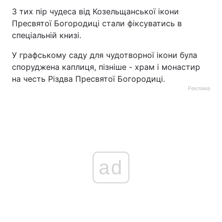
З тих пір чудеса від Козельщанської ікони
Пресвятої Богородиці стали фіксуватись в
спеціальній книзі.
У графському саду для чудотворної ікони була
споруджена каплиця, пізніше - храм і монастир
на честь Різдва Пресвятої Богородиці.
Реклама
ad