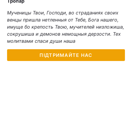
Тропар
Тема оформлення
Мученицы Твои, Господи, во страданиях своих
венцы пришла нетленныя от Тебе, Бога нашего,
имуще бо крепость Твою, мучителей низложиша,
сокрушиша и демонов немощныя дерзости. Тех
молитвами спаси души наша
ПІДТРИМАЙТЕ НАС