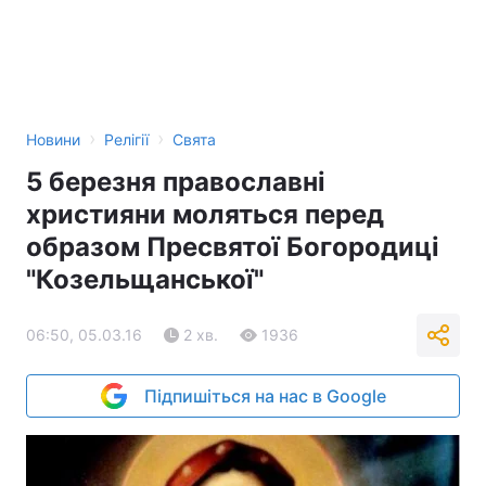
›
›
Новини
Релігії
Свята
5 березня православні
християни моляться перед
образом Пресвятої Богородиці
"Козельщанської"
06:50, 05.03.16
2 хв.
1936
Підпишіться на нас в Google