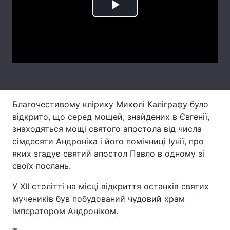
Play
Лонгріди
Video
Відео з Youtube
Статті
Інтерв'ю
Думки
Архів
Вакансії
Благочестивому клірику Миколі Каліграфу було
відкрито, що серед мощей, знайдених в Євгенії,
Контакти
знаходяться мощі святого апостола від числа
Послуги
сімдесяти Андроніка і його помічниці Іунії, про
яких згадує святий апостол Павло в одному зі
своїх послань.
У XII столітті на місці відкриття останків святих
мучеників був побудований чудовий храм
імператором Андроніком.