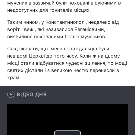
мучеників зазвичай були поховані віруючими в
недоступних для гонителів місцях.
Таким чином, у Константинополі, недалеко від
Головна
Війна
воріт і вежі, які називалися Евгенієвими,
виявилися похованими безліч мучеників.
Україна
Політика
Слід сказати, що імена страждальців були
Економіка
Світ
невідомі Церкві до того часу. Коли ж на цьому
місці стали відбуватися чудесні зцілення, то мощі
Спорт
Наука
святих дістали і з великою честю перенесли в
храм.
Техно і зв'язок
Лайт
Зброя
Інциденти
ВІДЕО ДНЯ
Здоров'я
Туризм
Цікавинки
Погода
Екологія
Регіони