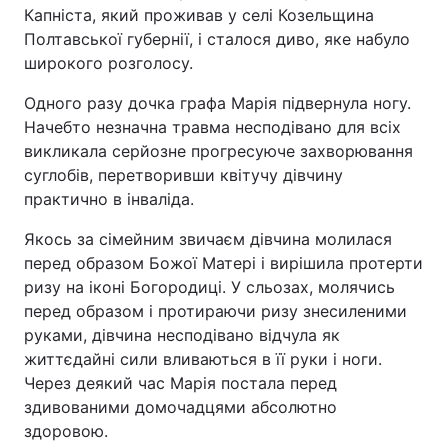
Капніста, який проживав у селі Козельщина
Полтавської губернії, і сталося диво, яке набуло
широкого розголосу.
Одного разу дочка графа Марія підвернула ногу.
Начебто незначна травма несподівано для всіх
викликала серйозне прогресуюче захворювання
суглобів, перетворивши квітучу дівчину
практично в інваліда.
Якось за сімейним звичаєм дівчина молилася
перед образом Божої Матері і вирішила протерти
ризу на іконі Богородиці. У сльозах, молячись
перед образом і протираючи ризу знесиленими
руками, дівчина несподівано відчула як
життєдайні сили вливаються в її руки і ноги.
Через деякий час Марія постала перед
здивованими домочадцями абсолютно
здоровою.