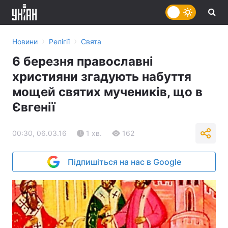
›
›
Новини
Релігії
Свята
6 березня православні
християни згадують набуття
мощей святих мучеників, що в
Євгенії
00:30, 06.03.16
1 хв.
162
Підпишіться на нас в Google