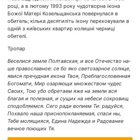
році, а в лютому 1993 року чудотворна ікона
Божої Матері Козельщанська повернулася в
обитель; кілька десятиліть ікону переховували в
одній з київських квартир колишні черниці
обителі.
Тропар
Веселися земле Полтавская, и все Отечество на­
ше православное: се бо яко светозарное солн­це,
явися пречудная икона Твоя, Преблагословенная
Богомати, Мир озаряющи множеством чудес
Своих, Тою убо обретаем яже на земли вся
благая и полезная, и сущих на небеси сокровищ
сподобля­емся. Сего ради вопием Ти: радуйся,
Похвало наша приснопокланяемая, спаси ны,
Тебе молящияся, Едина Надежда и Радование
вечное поющих Тя.