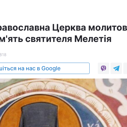
равославна Церква молито
м'ять святителя Мелетія
818
іться на нас в Google