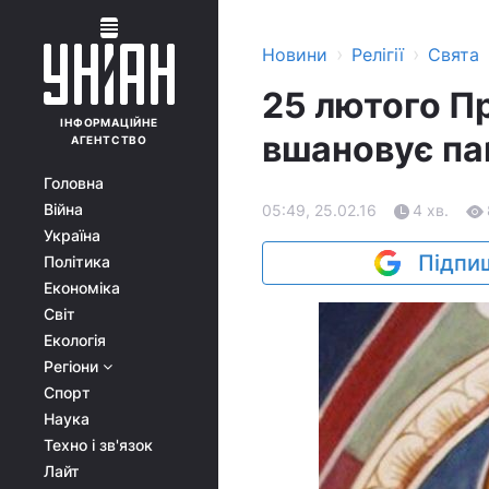
›
›
Новини
Релігії
Свята
25 лютого П
ІНФОРМАЦІЙНЕ
вшановує па
АГЕНТСТВО
Головна
Війна
05:49, 25.02.16
4 хв.
Україна
Підпиш
Політика
Економіка
Світ
Екологія
Регіони
Спорт
Наука
Техно і зв'язок
Лайт