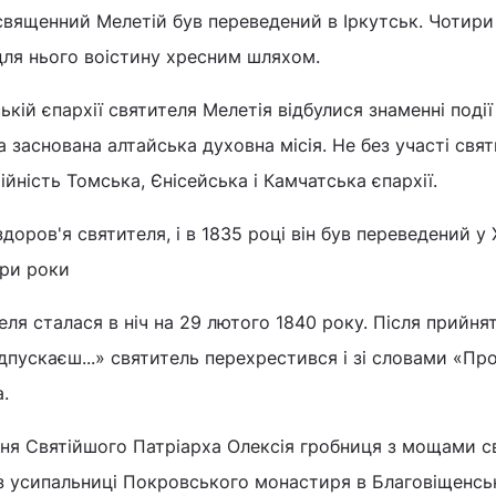
священний Мелетій був переведений в Іркутськ. Чотири
для нього воістину хресним шляхом.
ькій єпархії святителя Мелетія відбулися знаменні події 
а заснована алтайська духовна місія. Не без участі свя
йність Томська, Єнісейська і Камчатська єпархії.
здоров'я святителя, і в 1835 році він був переведений у 
ири роки
ля сталася в ніч на 29 лютого 1840 року. Після прийня
відпускаєш...» святитель перехрестився і зі словами «Пр
.
ння Святійшого Патріарха Олексія гробниця з мощами с
 з усипальниці Покровського монастиря в Благовіщенсь