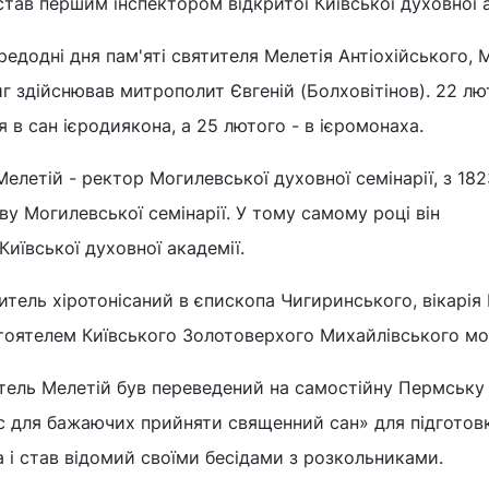
став першим інспектором відкритої Київської духовної а
ередодні дня пам'яті святителя Мелетія Антіохійського,
иг здійснював митрополит Євгеній (Болховітінов). 22 лю
 в сан ієродиякона, а 25 лютого - в ієромонаха.
елетій - ректор Могилевської духовної семінарії, з 182
ову Могилевської семінарії. У тому самому році він
иївської духовної академії.
итель хіротонісаний в єпископа Чигиринського, вікарія 
стоятелем Київського Золотоверхого Михайлівського мо
итель Мелетій був переведений на самостійну Пермську
ис для бажаючих прийняти священний сан» для підготов
 і став відомий своїми бесідами з розкольниками.