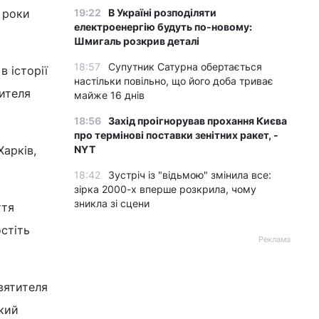
 роки
19:22
В Україні розподіляти
електроенергію будуть по-новому:
Шмигаль розкрив деталі
18:57
Супутник Сатурна обертається
в історії
настільки повільно, що його доба триває
тителя
майже 16 днів
18:56
Захід проігнорував прохання Києва
про термінові поставки зенітних ракет, -
Харків,
NYT
18:42
Зустріч із "відьмою" змінила все:
зірка 2000-х вперше розкрила, чому
зникла зі сцени
ття
остіть
Реклама
вятителя
кий