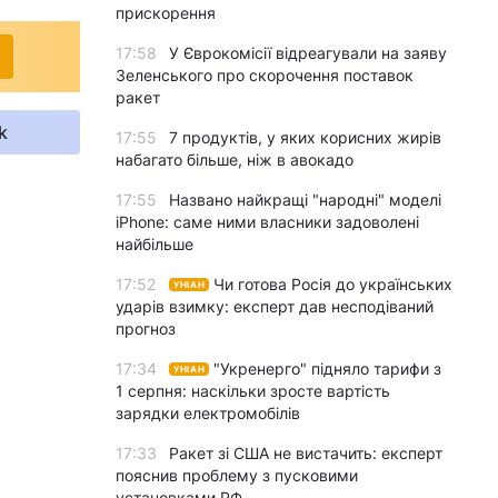
прискорення
17:58
У Єврокомісії відреагували на заяву
Зеленського про скорочення поставок
ракет
k
17:55
7 продуктів, у яких корисних жирів
набагато більше, ніж в авокадо
17:55
Названо найкращі "народні" моделі
iPhone: саме ними власники задоволені
найбільше
17:52
Чи готова Росія до українських
УНІАН
ударів взимку: експерт дав несподіваний
прогноз
17:34
"Укренерго" підняло тарифи з
УНІАН
1 серпня: наскільки зросте вартість
зарядки електромобілів
17:33
Ракет зі США не вистачить: експерт
пояснив проблему з пусковими
установками РФ