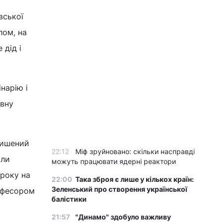
вської
лом, на
 дід і
нарію і
овну
алишений
22:12
Міф зруйновано: скільки насправді
или
можуть працювати ядерні реактори
 року на
22:00
Така зброя є лише у кількох країн:
Зеленський про створення української
рофесором
балістики
21:57
"Динамо" здобуло важливу