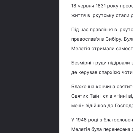
18 червня 1831 року прео
життя в Іркутську стали 
Під час правління в Іркутс
православ'я в Сибіру. Бул
Мелетія отримали самості
Безмірні труди підірвали 
де керував єпархією чот
Блаженна кончина святите
Святих Таїн і слів «Нині 
мені» відійшов до Господа
У 1948 році з благослове
Мелетія була перенесена