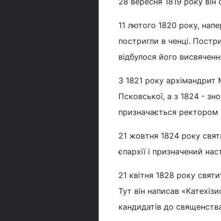
28 вересня 1819 року він 
11 лютого 1820 року, нап
постригли в ченці. Постр
відбулося його висвячення
З 1821 року архімандрит М
Псковської, а з 1824 - зн
призначається ректором К
21 жовтня 1824 року свят
єпархії і призначений на
21 квітня 1828 року свят
Тут він написав «Катехіз
кандидатів до священства