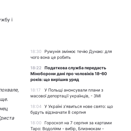
жбу і
18:30
Румунія змінює течію Дунаю: для
чого вона це робить
18:22
Податкова служба передасть
Міноборони дані про чоловіків 18–60
років: що вирішив уряд
похвале,
18:17
У Польщі анонсували плани з
масової депортації українців, - ЗМІ
ище.
18:04
У Україні з'явиться нове свято: що
енец
будуть відзначати 8 серпня
Христа
18:00
Гороскоп на 7 серпня за картами
Таро: Водоліям - вибір, Близнюкам -