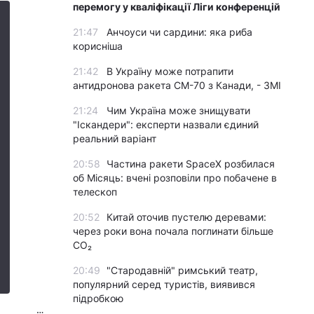
перемогу у кваліфікації Ліги конференцій
21:47
Анчоуси чи сардини: яка риба
корисніша
21:42
В Україну може потрапити
антидронова ракета CM-70 з Канади, - ЗМІ
21:24
Чим Україна може знищувати
"Іскандери": експерти назвали єдиний
реальний варіант
20:58
Частина ракети SpaceX розбилася
об Місяць: вчені розповіли про побачене в
телескоп
20:52
Китай оточив пустелю деревами:
через роки вона почала поглинати більше
CO₂
20:49
"Стародавній" римський театр,
популярний серед туристів, виявився
підробкою