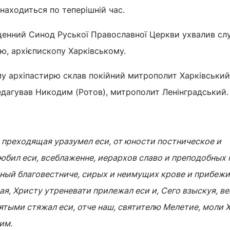
находиться по теперішній час.
щенний Синод Руської Православної Церкви ухвалив слу
ю, архієпископу Харківському.
му архіпастирю склав покійний митрополит Харківський
едагував Никодим (Ротов), митрополит Ленінградський.
 преходящая уразумел еси, от юности постническое и
юбил еси, всеблаженне, иерархов славо и преподобных 
ный благовестниче, сирых и неимущих крове и прибеж
я, Христу утреневати прилежал еси и, Сего взыскуя, в
ятыми стяжал еси, отче наш, святителю Мелетие, моли 
им.