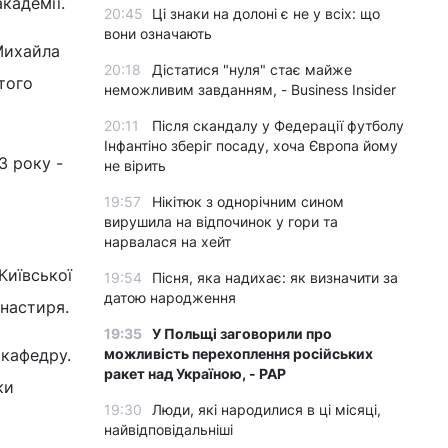
кадемії.
20:45
Ці знаки на долоні є не у всіх: що
вони означають
 Михайла
20:18
Дістатися "нуля" стає майже
того
неможливим завданням, - Business Insider
20:11
Після скандалу у Федерації футболу
Інфантіно зберіг посаду, хоча Європа йому
3 року -
не вірить
19:57
Нікітюк з однорічним сином
вирушила на відпочинок у гори та
нарвалася на хейт
Київської
19:54
Пісня, яка надихає: як визначити за
датою народження
настиря.
19:35
У Польщі заговорили про
 кафедру.
можливість перехоплення російських
ракет над Україною, - PAP
ки
19:30
Люди, які народилися в ці місяці,
найвідповідальніші