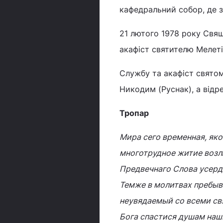
кафедральний собор, де з
21 лютого 1978 року Свя
акафіст святителю Мелеті
Службу та акафіст свято
Никодим (Руснак), а відр
Тропар
Мира сего временная, яко
многотрудное житие возл
Предвечнаго Слова усерд
Темже в молитвах пребыва
неувядаемый со всеми св
Бога спастися душам наш