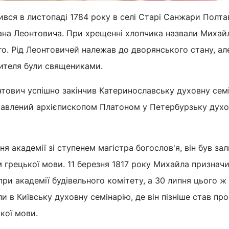
вся в листопаді 1784 року в селі Старі Санжари Полта
Івана Леонтовича. При хрещенні хлопчика назвали Михай
о. Рід Леонтовичей належав до дворянського стану, але
ителя були священиками.
тович успішно закінчив Катеринославську духовну семі
равлений архієпископом Платоном у Петербурзьку дух
ення академії зі ступенем магістра богослов'я, він був з
 грецької мови. 11 березня 1817 року Михайла признач
ри академії будівельного комітету, а 30 липня цього ж
ли в Київську духовну семінарію, де він пізніше став п
ької мови.