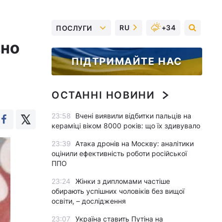
RU
+34
ПОСЛУГИ
вно
ПІДТРИМАЙТЕ НАС
ОСТАННІ НОВИНИ
23:58
Вчені виявили відбитки пальців на
кераміці віком 8000 років: що їх здивувало
23:39
Атака дронів на Москву: аналітики
оцінили ефективність роботи російської
ППО
23:24
Жінки з дипломами частіше
обирають успішних чоловіків без вищої
освіти, – дослідження
23:07
Україна ставить Путіна на