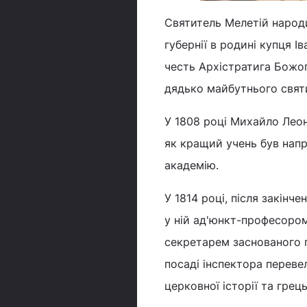
Святитель Мелетій народи
губернії в родині купця 
честь Архістратига Божог
дядько майбутнього свят
У 1808 році Михайло Леон
як кращий учень був нап
академію.
У 1814 році, після закінч
у ній ад'юнкт-професором
секретарем заснованого п
посаді інспектора переве
церковної історії та грец