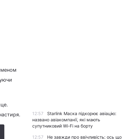
гуменом
жуючи
це.
12:57
Starlink Маска підкорює авіацію:
настиря.
названо авіакомпанії, які мають
супутниковий Wi-Fi на борту
12:57
Не завжди про ввічливість: ось що