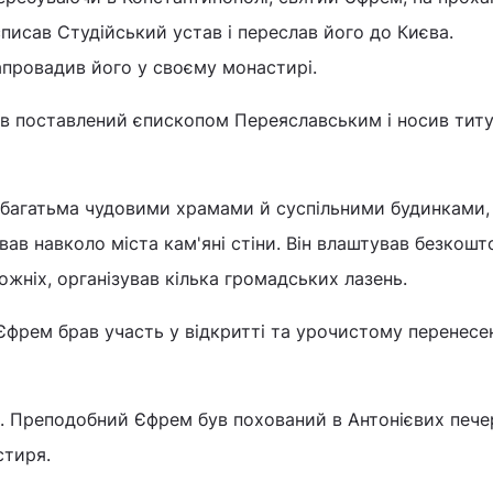
писав Студійський устав і переслав його до Києва.
провадив його у своєму монастирі.
ув поставлений єпископом Переяславським і носив тит
 багатьма чудовими храмами й суспільними будинками,
ав навколо міста кам'яні стіни. Він влаштував безкошт
рожніх, організував кілька громадських лазень.
Єфрем брав участь у відкритті та урочистому перенесе
і. Преподобний Єфрем був похований в Антонієвих пече
стиря.