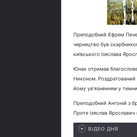
Преподобний Єфрем Печер
чернецтво був скарбником
київського Ізяслава Ярос
Юнак отримав благослове
Никоном. Роздратований 
йому ув'язненням у темн
Преподобний Антоній з бр
Проте Ізяслав Ярославич 
ВІДЕО ДНЯ