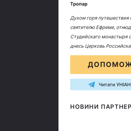
Тропар
Духом горя путешествия 
святителю Ефреме, отнюд
Студийскаго монастыря сп
днесь Церковь Российская
ДОПОМОЖ
Читати УНІАН
НОВИНИ ПАРТНЕР