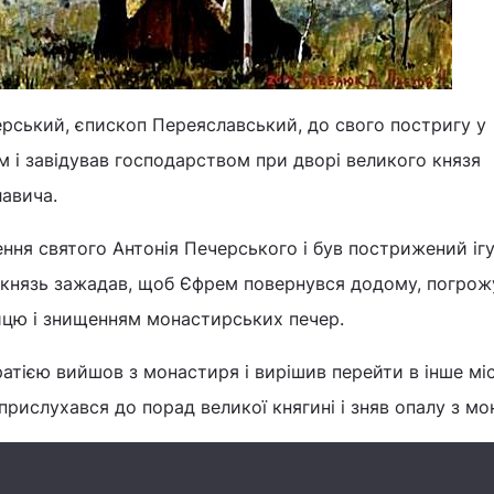
ський, єпископ Переяславський, до свого постригу у
 і завідував господарством при дворі великого князя
лавича.
ння святого Антонія Печерського і був пострижений і
князь зажадав, щоб Єфрем повернувся додому, погро
ицю і знищенням монастирських печер.
атією вийшов з монастиря і вирішив перейти в інше міс
прислухався до порад великої княгині і зняв опалу з мо