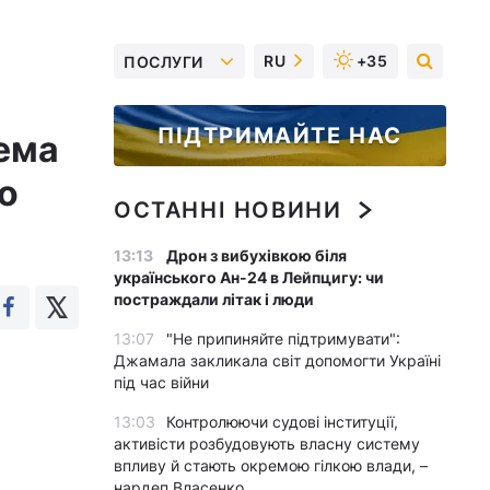
RU
+35
ПОСЛУГИ
ПІДТРИМАЙТЕ НАС
ема
о
ОСТАННІ НОВИНИ
13:13
Дрон з вибухівкою біля
українського Ан-24 в Лейпцигу: чи
постраждали літак і люди
13:07
"Не припиняйте підтримувати":
Джамала закликала світ допомогти Україні
під час війни
13:03
Контролюючи судові інституції,
активісти розбудовують власну систему
впливу й стають окремою гілкою влади, –
нардеп Власенко