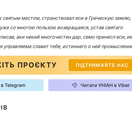
к святым местом, странствовал еси в Греческую землю,
уже со многою пользою возвращаяся, устав святаго
исав, аки некий многочестен дар, семо принесл еси, и
 управляема славит тебе, истиннаго о ней промысленн
ІТЬ ПРОЄКТУ
ПІДТРИМАЙТЕ НАС
 в Telegram
Читати УНІАН в Viber
ІВ