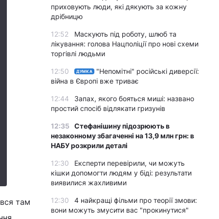
приховують люди, які дякують за кожну
дрібницю
12:52
Маскують під роботу, шлюб та
лікування: голова Нацполіції про нові схеми
торгівлі людьми
12:50
"Непомітні" російські диверсії:
ДУМКА
війна в Європі вже триває
12:44
Запах, якого бояться миші: названо
простий спосіб відлякати гризунів
12:35
Стефанішину підозрюють в
незаконному збагаченні на 13,9 млн грн: в
НАБУ розкрили деталі
12:30
Експерти перевірили, чи можуть
кішки допомогти людям у біді: результати
виявилися жахливими
12:30
4 найкращі фільми про теорії змови:
ився там
вони можуть змусити вас "прокинутися"
ння