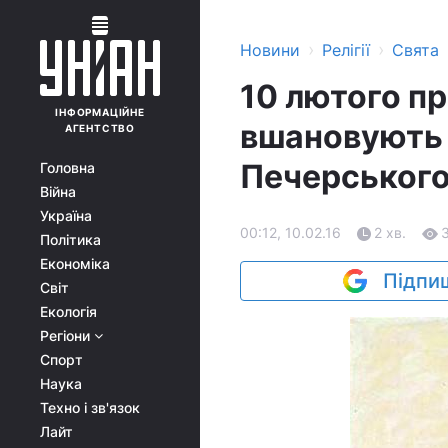
›
›
Новини
Релігії
Свята
10 лютого п
ІНФОРМАЦІЙНЕ
вшановують 
АГЕНТСТВО
Печерського
Головна
Війна
Україна
00:12, 10.02.16
2 хв.
Політика
Економіка
Підпиш
Світ
Екологія
Регіони
Спорт
Наука
Техно і зв'язок
Лайт