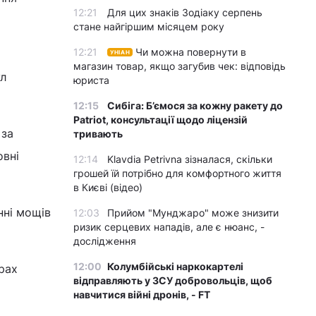
12:21
Для цих знаків Зодіаку серпень
стане найгіршим місяцем року
12:21
Чи можна повернути в
УНІАН
магазин товар, якщо загубив чек: відповідь
ул
юриста
12:15
Сибіга: Б’ємося за кожну ракету до
Patriot, консультації щодо ліцензій
 за
тривають
овні
12:14
Klavdia Petrivna зізналася, скільки
грошей їй потрібно для комфортного життя
в Києві (відео)
нні мощів
12:03
Прийом "Мунджаро" може знизити
ризик серцевих нападів, але є нюанс, -
дослідження
12:00
Колумбійські наркокартелі
рах
відправляють у ЗСУ добровольців, щоб
навчитися війні дронів, - FT