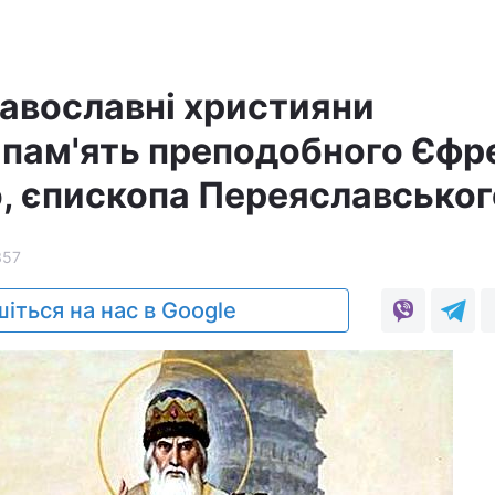
равославні християни
пам'ять преподобного Єфр
, єпископа Переяславськог
357
іться на нас в Google