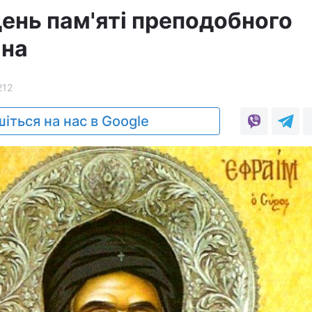
день пам'яті преподобного
іна
212
іться на нас в Google