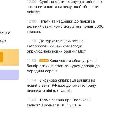
12:00
Сушіння м'яти - минуле століття: як
заготовити листя на зиму, щоб зберегти
свіжість
12:00
Пільги та надбавки до пенсії за
великий стаж: кому доплатять понад 5000
гривень
мже и
ика.
11:59
Де туристам найчастіше
загрожують кишенькові злодії:
оприлюднено новий рейтинг міст
11:53
Коли чекати обвалу гривні:
УНІАН
банкір озвучив прогноз курсу долара до
середини серпня
11:44
Військова співпраця вийшла на
новий рівень: РФ вже допомагає Ірану
визначати цілі для ударів
11:43
Трамп заявив про "величезні
запаси" арсеналів ППО у США