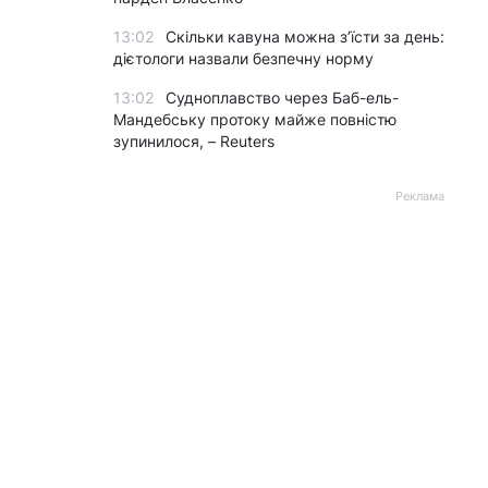
13:02
Скільки кавуна можна з’їсти за день:
дієтологи назвали безпечну норму
13:02
Судноплавство через Баб-ель-
Мандебську протоку майже повністю
зупинилося, – Reuters
Реклама