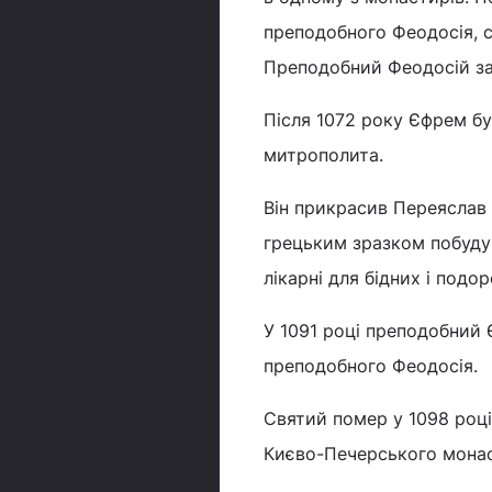
преподобного Феодосія, с
Преподобний Феодосій за
Після 1072 року Єфрем б
митрополита.
Він прикрасив Переяслав
грецьким зразком побудув
лікарні для бідних і подо
У 1091 році преподобний 
преподобного Феодосія.
Святий помер у 1098 роц
Києво-Печерського мона