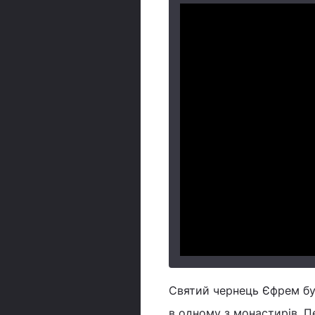
Святий чернець Єфрем був
в одному з монастирів. П