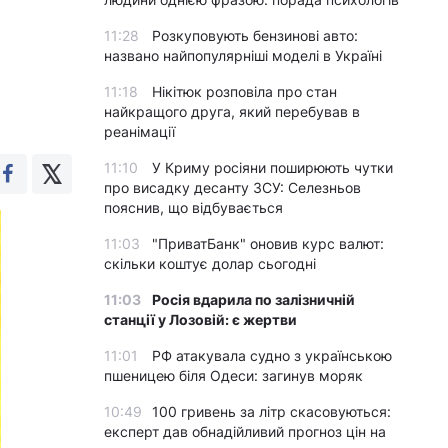
11:28
Розкуповують бензинові авто:
названо найпопулярніші моделі в Україні
11:18
Нікітюк розповіла про стан
найкращого друга, який перебував в
реанімації
11:10
У Криму росіяни поширюють чутки
про висадку десанту ЗСУ: Селезньов
пояснив, що відбувається
11:03
"ПриватБанк" оновив курс валют:
скільки коштує долар сьогодні
11:03
Росія вдарила по залізничній
станції у Лозовій: є жертви
11:01
РФ атакувала судно з українською
пшеницею біля Одеси: загинув моряк
10:49
100 гривень за літр скасовуються:
експерт дав обнадійливий прогноз цін на