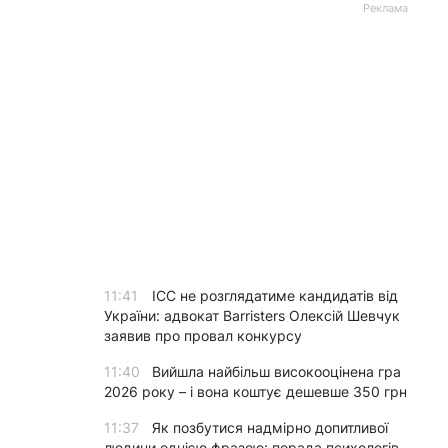
Реклама
11:41
ICC не розглядатиме кандидатів від
України: адвокат Barristers Олексій Шевчук
заявив про провал конкурсу
11:40
Вийшла найбільш високооцінена гра
2026 року – і вона коштує дешевше 350 грн
11:37
Як позбутися надмірно допитливої
людини однією фразою: порада психологів