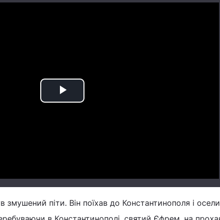
Play
Video
 змушений піти. Він поїхав до Константинополя і осел
еребуваючи в Константинополі, святий Єфрем, на проха