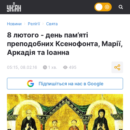
›
›
Новини
Релігії
Свята
8 лютого - день пам’яті
преподобних Ксенофонта, Марії,
Аркадія та Іоанна
05:15, 08.02.16
1 хв.
495
Підпишіться на нас в Google