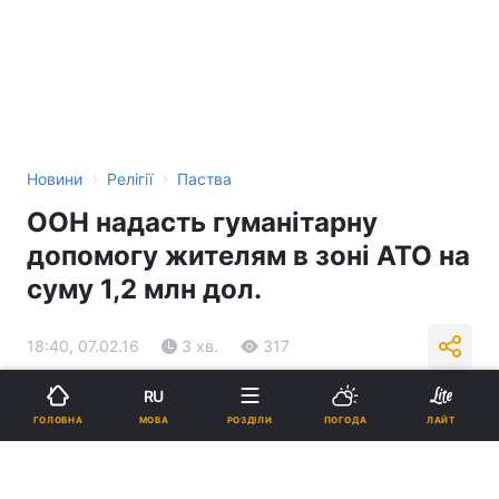
›
›
Новини
Релігії
Паства
ООН надасть гуманітарну
допомогу жителям в зоні АТО на
суму 1,2 млн дол.
18:40, 07.02.16
3 хв.
317
RU
Підпишіться на нас в Google
МОВА
ГОЛОВНА
РОЗДІЛИ
ПОГОДА
ЛАЙТ