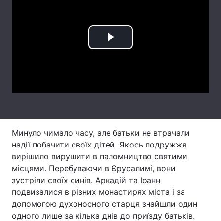
Лонгріди
Play
Відео з Youtube
Статті
Video
Інтерв'ю
Думки
Архів
Вакансії
Контакти
Минуло чимало часу, але батьки не втрачали
Послуги
надії побачити своїх дітей. Якось подружжя
вирішило вирушити в паломництво святими
місцями. Перебуваючи в Єрусалимі, вони
зустріли своїх синів. Аркадій та Іоанн
подвизалися в різних монастирях міста і за
допомогою духоносного старця знайшли один
одного лише за кілька днів до приїзду батьків.