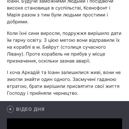
Іоанн. Будучи заможними людьми і посідаючи
високе становище в суспільстві, Ксенофонт і
Марія разом з тим були людьми простими і
добрими.
Головна
Війна
Коли їхні сини виросли, подружжя вирішило дати
Україна
Політика
їм гарну освіту. З цією метою вони відправили їх
на кораблі в м. Бейрут (столиця сучасного
Економіка
Світ
Лівану). Проте корабель не прибув у місце
призначення, оскільки зазнав аварії.
Спорт
Наука
І хоча Аркадій та Іоанн залишилися живі, вони не
Техно і зв'язок
Лайт
змогли знайти один одного. Засмучені гаданою
втратою, брати вирішили присвятити свої життя
Зброя
Інциденти
Господу і прийняли чернецтво.
Здоров'я
Туризм
ВІДЕО ДНЯ
Цікавинки
Погода
Екологія
Регіони