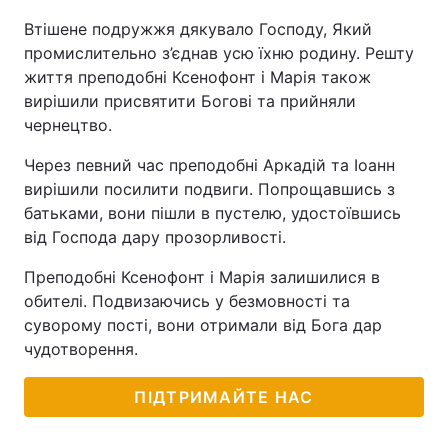
Втішене подружжя дякувало Господу, Який
Тема оформлення
промислительно з’єднав усю їхню родину. Решту
життя преподобні Ксенофонт і Марія також
вирішили присвятити Богові та прийняли
чернецтво.
Через певний час преподобні Аркадій та Іоанн
вирішили посилити подвиги. Попрощавшись з
батьками, вони пішли в пустелю, удостоївшись
від Господа дару прозорливості.
Преподобні Ксенофонт і Марія залишилися в
обителі. Подвизаючись у безмовності та
суворому пості, вони отримали від Бога дар
чудотворення.
ПІДТРИМАЙТЕ НАС